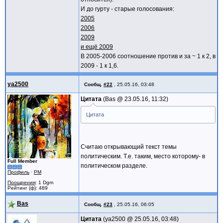
И до гурту - старые голосования:
2005
2006
2009
и ещё 2009
В 2005-2006 соотношение против и за ~ 1 к 2, в
2009 - 1 к 1,6.
ya2500
Сообщ.
#22
,
25.05.16, 03:48
Цитата
Bas @
23.05.16, 11:32
Цитата
Считаю открывающий текст темы
политическим. Т.е. таким, место которому- в
Full Member
политическом разделе.
Профиль
·
PM
Поощрения
: 1 Dgm
Рейтинг (ф): 489
Bas
Сообщ.
#23
,
25.05.16, 06:05
Цитата
ya2500 @
25.05.16, 03:48