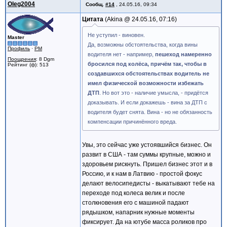
Oleg2004
Сообщ.
#14
,
24.05.16, 09:34
Цитата
Akina @
24.05.16, 07:16
Не уступил - виновен.
Master
Да, возможны обстоятельства, когда вины
Профиль
·
PM
водителя нет - например,
пешеход намеренно
Поощрения
: 8 Dgm
бросился под колёса, причём так, чтобы в
Рейтинг (ф): 513
создавшихся обстоятельствах водитель не
имел физической возможности избежать
ДТП
. Но вот это - наличие умысла, - придётся
доказывать. И если докажешь - вина за ДТП с
водителя будет снята. Вина - но не обязанность
компенсации причинённого вреда.
Увы, это сейчас уже устоявшийся бизнес. Он
развит в США - там суммы крупные, можно и
здоровьем рискнуть. Пришел бизнес этот и в
Россию, и к нам в Латвию - простой фокус
делают велосипедисты - выкатывают тебе на
переходе под колеса велик и после
столкновения его с машиной падают
рядышком, напарник нужные моменты
фиксирует. Да на ютубе масса роликов про