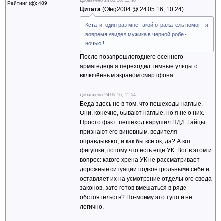
Добавлено
24.05.16, 11:48
Рейтинг (ф): 489
Цитата
Oleg2004 @
24.05.16, 10:24
Кстати, один раз мне такой отражатель помог - я
вовремя увидел мужика в черной робе -
ночью!!!
После позапрошлогоднего осеннего
армагедеца я переходил тёмные улицы с
включённым экраном смартфона.
Добавлено
24.05.16, 11:54
Беда здесь не в том, что пешеходы наглые.
Они, конечно, бывают наглые, но я не о них.
Просто факт: пешеход нарушил ПДД. Гайцы
признают его виновным, водителя
оправдывают, и как бы всё ок, да? А вот
фигушки, потому что есть ещё УК. Вот в этом и
вопрос: какого хрена УК не рассматривает
дорожные ситуации подконтрольными себе и
оставляет их на усмотрение отдельного свода
законов, зато готов вмешаться в ряде
обстоятельств? По-моему это тупо и не
логично.