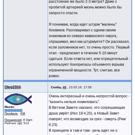
расстояние же было 2-3 метра? Даже с
пробитой артерией жизнь можно было бы
запросто спасти.
Я понимаю, когда идет штурм "малины"
боевиков. Разговаривал с одним своим
знакомым из северо-кавказского округа,
спрашивал, мол как штурмуете? Он рассказал,
если заложников нет, то очень просто. Первый
этап - предлагают в течении 5-10 минут
сдаться. Если ответа нет, или отрицательный -
используют боеприпасы объемного взрыва
ограниченной мощности. Тут, считаю, все
ровно.
Oleg2004
Сообщ.
#6
,
23.05.16, 17:58
Очень интересный и очень непростой вопрос -
"казнить нельзя помиловать".
Master
В Ветхом Завете сказано, что согрешающая
душа умрёт (Иез 18:4,20), а Новый Завет
Профиль
·
PM
говорит, что возмездие за грех - смерть (Рим
Поощрения
: 8 Dgm
Рейтинг (ф): 513
6:23)
В принципе и там и там - речь идет не о