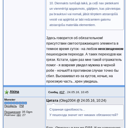
10. Diennakts tumšajā laikā, ja ceļš nav pietiekami
un vienmērīgi apgaismots, gājējiem, kas pārvietojas
pa brauktuvi vai nomali, jābūt tērptiem atstarojošā
vestē vai apģērbā ar labi redzamiem gaismu
atstarojoša materiāla elementiem.
Здесь говорится об обязательном!
присутствии светоотражающего элемента в
темное время суток - на любом
неосвещенном
пешеходном переходе. А таких переходов как
грязи. Кстати, один раз мне такой отражатель
помог - я вовремя увидел мужика в черной
робе - ночью!!! в противном случае точно бы
сбил. Выскакивал из-за кустов, ночью, на
проезжую часть...хрен увидишь.
Akina
Сообщ.
#17
,
24.05.16, 10:45
Monster
Цитата
Oleg2004 @
24.05.16, 10:24
Профиль
·
PM
Странная однобокость...
Поощрения
: 35 Dgm
У пешехода значит нет никаких обязанностей?
Рейтинг (ф): 27