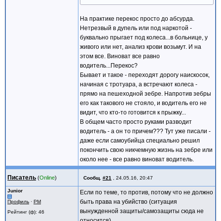
На практике перекос просто до абсурда.
Нетрезвый в дупель или под наркотой -
буквально прыгает под колеса...в больнице, у
живого или нет, анализ крови возьмут. И на
этом все. Виноват все равно
водитель...Перекос?
Бывает и такое - переходят дорогу наискосок,
начиная с тротуара, а встречают колеса -
прямо на пешеходной зебре. Напротив зебры
его как такового не стояло, и водитель его не
видит, что кто-то готовится к прыжку...
В общем часто просто руками разводит
водитель - а он то причем??? Тут уже писали -
даже если самоубийца специально решил
покончить свою никчемную жизнь на зебре или
около нее - все равно виноват водитель.
Писатель
Online
Сообщ.
#21
,
24.05.16, 20:47
Junior
Если по теме, то против, потому что не должно
быть права на убийство (ситуация
Профиль
·
PM
вынужденной защиты/самозащиты сюда не
Рейтинг (ф): 46
относится).