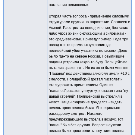
наказания невиновных.
Вторая часть вопроса - применение силовыми
структурами оружия на поражение. Согласен с
Акиной. Расстрел за неподчинение, без каких
либо угроз жизни окружающим и силовикам -
это средневековье. Приведу пример. Года три
назад в сети промелькнул ролик, где
полицейский убил участника потасовки. Дело
было где-то на севере России. Повыпившие
пацаны устроили какую-то бузу. Полицейские
пытались разогнать. Но их явно было меньше.
"Пацаны" под действием алкоголя имели +10 с
смелости. Полицейский достал пистолет и
стал угрожать применением. Один из
"пацанов" расстегнул куртку, и сказал типа "ну
давай стреляй". Полицейский выстрелил в
живот. Пацан скорую не дождался - видать
печень простреляна была. Я специально
раскадровку смотрел. Никакого
предупреждающего выстрела в воздух. Тот
"пацан" был без оружия. Вопрос: неужели
нельзя было прострелить ногу ниже колена,