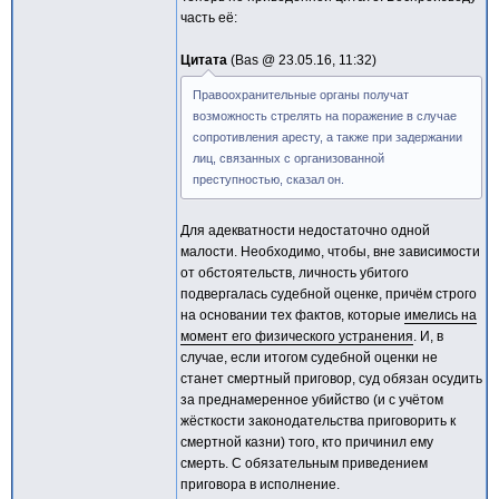
часть её:
Цитата
Bas @
23.05.16, 11:32
Правоохранительные органы получат
возможность стрелять на поражение в случае
сопротивления аресту, а также при задержании
лиц, связанных с организованной
преступностью, сказал он.
Для адекватности недостаточно одной
малости. Необходимо, чтобы, вне зависимости
от обстоятельств, личность убитого
подвергалась судебной оценке, причём строго
на основании тех фактов, которые
имелись на
момент его физического устранения
. И, в
случае, если итогом судебной оценки не
станет смертный приговор, суд обязан осудить
за преднамеренное убийство (и с учётом
жёсткости законодательства приговорить к
смертной казни) того, кто причинил ему
смерть. С обязательным приведением
приговора в исполнение.