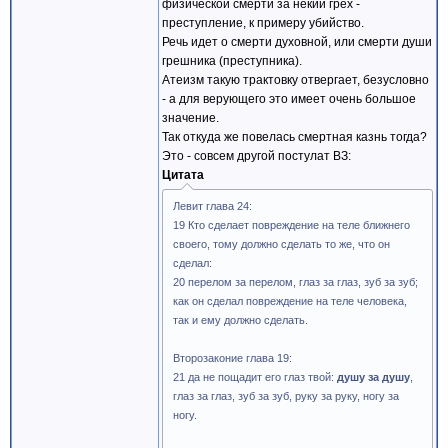
физической смерти за некий грех -
преступление, к примеру убийство.
Речь идет о смерти духовной, или смерти души
грешника (преступника).
Атеизм такую трактовку отвергает, безусловно
- а для верующего это имеет очень большое
значение.
Так откуда же повелась смертная казнь тогда?
Это - совсем другой постулат ВЗ:
Цитата
Левит глава 24:
19 Кто сделает повреждение на теле ближнего
своего, тому должно сделать то же, что он
сделал:
20 перелом за перелом, глаз за глаз, зуб за зуб;
как он сделал повреждение на теле человека,
так и ему должно сделать.
Второзаконие глава 19:
21 да не пощадит его глаз твой:
душу за душу
,
глаз за глаз, зуб за зуб, руку за руку, ногу за
ногу.