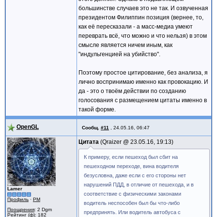
большинстве случаев это не так. И озвученная
президентом Филиппин позиция (вернее, то,
как её пересказали - а масс-медиа умеют
переврать всё, что можно и что нельзя) в этом
смысле является ничем иным, как
"индульгенцией на убийство".
Поэтому простое цитирование, без анализа, я
лично воспринимаю именно как провокацию. И
да - это о твоём действии по созданию
голосования с размещением цитаты именно в
такой форме.
OpenGL
Сообщ.
#11
,
24.05.16, 06:47
Цитата
Qraizer @
23.05.16, 19:13
К примеру, если пешеход был сбит на
пешеходном переходе, вина водителя
безусловна, даже если с его стороны нет
нарушений ПДД, в отличие от пешехода, и в
Lamer
соответствие с физическими законами
Профиль
·
PM
водитель неспособен был бы что-либо
Поощрения
: 2 Dgm
предпринять. Или водитель автобуса с
Рейтинг (ф): 182