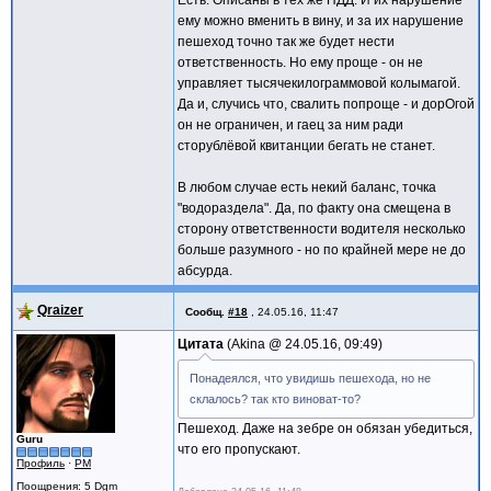
Есть. Описаны в тех же ПДД. И их нарушение
ему можно вменить в вину, и за их нарушение
пешеход точно так же будет нести
ответственность. Но ему проще - он не
управляет тысячекилограммовой колымагой.
Да и, случись что, свалить попроще - и дорОгой
он не ограничен, и гаец за ним ради
сторублёвой квитанции бегать не станет.
В любом случае есть некий баланс, точка
"водораздела". Да, по факту она смещена в
сторону ответственности водителя несколько
больше разумного - но по крайней мере не до
абсурда.
Qraizer
Сообщ.
#18
,
24.05.16, 11:47
Цитата
Akina @
24.05.16, 09:49
Понадеялся, что увидишь пешехода, но не
склалось? так кто виноват-то?
Пешеход. Даже на зебре он обязан убедиться,
Guru
что его пропускают.
Профиль
·
PM
Поощрения
: 5 Dgm