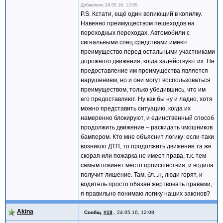
Добавлено
24.05.16, 12:00
P.S. Кстати, ещё один вопиющий в копилку.
Навеяно преимуществом пешеходов на
переходных переходах. Автомобили с
сигнальными спец.средствами имеют
преимущество перед остальными участниками
дорожного движения, когда задействуют их. Не
предоставление им преимущества является
нарушением, но и они могут воспользоваться
преимуществом, только убедившись, что им
его предоставляют. Ну как бы ну и ладно, хотя
можно представить ситуацию, когда их
намеренно блокируют, и единственный способ
продолжить движение – раскидать чмошников
бампером. Кто мне объяснит логику: если-таки
возникло ДТП, то продолжить движение та же
скорая или пожарка не имеет права, т.к. тем
самым покинет место происшествия, и водила
получит лишение. Там, бл...н, люди горят, и
водитель просто обязан жертвовать правами,
я правильно понимаю логику наших законов?
Akina
Сообщ.
#19
,
24.05.16, 12:08