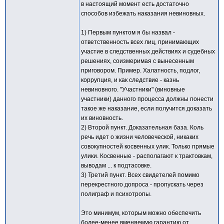
в настоящий момент есть достаточно
способов избежать наказания невиновных.
1) Первым пунктом я бы назвал -
ответственность всех лиц, принимающих
участие в следственных действиях и судебных
решениях, соизмеримая с вынесенным
приговором. Пример. Халатность, подлог,
коррупция, и как следствие - казнь
невиновного. "Участники" (виновные
участники) данного процесса должны понести
такое же наказание, если получится доказать
их виновность.
2) Второй пункт. Доказательная база. Коль
речь идет о жизни человеческой, никаких
совокупностей косвенных улик. Только прямые
улики. Косвенные - располагают к трактовкам,
выводам ... к подтасовке.
3) Третий пункт. Всех свидетелей помимо
перекрестного допроса - пропускать через
полиграф и психотропы.
Это минимум, которым можно обеспечить
более-менее вменяемую гарантию от