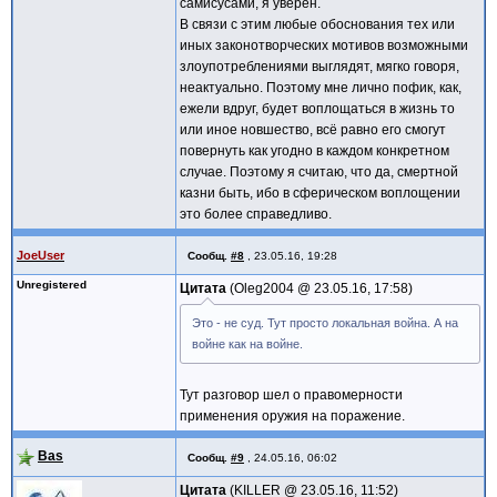
самисусами, я уверен.
В связи с этим любые обоснования тех или
иных законотворческих мотивов возможными
злоупотреблениями выглядят, мягко говоря,
неактуально. Поэтому мне лично пофик, как,
ежели вдруг, будет воплощаться в жизнь то
или иное новшество, всё равно его смогут
повернуть как угодно в каждом конкретном
случае. Поэтому я считаю, что да, смертной
казни быть, ибо в сферическом воплощении
это более справедливо.
JoeUser
Сообщ.
#8
,
23.05.16, 19:28
Unregistered
Цитата
Oleg2004 @
23.05.16, 17:58
Это - не суд. Тут просто локальная война. А на
войне как на войне.
Тут разговор шел о правомерности
применения оружия на поражение.
Bas
Сообщ.
#9
,
24.05.16, 06:02
Цитата
KILLER @
23.05.16, 11:52