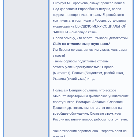
Цитируя М. Горбачева, скажу: процесс пошел!
Под давлением Европейских педрил, особо
педрил – священников! страны Европейского
континента, в том числе и Россия, установили
мораторий на ВЫСШУЮ МЕРУ СОЦИАЛЬНОЙ
ЗАЩИТЫ – смертную казнь.
Особо замечу, что оплот штыковой демократии
США не отменил смертную казнь
!
Им Европа не указ: зачем им указы, коль сами
заразы!
Таким образом податливые страны
захлебнулись преступностью : Европа
(мигранты), Россия (бандитизм, разбойники),
Украина (тихий ужас) и т.д.
Польша и Венгрия объявила, что вскоре
отменят мораторий на физическое уничтожение
преступников. Болгария, Албания, Словения,
Греция и др. готовы вынести этот вопрос на
всеобщее обсуждение. Силовые структуры
России поставили вопрос ребром по этой теме.
Чаша терпения переполнена – терпеть себя не
жалеть!