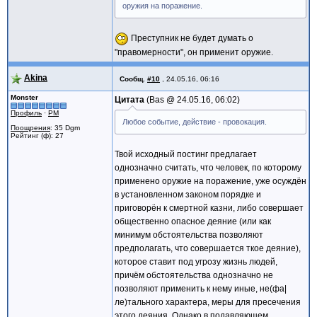
оружия на поражение.
Преступник не будет думать о
"правомерности", он применит оружие.
Akina
Сообщ.
#10
,
24.05.16, 06:16
Monster
Цитата
Bas @
24.05.16, 06:02
Профиль
·
PM
Любое событие, действие - провокация.
Поощрения
: 35 Dgm
Рейтинг (ф): 27
Твой исходный постинг предлагает
однозначно считать, что человек, по которому
применено оружие на поражение, уже осуждён
в установленном законом порядке и
приговорён к смертной казни, либо совершает
общественно опасное деяние (или как
минимум обстоятельства позволяют
предполагать, что совершается ткое деяние),
которое ставит под угрозу жизнь людей,
причём обстоятельства однозначно не
позволяют применить к нему иные, не(фа|
ле)тального характера, меры для пресечения
этого деяния. Однако в подавляющем