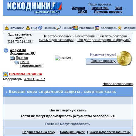
Наши проекты:
Журнал
·
Discuz!ML
·
Wiki
·
DRKB
·
Помощь проекту
ПРАВИЛА
FAQ
Помощь
Поиск
Участники
Календарь
Избран
Здравствуйте,
Не авторизованы?
Регистрация
Выслать повторно
Гость
!
письмо для активации
Что даёт регистрация на форуме?
[216.73.216.138]
Форум на
Исходниках.RU
Нравится ресурс?
Прочее
Помоги проекту!
Наши
голосования
ПРАВИЛА РАЗДЕЛА
Модераторы:
ANDLL
,
ALXR
Новое голосование
Высшая мера социальной защиты
, смертная казнь
Вы за смертную казнь
Гости не могут просматривать результаты голосования.
Гости не могут голосовать
Подписаться на тему
Сообщить другу
Скачать/распечатать тему