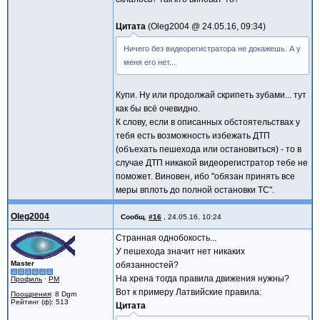
Цитата
Oleg2004 @
24.05.16, 09:34
Ничего без видеорегистратора не докажешь. А у
меня его нет...
Купи. Ну или продолжай скрипеть зубами... тут
как бы всё очевидно.
К слову, если в описанных обстоятельствах у
тебя есть возможность избежать ДТП
(объехать пешехода или остановиться) - то в
случае ДТП никакой видеорегистратор тебе не
поможет. Виновен, ибо "обязан принять все
меры вплоть до полной остановки ТС".
Oleg2004
Сообщ.
#16
,
24.05.16, 10:24
Странная однобокость...
У пешехода значит нет никаких
Master
обязанностей?
На хрена тогда правила движения нужны?
Профиль
·
PM
Вот к примеру Латвийские правила:
Поощрения
: 8 Dgm
Рейтинг (ф): 513
Цитата