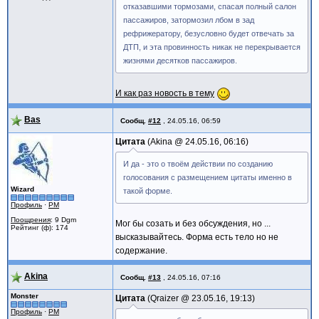
отказавшими тормозами, спасая полный салон
пассажиров, затормозил лбом в зад
рефрижератору, безусловно будет отвечать за
ДТП, и эта провинность никак не перекрывается
жизнями десятков пассажиров.
И как раз новость в тему
Bas
Сообщ.
#12
,
24.05.16, 06:59
Цитата
Akina @
24.05.16, 06:16
И да - это о твоём действии по созданию
голосования с размещением цитаты именно в
Wizard
такой форме.
Профиль
·
PM
Поощрения
: 9 Dgm
Мог бы созать и без обсуждения, но ...
Рейтинг (ф): 174
высказывайтесь. Форма есть тело но не
содержание.
Akina
Сообщ.
#13
,
24.05.16, 07:16
Monster
Цитата
Qraizer @
23.05.16, 19:13
Профиль
·
PM