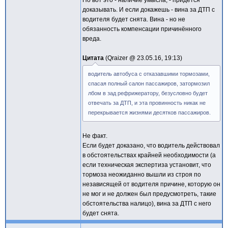
Но вот это - наличие умысла, - придётся
доказывать. И если докажешь - вина за ДТП с
водителя будет снята. Вина - но не
обязанность компенсации причинённого
вреда.
Цитата
Qraizer @
23.05.16, 19:13
водитель автобуса с отказавшими тормозами,
спасая полный салон пассажиров, затормозил
лбом в зад рефрижератору, безусловно будет
отвечать за ДТП, и эта провинность никак не
перекрывается жизнями десятков пассажиров.
Не факт.
Если будет доказано, что водитель действовал
в обстоятельствах крайней необходимости (а
если техническая экспертиза установит, что
тормоза неожиданно вышли из строя по
независящей от водителя причине, которую он
не мог и не должен был предусмотреть, такие
обстоятельства налицо), вина за ДТП с него
будет снята.