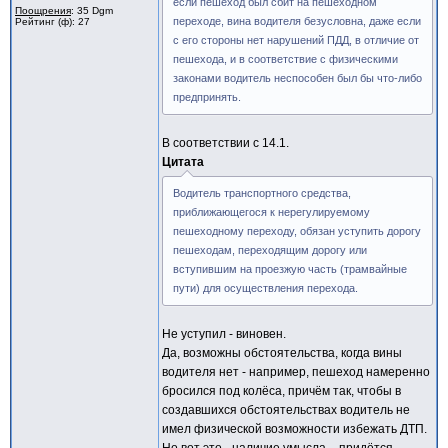
если пешеход был сбит на пешеходном
Поощрения
: 35 Dgm
переходе, вина водителя безусловна, даже если
Рейтинг (ф): 27
с его стороны нет нарушений ПДД, в отличие от
пешехода, и в соответствие с физическими
законами водитель неспособен был бы что-либо
предпринять.
В соответствии с 14.1.
Цитата
Водитель транспортного средства,
приближающегося к нерегулируемому
пешеходному переходу, обязан уступить дорогу
пешеходам, переходящим дорогу или
вступившим на проезжую часть (трамвайные
пути) для осуществления перехода.
Не уступил - виновен.
Да, возможны обстоятельства, когда вины
водителя нет - например, пешеход намеренно
бросился под колёса, причём так, чтобы в
создавшихся обстоятельствах водитель не
имел физической возможности избежать ДТП.