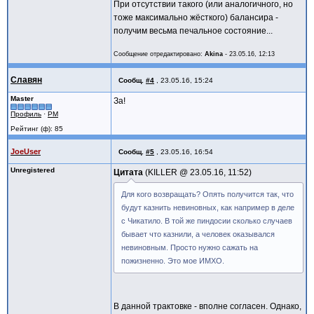
При отсутствии такого (или аналогичного, но
тоже максимально жёсткого) балансира -
получим весьма печальное состояние...
Сообщение отредактировано:
Akina
-
23.05.16, 12:13
Славян
Сообщ.
#4
,
23.05.16, 15:24
Master
За!
Профиль
·
PM
Рейтинг (ф): 85
JoeUser
Сообщ.
#5
,
23.05.16, 16:54
Unregistered
Цитата
KILLER @
23.05.16, 11:52
Для кого возвращать? Опять получится так, что
будут казнить невиновных, как например в деле
с Чикатило. В той же пиндосии сколько случаев
бывает что казнили, а человек оказывался
невиновным. Просто нужно сажать на
пожизненно. Это мое ИМХО.
В данной трактовке - вполне согласен. Однако,