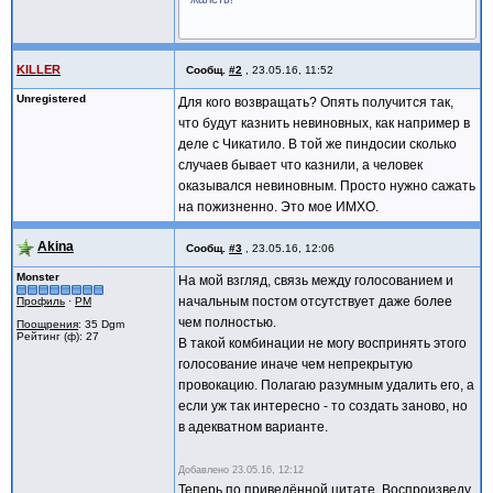
KILLER
Сообщ.
#2
,
23.05.16, 11:52
Unregistered
Для кого возвращать? Опять получится так,
что будут казнить невиновных, как например в
деле с Чикатило. В той же пиндосии сколько
случаев бывает что казнили, а человек
оказывался невиновным. Просто нужно сажать
на пожизненно. Это мое ИМХО.
Akina
Сообщ.
#3
,
23.05.16, 12:06
Monster
На мой взгляд, связь между голосованием и
начальным постом отсутствует даже более
Профиль
·
PM
чем полностью.
Поощрения
: 35 Dgm
Рейтинг (ф): 27
В такой комбинации не могу воспринять этого
голосование иначе чем непрекрытую
провокацию. Полагаю разумным удалить его, а
если уж так интересно - то создать заново, но
в адекватном варианте.
Добавлено
23.05.16, 12:12
Теперь по приведённой цитате. Воспроизведу