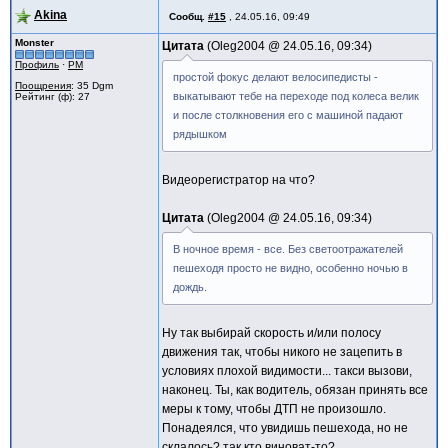
Akina
Сообщ.
#15
,
24.05.16, 09:49
Monster
Цитата
Oleg2004 @
24.05.16, 09:34
Профиль
·
PM
простой фокус делают велосипедисты -
Поощрения
: 35 Dgm
выкатывают тебе на переходе под колеса велик
Рейтинг (ф): 27
и после столкновения его с машиной падают
рядышком
Видеорегистратор на что?
Цитата
Oleg2004 @
24.05.16, 09:34
В ночное время - все. Без светоотражателей
пешеходя просто не видно, особенно ночью в
дождь.
Ну так выбирай скорость и/или полосу
движения так, чтобы никого не зацепить в
условиях плохой видимости... такси вызови,
наконец. Ты, как водитель, обязан принять все
меры к тому, чтобы ДТП не произошло.
Понадеялся, что увидишь пешехода, но не
склалось? так кто виноват-то?