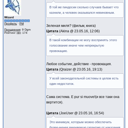
В той же пиндосии сколько случаев бывает что
казнили, а человек оказывался невиновным.
Wizard
Профиль
·
PM
Зеленая миля? (фильм, книга)
Поощрения
: 9 Dgm
Цитата
Akina @
23.05.16, 12:06
Рейтинг (ф): 174
В такой комбинации не могу воспринять этого
голосование иначе чем непрекрытую
провокацию.
Любое событие, действие - провокация.
Цитата
Qraizer @
23.05.16, 19:13
У всей законодательной системы в целом есть
один недостаток.
Сама система. E pur si muove!(и все таки она
вертится).
Цитата
JoeUser @
23.05.16, 16:54
Это минимум, которым можно обеспечить
более-менее вменяемую гарантию от наказания