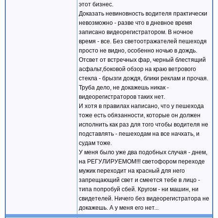
этот бизнес.
Доказать невиновность водителя практически
невозможно - разве что в дневное время
записано видеорегистратором. В ночное
время - все. Без светоотражателей пешеходя
просто не видно, особенно ночью в дождь.
Отсвет от встречных фар, черный блестящий
асфальт,боковой обзор на краю ветрового
стекла - брызги дождя, блики реклам и прочая.
Труба дело, не докажешь никак -
видеорегистраторов таких нет.
И хотя в правилах написано, что у пешехода
тоже есть обязанности, которые он должен
исполнить как раз для того чтобы водителя не
подставлять - пешеходам на все начхать, и
судам тоже.
У меня было уже два подобных случая - днем,
на РЕГУЛИРУЕМОМ!!! светофором переходе
мужик переходит на красный для него
запрещающий свет и смеется тебе в лицо -
типа попробуй сбей. Кругом - ни машин, ни
свидетелей. Ничего без видеорегистратора не
докажешь. А у меня его нет...