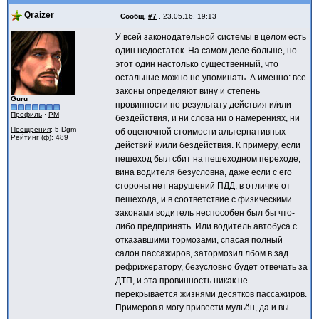
Qraizer
Сообщ.
#7
,
23.05.16, 19:13
У всей законодательной системы в целом есть
один недостаток. На самом деле больше, но
этот один настолько существенный, что
остальные можно не упоминать. А именно: все
законы определяют вину и степень
Guru
провинности по результату действия и/или
Профиль
·
PM
бездействия, и ни слова ни о намерениях, ни
Поощрения
: 5 Dgm
об оценочной стоимости альтернативных
Рейтинг (ф): 489
действий и/или бездействия. К примеру, если
пешеход был сбит на пешеходном переходе,
вина водителя безусловна, даже если с его
стороны нет нарушений ПДД, в отличие от
пешехода, и в соответствие с физическими
законами водитель неспособен был бы что-
либо предпринять. Или водитель автобуса с
отказавшими тормозами, спасая полный
салон пассажиров, затормозил лбом в зад
рефрижератору, безусловно будет отвечать за
ДТП, и эта провинность никак не
перекрывается жизнями десятков пассажиров.
Примеров я могу привести мульён, да и вы