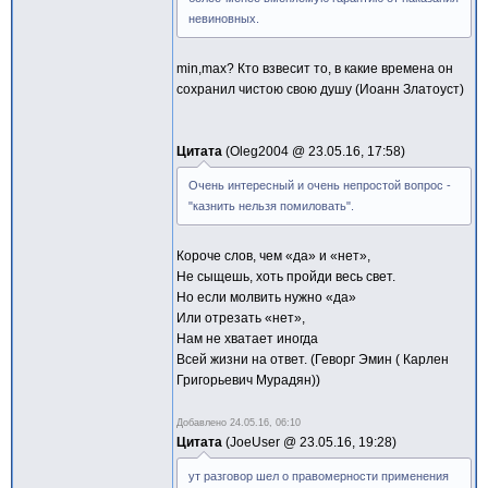
невиновных.
min,max? Кто взвесит то, в какие времена он
сохранил чистою свою душу (Иоанн Златоуст)
Цитата
Oleg2004 @
23.05.16, 17:58
Очень интересный и очень непростой вопрос -
"казнить нельзя помиловать".
Короче слов, чем «да» и «нет»,
Не сыщешь, хоть пройди весь свет.
Но если молвить нужно «да»
Или отрезать «нет»,
Нам не хватает иногда
Всей жизни на ответ. (Геворг Эмин ( Карлен
Григорьевич Мурадян))
Добавлено
24.05.16, 06:10
Цитата
JoeUser @
23.05.16, 19:28
ут разговор шел о правомерности применения