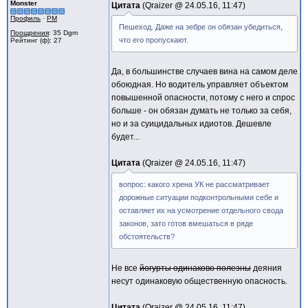
Monster
Цитата
Qraizer @
24.05.16, 11:47
Профиль
·
PM
Пешеход. Даже на зебре он обязан убедиться,
Поощрения
: 35 Dgm
что его пропускают.
Рейтинг (ф): 27
Да, в большинстве случаев вина на самом деле
обоюдная. Но водитель управляет объектом
повышенной опасности, потому с него и спрос
больше - он обязан думать не только за себя,
но и за суицидальных идиотов. Дешевле
будет...
Цитата
Qraizer @
24.05.16, 11:47
вопрос: какого хрена УК не рассматривает
дорожные ситуации подконтрольными себе и
оставляет их на усмотрение отдельного свода
законов, зато готов вмешаться в ряде
обстоятельств?
Не все
йогурты одинаково полезны
деяния
несут одинаковую общественную опасность.
Цитата
Qraizer @
24.05.16, 11:47