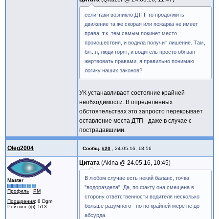
если-таки возникло ДТП, то продолжить
движение та же скорая или пожарка не имеет
права, т.к. тем самым покинет место
происшествия, и водила получит лишение. Там,
бл...н, люди горят, и водитель просто обязан
жертвовать правами, я правильно понимаю
логику наших законов?
УК устанавливает состояние крайней
необходимости. В определённых
обстоятельствах это запросто перекрывает
оставление места ДТП - даже в случае с
пострадавшими.
Oleg2004
Сообщ.
#20
,
24.05.16, 18:56
Цитата
Akina @
24.05.16, 10:45
В любом случае есть некий баланс, точка
Master
"водораздела". Да, по факту она смещена в
Профиль
·
PM
сторону ответственности водителя несколько
Поощрения
: 8 Dgm
больше разумного - но по крайней мере не до
Рейтинг (ф): 513
абсурда.