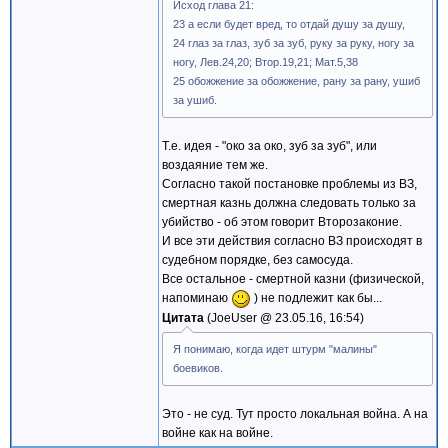
Исход глава 21:
23 а если будет вред, то отдай душу за душу,
24 глаз за глаз, зуб за зуб, руку за руку, ногу за
ногу, Лев.24,20; Втор.19,21; Мат.5,38
25 обожжение за обожжение, рану за рану, ушиб
за ушиб.
Т.е. идея - "око за око, зуб за зуб", или
воздаяние тем же.
Согласно такой постановке проблемы из ВЗ,
смертная казнь должна следовать только за
убийство - об этом говорит Второзаконие.
И все эти действия согласно ВЗ происходят в
судебном порядке, без самосуда.
Все остальное - смертной казни (физической,
напоминаю
) не подлежит как бы...
Цитата
JoeUser @
23.05.16, 16:54
Я понимаю, когда идет штурм "малины"
боевиков.
Это - не суд. Тут просто локальная война. А на
войне как на войне.