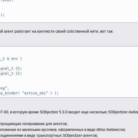
:endl;
 );
 агент работает на контексте своей собственной нити, вот так:
_t & env )
gnal_t {};
gnal_t {};
ng”,
binder( “active_obj” ) );
ignal< msg_ping >(); } )
pong >,
7-00, в которую кроме SObjectzer 5.3.0 входит еще несколько SObjectizer-б
 >();
 упрощающая логирование для агентов;
ложение из маленьких кусочков, оформленных в виде dll/so-библиотек;
соединениями в виде транспортных SObjectizer-агентов;