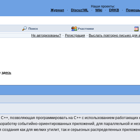
Наши проекты:
Журнал
·
Discuz!ML
·
Wiki
·
DRKB
·
Помощь
Поиск
Участники
Не авторизованы?
Регистрация
Выслать повторно письмо для 
е
здесь
 C++, позволяющая программировать на C++ с использованием работающих н
азработку событийно-ориентированных приложений, для параллельной и нез
я создания как для мелких утилит, так и серьезных распределенных приложе