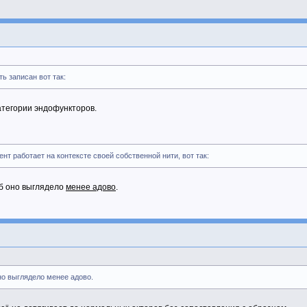
ь записан вот так:
атегории эндофункторов.
нт работает на контексте своей собственной нити, вот так:
об оно выглядело
менее адово
.
оно выглядело менее адово.