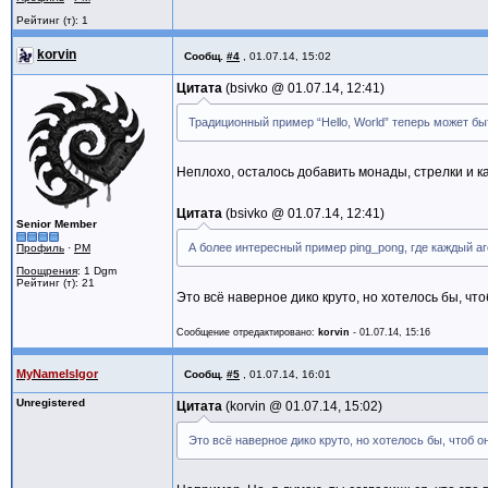
Рейтинг (т): 1
korvin
Сообщ.
#4
,
01.07.14, 15:02
Цитата
bsivko @
01.07.14, 12:41
Традиционный пример “Hello, World” теперь может быт
Неплохо, осталось добавить монады, стрелки и к
Цитата
bsivko @
01.07.14, 12:41
Senior Member
А более интересный пример ping_pong, где каждый аге
Профиль
·
PM
Поощрения
: 1 Dgm
Рейтинг (т): 21
Это всё наверное дико круто, но хотелось бы, чт
Сообщение отредактировано:
korvin
-
01.07.14, 15:16
MyNameIsIgor
Сообщ.
#5
,
01.07.14, 16:01
Unregistered
Цитата
korvin @
01.07.14, 15:02
Это всё наверное дико круто, но хотелось бы, чтоб 