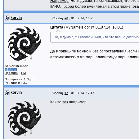
Например
. Но, я думаю, ты согласишься, что эт
IMHO,
libcppa
более вменяемая в этом плане.
bsi
korvin
Сообщ.
#6
,
01.07.14, 16:25
Цитата
MyNameIsIgor @
01.07.14, 16:01
Но, я думаю, ты согласишься, что это всё не дотяги
Да в принципе можно и без сопоставления, если 
автоматическим же маршаллингом/демаршаллингом.
Senior Member
Профиль
·
PM
Поощрения
: 1 Dgm
Рейтинг (т): 21
korvin
Сообщ.
#7
,
01.07.14, 17:47
Как-то
так
например.