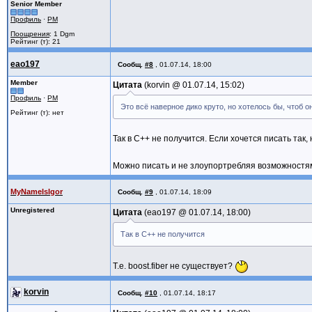
Senior Member
Профиль
·
PM
Поощрения
: 1 Dgm
Рейтинг (т): 21
eao197
Сообщ.
#8
,
01.07.14, 18:00
Member
Цитата
korvin @
01.07.14, 15:02
Профиль
·
PM
Это всё наверное дико круто, но хотелось бы, чтоб 
Рейтинг (т): нет
Так в C++ не получится. Если хочется писать та
Можно писать и не злоупортребляя возможностя
MyNameIsIgor
Сообщ.
#9
,
01.07.14, 18:09
Unregistered
Цитата
eao197 @
01.07.14, 18:00
Так в C++ не получится
Т.е. boost.fiber не существует?
korvin
Сообщ.
#10
,
01.07.14, 18:17