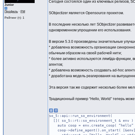
Сегодня состоялся один из ключевых релизов, SObj
Junior
Профиль
·
PM
SObjectizer является Opensource проектом.
Рейтинг (т): 1
В последние несколько лет SObjectizer развива
одновременном упрощении его использования.
В версии 5.3.0 произведены значительные улучш
* добавлена возможность организации синхронног
обычным образом на своей рабочей нити;
* более активно используются лямбда-функции, 
агентов;
* добавлена возможность создавать ad-hoc агенто
* доработана модель реагирования на выпущенн
Эта версия так же содержит несколько более мел
Традиционный пример “Hello, World” теперь может
so_5::api::run_so_environment(
[]( so_5::rt::so_environment_t & env )
auto coop = env.create_coop( “hello”
coop->define_agent().on_start( [&env]