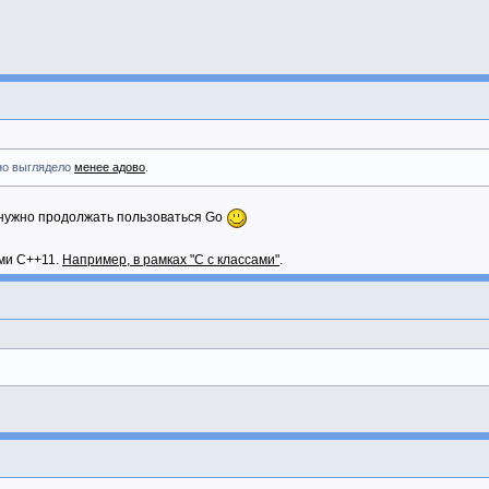
оно выглядело
менее адово
.
к, нужно продолжать пользоваться Go
ми C++11.
Например, в рамках "C с классами"
.