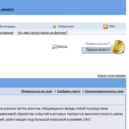
 проекту
Календарь
Избранное
RSS
активации
Что даёт регистрация на форуме?
Нравится ресурс?
Помоги проекту!
Новое голосование
Подписаться на тему
Сообщить другу
Скачать/распечатать тему
а разных нитях агентов, общающихся между собой посредством
ависимой обработки событий в которых требуется многопоточность и/или
ний, работающих под большой нагрузкой в режиме 24x7.