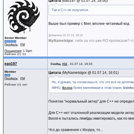
Цитата
eao197 @
01.07.14, 18:00
Так в C++ не получится.
Выше был пример с fiber, вполне читаемый код.
Добавлено
01.07.14, 18:19
Senior Member
MyNameIsIgor
, тебе за что уже RO прописали? =)
Профиль
·
PM
Поощрения
: 1 Dgm
Рейтинг (т): 21
eao197
Сообщ.
#11
,
01.07.14, 18:33
Member
Цитата
MyNameIsIgor @
01.07.14, 16:01
Профиль
·
PM
Но, я думаю, ты согласишься, что это всё не дотяги
Рейтинг (т): нет
IMHO,
libcppa
более вменяемая в этом плане.
bsivko
Понятие "нормальный актер" для C++ не определен
Для C++ нет эталонной реализации модели актеров
Boost-е пытались лямбды имитировать, как по мне,
Что до сравнения с libcppa, то...