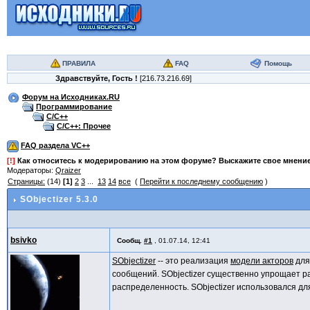
ПРАВИЛА
FAQ
Помощь
Здравствуйте,
Гость
!
[216.73.216.69]
Форум на Исходниках.RU
Программирование
C/C++
C/C++: Прочее
FAQ раздела VC++
[!]
Как относитесь к модерированию на этом форуме? Выскажите свое мнени
Модераторы:
Qraizer
Страницы:
(14)
[1]
2
3
...
13
14
все
(
Перейти к последнему сообщению
)
SObjectizer 5.3.0
bsivko
Сообщ.
#1
,
01.07.14, 12:41
SObjectizer
-- это реализация
модели акторов
для
сообщений. SObjectizer существенно упрощает р
распределенность. SObjectizer использовался дл