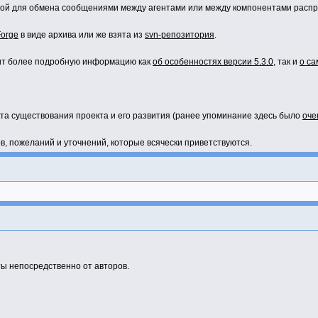
кой для обмена сообщениями между агентами или между компонентами расп
ping >,
g_pong >(); } );
Forge
в виде архива или же взята из
svn-репозитория
.
 );
т более подробную информацию как
об особенностях версии 5.3.0
, так и
о са
 params )
bj”, so_5::disp::active_obj::create_disp() );
та существования проекта и его развития (ранее упоминание здесь было
оче
, пожеланий и уточнений, которые всячески приветствуются.
ты непосредственно от авторов.