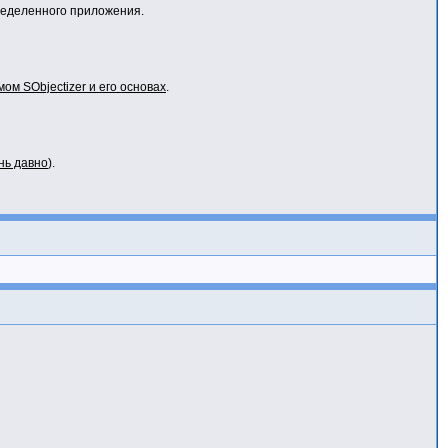
ределенного приложения.
мом SObjectizer и его основах
.
нь давно
).