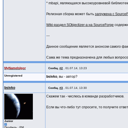
* mbapi, являющаяся высокоуровневой библиоте
coop->define_agent()
.on_event( mbox, so_5::signal< msg_
[mbox]() { mbox->deliver_signal< ms
Релизная сборка может быть
загружена с Source
env.register_coop( std::move( coop )
},
Wiki-раздел SObjectizer-а на SourceForge
содержи
[]( so_5::rt::so_environment_params_t &
{
---
params.add_named_dispatcher( “active_o
} );
Данное сообщение является анонсом самого фак
Сама же тема предназначена для любых вопросов
MyNameIsIgor
Сообщ.
#2
,
01.07.14, 13:23
Unregistered
bsivko
, вы - автор?
bsivko
Сообщ.
#3
,
01.07.14, 13:30
Скажем так - числюсь в команде разработчиков.
Если вы что-либо тут спросите, то получите отве
Junior
Профиль
·
PM