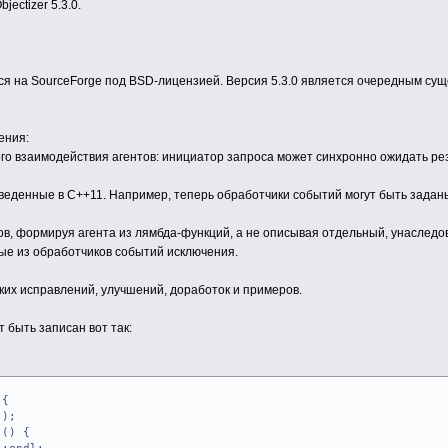
ectizer 5.3.0.
ется на SourceForge под BSD-лицензией. Версия 5.3.0 является очередным с
ения:
о взаимодействия агентов: инициатор запроса может синхронно ожидать резуль
введенные в C++11. Например, теперь обработчики событий могут быть зада
в, формируя агента из лямбда-функций, а не описывая отдельный, унаследованн
ые из обработчиков событий исключения.
ких исправлений, улучшений, доработок и примеров.
 быть записан вот так:
 {
 );
() {