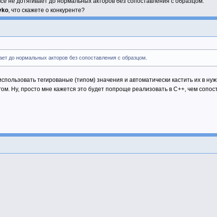
о всё не дотягивает до нормальных акторов без сопоставления с образцом.
vko
, что скажете о конкуренте?
вает до нормальных акторов без сопоставления с образцом.
использовать тегированые (типом) значения и автоматически кастить их в нуж
 Ну, просто мне кажется это будет попроще реализовать в C++, чем сопоста