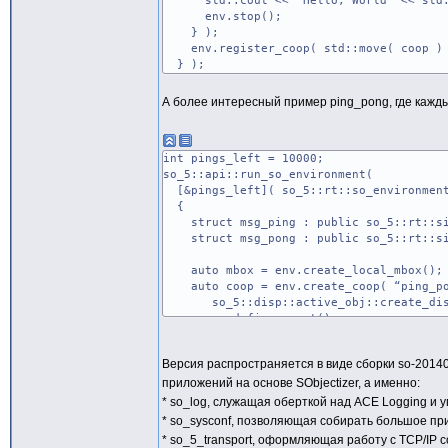
std::cout << “Hello, World” << std:
env.stop();
} );
env.register_coop( std::move( coop )
} );
А более интересный пример ping_pong, где каждый
int pings_left = 10000;
so_5::api::run_so_environment(
[&pings_left]( so_5::rt::so_environment
{
struct msg_ping : public so_5::rt::si
struct msg_pong : public so_5::rt::si
auto mbox = env.create_local_mbox();
auto coop = env.create_coop( “ping_po
so_5::disp::active_obj::create_disp_
coop->define_agent()
.on_start( [mbox]() { mbox->deliver_s
.on_event( mbox, so_5::signal< msg_
Версия распространяется в виде сборки so-20140
[&pings_left, &env, mbox]() {
приложений на основе SObjectizer, а именно:
if( --pings_left > 0 )
mbox->deliver_signal< msg_ping
* so_log, служащая оберткой над ACE Logging и
else
* so_sysconf, позволяющая собирать большое при
env.stop();
* so_5_transport, оформляющая работу с TCP/IP 
} );