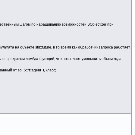
ущественным шагом по наращиванию возможностей SObjectizer при
тата на объекте std::future, в то время как обработчик запроса работает
ны посредством лямбда-функций, что позволяет уменьшить объем кода
ый от so_5::rt::agent_t, класс;