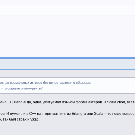
вает до нормальных акторов без сопоставления с образцом.
, что скажете о конкуренте?
о. В Erlang-е да, одна, диктуемая языком форма актеров. В Scala своя, взят
. И нужен ли в С++ паттерн-матчинг из Erlang-а или Scala -- тот еще вопрос. 
 так был страх и ужас.