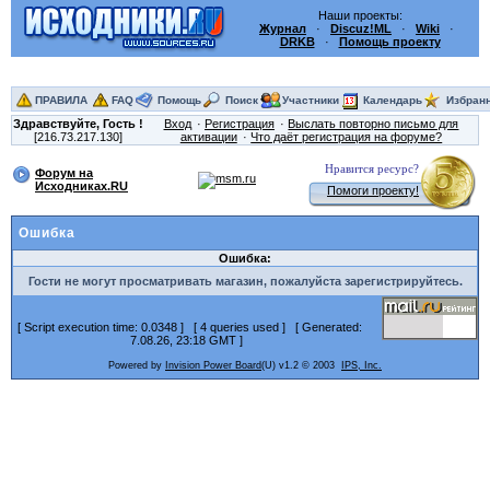
Наши проекты:
Журнал
·
Discuz!ML
·
Wiki
·
DRKB
·
Помощь проекту
ПРАВИЛА
FAQ
Помощь
Поиск
Участники
Календарь
Избран
Здравствуйте,
Гость
!
Вход
Регистрация
Выслать повторно письмо для
[216.73.217.130]
активации
Что даёт регистрация на форуме?
Нравится ресурс?
Форум на
Исходниках.RU
Помоги проекту!
Ошибка
Ошибка:
Гости не могут просматривать магазин, пожалуйста зарегистрируйтесь.
[ Script execution time: 0.0348 ] [ 4 queries used ] [ Generated:
7.08.26, 23:18 GMT ]
Powered by
Invision Power Board
(U) v1.2 © 2003
IPS, Inc.