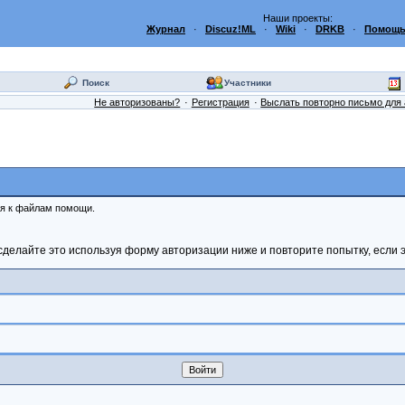
Наши проекты:
Журнал
·
Discuz!ML
·
Wiki
·
DRKB
·
Помощь
Поиск
Участники
Не авторизованы?
Регистрация
Выслать повторно письмо для 
ся к файлам помощи.
сделайте это используя форму авторизации ниже и повторите попытку, если э