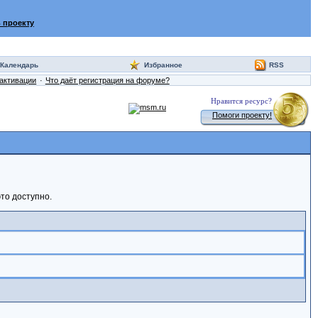
 проекту
Календарь
Избранное
RSS
активации
Что даёт регистрация на форуме?
Нравится ресурс?
Помоги проекту!
то доступно.