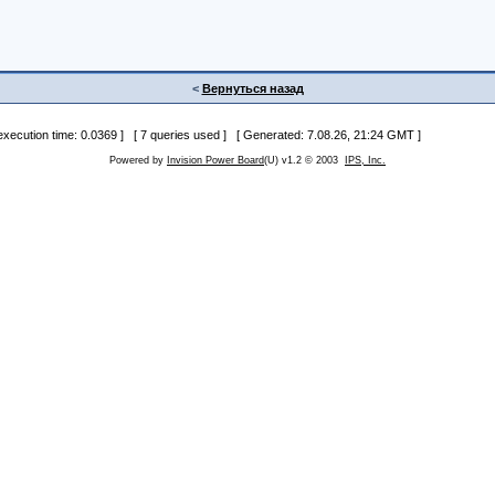
<
Вернуться назад
 execution time: 0.0369 ] [ 7 queries used ] [ Generated: 7.08.26, 21:24 GMT ]
Powered by
Invision Power Board
(U) v1.2 © 2003
IPS, Inc.