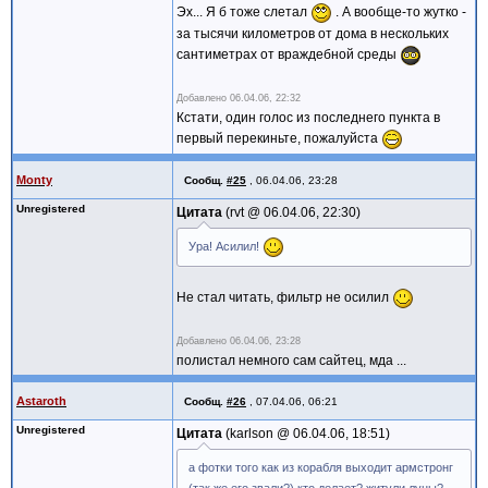
Эх... Я б тоже слетал
. А вообще-то жутко -
за тысячи километров от дома в нескольких
сантиметрах от враждебной среды
Добавлено
06.04.06, 22:32
Кстати, один голос из последнего пункта в
первый перекиньте, пожалуйста
Monty
Сообщ.
#25
,
06.04.06, 23:28
Unregistered
Цитата
rvt @
06.04.06, 22:30
Ура! Асилил!
Не стал читать, фильтр не осилил
Добавлено
06.04.06, 23:28
полистал немного сам сайтец, мда ...
Astaroth
Сообщ.
#26
,
07.04.06, 06:21
Unregistered
Цитата
karlson @
06.04.06, 18:51
а фотки того как из корабля выходит армстронг