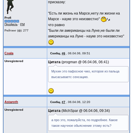
присказку:
"Есть ли жизнь на Марсе,нету ли жизни на
Profi
Марсе - науке это неизвестно"
Профиль
·
PM
что равно
"Были ли американцы на Луне,не были ли
Рейтинг (ф): 277
американцы на Луне - науке это неизвестно"
Coala
Сообщ.
#6
,
06.04.06, 09:51
Unregistered
Цитата
progman @
06.04.06, 06:41
Мухин это пафосное чмо, которое из пальца
высасываетс сенсацию.
Astaroth
Сообщ.
#7
,
06.04.06, 12:20
Unregistered
Цитата
MichSpar @
06.04.06, 09:34
а про это, пожалуйста, по подробнее. Какое
такое научное обьяснение этому есть?