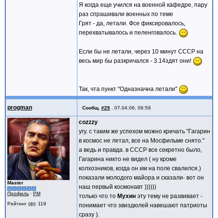
Я когда еще учился на военной кафедре, пару
раз спрашивали военных по теме
Грят - да, летали. Фсе фиксировалось,
перехватывалось и пеленговалось.
Если бы не летали, через 10 минут СССР на
весь мир бы разкричался - 3.14здят они!
Так, чта пункт "Одназначна летали"
progman
Сообщ.
#29
,
07.04.06, 06:59
cozzzy
угу. с таким же успехом можно кричать "Гагарин
в космос не летал, все на Мосфильме снято."
а ведь и правда. в СССР все секретно было,
Гагарина никто не видел ( ну кроме
колхозников, когда он им на поле свалился.)
показали молодого майора и сказали- вот он
Master
наш первый космонавт ))))))
Профиль
·
PM
только что то
Мухин
эту тему не развивает -
Рейтинг (ф): 119
понимает что звиздюлей навешают патриоты
сразу ).