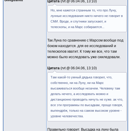
Unregistered
Цитата
rvt @
06.04.06, 13:10
Но, мне кажется странным то, что про Луну,
лунные исследования никто ничего не говорит в
СМИ. Вроде, и спутники запускают, и
телескопы, и на Марс собираются...
Так Луна по сравнению с Марсом вообще под
боком находится. для ее исследований и
телескопов хватит. К тому же все, что там
можно было исследовать уже сииледовали.
Цитата
rvt @
06.04.06, 13:10
Там какой-то умный дядька говорил, что,
собственно, ни на Луну, ни на Марс
высаживаться вообще незачем. Человеку там
делать нечего, а исследовать можно и
дистанционно проводить ничуть не хуже. ак что,
все эти программы по высадкам, проще говоря,
выпендрёж, только на самом высоком уровне -
уровне человечества.
Правильно говорит. Высадка на луну была