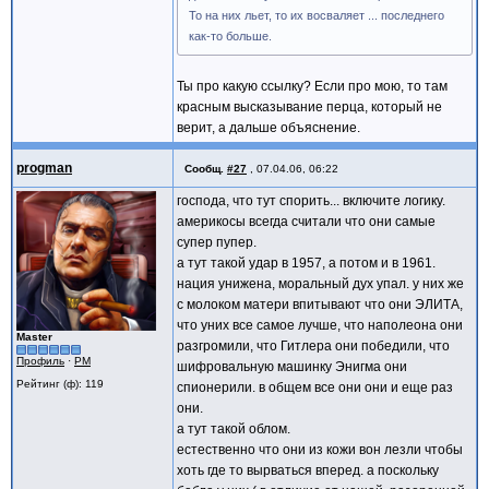
То на них льет, то их восваляет ... последнего
как-то больше.
Ты про какую ссылку? Если про мою, то там
красным высказывание перца, который не
верит, а дальше объяснение.
progman
Сообщ.
#27
,
07.04.06, 06:22
господа, что тут спорить... включите логику.
америкосы всегда считали что они самые
супер пупер.
а тут такой удар в 1957, а потом и в 1961.
нация унижена, моральный дух упал. у них же
с молоком матери впитывают что они ЭЛИТА,
что уних все самое лучше, что наполеона они
Master
разгромили, что Гитлера они победили, что
Профиль
·
PM
шифровальную машинку Энигма они
Рейтинг (ф): 119
спионерили. в общем все они они и еще раз
они.
а тут такой облом.
естественно что они из кожи вон лезли чтобы
хоть где то вырваться вперед. а поскольку