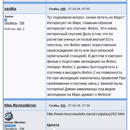
vasilka
Сообщ.
#30
,
07.04.06, 07:02
Junior
Тут поднимали вопрос: зачем лететь на Марс?
Интересует не Марс, главным образом
Профиль
·
PM
интересует его спутник -Фобос. Это очень
Рейтинг (ф): 2
интересный спутник! Дело в том, что по
расчетам ученых он полый внутри! Есть
гипотеза, что Фобос имеет искусственное
происхождение (есть или был гиганской
орбитальной станцией). В детстве я смотрел
фильм о подготовке экспедиции на Фобос.
Аппарат Фобос-1 должен был подлететь к
спутнику и высадить Фобос-2 на поверхность.
Но при экспедиция закончилась провалом! При
приближении к спутнику связь с Землей была
потеряна! Думаю американцы под видом
экспедиции на Марс думают о Фобосе!
Юра Железобетон
Сообщ.
#31
,
07.04.06, 07:36
http://www.moscowaleks.narod.ru/galaxy262.html
Senior Member
Цитата
Профиль
·
PM