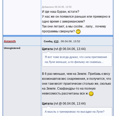
Добавлено
06.04.06, 13:50
И где наш Буран, кстати?
У нас же он появился раньше или примерно в
одно время с американским?
Так они летают, а мы сосём... лапу... почему
программы свернули?
Astaroth
Сообщ.
#13
,
06.04.06, 13:52
Unregistered
Цитата
rvt @
06.04.06, 13:44
Я вот тоже всегда думал, что сила притяжения
на Луне меньше, а по фильму не скажешь...
В 6 раз меньше, чем на Земле. Прибавь к весу
космонавтов вес снаряжения, и получится, что
они там весят практически столько же, сколько
на Земле. Скафандры-то на полную
невесомость рассчитаны все ж
Цитата
rvt @
06.04.06, 13:44
А мысль о тренировках по высадке на Луне?