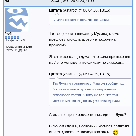
rvt
Сообщ.
#12
,
06.04.06, 13:44
Цитата
Astaroth @
06.04.06, 13:16
А таких проколов пока что не нашли.
Т.е. всё, о чем написано у Мухина, кроме
Profi
пресловутого флага, это не похоже на
Профиль
·
PM
проколы?
Поощрения
: 2 Dgm
Рейтинг (ф): 43
Я вот тоже всегда думал, что сила притяжения
на Луне меньше, а по фильму не скажешь...
Цитата
Astaroth @
06.04.06, 13:16
Так Луна по сравнению с Марсом вообще под
боком находится. для ее исследований и
телескопов хватит. К тому же все, что там
можно было исследовать уже сииледовали.
А мысль о тренировках по высадке на Луне?
В любом случае, в освоении космоса политика
играет далеко не последнюю роль...