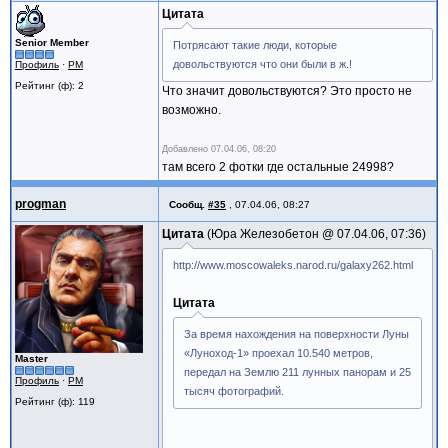
Цитата
Senior Member
Потрясают такие люди, которые
довольствуются что они были в ж.!
Профиль
·
PM
Рейтинг (ф): 2
Что значит довольствуются? Это просто не
возможно.
Добавлено
07.04.06, 08:20
там всего 2 фотки где остальные 24998?
progman
Сообщ.
#35
,
07.04.06, 08:27
Цитата
Юра Железобетон @
07.04.06, 07:36
http://www.moscowaleks.narod.ru/galaxy262.html
Цитата
За время нахождения на поверхности Луны
«Луноход-1» проехал 10.540 метров,
Master
передал на Землю 211 лунных панорам и 25
Профиль
·
PM
тысяч фотографий.
Рейтинг (ф): 119