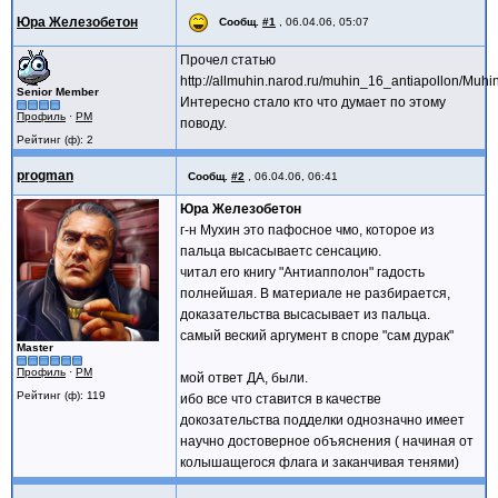
Юра Железобетон
Сообщ.
#1
,
06.04.06, 05:07
Прочел статью
http://allmuhin.narod.ru/muhin_16_antiapollon/Muhi
Senior Member
Интересно стало кто что думает по этому
Профиль
·
PM
поводу.
Рейтинг (ф): 2
progman
Сообщ.
#2
,
06.04.06, 06:41
Юра Железобетон
г-н Мухин это пафосное чмо, которое из
пальца высасываетс сенсацию.
читал его книгу "Антиапполон" гадость
полнейшая. В материале не разбирается,
доказательства высасывает из пальца.
самый веский аргумент в споре "сам дурак"
Master
Профиль
·
PM
мой ответ ДА, были.
Рейтинг (ф): 119
ибо все что ставится в качестве
докозательства подделки однозначно имеет
научно достоверное объяснения ( начиная от
колышащегося флага и заканчивая тенями)