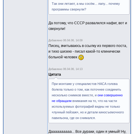
Так они летают, а мы сосём... лапу... почему
программы свернули?
Да потому, что СССР развалился нафиг, вот и
свернули!
Добавлено
06.04.06, 14:09
Писец, вчитываюсь в ссылку из первого поста,
и тихо шизею - писал какой-то клинически
больной человек
Добавлено
06.04.06, 14:13
Цитата
При монтаже у специалистов НАСА голова
болела только о том, как поточнее соединить
несколько снимков вместе, и
они совершенно
не обращали
внимания на то, что на части
используемых фотографий видны не только
«лунный пейзаж», но и детали киносъемочного
павильона, где он снимался.
Даааааааааа... Все дураки, один я умный! Ну,