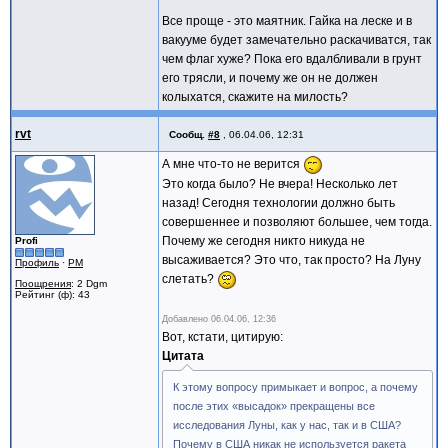
Все проще - это маятник. Гайка на леске и в
вакууме будет замечательно раскачиватся, так
чем флаг хуже? Пока его вдалбливали в грунт
его трясли, и почему же он не должен
колыхатся, скажите на милость?
rvt
Сообщ.
#8
,
06.04.06, 12:31
А мне что-то не верится
Это когда было? Не вчера! Несколько лет
назад! Сегодня технологии должно быть
совершеннее и позволяют большее, чем тогда.
Почему же сегодня никто никуда не
Profi
высаживается? Это что, так просто? На Луну
Профиль
·
PM
слетать?
Поощрения
: 2 Dgm
Рейтинг (ф): 43
Добавлено
06.04.06, 12:36
Вот, кстати, цитирую:
Цитата
К этому вопросу примыкает и вопрос, а почему
после этих «высадок» прекращены все
исследования Луны, как у нас, так и в США?
Почему в США никак не используется ракета