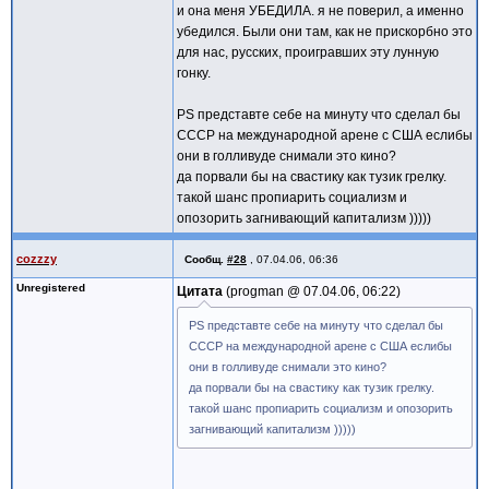
и она меня УБЕДИЛА. я не поверил, а именно
убедился. Были они там, как не прискорбно это
для нас, русских, проигравших эту лунную
гонку.
PS представте себе на минуту что сделал бы
СССР на международной арене с США еслибы
они в голливуде снимали это кино?
да порвали бы на свастику как тузик грелку.
такой шанс пропиарить социализм и
опозорить загнивающий капитализм )))))
cozzzy
Сообщ.
#28
,
07.04.06, 06:36
Unregistered
Цитата
progman @
07.04.06, 06:22
PS представте себе на минуту что сделал бы
СССР на международной арене с США еслибы
они в голливуде снимали это кино?
да порвали бы на свастику как тузик грелку.
такой шанс пропиарить социализм и опозорить
загнивающий капитализм )))))