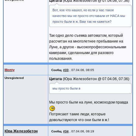
Цитата
Юра Железобетон @
07.04.06, 07:36
Вот, кое что нашел, но если у нас такое
качество мы не просто отставали от НАСА мы
просто были в ж. Вам так не кажется?
Так одно дело съемка автоматом, который
рассчитан на многолетнее пребывание на
Луне, а другое - высокопрофессиональными
камерами, сделанными для разового
пользования.
Monty
Сообщ.
#33
,
07.04.06, 08:05
Unregistered
Цитата
Юра Железобетон @
07.04.06, 07:36
мы просто были в
Мы просто были на луне, космоходом правда
Потрясают такие люди, которые
довольствуются что они были в ж.!
Юра Железобетон
Сообщ.
#34
,
07.04.06, 08:19