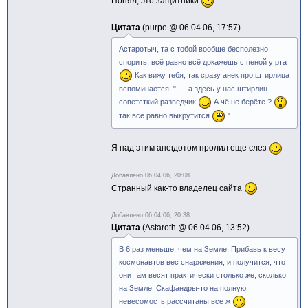
Понял, это защитники
Цитата
purpe @
06.04.06, 17:57
Астаротыч, та с тобой вообще бесполезно
спорить, всё равно всё докажешь с пеной у рта
Как вижу тебя, так сразу анек про штирлица
вспоминается: " .... а здесь у нас штирлиц -
советсткий разведчик
А чё не берёте ?
так всё равно выкрутится
"
Я над этим анегдотом пролил еще слез
Добавлено
06.04.06, 20:08
Странный как-то владелец сайта
Добавлено
06.04.06, 20:38
Цитата
Astaroth @
06.04.06, 13:52
В 6 раз меньше, чем на Земле. Прибавь к весу
космонавтов вес снаряжения, и получится, что
они там весят практически столько же, сколько
на Земле. Скафандры-то на полную
невесомость рассчитаны все ж