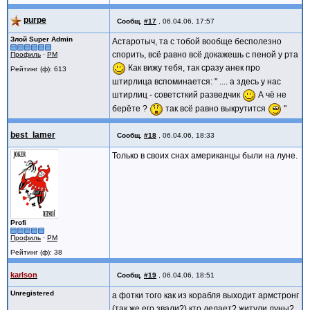
purpe
Сообщ.
#17
,
06.04.06, 17:57
Злой Super Admin
Астаротыч, та с тобой вообще бесполезно
спорить, всё равно всё докажешь с пеной у рта
Профиль
·
PM
Как вижу тебя, так сразу анек про
Рейтинг (ф): 613
штирлица вспоминается: " .... а здесь у нас
штирлиц - советсткий разведчик
А чё не
берёте ?
так всё равно выкрутится
"
best_lamer
Сообщ.
#18
,
06.04.06, 18:33
Только в своих снах американцы были на луне.
Profi
Профиль
·
PM
Рейтинг (ф): 38
karlson
Сообщ.
#19
,
06.04.06, 18:51
Unregistered
а фотки того как из корабля выходит армстронг
(так же его звали?) кто делает? житули луны?