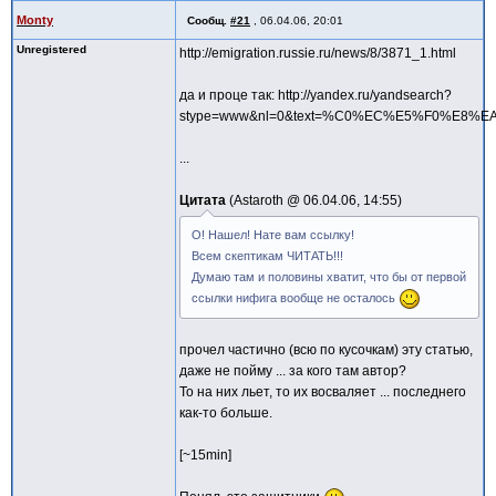
Monty
Сообщ.
#21
,
06.04.06, 20:01
Unregistered
http://emigration.russie.ru/news/8/3871_1.html
да и проце так: http://yandex.ru/yandsearch?
stype=www&nl=0&text=%C0%EC%E5%F0%E
...
Цитата
Astaroth @
06.04.06, 14:55
О! Нашел! Нате вам ссылку!
Всем скептикам ЧИТАТЬ!!!
Думаю там и половины хватит, что бы от первой
ссылки нифига вообще не осталось
прочел частично (всю по кусочкам) эту статью,
даже не пойму ... за кого там автор?
То на них льет, то их восваляет ... последнего
как-то больше.
[~15min]