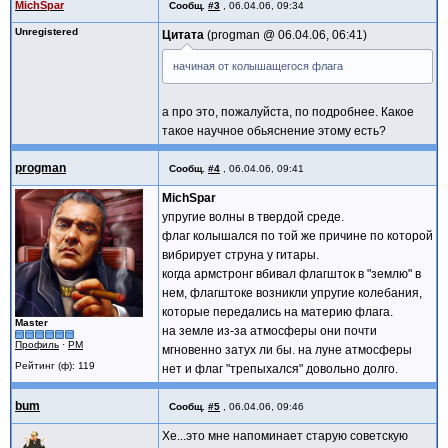
MichSpar
Сообщ.
#3
,
06.04.06, 09:34
Unregistered
Цитата
progman @
06.04.06, 06:41
начиная от колышащегося флага
а про это, пожалуйста, по подробнее. Какое
такое научное обьяснение этому есть?
progman
Сообщ.
#4
,
06.04.06, 09:41
MichSpar
упругие волны в твердой среде.
флаг колышался по той же причине по которой
вибрирует струна у гитары.
когда армстронг вбивал флагшток в "землю" в
нем, флагштоке возникли упругие колебания,
которые передались на материю флага.
Master
на земле из-за атмосферы они почти
Профиль
·
PM
мгновенно затух ли бы. на луне атмосферы
Рейтинг (ф): 119
нет и флаг "трепыхался" довольно долго.
bum
Сообщ.
#5
,
06.04.06, 09:46
Хе...это мне напоминает старую советскую