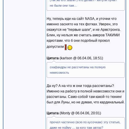
(так же его звали?) кто делает? житули луны?
не были они там...
Ну, теперь иди на сайт NASA, и уточни что
именно заснято на тех фотках. Уверен, это
окажутся не "первые шаги", и не Армстронга.
Блин, ну нельзя же считать амеров ТАКИМИ
идиотами. что б они подобный прокол
допустили
Цитата
karlson @
06.04.06, 18:51
скафандры не рассчитаны на полную
невесомость
Да ну? А на что ж они тогда рассчитаны?
Именно на работу в полной невесомости они и
рассчитаны. Само-собой там какой-то тюнинг
был для Луны, но не думаю, что кардинальный.
Цитата
Monty @
06.04.06, 20:01
прочел частично (всю по кусочкам) эту статью,
даже не пойму ... за кого там автор?