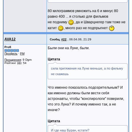
80 килограммов умножить на 6 и минус 80
равно 400 ... я столько для фильмов
не подниму
, да и Шварцнегер там тоже не
катит
, много раз не подпрыгнет
AVA12
Сообщ.
#22
,
06.04.06, 21:29
Profi
Были они на Луне, были.
Профиль
·
PM
Цитата
Поощрения
: 9 Dgm
Рейтинг (ф): 54
сила притяжения на Луне меньше, а по фильму
не скажешь
Что именно показалось подозрительным? И
как именно должны были вести себя
астронавты, чтобы "конспирологи" поверили,
что это Луна? И почему именно так, а не
иначе?
Цитата
И где наш Буран, кстати?