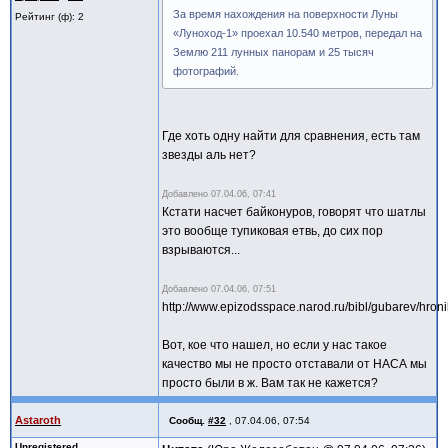
За время нахождения на поверхности Луны
Рейтинг (ф): 2
«Луноход-1» проехал 10.540 метров, передал на
Землю 211 лунных панорам и 25 тысяч
фотографий.
Где хоть одну найти для сравнения, есть там
звезды аль нет?
Добавлено
07.04.06, 07:41
Кстати насчет байконуров, говорят что шатлы
это вообще тупиковая етвь, до сих пор
взрываются...
Добавлено
07.04.06, 07:51
http://www.epizodsspace.narod.ru/bibl/gubarev/hroni
Вот, кое что нашел, но если у нас такое
качество мы не просто отставали от НАСА мы
просто были в ж. Вам так не кажется?
Astaroth
Сообщ.
#32
,
07.04.06, 07:54
Unregistered