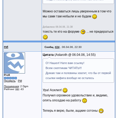
Можно оставаться лишь уверенным в том что
мы сами там небыли и не будем
Добавлено
06.04.06, 21:38
тоесть те кто на форуме
... не придераться
rvt
Сообщ.
#24
,
06.04.06, 22:30
Цитата
Astaroth @
06.04.06, 14:55
О! Нашел! Нате вам ссылку!
Всем скептикам ЧИТАТЬ!!!
Думаю там и половины хватит, что бы от первой
Profi
ссылки нифига вообще не осталось
Профиль
·
PM
Поощрения
: 2 Dgm
Рейтинг (ф): 43
Ура! Асилил!
Получил огромное удовольствие и, видимо,
опять опоздаю на работу
Теперь я верю, были, аццкие сотоны