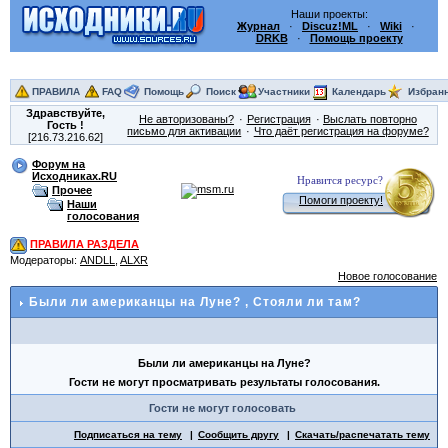
Наши проекты:
Журнал
·
Discuz!ML
·
Wiki
·
DRKB
·
Помощь проекту
ПРАВИЛА
FAQ
Помощь
Поиск
Участники
Календарь
Избран
Здравствуйте,
Не авторизованы?
Регистрация
Выслать повторно
Гость
!
письмо для активации
Что даёт регистрация на форуме?
[216.73.216.62]
Форум на
Исходниках.RU
Нравится ресурс?
Прочее
Помоги проекту!
Наши
голосования
ПРАВИЛА РАЗДЕЛА
Модераторы:
ANDLL
,
ALXR
Новое голосование
Были ли американцы на Луне?
, Стояли ли там?
Были ли американцы на Луне?
Гости не могут просматривать результаты голосования.
Гости не могут голосовать
Подписаться на тему
Сообщить другу
Скачать/распечатать тему