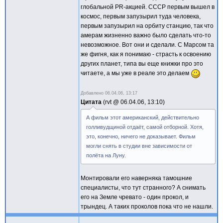
глобальной PR-акцией. СССР первым вышел в
космос, первым запузырил туда человека,
первым запузырил на орбиту станцию, так что
амерам жизненно важно было сделать что-то
невозможное. Вот они и сделали. С Марсом та
же фигня, как я понимаю - страсть к освоению
других планет, типа вы еще книжки про это
читаете, а мы уже в реале это делаем
Добавлено
06.04.06, 13:17
Цитата
rvt @
06.04.06, 13:10
А фильм этот американский, действительно
голливудщиной отдаёт, самой отборной. Хотя,
это, конечно, ничего не доказывает. Фильм
могли снять в студии вне зависимости от
полёта на Луну.
Монтировали его наверняка тамошние
специалисты, что тут странного? А снимать
его на Земле чревато - один прокол, и
трындец. А таких проколов пока что не нашли.