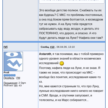
Это вообще детство полное. Снабжать ты их
как будешь? С МКС-то проблемы постоянные,
а она под боком прям болтается, и космодром
тут не нужен. А на Луну тебе придется
забрасывать еду, воду, воздух, и делать это
ПОСТОЯННО, что дорого, и опасно. А что
будут делать люди на Луне? Нафига они там?
rvt
Сообщ.
#10
,
06.04.06, 13:10
Astaroth
, я так понимаю, мы с тобой примерно
одного уровня знаний в области космических
исследований
Поэтому, нафига люди на Луне, я не знаю. Я
также не знаю, что происходит на МКС -
Profi
вообще без понятия, исследования какие-то
Профиль
·
PM
хз.
Поощрения
: 2 Dgm
Рейтинг (ф): 43
Но, мне кажется странным то, что про Луну,
лунные исследования никто ничего не говорит
в СМИ. Вроде, и спутники запускают, и
телескопы, и на Марс собираются...