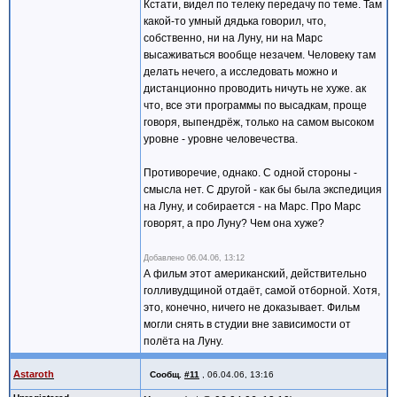
Кстати, видел по телеку передачу по теме. Там
какой-то умный дядька говорил, что,
собственно, ни на Луну, ни на Марс
высаживаться вообще незачем. Человеку там
делать нечего, а исследовать можно и
дистанционно проводить ничуть не хуже. ак
что, все эти программы по высадкам, проще
говоря, выпендрёж, только на самом высоком
уровне - уровне человечества.
Противоречие, однако. С одной стороны -
смысла нет. С другой - как бы была экспедиция
на Луну, и собирается - на Марс. Про Марс
говорят, а про Луну? Чем она хуже?
Добавлено
06.04.06, 13:12
А фильм этот американский, действительно
голливудщиной отдаёт, самой отборной. Хотя,
это, конечно, ничего не доказывает. Фильм
могли снять в студии вне зависимости от
полёта на Луну.
Astaroth
Сообщ.
#11
,
06.04.06, 13:16