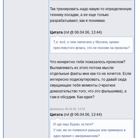
Так тренировать надо какую-то определенную
технику посадки, а ее еще только
разрабатывают, как я понимаю.
Цитата
rvt @
06.04.06, 13:44
Т.е. всё, о чем написано у Мухина, кроме
пресловутого флага, это не похоже на проколы?
Что конкретно тебе показалось проколом?
Вылавливать из этого потока мысли
отдельные факты мне как-то не хочется. Если
интересно подискутировать, то давай сюда
смущающие тебя моменты (+краткое
доказательство того, что это фальшивка), а
там и обсудим. Как идея?
Добавлено
06.04.06, 13:53
Цитата
rvt @
06.04.06, 13:44
И где наш Буран, кстати?
У нас же он появился раньше или примерно в
одно время с американским?