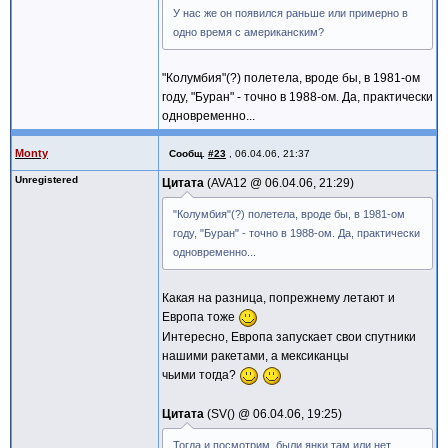
У нас же он появился раньше или примерно в
одно время с американским?
"Колумбия"(?) полетела, вроде бы, в 1981-ом
году, "Буран" - точно в 1988-ом. Да, практически
одновременно...
Monty
Сообщ.
#23
,
06.04.06, 21:37
Unregistered
Цитата
AVA12 @
06.04.06, 21:29
"Колумбия"(?) полетела, вроде бы, в 1981-ом
году, "Буран" - точно в 1988-ом. Да, практически
одновременно...
Какая на разница, попрежнему летают и
Европа тоже
Интересно, Европа запускает свои спутники
нашими ракетами, а мексиканцы
чьими тогда?
Цитата
SV() @
06.04.06, 19:25
Тогда и посмотрим, были янки там или нет.