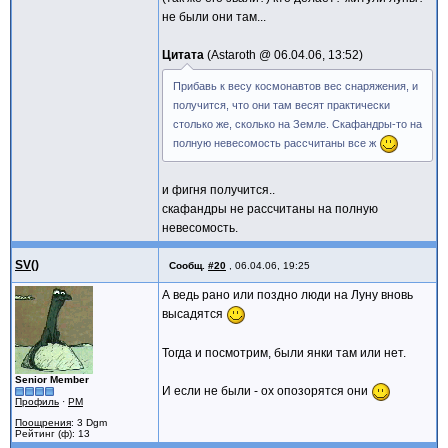
не были они там...
Цитата
Astaroth @
06.04.06, 13:52
Прибавь к весу космонавтов вес снаряжения, и
получится, что они там весят практически
столько же, сколько на Земле. Скафандры-то на
полную невесомость рассчитаны все ж
и фигня получится..
скафандры не рассчитаны на полную
невесомость.
SV()
Сообщ.
#20
,
06.04.06, 19:25
А ведь рано или поздно люди на Луну вновь
высадятся
Тогда и посмотрим, были янки там или нет.
Senior Member
И если не были - ох опозорятся они
Профиль
·
PM
Поощрения
: 3 Dgm
Рейтинг (ф): 13