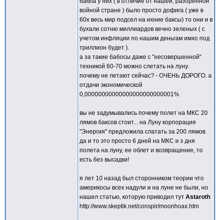
бабла у них ( в отличие от нашей, разоренной
войной стране ) было просто дофига ( уже в
60х весь мир подсел на ихние баксы) то они и в
бухали сотню миллиардов вечно зеленых ( с
учетом инфляции по нашим деньгам имхо под
триллион будет ).
а за такие бабосы даже с "несовершенной"
техникой 60-70 можно слетать на луну.
почему не летают сейчас? - ОЧЕНЬ ДОРОГО. а
отдачи экономической
0,00000000000000000000000001%
вы не задумывались почему полет на МКС 20
лямов баксов стоит... на Луну корпорация
"Энергия" предложила слатать за 200 лямов.
да и то это просто 6 дней на МКС и з дня
полета на луну, ее облет и возвращение, то
есть без высадки!
я лет 10 назад был сторонником теории что
америкосы всех надули и на луне не были, но
нашел статью, которую приводил тут
Astaroth
http://www.skeptik.net/conspir/moonhoax.htm