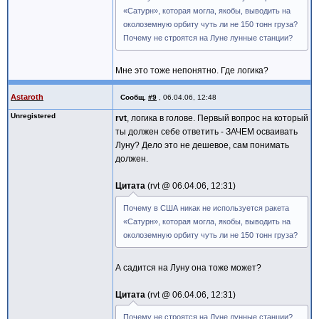
«Сатурн», которая могла, якобы, выводить на
околоземную орбиту чуть ли не 150 тонн груза?
Почему не строятся на Луне лунные станции?
Мне это тоже непонятно. Где логика?
Astaroth
Сообщ.
#9
,
06.04.06, 12:48
Unregistered
rvt
, логика в голове. Первый вопрос на который
ты должен себе ответить - ЗАЧЕМ осваивать
Луну? Дело это не дешевое, сам понимать
должен.
Цитата
rvt @
06.04.06, 12:31
Почему в США никак не используется ракета
«Сатурн», которая могла, якобы, выводить на
околоземную орбиту чуть ли не 150 тонн груза?
А садится на Луну она тоже может?
Цитата
rvt @
06.04.06, 12:31
Почему не строятся на Луне лунные станции?