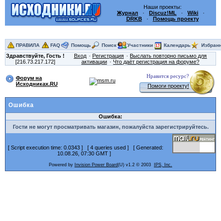
Наши проекты:
Журнал
·
Discuz!ML
·
Wiki
·
DRKB
·
Помощь проекту
ПРАВИЛА
FAQ
Помощь
Поиск
Участники
Календарь
Избран
Здравствуйте,
Гость
!
Вход
Регистрация
Выслать повторно письмо для
[216.73.217.172]
активации
Что даёт регистрация на форуме?
Нравится ресурс?
Форум на
Исходниках.RU
Помоги проекту!
Ошибка
Ошибка:
Гости не могут просматривать магазин, пожалуйста зарегистрируйтесь.
[ Script execution time: 0.0343 ] [ 4 queries used ] [ Generated:
10.08.26, 07:30 GMT ]
Powered by
Invision Power Board
(U) v1.2 © 2003
IPS, Inc.