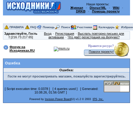
Наши проекты:
Журнал
·
Discuz!ML
·
Wiki
·
DRKB
·
Помощь проекту
ПРАВИЛА
FAQ
Помощь
Поиск
Участники
Календарь
Избран
Здравствуйте,
Гость
Вход
Регистрация
Выслать повторно письмо для
!
[216.73.217.65]
активации
Что даёт регистрация на форуме?
Нравится ресурс?
Форум на
Исходниках.RU
Помоги проекту!
Ошибка
Ошибка:
Гости не могут просматривать магазин, пожалуйста зарегистрируйтесь.
[ Script execution time: 0.0378 ] [ 4 queries used ] [ Generated:
10.08.26, 01:56 GMT ]
Powered by
Invision Power Board
(U) v1.2 © 2003
IPS, Inc.