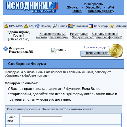
Наши проекты:
Журнал
·
Discuz!ML
·
Wiki
·
DRKB
·
Помощь проекту
ПРАВИЛА
FAQ
Помощь
Поиск
Участники
Календарь
Избран
Здравствуйте,
Не авторизованы?
Регистрация
Выслать повторно
Гость
!
письмо для активации
Что даёт регистрация на форуме?
[216.73.217.33]
Нравится ресурс?
Форум на
Исходниках.RU
Помоги проекту!
Сообщение Форума
Обнаружена ошибка. Если Вам неизвестны причины ошибки, попробуйте
обратиться к файлам помощи.
Обнаружена ошибка:
У Вас нет прав использования этой функции. Если Вы не
авторизованы, сделайте это используя форму авторизации ниже и
повторите попытку, если это доступно.
Вы не авторизованы. Вы можете авторизоваться ниже.
Ваше
имя