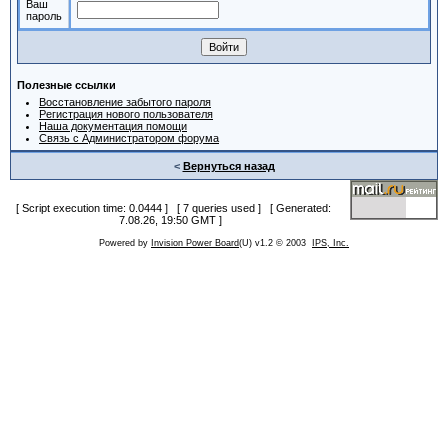
Ваш
пароль
Полезные ссылки
Восстановление забытого пароля
Регистрация нового пользователя
Наша документация помощи
Связь с Администратором форума
<
Вернуться назад
[ Script execution time: 0.0444 ] [ 7 queries used ] [ Generated:
7.08.26, 19:50 GMT ]
Powered by
Invision Power Board
(U) v1.2 © 2003
IPS, Inc.