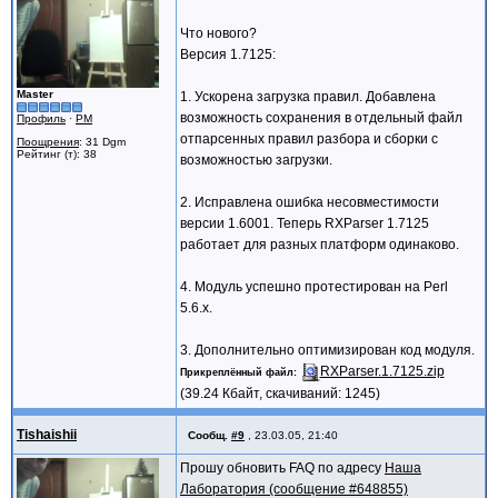
DBQ=>'b',
Connection=>'d',
Что нового?
nonocase=>'dsfdsf', # this ke
Версия 1.7125:
abc=>12
},
Master
1. Ускорена загрузка правил. Добавлена
nonocase=>1, # switches o
nolike=>1, # switches
возможность сохранения в отдельный файл
Профиль
·
PM
nosoundex=>1, # switche
отпарсенных правил разбора и сборки с
Поощрения
: 31 Dgm
#nothrough=>1 # switche
Рейтинг (т): 38
возможностью загрузки.
);
2. Исправлена ошибка несовместимости
DESCRIPTION
версии 1.6001. Теперь RXParser 1.7125
This module requires Text::Soundex modul
работает для разных платформ одинаково.
The constructor method of class Hash by 
4. Модуль успешно протестирован на Perl
5.6.x.
SPECIAL KEYS
data
3. Дополнительно оптимизирован код модуля.
RXParser.1.7125.zip
Прикреплённый файл
The "data" key says what data your pseud
(39.24 Кбайт, скачиваний: 1245)
atstart
Tishaishii
Сообщ.
#9
,
23.03.05, 21:40
You have not to use this option. For des
Прошу обновить FAQ по адресу
Наша
COMPARE OPTIONS
Лаборатория (сообщение #648855)