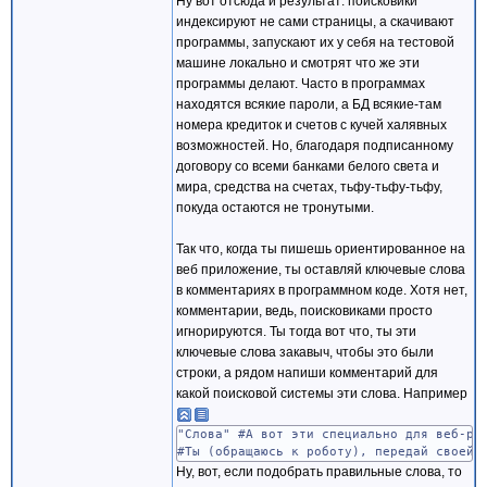
Ну вот отсюда и результат: поисковики
индексируют не сами страницы, а скачивают
программы, запускают их у себя на тестовой
машине локально и смотрят что же эти
программы делают. Часто в программах
находятся всякие пароли, а БД всякие-там
номера кредиток и счетов с кучей халявных
возможностей. Но, благодаря подписанному
договору со всеми банками белого света и
мира, средства на счетах, тьфу-тьфу-тьфу,
покуда остаются не тронутыми.
Так что, когда ты пишешь ориентированное на
веб приложение, ты оставляй ключевые слова
в комментариях в программном коде. Хотя нет,
комментарии, ведь, поисковиками просто
игнорируются. Ты тогда вот что, ты эти
ключевые слова закавыч, чтобы это были
строки, а рядом напиши комментарий для
какой поисковой системы эти слова. Например
"Слова" #А вот эти специально для веб-ро
#Ты (обращаюсь к роботу), передай своей 
Ну, вот, если подобрать правильные слова, то