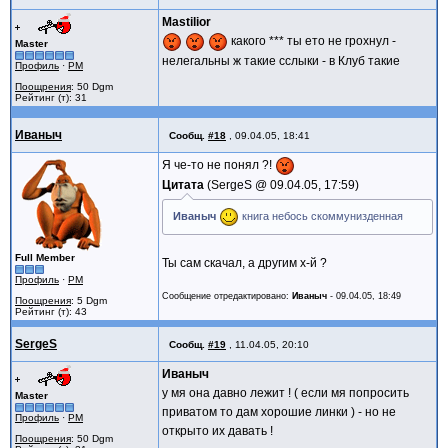
Mastilior
какого *** ты ето не грохнул -
Master
нелегальны ж такие сслыки - в Клуб такие
Профиль
·
PM
Поощрения
: 50 Dgm
Рейтинг (т): 31
Иваныч
Сообщ.
#18
,
09.04.05, 18:41
Я че-то не понял ?!
Цитата
SergeS @
09.04.05, 17:59
Иваныч
книга небось скоммунизденная
Full Member
Ты сам скачал, а другим х-й ?
Профиль
·
PM
Сообщение отредактировано:
Иваныч
-
09.04.05, 18:49
Поощрения
: 5 Dgm
Рейтинг (т): 43
SergeS
Сообщ.
#19
,
11.04.05, 20:10
Иваныч
у мя она давно лежит ! ( если мя попросить
Master
приватом то дам хорошие линки ) - но не
Профиль
·
PM
открыто их давать !
Поощрения
: 50 Dgm