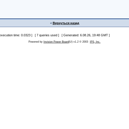
<
Вернуться назад
 execution time: 0.0323 ] [ 7 queries used ] [ Generated: 6.08.26, 19:48 GMT ]
Powered by
Invision Power Board
(U) v1.2 © 2003
IPS, Inc.