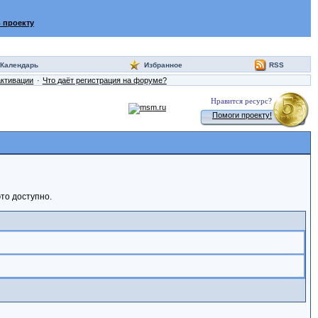
 проекту
Календарь
Избранное
RSS
активации
Что даёт регистрация на форуме?
Нравится ресурс?
Помоги проекту!
то доступно.