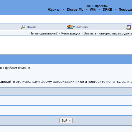
Наши проекты:
Журнал
·
Discuz!ML
·
Wiki
·
DRKB
·
Помощь
Поиск
Участники
Не авторизованы?
Регистрация
Выслать повторно письмо для 
ся к файлам помощи.
сделайте это используя форму авторизации ниже и повторите попытку, если э