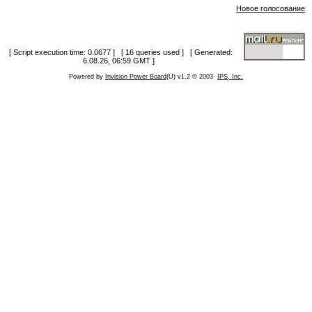
Новое голосование
[ Script execution time: 0.0677 ] [ 16 queries used ] [ Generated:
6.08.26, 06:59 GMT ]
Powered by
Invision Power Board
(U) v1.2 © 2003
IPS, Inc.