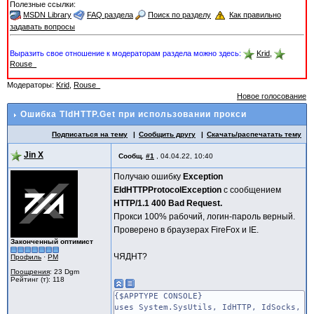
Полезные ссылки:
MSDN Library
FAQ раздела
Поиск по разделу
Как правильно
задавать вопросы
Выразить свое отношение к модераторам раздела можно здесь:
Krid
,
Rouse_
Модераторы:
Krid
,
Rouse_
Новое голосование
Ошибка TIdHTTP.Get при использовании прокси
Подписаться на тему
Сообщить другу
Скачать/распечатать тему
Jin X
Сообщ.
#1
,
04.04.22, 10:40
Получаю ошибку
Exception
EIdHTTPProtocolException
с сообщением
HTTP/1.1 400 Bad Request.
Прокси 100% рабочий, логин-пароль верный.
Проверено в браузерах FireFox и IE.
Законченный оптимист
ЧЯДНТ?
Профиль
·
PM
Поощрения
: 23 Dgm
Рейтинг (т): 118
{$APPTYPE CONSOLE}
uses System.SysUtils, IdHTTP, IdSocks, I