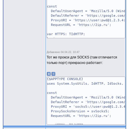
const
DefaultUserAgent = 'Mozilla/5.0 (Windows
DefaultReferer = 'https://google.com/'
ProxyURI = 'https://user:pwd@1.2.3.4:10
RequestURL = 'https://2ip.ru';
var HTTPS: TIdHTTP;
begin
HTTPS := TIdHTTP.Create(nil);
with HTTPS do
Добавлено
begin
04.04.22, 10:47
Тот же прокси для SOCKS (там отличается
IOHandler := TIdSSLIOHandlerSocketOpen
CookieManager := TIdCookieManager.Cre
только порт) прекрасно работает:
Compressor := TIdCompressorZLib.Creat
HandleRedirects := True;
AllowCookies := True;
{$APPTYPE CONSOLE}
Request.UserAgent := DefaultUserAgen
uses System.SysUtils, IdHTTP, IdSocks, I
Request.Accept := '*/*';
Request.AcceptEncoding := 'gzip, defl
const
Request.ContentType := 'text/plain;ch
DefaultUserAgent = 'Mozilla/5.0 (Windows
Request.AcceptLanguage := 'ru-RU,ru;q=
DefaultReferer = 'https://google.com/'
Request.Connection := 'keep-alive';
ProxyURI = 'socks5://user:pwd@1.2.3.4:3
Request.Referer := DefaultReferer;
ProxySocksVersion = svSocks5;
with ProxyParams, TIdURI.Create(Proxy
RequestURL = 'https://2ip.ru';
begin
ProxyServer := Host;
var HTTPS: TIdHTTP;
ProxyPort := StrToIntDef(Port, 8080