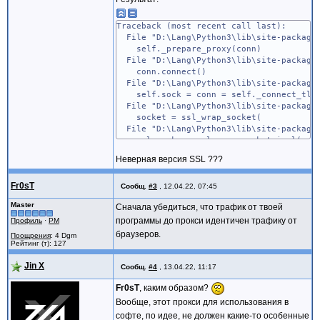
end;
end;
WriteLn(Get(RequestURL));
Traceback (most recent call last):
Free;
File "D:\Lang\Python3\lib\site-packages
end;
self._prepare_proxy(conn)
end.
File "D:\Lang\Python3\lib\site-packages
conn.connect()
File "D:\Lang\Python3\lib\site-packages
self.sock = conn = self._connect_tls_p
File "D:\Lang\Python3\lib\site-packages
socket = ssl_wrap_socket(
File "D:\Lang\Python3\lib\site-packages
ssl_sock = _ssl_wrap_socket_impl(sock,
File "D:\Lang\Python3\lib\site-packages
Неверная версия SSL ???
return ssl_context.wrap_socket(sock)
File "D:\Lang\Python3\lib\ssl.py", line
Fr0sT
return self.sslsocket_class._create(
Сообщ.
#3
,
12.04.22, 07:45
File "D:\Lang\Python3\lib\ssl.py", line
Master
Сначала убедиться, что трафик от твоей
self.do_handshake()
программы до прокси идентичен трафику от
File "D:\Lang\Python3\lib\ssl.py", line
Профиль
·
PM
self._sslobj.do_handshake()
браузеров.
Поощрения
: 4 Dgm
ssl.SSLError: [SSL: WRONG_VERSION_NUMBER
Рейтинг (т): 127
Jin X
During handling of the above exception, 
Сообщ.
#4
,
13.04.22, 11:17
Fr0sT
, каким образом?
Traceback (most recent call last):
File "D:\Lang\Python3\lib\site-packages
Вообще, этот прокси для использования в
resp = conn.urlopen(
софте, по идее, не должен какие-то особенные