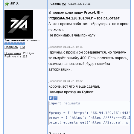
begin
ProxyUsername := Username;
Jin X
Сообщ.
#2
,
04.04.22, 19:11
HTTPS := TIdHTTP.Create(nil);
ProxyPassword := Password;
with HTTPS do
end;
В первом коде пишу
ProxyURI =
begin
WriteLn(Get(RequestURL));
'https:/
/66.94.120.161:443'
– всё работает.
IOHandler := TIdSSLIOHandlerSocketOpen
Free;
А этот прокси работает в браузерах, но в проге
CookieManager := TIdCookieManager.Cre
end;
не хочет.
Compressor := TIdCompressorZLib.Creat
end.
HandleRedirects := True;
Не понимаю, в чём прикол?!
AllowCookies := True;
Законченный оптимист
Request.UserAgent := DefaultUserAgen
Профиль
·
PM
Добавлено
04.04.22, 19:14
Request.Accept := '*/*';
Причём, с прокси он соединяется, но почему-
Поощрения
: 23 Dgm
Request.AcceptEncoding := 'gzip, defl
Рейтинг (т): 118
то выдаёт ошибку 400. Если поменять пароль,
Request.ContentType := 'text/plain;ch
Request.AcceptLanguage := 'ru-RU,ru;q=
скажем, на неверный, будет ошибка
Request.Connection := 'keep-alive';
авторизации.
Request.Referer := DefaultReferer;
with TIdSSLIOHandlerSocketOpenSSL(IOHa
Добавлено
04.04.22, 19:32
begin
Короче, вот что я ещё сделал.
if not Assigned(TransparentProxy) t
TransparentProxy := TIdSocksInfo.C
Накидал прожку на Python:
begin
TransparentProxy.Host := Host;
import requests
TransparentProxy.Port := StrToIntDe
TransparentProxy.Username := User
#proxy = { 'https': '66.94.120.161:443' 
TransparentProxy.Password := Pass
proxy = { 'https': 'https://***:***@1.2.
if Username = '' then TIdSocksInfo(Tr
print(requests.get('https://2ip.ru', pro
else TIdSocksInfo(TransparentProxy).
TIdSocksInfo(TransparentProxy).Vers
Результат: