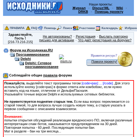
Наши проекты:
Журнал
·
Discuz!ML
·
Wiki
·
DRKB
·
Помощь проекту
ПРАВИЛА
FAQ
Помощь
Поиск
Участники
Календарь
Избран
Здравствуйте,
Не авторизованы?
Регистрация
Выслать повторно
Гость
!
письмо для активации
Что даёт регистрация на форуме?
[216.73.216.215]
Форум на Исходниках.RU
Программирование
Нравится ресурс?
Delphi
Помоги проекту!
Delphi: Сетевое
программирование
Соблюдайте общие
правила
форума
Пожалуйста
, выделяйте текст программы тегом
[сode=pas] ... [/сode]
. Для этого
используйте кнопку [code=pas] в форме ответа или комбобокс, если нужно
вставить код на языке, отличном от Дельфи/Паскаля.
Указывайте точные версии Delphi и используемых сетевых библиотек.
Не приветствуется поднятие старых тем.
Если ваш вопрос перекликается со
старой темой, то для вопроса лучше создать новую тему, а старую указать в
первом сообщении с описанием взаимосвязи.
Внимание:
попытки открытия обсуждений реализации вредоносного ПО, включая различные
интерпретации спам-ботов, наказывается предупреждением на 30 дней.
Повторная попытка - 60 дней. Последующие попытки бан.
Мат в разделе - бан на три месяца...