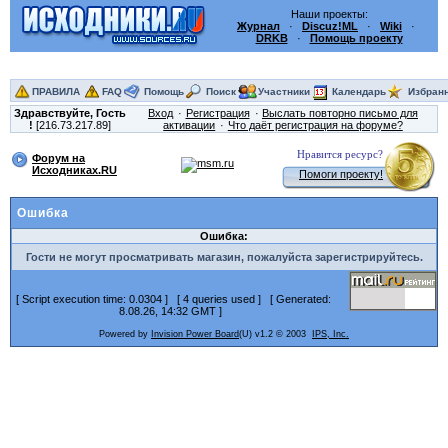
Наши проекты:
Журнал
·
Discuz!ML
·
Wiki
·
DRKB
·
Помощь проекту
ПРАВИЛА
FAQ
Помощь
Поиск
Участники
Календарь
Избран
Здравствуйте,
Гость
Вход
Регистрация
Выслать повторно письмо для
!
[216.73.217.89]
активации
Что даёт регистрация на форуме?
Нравится ресурс?
Форум на
Исходниках.RU
Помоги проекту!
Ошибка
Ошибка:
Гости не могут просматривать магазин, пожалуйста зарегистрируйтесь.
[ Script execution time: 0.0304 ] [ 4 queries used ] [ Generated:
8.08.26, 14:32 GMT ]
Powered by
Invision Power Board
(U) v1.2 © 2003
IPS, Inc.