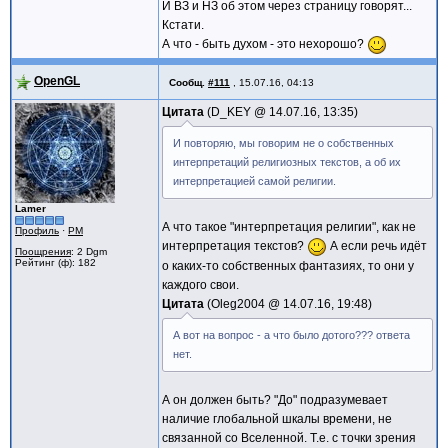
И ВЗ и НЗ об этом через страницу говорят...
Кстати.
А что - быть духом - это нехорошо?
OpenGL
Сообщ.
#111
,
15.07.16, 04:13
Цитата
D_KEY @
14.07.16, 13:35
И повторяю, мы говорим не о собственных
интерпретаций религиозных текстов, а об их
интерпретацией самой религии.
Lamer
А что такое "интерпретация религии", как не
Профиль
·
PM
интерпретация текстов?
А если речь идёт
Поощрения
: 2 Dgm
Рейтинг (ф): 182
о каких-то собственных фантазиях, то они у
каждого свои.
Цитата
Oleg2004 @
14.07.16, 19:48
А вот на вопрос - а что было дотого??? ответа
нет.
А он должен быть? "До" подразумевает
наличие глобальной шкалы времени, не
связанной со Вселенной. Т.е. с точки зрения