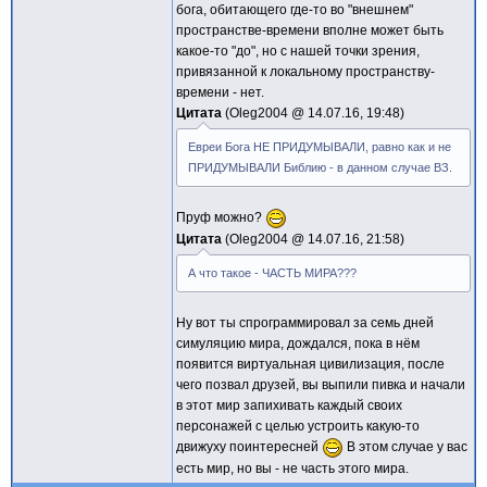
бога, обитающего где-то во "внешнем"
пространстве-времени вполне может быть
какое-то "до", но с нашей точки зрения,
привязанной к локальному пространству-
времени - нет.
Цитата
Oleg2004 @
14.07.16, 19:48
Евреи Бога НЕ ПРИДУМЫВАЛИ, равно как и не
ПРИДУМЫВАЛИ Библию - в данном случае ВЗ.
Пруф можно?
Цитата
Oleg2004 @
14.07.16, 21:58
А что такое - ЧАСТЬ МИРА???
Ну вот ты спрограммировал за семь дней
симуляцию мира, дождался, пока в нём
появится виртуальная цивилизация, после
чего позвал друзей, вы выпили пивка и начали
в этот мир запихивать каждый своих
персонажей с целью устроить какую-то
движуху поинтересней
В этом случае у вас
есть мир, но вы - не часть этого мира.