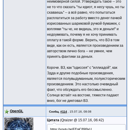
неимоверной силой. Утверждать такое -- это
не то что сказать "ты идиот, я несу чушь, но ты
схаваешь" -- а всё равно, что попытаться
расплатиться за работу вместо денег пачкой
изрисованных шариковой ручкой бумажек, с
воплями "ты чо, не видишь, это ж деньги!" и
недоумевать, почему я не хочу принимать
оплату в такой форме. Верить, что ВЗ в том
виде, как он есть, является произведением за
авторством лично бога -- не умнее, чем
принять фантики за деньги.
Короче. ВЗ, как "одиссея" с "иллиадой", как
Эдда и другие подобные произведения,
является полувыдуманным, полуисторическим
произведением. Это настолько очевидный
факт, что обсуждать его бессмысленно.
Солнце встаёт на востоке, тяжести падают
вниз, бог не диктовал ВЗ.
OpenGL
Сообщ.
#114
,
15.07.16, 08:08
Цитата
Qraizer @
15.07.16, 06:42
https://youtu.be/FEqjC89I9xU