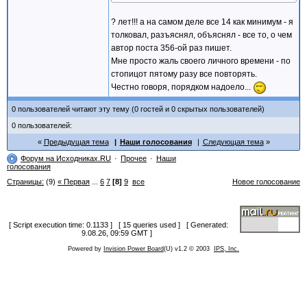
? лет!!! а на самом деле все 14 как минимум - я
толковал, разъяснял, объяснял - все то, о чем
автор поста 356-ой раз пишет.
Мне просто жаль своего личного времени - по
стопицот пятому разу все повторять.
Честно говоря, порядком надоело...
0 пользователей читают эту тему (0 гостей и 0 скрытых пользователей)
0 пользователей:
Предыдущая тема
Наши голосования
Следующая тема
Форум на Исходниках.RU
Прочее
Наши
голосования
Страницы:
(9)
« Первая
...
6
7
[8]
9
все
Новое голосование
[ Script execution time: 0.1133 ] [ 15 queries used ] [ Generated:
9.08.26, 09:59 GMT ]
Powered by
Invision Power Board
(U) v1.2 © 2003
IPS, Inc.