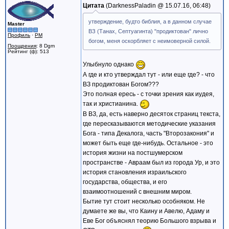
Цитата
DarknessPaladin @
15.07.16, 06:48
утверждение, будто библия, а в данном случае
Master
ВЗ (Танах, Септуагинта) "продиктован" лично
Профиль
·
PM
богом, меня оскорбляет с неимоверной силой.
Поощрения
: 8 Dgm
Рейтинг (ф): 513
Улыбнуло однако
А где и кто утверждал тут - или еще где? - что
ВЗ продиктован Богом???
Это полная ересь - с точки зрения как иудея,
так и христианина.
В ВЗ, да, есть наверно десяток страниц текста,
где пересказываются методические указания
Бога - типа Декалога, часть "Второзакония" и
может быть еще где-нибудь. Остальное - это
история жизни на постшумерском
пространстве - Авраам был из города Ур, и это
история становления израильского
государства, общества, и его
взаимоотношений с внешним миром.
Бытие тут стоит несколько особняком. Не
думаете же вы, что Каину и Авелю, Адаму и
Еве Бог объяснял теорию Большого взрыва и