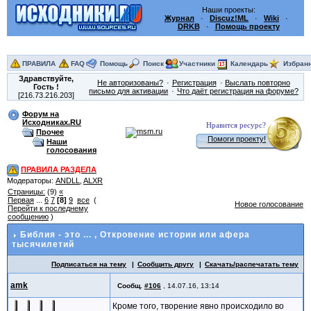
Наши проекты:
Журнал
·
Discuz!ML
·
Wiki
·
DRKB
·
Помощь проекту
ПРАВИЛА
FAQ
Помощь
Поиск
Участники
Календарь
Избран
Здравствуйте,
Не авторизованы?
Регистрация
Выслать повторно
Гость
!
письмо для активации
Что даёт регистрация на форуме?
[216.73.216.203]
Форум на
Исходниках.RU
Нравится ресурс?
Прочее
Помоги проекту!
Наши
голосования
ПРАВИЛА РАЗДЕЛА
Модераторы:
ANDLL
,
ALXR
Страницы:
(9)
«
Первая
...
6
7
[8]
9
все
(
Новое голосование
Перейти к последнему
сообщению
)
Библия - это ...
, Откровение истории или афера
тысячилетий
Подписаться на тему
Сообщить другу
Скачать/распечатать тему
amk
Сообщ.
#106
,
14.07.16, 13:14
Кроме того, творение явно происходило во