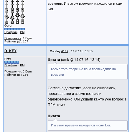
времени. И в этом времени находился и сам
Бог.
Guru
Профиль
·
PM
Поощрения
: 4 Dgm
Рейтинг (ф): 157
D_KEY
Сообщ.
#107
,
14.07.16, 13:35
Profi
Цитата
amk @
14.07.16, 13:14
Профиль
·
PM
Кроме того, творение явно происходило во
Поощрения
: 5 Dgm
времени
Рейтинг (ф): 156
Согласно догматике, если не ошибаюсь,
пространство и время возникли
одновременно. Обсуждали как-то уже вопрос в
ПГМ-теме.
Цитата
И в этом времени находился и сам Бог.