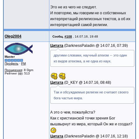
Это не из чего не следует.
И повторяю, мы говорим не о собственных
интерпретаций религиозных текстов, а об их
интерпретацией самой религии.
Oleg2004
Сообщ.
#108
,
14.07.16, 19:48
Цитата
DarknessPaladin @
14.07.16, 07:39
другими словами, научный атеизм -- это один
Master
из видов атеизма, а не одна из наук.
Профиль
·
PM
Поощрения
: 8 Dgm
Рейтинг (ф): 513
Цитата
D_KEY @
14.07.16, 08:48
Так и обсуждаемые религии не считают своего
бога частью мира.
А это о чем, пожалуйста?
Как с христианской точки зрения Бог
вышвырнут из мира, который Он же и создал?
Цитата
DarknessPaladin @
14.07.16, 12:18