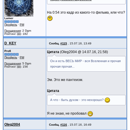
На 0:54 это кадр из какого-то фильма, или что?
Lamer
Профиль
·
PM
Поощрения
: 2 Dgm
Рейтинг (ф): 182
D_KEY
Сообщ.
#115
,
15.07.16, 13:49
Profi
Цитата
Oleg2004 @
14.07.16, 21:58
Профиль
·
PM
Он и есть ВЕСЬ МИР - вся Вселенная и прочая
Поощрения
: 5 Dgm
прочая прочая...
Рейтинг (ф): 156
Эм. Это же пантеизм.
Цитата
А что - быть духом - это нехорошо?
Я не знаю, не пробовал
Oleg2004
Сообщ.
#116
,
15.07.16, 16:49