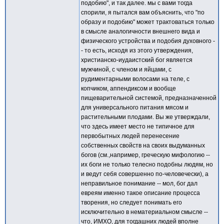
подобию", и так далее. мы с вами тогда
спорили, я пытался вам объяснить, что "по
образу и подобию" может трактоваться только
в смысле аналогичности внешнего вида и
физического устройства и подобия духовного -
- то есть, исходя из этого утверждения,
христианско-иудаистский бог является
мужчиной, с членом и яйцами, с
рудиментарными волосами на теле, с
копчиком, аппендиксом и вообще
пищеварительной системой, предназначенной
для универсального питания мясом и
растительными плодами. Вы же утверждали,
что здесь имеет место не типичное для
первобытных людей перенесение
собственных свойств на своих выдуманных
богов (см.,например, греческую мифологию --
их боги не только телесно подобны людям, но
и ведут себя совершенно по-человечески), а
неправильное понимание -- мол, бог дал
евреям именно такое описание процесса
творения, но следует понимать его
исключительно в нематериальном смысле --
что, ИМХО, для тогдашних людей вполне