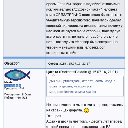
ересь. Если бы "образ и подобие" относились
исключительно к "духовной части" человека,
книга ОБЯЗАТЕЛЬНО описывала бы сколько-то
убедительную версию того, почему он сделал
внешний вид человека именно таким. почему у
нас ноги не гнутся в обе стороны, почему рук
всего две, и т.п. но ничего подобного в книге
нет -- потому что её автор был совершенно
уверен -- внешний вид человека бог
скопировал с себя.
Oleg2004
Сообщ.
#118
,
15.07.16, 22:17
Цитата
DarknessPaladin @
15.07.16, 21:01
дык вы и утверждали, лет пять-семь назад. а
Master
может и десять, не поручусь.
Профиль
·
PM
мол, всю библию людям дал бог
Поощрения
: 8 Dgm
Рейтинг (ф): 513
Не припомню что мы с вами ваще встречались
на страницах форума.
Это - раз.
А два - и десять лет тому, и десять лет вперед
я такой ереси не провозглашал, что ВЗ