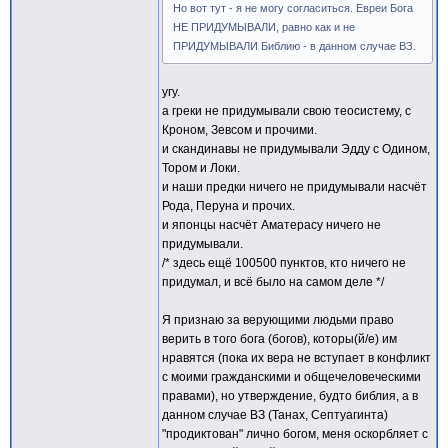
Но вот тут - я не могу согласиться. Евреи Бога
НЕ ПРИДУМЫВАЛИ, равно как и не
ПРИДУМЫВАЛИ Библию - в данном случае ВЗ.
угу.
а греки не придумывали свою теосистему, с
Кроном, Зевсом и прочими.
и скандинавы не придумывали Эдду с Одином,
Тором и Локи.
и наши предки ничего не придумывали насчёт
Рода, Перуна и прочих.
и японцы насчёт Аматерасу ничего не
придумывали.
/* здесь ещё 100500 пунктов, кто ничего не
придумал, и всё было на самом деле */
Я признаю за верующими людьми право
верить в того бога (богов), которы(й/е) им
нравятся (пока их вера не вступает в конфликт
с моими гражданскими и общечеловеческими
правами), но утверждение, будто библия, а в
данном случае ВЗ (Танах, Септуагинта)
"продиктован" лично богом, меня оскорбляет с