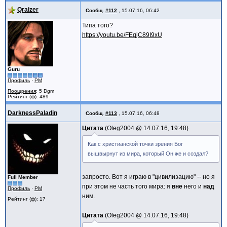
Qraizer
Сообщ.
#112
,
15.07.16, 06:42
Типа того?
https://youtu.be/FEqjC89I9xU
Guru
Профиль
·
PM
Поощрения
: 5 Dgm
Рейтинг (ф): 489
DarknessPaladin
Сообщ.
#113
,
15.07.16, 06:48
Цитата
Oleg2004 @
14.07.16, 19:48
Как с христианской точки зрения Бог
вышвырнут из мира, который Он же и создал?
запросто. Вот я играю в "цивилизацию" -- но я
Full Member
при этом не часть того мира: я
вне
него и
над
Профиль
·
PM
ним.
Рейтинг (ф): 17
Цитата
Oleg2004 @
14.07.16, 19:48