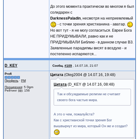
До этого момента практически во многом я был
солидарен с
DarknessPaladin
, несмотря на неприемлемый
- с точки зрения христианина - аватар.
Но вот тут - я не могу согласиться. Евреи Бога
НЕ ПРИДУМЫВАЛИ, равно как и не
ПРИДУМЫВАЛИ Библию - в данном случае ВЗ.
Заявленные парадигмы висят в воздухе - и
постепенно испаряются...
D_KEY
Сообщ.
#109
,
14.07.16, 21:07
Profi
Цитата
Oleg2004 @
14.07.16, 19:48
Профиль
·
PM
Цитата
D_KEY @
14.07.16, 08:48
Поощрения
: 5 Dgm
Рейтинг (ф): 156
Так и обсуждаемые религии не считают
своего бога частью мира.
А это о чем, пожалуйста?
Как с христианской точки зрения Бог
вышвырнут из мира, который Он же и создал?