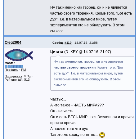
Ну так именно как творец, он и не является
частью своего творения. Кроме того, "Бог есть
дух". Т.е. в материальном мире, путем
экспериментов его не обнаружить. В этом
смысле.
Oleg2004
Сообщ.
#110
,
14.07.16, 21:58
Цитата
D_KEY @
14.07.16, 21:07
Ну так именно как творец, он и не является
Master
частью своего творения
. Кроме того, "Бог
Профиль
·
PM
есть дух". Т.е. в материальном мире, путем
Поощрения
: 8 Dgm
экспериментов его не обнаружить. В этом
Рейтинг (ф): 513
смысле.
Частью...
А что такое - ЧАСТЬ МИРА???
Он - не часть...
Он и есть ВЕСЬ МИР - вся Вселенная и прочая
прочая прочая...
А насчет того что дух...
Так это же ежику понятно...