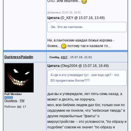
ОТО...или хештеги...
Добавлено
15.07.16, 16:51
Цитата
D_KEY @
15.07.16, 13:49
Эм. Это же пантеизм.
Не, в пантеизме каждая божья коровка -
божек...
потому так и назвали то...
DarknessPaladin
Сообщ.
#117
,
15.07.16, 21:01
Цитата
Oleg2004 @
15.07.16, 16:49
А где и кто утверждал тут - или еще где? - что
ВЗ продиктован Богом???
дык вы и утверждали, лет пять-семь назад. а
Full Member
может и десять, не поручусь.
Профиль
·
PM
мол, всю библию людям дал бог, только они по
Рейтинг (ф): 17
скудоумию не поняли, что "небесная твердь" и
другие первобытные "факты" о
мироустройстве -- это условности, "по образу и
подобию" совсем не значит "по образу и