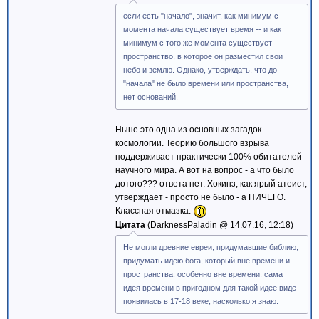
если есть "начало", значит, как минимум с
момента начала существует время -- и как
минимум с того же момента существует
пространство, в которое он разместил свои
небо и землю. Однако, утверждать, что до
"начала" не было времени или пространства,
нет оснований.
Ныне это одна из основных загадок
космологии. Теорию большого взрыва
поддерживает практически 100% обитателей
научного мира. А вот на вопрос - а что было
дотого??? ответа нет. Хокинз, как ярый атеист,
утверждает - просто не было - а НИЧЕГО.
Классная отмазка.
Цитата
DarknessPaladin @
14.07.16, 12:18
Не могли древние евреи, придумавшие библию,
придумать идею бога, который вне времени и
пространства. особенно вне времени. сама
идея времени в пригодном для такой идее виде
появилась в 17-18 веке, насколько я знаю.