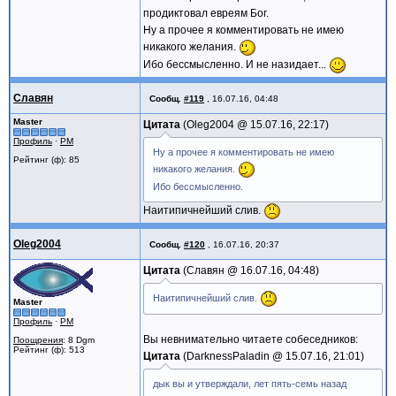
продиктовал евреям Бог.
Ну а прочее я комментировать не имею
никакого желания.
Ибо бессмысленно. И не назидает...
Славян
Сообщ.
#119
,
16.07.16, 04:48
Master
Цитата
Oleg2004 @
15.07.16, 22:17
Профиль
·
PM
Ну а прочее я комментировать не имею
Рейтинг (ф): 85
никакого желания.
Ибо бессмысленно.
Наитипичнейший слив.
Oleg2004
Сообщ.
#120
,
16.07.16, 20:37
Цитата
Славян @
16.07.16, 04:48
Наитипичнейший слив.
Master
Профиль
·
PM
Вы невнимательно читаете собеседников:
Поощрения
: 8 Dgm
Рейтинг (ф): 513
Цитата
DarknessPaladin @
15.07.16, 21:01
дык вы и утверждали, лет пять-семь назад