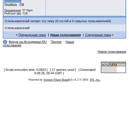
Профиль
·
PM
Поощрения
: 37 Dgm
Рейтинг (ф): 728
0 пользователей читают эту тему (0 гостей и 0 скрытых пользователей)
0 пользователей:
Предыдущая тема
Наши голосования
Следующая тема
Форум на Исходниках.RU
Прочее
Наши
голосования
Новое голосование
[ Script execution time: 0.0923 ] [ 17 queries used ] [ Generated:
9.08.26, 05:44 GMT ]
Powered by
Invision Power Board
(U) v1.2 © 2003
IPS, Inc.