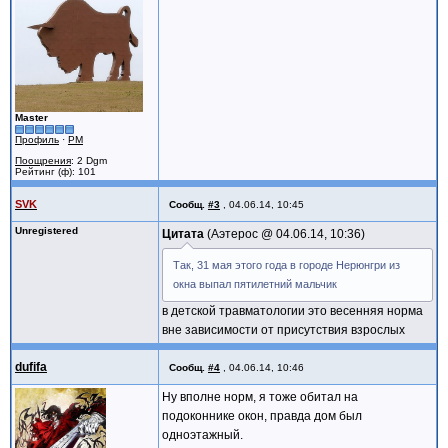
Master
Профиль
·
PM
Поощрения
: 2 Dgm
Рейтинг (ф): 101
SVK
Сообщ.
#3
,
04.06.14, 10:45
Unregistered
Цитата
Аэтерос @
04.06.14, 10:36
Так, 31 мая этого года в городе Нерюнгри из
окна выпал пятилетний мальчик
в детской травматологии это весенняя норма
вне зависимости от присутствия взрослых
dufifa
Сообщ.
#4
,
04.06.14, 10:46
Ну вполне норм, я тоже обитал на
подоконнике окон, правда дом был
одноэтажный.