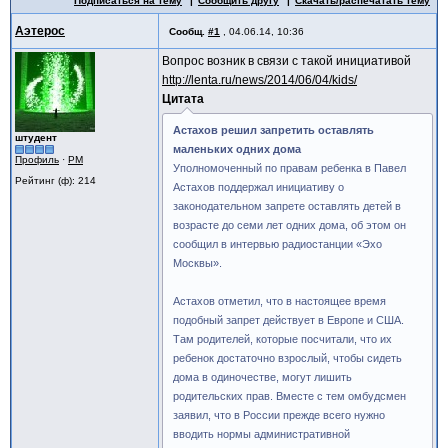
Подписаться на тему
Сообщить другу
Скачать/распечатать тему
Аэтерос
Сообщ.
#1
,
04.06.14, 10:36
Вопрос возник в связи с такой инициативой
http://lenta.ru/news/2014/06/04/kids/
Цитата
Астахов решил запретить оставлять
штудент
маленьких одних дома
Профиль
·
PM
Уполномоченный по правам ребенка в Павел
Рейтинг (ф): 214
Астахов поддержал инициативу о
законодательном запрете оставлять детей в
возрасте до семи лет одних дома, об этом он
сообщил в интервью радиостанции «Эхо
Москвы».
Астахов отметил, что в настоящее время
подобный запрет действует в Европе и США.
Там родителей, которые посчитали, что их
ребенок достаточно взрослый, чтобы сидеть
дома в одиночестве, могут лишить
родительских прав. Вместе с тем омбудсмен
заявил, что в России прежде всего нужно
вводить нормы административной