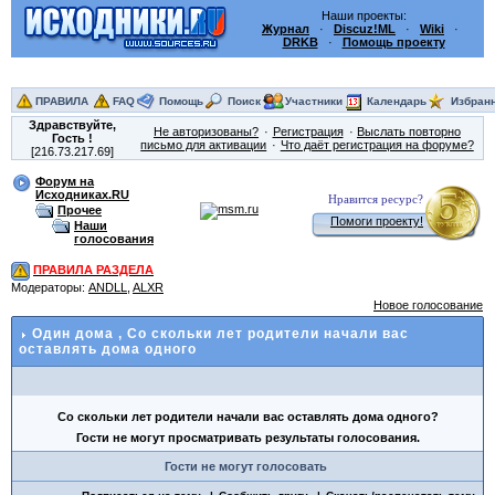
Наши проекты:
Журнал
·
Discuz!ML
·
Wiki
·
DRKB
·
Помощь проекту
ПРАВИЛА
FAQ
Помощь
Поиск
Участники
Календарь
Избран
Здравствуйте,
Не авторизованы?
Регистрация
Выслать повторно
Гость
!
письмо для активации
Что даёт регистрация на форуме?
[216.73.217.69]
Форум на
Исходниках.RU
Нравится ресурс?
Прочее
Помоги проекту!
Наши
голосования
ПРАВИЛА РАЗДЕЛА
Модераторы:
ANDLL
,
ALXR
Новое голосование
Один дома
, Со скольки лет родители начали вас
оставлять дома одного
Со скольки лет родители начали вас оставлять дома одного?
Гости не могут просматривать результаты голосования.
Гости не могут голосовать