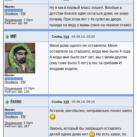
Master
Ну я как в первый класс пошел. Вообще в
детстве боялся один остаться дома, не знаю
Профиль
·
PM
почему. При этом лет с 4х гулял во дворе,
Поощрения
: 1 Dgm
Рейтинг (ф): 89
правда на виду у мамы (окно на первом этаже).
MIF
Сообщ.
#14
,
04.06.14, 23:20
Меня дома одного не оставляли. Меня
оставляли за старшего, когда мне было 4 года.
А когда мне было пят' лет, мы с моим другом
(ему тоже было 5 лет) в лес за грибами И
ягодами ходили.
Master
Профиль
·
PM
Поощрения
: 12 Dgm
Рейтинг (ф): 136
Fester
Сообщ.
#15
,
05.06.14, 08:10
Master
Астахов, как обычно, неправильно понял закон
Профиль
·
PM
Поощрения
: 3 Dgm
Рейтинг (ф): 387
Закона, который бы запрещал оставлять
детей одних дома нет
Но есть закон, по