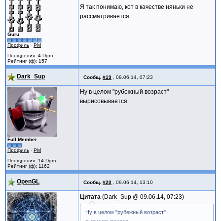
Я так понимаю, кот в качестве няньки не
рассматривается.
Guru
Профиль
·
PM
Поощрения
: 4 Dgm
Рейтинг (ф): 157
Dark_Sup
Сообщ.
#19
,
09.06.14, 07:23
Ну в целом "рубежный возраст"
вырисовывается.
Full Member
Профиль
·
PM
Поощрения
: 14 Dgm
Рейтинг (ф): 1162
OpenGL
Сообщ.
#20
,
09.06.14, 13:10
Цитата
Dark_Sup @
09.06.14, 07:23
Ну в целом "рубежный возраст"