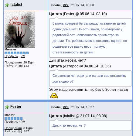
fatalist
Сообщ.
#22
,
21.07.14, 08:08
Цитата
Fester @
05.06.14, 08:10
Закона, который бы запрещал оставлять детей
одних дома нет Но есть закон, по которому у
родителей есть обязанность присмотра за
детьми. Т.е. ребенка можно оставить одного, но
родители все равно несут полную
Monster
ответственность за детей.
Профиль
·
PM
Дык итак несем, нет?
Поощрения
: 20 Dgm
Рейтинг (ф): 132
Цитата
Аэтерос @
04.06.14, 10:36
Со скольки лет родители начали вас оставлять
дома одного?
Этож надо вспомнить, что было 30 лет назад
Fester
Сообщ.
#23
,
21.07.14, 10:57
Master
Цитата
fatalist @
21.07.14, 08:08
Профиль
·
PM
Дык итак несем, нет?
Поощрения
: 3 Dgm
Рейтинг (ф): 387