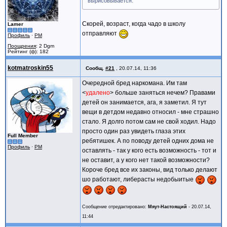
вырисовывается.
Скорей, возраст, когда чадо в школу
Lamer
отправляют
Профиль
·
PM
Поощрения
: 2 Dgm
Рейтинг (ф): 182
kotmatroskin55
Сообщ.
#21
,
20.07.14, 11:36
Очередной бред наркомана. Им там
<
удалено
> больше заняться нечем? Правами
детей он занимается, ага, я заметил. Я тут
вещи в детдом недавно относил - мне страшно
стало. Я долго потом сам не свой ходил. Надо
просто один раз увидеть глаза этих
Full Member
ребятишек. А по поводу детей одних дома не
Профиль
·
PM
оставлять - так у кого есть возможность - тот и
не оставит, а у кого нет такой возможности?
Короче бред все их законы, вид только делают
шо работают, либерасты недобыитые
Сообщение отредактировано:
Мяут-Настоящий
-
20.07.14,
11:44