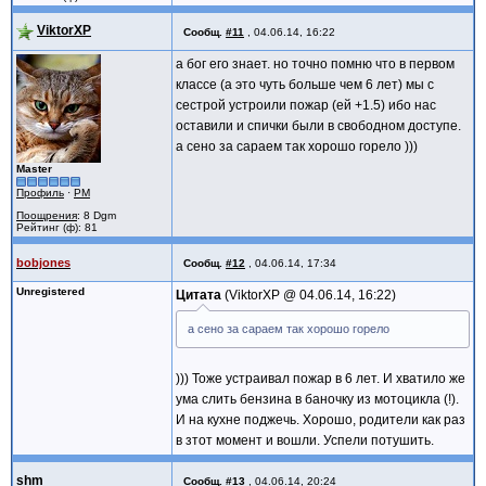
ViktorXP
Сообщ.
#11
,
04.06.14, 16:22
а бог его знает. но точно помню что в первом
классе (а это чуть больше чем 6 лет) мы с
сестрой устроили пожар (ей +1.5) ибо нас
оставили и спички были в свободном доступе.
а сено за сараем так хорошо горело )))
Master
Профиль
·
PM
Поощрения
: 8 Dgm
Рейтинг (ф): 81
bobjones
Сообщ.
#12
,
04.06.14, 17:34
Unregistered
Цитата
ViktorXP @
04.06.14, 16:22
а сено за сараем так хорошо горело
))) Тоже устраивал пожар в 6 лет. И хватило же
ума слить бензина в баночку из мотоцикла (!).
И на кухне поджечь. Хорошо, родители как раз
в зтот момент и вошли. Успели потушить.
shm
Сообщ.
#13
,
04.06.14, 20:24