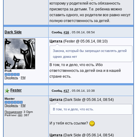
которому у родителей есть обязанность
присмотра за детьми. Т.е. ребенка можно
оставить одного, но родители все равно несут
полную ответственность за детей.
Dark Side
Сообщ.
#16
,
05.06.14, 08:54
Цитата
Fester @
05.06.14, 08:10
Закона, который бы запрещал оставлять детей
одних дома нет
В том, то и дело, что есть. Ибо
ответственность за детей она и в нашей
Profi
стране есть.
Профиль
·
PM
Fester
Сообщ.
#17
,
05.06.14, 10:38
Master
Цитата
Dark Side @
05.06.14, 08:54
Профиль
·
PM
В том, то и дело, что есть.
Поощрения
: 3 Dgm
Рейтинг (ф): 387
И у тебя есть ссылки?
Цитата
Dark Side @
05.06.14, 08:54