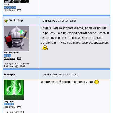
Profi
Профиль
·
PM
Dark_Sup
Сообщ.
#9
,
04.06.14, 12:36
Когда я был во втором классе, то мама пошла
на работу... а я приходил домой после школы и
читал книжки. Так что в семь лет не только
оставляли - я уже сам в этот дом возвращался.
Full Member
Профиль
·
PM
Поощрения
: 14 Dgm
Рейтинг (ф): 1162
Аэтерос
Сообщ.
#10
,
04.06.14, 12:40
Я с годовалой сестрой сидел с 7 лет
штудент
Профиль
·
PM
Рейтинг (ф): 214