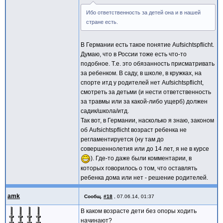
Ибо ответственность за детей она и в нашей
стране есть.
В Германии есть такое понятие Aufsichtspflicht.
Думаю, что в России тоже есть что-то
подобное. Т.е. это обязанность присматривать
за ребенком. В саду, в школе, в кружках, на
спорте итд у родителей нет Aufsichtspflicht,
смотреть за детьми (и нести ответственность
за травмы или за какой-либо ущерб) должен
садик/школа/итд.
Так вот, в Германии, насколько я знаю, законом
об Aufsichtspflicht возраст ребенка не
регламентируется (ну там до
совершеннолетия или до 14 лет, я не в курсе
). Где-то даже были комментарии, в
которых говорилось о том, что оставлять
ребенка дома или нет - решение родителей.
amk
Сообщ.
#18
,
07.06.14, 01:37
В каком возрасте дети без опоры ходить
начинают?