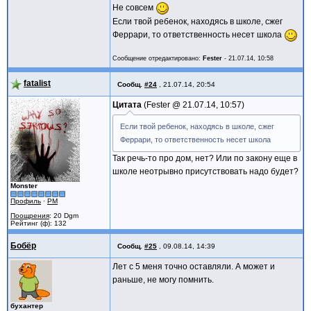
Не совсем
Если твой ребенок, находясь в школе, сжег
Феррари, то ответственность несет школа
Сообщение отредактировано:
Fester
-
21.07.14, 10:58
fatalist
Сообщ.
#24
,
21.07.14, 20:54
Цитата
Fester @
21.07.14, 10:57
Если твой ребенок, находясь в школе, сжег
Феррари, то ответственность несет школа
Так речь-то про дом, нет? Или по закону еще в
школе неотрывно присутствовать надо будет?
Monster
Профиль
·
PM
Поощрения
: 20 Dgm
Рейтинг (ф): 132
Бобёр
Сообщ.
#25
,
09.08.14, 14:39
Лет с 5 меня точно оставляли. А может и
раньше, не могу помнить.
бухантер