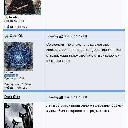
Newbie
Профиль
·
PM
Рейтинг (ф): 590
OpenGL
Сообщ.
#7
,
04.06.14, 12:08
Со скольки - не знаю, но года в четыре
спокойно оставляли. Даже дверь один раз им
открыл, когда замок заклинило, и снаружи он
не открывался.
Lamer
Профиль
·
PM
Поощрения
: 2 Dgm
Рейтинг (ф): 182
Dark Side
Сообщ.
#8
,
04.06.14, 12:30
Лет в 12 отправляли одного в деревню (130км),
а дома была старшая сестра, так что хз.