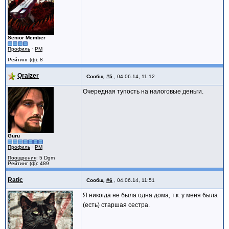
Senior Member
Профиль
·
PM
Рейтинг (ф): 8
Qraizer
Сообщ.
#5
,
04.06.14, 11:12
Очередная тупость на налоговые деньги.
Guru
Профиль
·
PM
Поощрения
: 5 Dgm
Рейтинг (ф): 489
Ratic
Сообщ.
#6
,
04.06.14, 11:51
Я никогда не была одна дома, т.к. у меня была
(есть) старшая сестра.