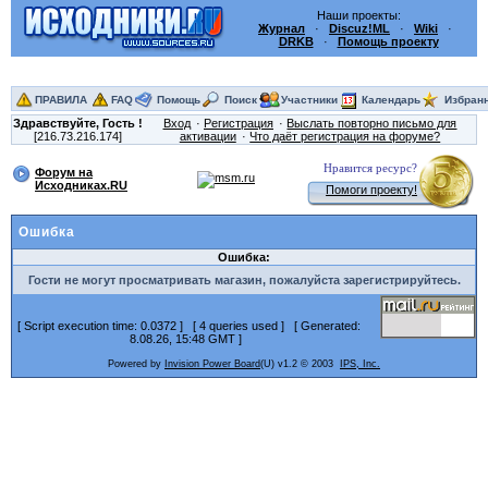
Наши проекты:
Журнал
·
Discuz!ML
·
Wiki
·
DRKB
·
Помощь проекту
ПРАВИЛА
FAQ
Помощь
Поиск
Участники
Календарь
Избран
Здравствуйте,
Гость
!
Вход
Регистрация
Выслать повторно письмо для
[216.73.216.174]
активации
Что даёт регистрация на форуме?
Нравится ресурс?
Форум на
Исходниках.RU
Помоги проекту!
Ошибка
Ошибка:
Гости не могут просматривать магазин, пожалуйста зарегистрируйтесь.
[ Script execution time: 0.0372 ] [ 4 queries used ] [ Generated:
8.08.26, 15:48 GMT ]
Powered by
Invision Power Board
(U) v1.2 © 2003
IPS, Inc.