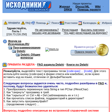
Наши проекты:
Журнал
·
Discuz!ML
·
Wiki
·
DRKB
·
Помощь проекту
ПРАВИЛА
FAQ
Помощь
Поиск
Участники
Календарь
Избран
Здравствуйте,
Не авторизованы?
Регистрация
Выслать повторно
Гость
!
письмо для активации
Что даёт регистрация на форуме?
[216.73.216.250]
Форум на
Исходниках.RU
Нравится ресурс?
Программирование
Delphi
Помоги проекту!
Delphi: Общие
вопросы
ПРАВИЛА РАЗДЕЛА
·
FAQ раздела Delphi
·
Книги по Delphi
Пожалуйста
, выделяйте текст программы тегом
[сode=pas] ... [/сode]
. Для этого
используйте кнопку [code=pas] в форме ответа или комбобокс, если нужно
вставить код на языке, отличном от Дельфи/Паскаля.
Следующие вопросы задаются очень часто, подробно разобраны в
FAQ
и,
поэтому, будут безжалостно удаляться:
1. Преобразовать переменную типа String в тип PChar (PAnsiChar)
2. Как "свернуть" программу в трей.
3. Как "скрыться" от Ctrl + Alt + Del (заблокировать их и т.п.)
4. Как прочитать список файлов, поддиректорий в директории?
5. Как запустить программу/файл?
... (продолжение следует) ...
Вопросы, подробно описанные во встроенной справочной системе