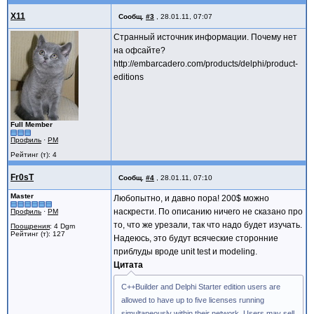
X11
Сообщ.
#3
,
28.01.11, 07:07
Странный источник информации. Почему нет
на офсайте?
http://embarcadero.com/products/delphi/product-
editions
Full Member
Профиль
·
PM
Рейтинг (т): 4
Fr0sT
Сообщ.
#4
,
28.01.11, 07:10
Master
Любопытно, и давно пора! 200$ можно
наскрести. По описанию ничего не сказано про
Профиль
·
PM
то, что же урезали, так что надо будет изучать.
Поощрения
: 4 Dgm
Рейтинг (т): 127
Надеюсь, это будут всяческие сторонние
приблуды вроде unit test и modeling.
Цитата
C++Builder and Delphi Starter edition users are
allowed to have up to five licenses running
simultaneously within their network. Users may sell