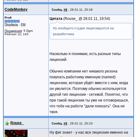
CodeMonkey
Сообщ.
#8
,
28.01.11, 20:18
Profi
Цитата
Rouse_ @
28.01.11, 19:54
Профиль
·
PM
Ну вообщето студия лицензируется на
Поощрения
: 5 Dgm
разработчика
Рейтинг (т): 143
Насколько я понимаю, есть разные типы
лицензий.
Обычно компании нет никакого резона
покупать работнику именную (named)
лицензию, которая уйдёт вместе с ним, когда
он уволится. Поэтому обычно используется
другой тип лицензии - сетевой. Понятно, что
при такой лицензии ты уже не отговоришься,
что тебе на работе "дали поюзать". Она не
твоя.
Rouse_
Сообщ.
#9
,
28.01.11, 20:23
Ну фиг знает - у нас все лицензии именно на