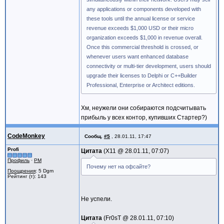
any applications or components developed with
these tools until the annual license or service
revenue exceeds $1,000 USD or their micro
organization exceeds $1,000 in revenue overall.
Once this commercial threshold is crossed, or
whenever users want enhanced database
connectivity or multi-tier development, users should
upgrade their licenses to Delphi or C++Builder
Professional, Enterprise or Architect editions.
Хм, неужели они собираются подсчитывать
прибыль у всех контор, купивших Стартер?)
CodeMonkey
Сообщ.
#5
,
28.01.11, 17:47
Profi
Цитата
X11 @
28.01.11, 07:07
Профиль
·
PM
Почему нет на офсайте?
Поощрения
: 5 Dgm
Рейтинг (т): 143
Не успели.
Цитата
Fr0sT @
28.01.11, 07:10