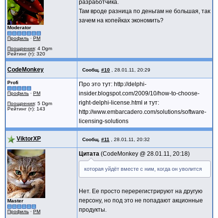
разработчика.
Там вроде разница по деньгам не большая, так
зачем на копейках экономить?
Moderator
Профиль
·
PM
Поощрения
: 4 Dgm
Рейтинг (т): 320
CodeMonkey
Сообщ.
#10
,
28.01.11, 20:29
Profi
Про это тут: http://delphi-
insider.blogspot.com/2009/10/how-to-choose-
Профиль
·
PM
right-delphi-license.html и тут:
Поощрения
: 5 Dgm
Рейтинг (т): 143
http://www.embarcadero.com/solutions/software-
licensing-solutions
ViktorXP
Сообщ.
#11
,
28.01.11, 20:32
Цитата
CodeMonkey @
28.01.11, 20:18
которая уйдёт вместе с ним, когда он уволится
Нет. Ее просто перерегистрируют на другую
персону, но под это не попадают акционные
Master
продукты.
Профиль
·
PM