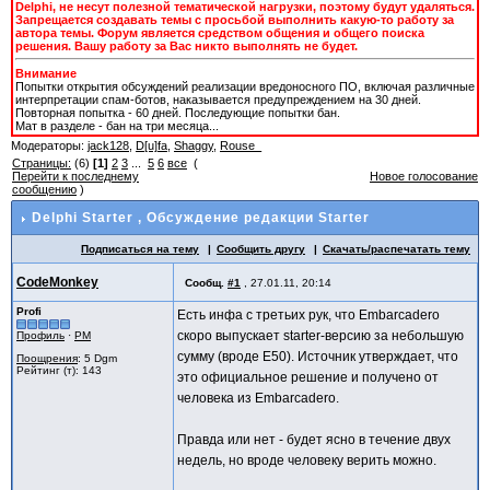
Delphi, не несут полезной тематической нагрузки, поэтому будут удаляться.
Запрещается создавать темы с просьбой выполнить какую-то работу за
автора темы. Форум является средством общения и общего поиска
решения. Вашу работу за Вас никто выполнять не будет.
Внимание
Попытки открытия обсуждений реализации вредоносного ПО, включая различные
интерпретации спам-ботов, наказывается предупреждением на 30 дней.
Повторная попытка - 60 дней. Последующие попытки бан.
Мат в разделе - бан на три месяца...
Модераторы:
jack128
,
D[u]fa
,
Shaggy
,
Rouse_
Страницы:
(6)
[1]
2
3
...
5
6
все
(
Перейти к последнему
Новое голосование
сообщению
)
Delphi Starter
, Обсуждение редакции Starter
Подписаться на тему
Сообщить другу
Скачать/распечатать тему
CodeMonkey
Сообщ.
#1
,
27.01.11, 20:14
Profi
Есть инфа с третьих рук, что Embarcadero
скоро выпускает starter-версию за небольшую
Профиль
·
PM
сумму (вроде E50). Источник утверждает, что
Поощрения
: 5 Dgm
Рейтинг (т): 143
это официальное решение и получено от
человека из Embarcadero.
Правда или нет - будет ясно в течение двух
недель, но вроде человеку верить можно.