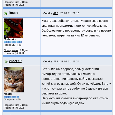
Поощрения
: 8 Dgm
Рейтинг (т): 292
Rouse_
Сообщ.
#12
,
28.01.11, 21:10
Кстати да, действительно, у нас в свое время
уволился программист, его копию абсолютно
безболезненно перерегистрировали на нового
человека, закрепив за ним ID лицензии.
Moderator
Профиль
·
PM
Поощрения
: 4 Dgm
Рейтинг (т): 320
ViktorXP
Сообщ.
#13
,
28.01.11, 21:24
Вот было бы здорово, если у компании
ембаркадеро появилась бы мысль о
предоставлении нашему сайту несколько
копий для розыгрышей. От их не убудет. Зато у
нас от конкурсантов отбоя не будет, и им доп
реклама за одно.
Master
Не у кого знакомых в ембаркадеро нет что бы
Профиль
·
PM
им шепнуть подобную идею?
Поощрения
: 8 Dgm
Рейтинг (т): 292