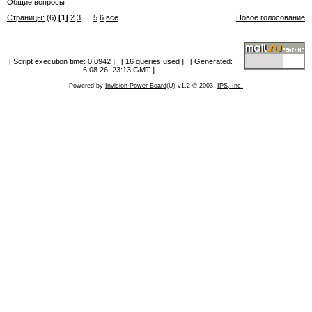
Общие вопросы
Страницы:
(6)
[1]
2
3
...
5
6
все
Новое голосование
[ Script execution time: 0.0942 ] [ 16 queries used ] [ Generated:
6.08.26, 23:13 GMT ]
Powered by
Invision Power Board
(U) v1.2 © 2003
IPS, Inc.