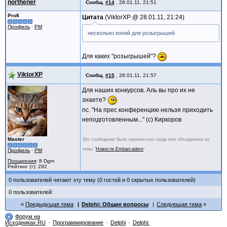
northener
Сообщ.
#14
,
28.01.11, 21:51
Profi
Цитата
ViktorXP @
28.01.11, 21:24
Профиль
·
PM
несколько копий для розыгрышей
Для каких "розыгрышей"?
ViktorXP
Сообщ.
#15
,
28.01.11, 21:57
Для наших конкурсов. Аль вы про их не
знаете?
пс. "На прес конференцию нельзя приходить
неподготовленным..." (с) Киркоров
Master
Это сообщение было перенесено сюда или объединено из
темы "
Новости Embarcadero
"
Профиль
·
PM
Поощрения
: 8 Dgm
Рейтинг (т): 292
0 пользователей читают эту тему (0 гостей и 0 скрытых пользователей)
0 пользователей:
Предыдущая тема
Delphi: Общие вопросы
Следующая тема
Форум на
Исходниках.RU
Программирование
Delphi
Delphi: