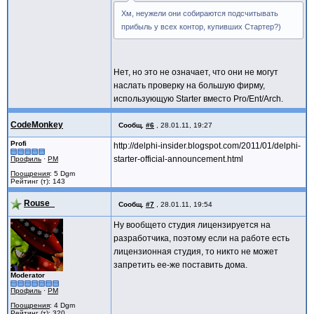
Хм, неужели они собираются подсчитывать
прибыль у всех контор, купивших Стартер?)
Нет, но это не означает, что они не могут
наслать проверку на большую фирму,
использующую Starter вместо Pro/Ent/Arch.
CodeMonkey
Сообщ.
#6
,
28.01.11, 19:27
Profi
http://delphi-insider.blogspot.com/2011/01/delphi-
starter-official-announcement.html
Профиль
·
PM
Поощрения
: 5 Dgm
Рейтинг (т): 143
Rouse_
Сообщ.
#7
,
28.01.11, 19:54
Ну вообщето студия лицензируется на
разработчика, поэтому если на работе есть
лицензионная студия, то никто не может
запретить ее-же поставить дома.
Moderator
Профиль
·
PM
Поощрения
: 4 Dgm
Рейтинг (т): 320