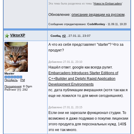
Эта тема была разделена из темы "
Новости Embarcadero
"
Обновление:
описание редакции на русском
.
Сообщение отредактировано:
CodeMonkey
-
11.09.11, 19:20
ViktorXP
Сообщ.
#2
,
27.01.11, 23:07
А что из себя представляет "starter"? Что за
продукт?
Добавлено
27.01.11, 23:10
Нашёл ответ. google как всегда рулит.
Embarcadero Introduces Starter Editions of
Master
C++Builder and Delphi Rapid Application
Профиль
·
PM
Development Environments
Поощрения
: 8 Dgm
Рейтинг (т): 292
пс. дата публикации вчерашняя (хотя так как я
еще не ложился то для меня сегодняшняя).
Добавлено
27.01.11, 23:15
Если они не зарезали функционал студии. То
возможно я даже подумаю о покупке лицензии
этого продукта для персональных нужд. 140$
это не так много.