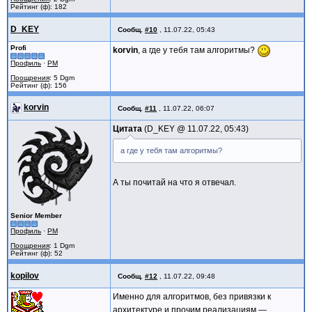
Рейтинг (ф): 182
D_KEY
Сообщ.
#10
,
11.07.22, 05:43
Profi
korvin
, а где у тебя там алгоритмы?
Профиль
·
PM
Поощрения
: 5 Dgm
Рейтинг (ф): 156
korvin
Сообщ.
#11
,
11.07.22, 06:07
Цитата
D_KEY @
11.07.22, 05:43
а где у тебя там алгоритмы?
А ты почитай на что я отвечал.
Senior Member
Профиль
·
PM
Поощрения
: 1 Dgm
Рейтинг (ф): 52
kopilov
Сообщ.
#12
,
11.07.22, 09:48
Именно для алгоритмов, без привязки к
архитектуре и прочим реализациям —