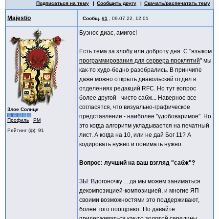
Подписаться на тему
Сообщить другу
Скачать/распечатать тему
Majestio
Сообщ.
#1
,
09.07.22, 12:01
Буэнос диас, амигос!
Есть тема за злобу или доброту дня. С "
языком
программирования для сервера проклятий
" мы
как-то худо-бедно разобрались. В принчипе
даже можно открыть диавольский отдел в
отделениях редакций RFC. Но тут вопрос
более другой - чисто сабж... Наверное все
согласятся, что визуально-графическое
Злое Солнце
представление - наиболее "удобоваримое". Но
Профиль
·
PM
это когда алгоритм укладывается на печатный
Рейтинг (ф): 91
лист. А когда на 10, или не дай Бог 11? А
кодировать нужно и понимать нужно.
Вопрос: лучший на ваш взгляд "сабж"?
ЗЫ: Вдогоночку ... да мы можем заниматься
декомпозицией-композицией, и многие ЯП
своими возможностями это поддерживают,
более того поощряют. Но давайте
придерживаться как-то золотой середины,