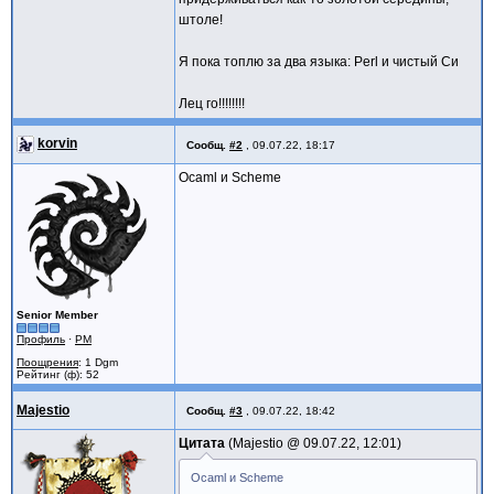
штоле!
Я пока топлю за два языка: Perl и чистый Си
Лец го!!!!!!!!
korvin
Сообщ.
#2
,
09.07.22, 18:17
Ocaml и Scheme
Senior Member
Профиль
·
PM
Поощрения
: 1 Dgm
Рейтинг (ф): 52
Majestio
Сообщ.
#3
,
09.07.22, 18:42
Цитата
Majestio @
09.07.22, 12:01
Ocaml и Scheme