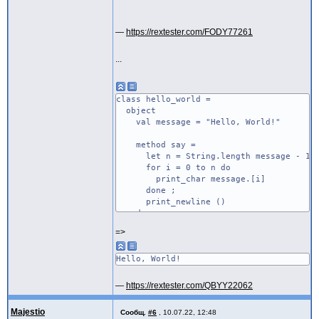
—
https://rextester.com/FODY77261
...
class hello_world =
object
val message = "Hello, World!"
method say =
let n = String.length message - 1 
for i = 0 to n do
print_char message.[i]
done ;
print_newline ()
end
=>
type message =
<
say : unit
Hello, World!
>
—
https://rextester.com/QBYY22062
class application (msg : message) =
object
Majestio
Сообщ.
#6
,
10.07.22, 12:48
method main =