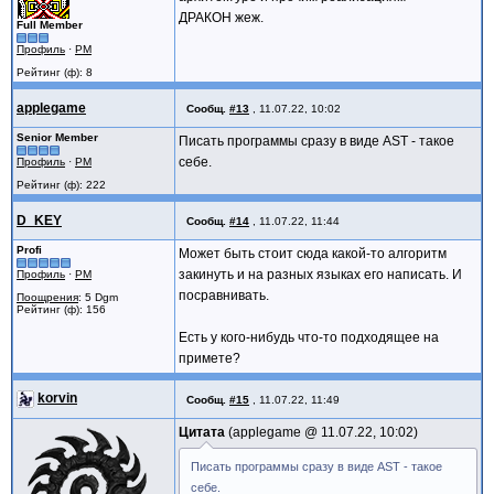
ДРАКОН жеж.
Full Member
Профиль
·
PM
Рейтинг (ф): 8
applegame
Сообщ.
#13
,
11.07.22, 10:02
Senior Member
Писать программы сразу в виде AST - такое
себе.
Профиль
·
PM
Рейтинг (ф): 222
D_KEY
Сообщ.
#14
,
11.07.22, 11:44
Profi
Может быть стоит сюда какой-то алгоритм
закинуть и на разных языках его написать. И
Профиль
·
PM
посравнивать.
Поощрения
: 5 Dgm
Рейтинг (ф): 156
Есть у кого-нибудь что-то подходящее на
примете?
korvin
Сообщ.
#15
,
11.07.22, 11:49
Цитата
applegame @
11.07.22, 10:02
Писать программы сразу в виде AST - такое
себе.