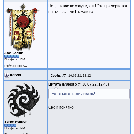
msg#say
Нет, я такое не хочу видеть! Это примерно как
end
пытки песнями Газманова.
let app = new application (new hello_wor
let _ = app#main
Злое Солнце
Профиль
·
PM
Рейтинг (ф): 91
korvin
Сообщ.
#7
,
10.07.22, 13:12
Цитата
Majestio @
10.07.22, 12:48
Нет, я такое не хочу видеть!
Оно и понятно.
Senior Member
Профиль
·
PM