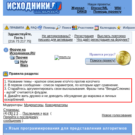
Наши проекты:
Журнал
·
Discuz!ML
·
Wiki
·
DRKB
·
Помощь проекту
ПРАВИЛА
FAQ
Помощь
Поиск
Участники
Календарь
Избран
Здравствуйте,
Не авторизованы?
Регистрация
Выслать повторно
Гость
!
письмо для активации
Что даёт регистрация на форуме?
[216.73.217.75]
Форум на
Исходниках.RU
Нравится ресурс?
Прочее
Помоги проекту!
Holy
Wars
Правила раздела:
1. Название темы - краткое описание кто/что против кого/чего
2. В первом сообщении - список параметров, по которым идет сравнение.
3. Старайтесь аргументировать свои высказывания. Фразы типа "Венда/Слюникс
- ацтой" считаются флудом.
4. Давайте жить дружно и не доводить обсуждение до маразма и личных
оскорблений.
Модераторы:
Модераторы
,
Комодераторы
Страницы:
(4)
[1]
2
3
...
Последняя »
все
(
Новое голосование
Перейти к последнему
сообщению
)
Язык программирования для представления алгоритмов