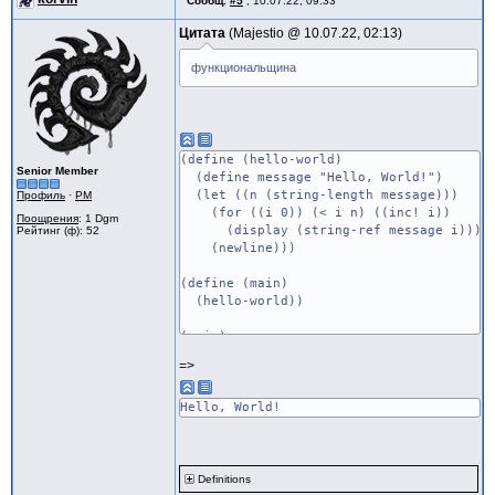
Сообщ.
#5
,
10.07.22, 09:33
Цитата
Majestio @
10.07.22, 02:13
функциональщина
(define (hello-world)
Senior Member
(define message "Hello, World!")
(let ((n (string-length message)))
Профиль
·
PM
(for ((i 0)) (< i n) ((inc! i))
Поощрения
: 1 Dgm
(display (string-ref message i)))
Рейтинг (ф): 52
(newline)))
(define (main)
(hello-world))
(main)
=>
Hello, World!
Definitions