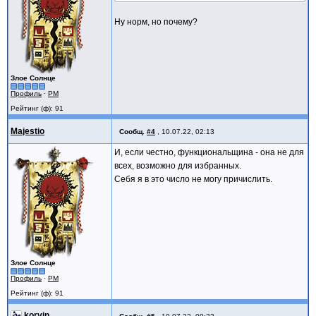
Ну норм, но почему?
Злое Солнце
Профиль
·
PM
Рейтинг (ф): 91
Majestio
Сообщ.
#4
,
10.07.22, 02:13
И, если честно, функциональщина - она не для
всех, возможно для избранных.
Себя я в это число не могу причислить.
Злое Солнце
Профиль
·
PM
Рейтинг (ф): 91
korvin