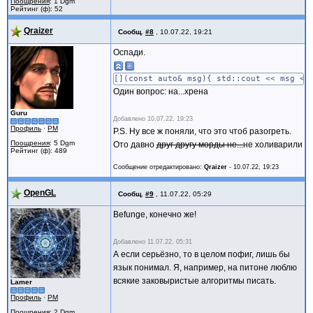
Поощрения
: 1 Dgm
Рейтинг (ф): 52
Qraizer
Сообщ.
#8
,
10.07.22, 19:21
Оспади.
[](const auto& msg){ std::cout << msg <<
Один вопрос: на...хрена
Guru
Добавлено
10.07.22, 19:23
Профиль
·
PM
P.S. Ну все ж поняли, что это чтоб разогреть.
Поощрения
: 5 Dgm
Ото давно
друг другу морды не...
не холиварили
Рейтинг (ф): 489
Сообщение отредактировано:
Qraizer
-
10.07.22, 19:23
OpenGL
Сообщ.
#9
,
11.07.22, 05:29
Befunge, конечно же!
Добавлено
11.07.22, 05:31
А если серьёзно, то в целом пофиг, лишь бы
язык понимал. Я, например, на питоне люблю
всякие заковыристые алгоритмы писать.
Lamer
Профиль
·
PM
Поощрения
: 2 Dgm