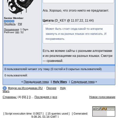
Ага. Хорошо, что этого никто не предлагает.
Senior Member
Цитата
D_KEY @
11.07.22, 11:44
Профиль
·
PM
Может быть стоит сюда какой-то алгоритм
Поощрения
: 1 Dgm
Рейтинг (ф): 52
закинуть и на разных языках его написать. И
посравнивать.
Есть же всякие сайты с разными алгоритмами
и их реализациями на разных языках. Смотри
— сравнивай.
0 пользователей читают эту тему (0 гостей и 0 скрытых пользователей)
0 пользователей:
Предыдущая тема
Holy Wars
Следующая тема
Форум на Исходниках.RU
Прочее
Holy
Wars
Страницы:
(4)
[1]
2
3
...
Последняя »
все
Новое голосование
[ Script execution time: 0.0827 ] [ 15 queries used ] [ Generated:
9.08.26, 01:16 GMT ]