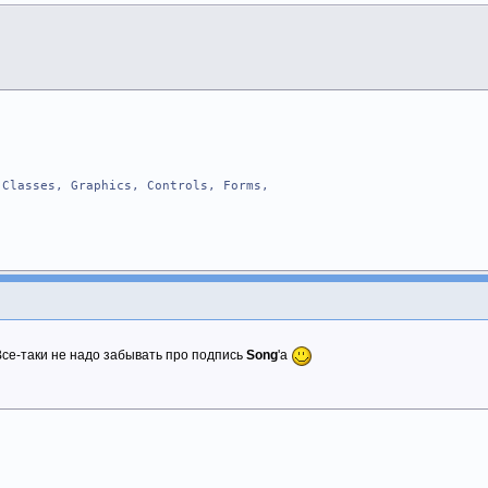
Classes, Graphics, Controls, Forms,
WMContextMenu); message WM_CONTEXTMENU;
Все-таки не надо забывать про подпись
Song
'а