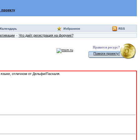
 проекту
Календарь
Избранное
RSS
активации
Что даёт регистрация на форуме?
Нравится ресурс?
Помоги проекту!
а языке, отличном от Дельфи/Паскаля.