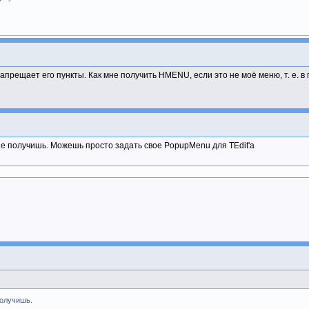
прещает его пункты. Как мне получить HMENU, если это не моё меню, т. е. в 
не получишь. Можешь просто задать свое PopupMenu для TEdit'а
получишь.