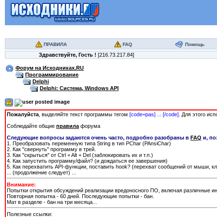
ПРАВИЛА
FAQ
Помощь
Здравствуйте,
Гость
!
[216.73.217.84]
Форум на Исходниках.RU
Программирование
Delphi
Delphi: Система, Windows API
Пожалуйста
, выделяйте текст программы тегом
[сode=pas] ... [/сode]
. Для этого ис
Соблюдайте общие
правила
форума
Следующие вопросы задаются очень часто, подробно разобраны в
FAQ
и, по
1. Преобразовать переменную типа String в тип PChar (PAnsiChar)
2. Как "свернуть" программу в трей.
3. Как "скрыться" от Ctrl + Alt + Del (заблокировать их и т.п.)
4. Как запустить программу/файл? (и дождаться ее завершения)
5. Как перехватить API-функции, поставить hook? (перехват сообщений от мыши, к
... (продолжение следует) ...
Внимание:
Попытки открытия обсуждений реализации вредоносного ПО, включая различные ин
Повторная попытка - 60 дней. Последующие попытки - бан.
Мат в разделе - бан на три месяца...
Полезные ссылки: