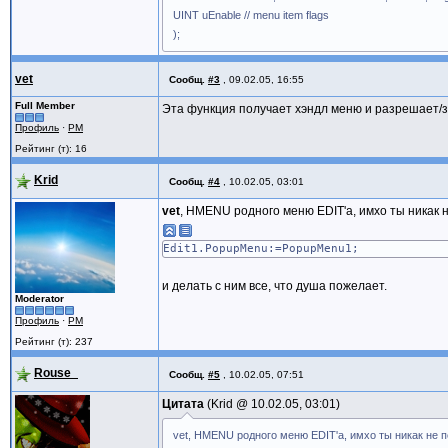
UINT uEnable // menu item flags
);
vet
Сообщ.
#3
,
09.02.05, 16:55
Full Member
Эта функция получает хэндл меню и разрешает/за
Профиль
·
PM
Рейтинг (т): 16
Krid
Сообщ.
#4
,
10.02.05, 03:01
vet
, HMENU родного меню EDIT'а, имхо ты никак 
Edit1.PopupMenu:=PopupMenu1;
и делать с ним все, что душа пожелает.
Moderator
Профиль
·
PM
Рейтинг (т): 237
Rouse_
Сообщ.
#5
,
10.02.05, 07:51
Цитата
Krid @
10.02.05, 03:01
vet, HMENU родного меню EDIT'а, имхо ты никак не 