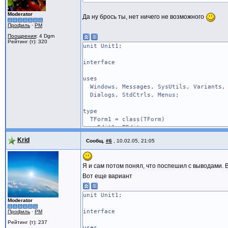
Moderator
Да ну брось ты, нет ничего не возможного
Профиль
·
PM
Поощрения
: 4 Dgm
Рейтинг (т): 320
unit Unit1;
interface
uses
Windows, Messages, SysUtils, Variants, 
Dialogs, StdCtrls, Menus;
type
TForm1 = class(TForm)
Edit1: TEdit;
private
Krid
Сообщ.
#6
,
10.02.05, 21:05
procedure WMContextMenu(var Message: T
end;
Я и сам потом понял, что поспешил с выводами. 
var
Вот еще вариант
Form1: TForm1;
implementation
unit Unit1;
Moderator
var
interface
Профиль
·
PM
HookHandle: DWORD = 0;
Рейтинг (т): 237
uses