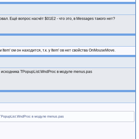
л. Ещё вопрос насчёт $01E2 - что это, в Messages такого нет?
em' ом он находится, т.к. у Item' ов нет свойства OnMouseMove.
 исходника TPopupList.WndProc в модуле menus.pas
TPopupList.WndProc в модуле menus.pas