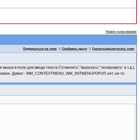
Новое голосование
Подписаться на тему
Сообщить другу
Скачать/распечатать тему
мыши в поле для ввода текста ("отменить","вырезать","копировать" и т.д.),
знаю, какое. Думал - WM_CONTEXTMENU, WM_INITMENUPOPUP, нет, не то