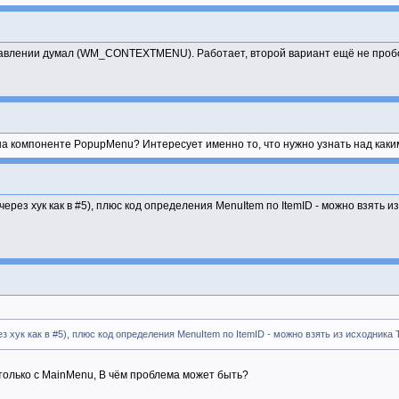
 fb then
ECTITEM, 0, 0); fb:=false end;
равлении думал (WM_CONTEXTMENU). Работает, второй вариант ещё не пробова
am))=word(-1)) then fb:=true else
(lParam, 2), MF_DISABLED or MF_GRAYED);
N);
 компоненте PopupMenu? Интересует именно то, что нужно узнать над каким It
N);
 хук как в #5), плюс код определения MenuItem по ItemID - можно взять из
wLong(wnd,GWL_USERDATA)),wnd,uMsg,wParam,lParam)
ect);
SetWindowLong(Edit1.Handle, GWL_WNDPROC, LPARAM(@NewEditProc)))
к как в #5), плюс код определения MenuItem по ItemID - можно взять из исходника 
только с MainMenu, В чём проблема может быть?