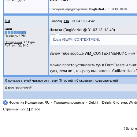
I: Integer;
begin
Сообщение отредактировано:
BugMeNot
-
31.03.13, 18:50
Item := suiPopyupMenu1.FindItem(Messag
if Assigned(Item) then
leo
Сообщ.
#15
,
01.04.13, 04:42
for I := 0 to Item.Count - 1 do
if Item.Items[I].Command = Message.
Guru
Цитата
BugMeNot @
31.03.13, 18:49
lbl1.Caption:= Item.Items[I].Captio
Профиль
·
PM
end;
Код в #5\WM_CONTEXTMENU
Поощрения
: 17 Dgm
Рейтинг (т): 940
end.
Зачем тебе вообще WM_CONTEXTMENU? С ним так
Можно просто установить хук в FormCreate и снят
хука, если нет, то сразу вызываешь CallNextHook
0 пользователей читают эту тему (0 гостей и 0 скрытых пользователей)
0 пользователей:
Форум на Исходниках.RU
Программирование
Delphi
Delphi: Система, Wind
Страницы:
(2)
[1]
2
все
[ Script