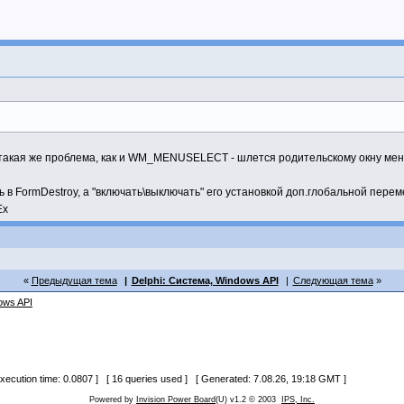
e.LParam, fkHandle);
WParamLo then
n); //Записываем выбранный Item
ая же проблема, как и WM_MENUSELECT - шлется родительскому окну меню
ь в FormDestroy, а "включать\выключать" его установкой доп.глобальной пере
Ex
Предыдущая тема
Delphi: Система, Windows API
Следующая тема
ows API
 execution time: 0.0807 ] [ 16 queries used ] [ Generated: 7.08.26, 19:18 GMT ]
Powered by
Invision Power Board
(U) v1.2 © 2003
IPS, Inc.