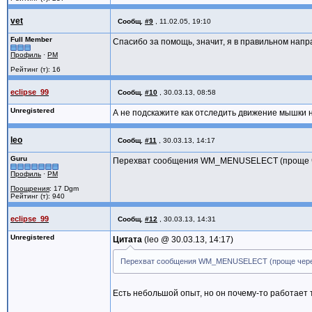
end;
WM_ENTERIDLE: if (wParam=MSGF_MENU) and
vet
begin SendMessage(lParam, MN_SEL
Сообщ.
#9
,
11.02.05, 19:10
end.
WM_MENUSELECT:
Full Member
Спасибо за помощь, значит, я в правильном нап
begin
Профиль
·
PM
if (lParam=0) and (HIWORD(DWORD(wPar
if fb then
Рейтинг (т): 16
begin
// извращаемся над меню
eclipse_99
Сообщ.
#10
,
30.03.13, 08:58
EnableMenuItem(lParam, GetMenuItemID
Unregistered
DeleteMenu(lParam,1,MF_BYPOSITIO
А не подскажите как отследить движение мышки на
DeleteMenu(lParam,5,MF_BYPOSITIO
end
leo
Сообщ.
#11
,
30.03.13, 14:17
end;
end;
Guru
Перехват сообщения WM_MENUSELECT (проще через
result:=CallWindowProc(Pointer(GetWindo
Профиль
·
PM
end;
Поощрения
: 17 Dgm
Рейтинг (т): 940
procedure TForm1.FormCreate(Sender: TObj
begin
eclipse_99
Сообщ.
#12
,
30.03.13, 14:31
SetWindowLong(Edit1.Handle,GWL_USERDATA,
end;
Unregistered
Цитата
leo @
30.03.13, 14:17
end.
Перехват сообщения WM_MENUSELECT (проще через ху
Есть небольшой опыт, но он почему-то работает 