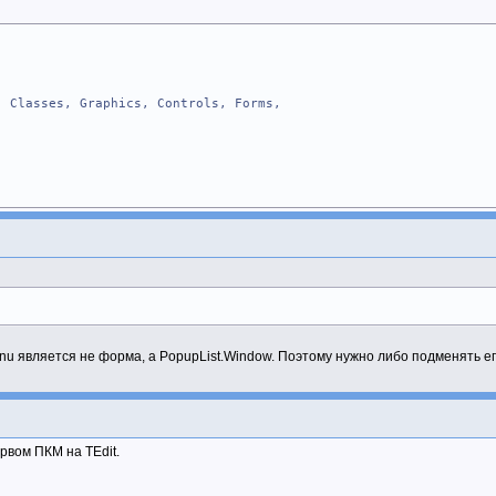
Classes, Graphics, Controls, Forms,
Message); message WM_MENUSELECT;
nu является не форма, а PopupList.Window. Поэтому нужно либо подменять е
вом ПКМ на TEdit.
e: TMessage);