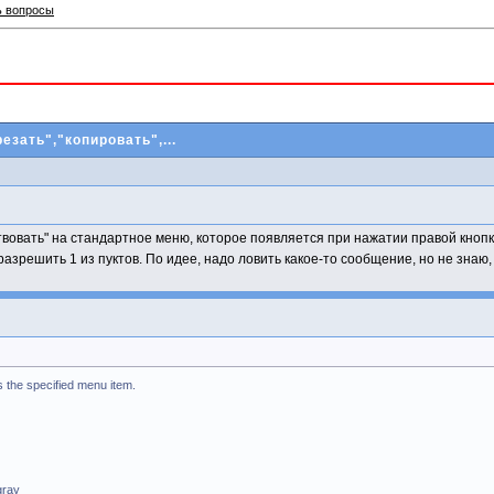
ь вопросы
езать","копировать",...
твовать" на стандартное меню, которое появляется при нажатии правой кнопки 
ь/разрешить 1 из пуктов. По идее, надо ловить какое-то сообщение, но не 
 the specified menu item.
gray