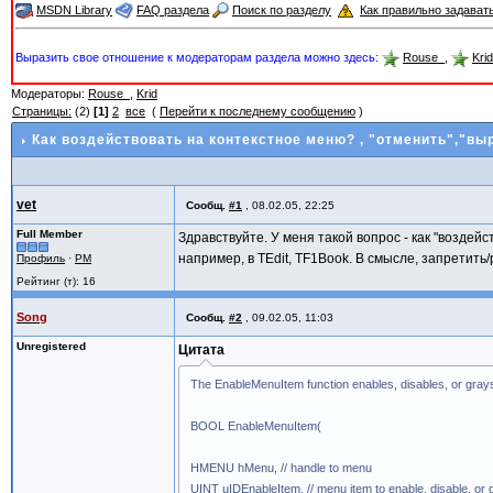
MSDN Library
FAQ раздела
Поиск по разделу
Как правильно задават
Выразить свое отношение к модераторам раздела можно здесь:
Rouse_
,
Krid
Модераторы:
Rouse_
,
Krid
Страницы:
(2)
[1]
2
все
(
Перейти к последнему сообщению
)
Как воздействовать на контекстное меню?
, "отменить","выр
vet
Сообщ.
#1
,
08.02.05, 22:25
Full Member
Здравствуйте. У меня такой вопрос - как "воздейс
например, в TEdit, TF1Book. В смысле, запретит
Профиль
·
PM
Рейтинг (т): 16
Song
Сообщ.
#2
,
09.02.05, 11:03
Unregistered
Цитата
The EnableMenuItem function enables, disables, or grays
BOOL EnableMenuItem(
HMENU hMenu, // handle to menu
UINT uIDEnableItem, // menu item to enable, disable, or 