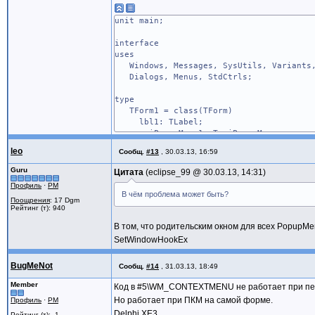
unit main;
interface
uses
Windows, Messages, SysUtils, Variants, 
Dialogs, Menus, StdCtrls;
type
TForm1 = class(TForm)
lbl1: TLabel;
suiPopupMenu1: TsuiPopupMenu;
private
leo
Сообщ.
#13
,
30.03.13, 16:59
procedure WmMenuSelect (var Message: T
end;
Guru
Цитата
eclipse_99 @
30.03.13, 14:31
Профиль
·
PM
var
В чём проблема может быть?
Поощрения
: 17 Dgm
Form1: TForm1;
Рейтинг (т): 940
implementation
В том, что родительским окном для всех PopupMe
SetWindowHookEx
{$R *.dfm}
BugMeNot
Сообщ.
#14
,
31.03.13, 18:49
{ TForm1 }
Member
Код в #5\WM_CONTEXTMENU не работает при пер
procedure TForm1.WmMenuSelect(var Messag
Но работает при ПКМ на самой форме.
Профиль
·
PM
var
Delphi XE3...
Item: TMenuItem;
Рейтинг (т): -1