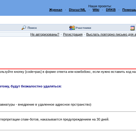
Наши проекты:
Журнал
·
Discuz!ML
·
Wiki
·
DRKB
·
Помощь
Поиск
Участники
Не авторизованы?
Регистрация
Выслать повторно письмо для 
пользуйте кнопку [code=pas] в форме ответа или комбобокс, если нужно вставить код н
этому, будут безжалостно удаляться:
лавиатуры - внедрение в удаленное адресное прстранство)
терпретации спам-ботов, наказывается предупреждением на 30 дней.