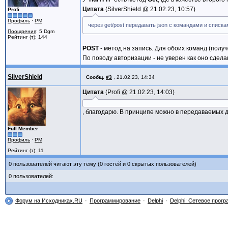
Цитата
SilverShield @
21.02.23, 10:57
Profi
Профиль
·
PM
через get/post передавать json с командами и списка
Поощрения
: 5 Dgm
Рейтинг (т): 144
POST
- метод на запись. Для обоих команд (полу
По поводу авторизации - не уверен как оно сдела
SilverShield
Сообщ.
#3
,
21.02.23, 14:34
Цитата
Profi @
21.02.23, 14:03
, благодарю. В принципе можно в передаваемых д
Full Member
Профиль
·
PM
Рейтинг (т): 11
0 пользователей читают эту тему (0 гостей и 0 скрытых пользователей)
0 пользователей:
Форум на Исходниках.RU
Программирование
Delphi
Delphi: Сетевое прог