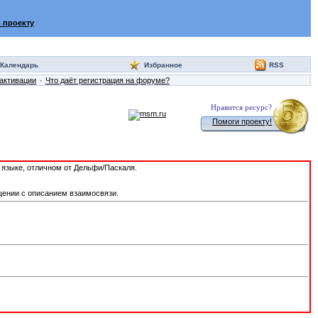
 проекту
Календарь
Избранное
RSS
активации
Что даёт регистрация на форуме?
Нравится ресурс?
Помоги проекту!
а языке, отличном от Дельфи/Паскаля.
щении с описанием взаимосвязи.