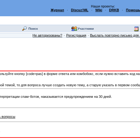
Наши проекты:
Журнал
·
Discuz!ML
·
Wiki
·
DRKB
·
Помощь
Поиск
Участники
Не авторизованы?
Регистрация
Выслать повторно письмо для 
пользуйте кнопку [code=pas] в форме ответа или комбобокс, если нужно вставить код н
ой темой, то для вопроса лучше создать новую тему, а старую указать в первом сооб
терпретации спам-ботов, наказывается предупреждением на 30 дней.
ь вопросы