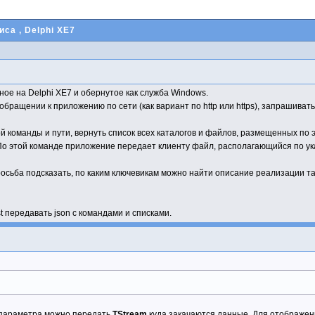
виса
, Delphi XE7
ное на Delphi XE7 и обернутое как служба Windows.
обращении к приложению по сети (как вариант по http или https), запрашиват
й команды и пути, вернуть список всех каталогов и файлов, размещенных по э
 По этой команде приложение передает клиенту файл, располагающийся по ук
росьба подсказать, по каким ключевикам можно найти описание реализации та
t передавать json с командами и списками.
го параметра можно передать
TStream
куда закачаются данные. Для отображе