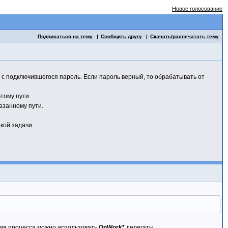
Новое голосование
Подписаться на тему
Сообщить другу
Скачать/распечатать тему
ь с подключившегося пароль. Если пароль верный, то обрабатывать от
тому пути.
азанному пути.
кой задачи.
ния процесса можно использовать
OnWork*
делегаты.