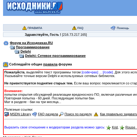
ПРАВИЛА
FAQ
Помощь
Здравствуйте,
Гость
!
[216.73.217.165]
Форум на Исходниках.RU
Программирование
Delphi
Delphi: Сетевое программирование
Соблюдайте общие
правила
форума
Пожалуйста
, выделяйте текст программы тегом
[сode=pas] ... [/сode]
. Для этого ис
Указывайте точные версии Delphi и используемых сетевых библиотек.
Не приветствуется поднятие старых тем.
Если ваш вопрос перекликается со стар
Внимание:
попытки открытия обсуждений реализации вредоносного ПО, включая различные ин
Повторная попытка - 60 дней. Последующие попытки бан.
Мат в разделе - бан на три месяца...
Полезные ссылки:
MSDN Library
FAQ раздела
Поиск по разделу
Как правильно задават
Выразить свое отношение к модераторам раздела можно здесь:
Krid
,
Rouse_