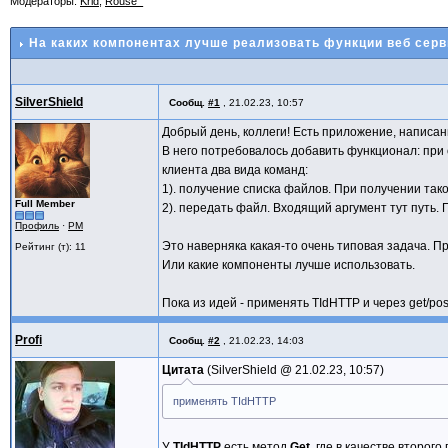
Модераторы:
Krid
,
Rouse_
На каких компонентах лучше реализовать функции веб сер
SilverShield
Сообщ.
#1
,
21.02.23, 10:57
Добрый день, коллеги! Есть приложение, написан
В него потребовалось добавить функционал: при 
клиента два вида команд:
1). получение списка файлов. При получении тако
Full Member
2). передать файл. Входящий аргумент тут путь.
Профиль
·
PM
Это наверняка какая-то очень типовая задача. П
Рейтинг (т): 11
Или какие компоненты лучше использовать.
Пока из идей - применять TIdHTTP и через get/pos
Profi
Сообщ.
#2
,
21.02.23, 14:03
Цитата
SilverShield @
21.02.23, 10:57
применять TIdHTTP
У
TIdHTTP
есть метод
Get
, где в качестве второ