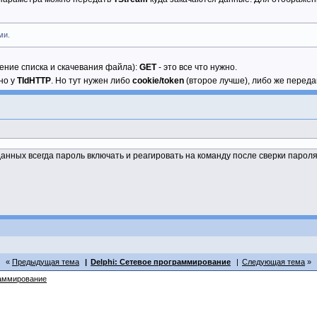
ми.
чение списка и скачевания файла):
GET
- это все что нужно.
но у
TIdHTTP
. Но тут нужен либо
cookie/token
(второе лучше), либо же перед
анных всегда пароль включать и реагировать на команду после сверки пароля
Предыдущая тема
Delphi: Сетевое программирование
Следующая тема
раммирование