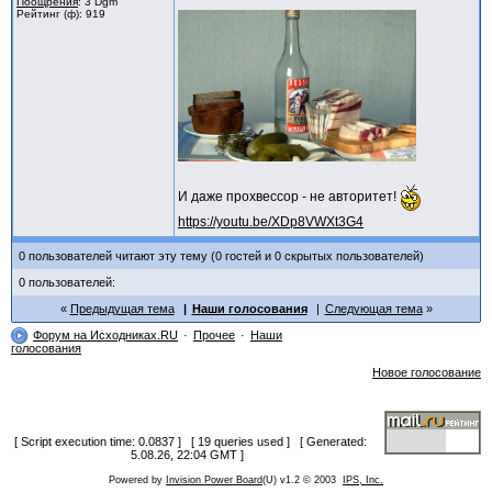
Поощрения
: 3 Dgm
Рейтинг (ф): 919
И даже прохвессор - не авторитет!
https://youtu.be/XDp8VWXt3G4
0 пользователей читают эту тему (0 гостей и 0 скрытых пользователей)
0 пользователей:
Предыдущая тема
Наши голосования
Следующая тема
Форум на Исходниках.RU
Прочее
Наши
голосования
Новое голосование
[ Script execution time: 0.0837 ] [ 19 queries used ] [ Generated:
5.08.26, 22:04 GMT ]
Powered by
Invision Power Board
(U) v1.2 © 2003
IPS, Inc.