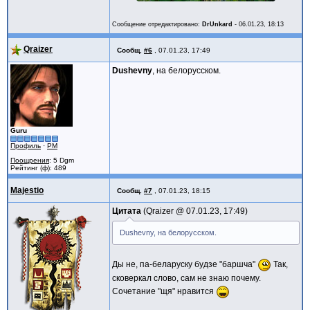
Сообщение отредактировано:
DrUnkard
-
06.01.23, 18:13
Qraizer
Сообщ.
#6
,
07.01.23, 17:49
Dushevny
, на белорусском.
Guru
Профиль
·
PM
Поощрения
: 5 Dgm
Рейтинг (ф): 489
Majestio
Сообщ.
#7
,
07.01.23, 18:15
Цитата
Qraizer @
07.01.23, 17:49
Dushevny, на белорусском.
Ды не, па-беларуску будзе "баршча"
Так,
сковеркал слово, сам не знаю почему.
Сочетание "щя" нравится