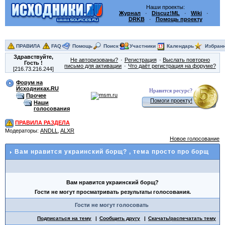
Наши проекты:
Журнал
·
Discuz!ML
·
Wiki
·
DRKB
·
Помощь проекту
ПРАВИЛА
FAQ
Помощь
Поиск
Участники
Календарь
Избран
Здравствуйте,
Не авторизованы?
Регистрация
Выслать повторно
Гость
!
письмо для активации
Что даёт регистрация на форуме?
[216.73.216.244]
Форум на
Исходниках.RU
Нравится ресурс?
Прочее
Помоги проекту!
Наши
голосования
ПРАВИЛА РАЗДЕЛА
Модераторы:
ANDLL
,
ALXR
Новое голосование
Вам нравится украинский борщ?
, тема просто про борщ
Вам нравится украинский борщ?
Гости не могут просматривать результаты голосования.
Гости не могут голосовать
Подписаться на тему
Сообщить другу
Скачать/распечатать тему