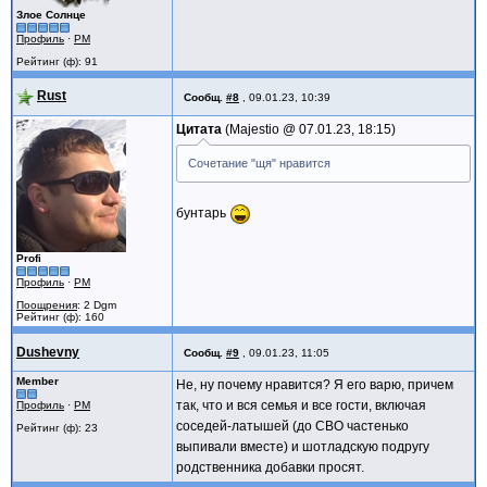
Злое Солнце
Профиль
·
PM
Рейтинг (ф): 91
Rust
Сообщ.
#8
,
09.01.23, 10:39
Цитата
Majestio @
07.01.23, 18:15
Сочетание "щя" нравится
бунтарь
Profi
Профиль
·
PM
Поощрения
: 2 Dgm
Рейтинг (ф): 160
Dushevny
Сообщ.
#9
,
09.01.23, 11:05
Member
Не, ну почему нравится? Я его варю, причем
так, что и вся семья и все гости, включая
Профиль
·
PM
соседей-латышей (до СВО частенько
Рейтинг (ф): 23
выпивали вместе) и шотладскую подругу
родственника добавки просят.