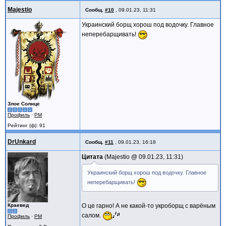
Majestio
Сообщ.
#10
,
09.01.23, 11:31
Украинский борщ хорош под водочку. Главное
неперебарщивать!
Злое Солнце
Профиль
·
PM
Рейтинг (ф): 91
DrUnkard
Сообщ.
#11
,
09.01.23, 16:18
Цитата
Majestio @
09.01.23, 11:31
Украинский борщ хорош под водочку. Главное
неперебарщивать!
Краевед
О це гарно! А не какой-то укроборщ с варёным
салом.
Профиль
·
PM