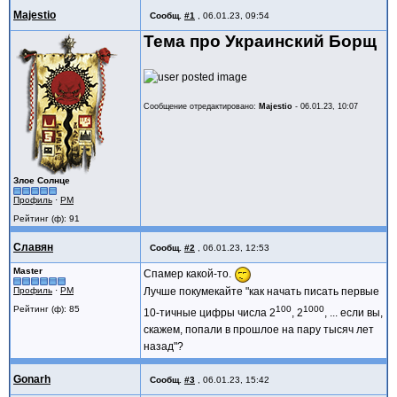
Majestio
Сообщ.
#1
,
06.01.23, 09:54
Тема про Украинский Борщ
Сообщение отредактировано:
Majestio
-
06.01.23, 10:07
Злое Солнце
Профиль
·
PM
Рейтинг (ф): 91
Славян
Сообщ.
#2
,
06.01.23, 12:53
Master
Спамер какой-то.
Профиль
·
PM
Лучше покумекайте "как начать писать первые
Рейтинг (ф): 85
100
1000
10-тичные цифры числа 2
, 2
, ... если вы,
скажем, попали в прошлое на пару тысяч лет
назад"?
Gonarh
Сообщ.
#3
,
06.01.23, 15:42