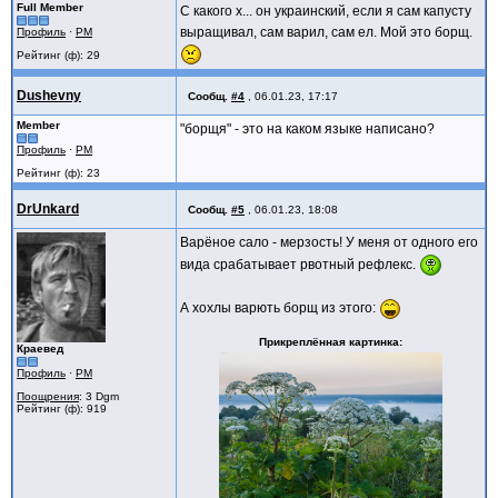
Full Member
С какого х... он украинский, если я сам капусту
выращивал, сам варил, сам ел. Мой это борщ.
Профиль
·
PM
Рейтинг (ф): 29
Dushevny
Сообщ.
#4
,
06.01.23, 17:17
Member
"борщя" - это на каком языке написано?
Профиль
·
PM
Рейтинг (ф): 23
DrUnkard
Сообщ.
#5
,
06.01.23, 18:08
Варёное сало - мерзость! У меня от одного его
вида срабатывает рвотный рефлекс.
А хохлы варють борщ из этого:
Прикреплённая картинка
Краевед
Профиль
·
PM
Поощрения
: 3 Dgm
Рейтинг (ф): 919