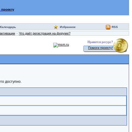
 проекту
Календарь
Избранное
RSS
активации
Что даёт регистрация на форуме?
Нравится ресурс?
Помоги проекту!
то доступно.