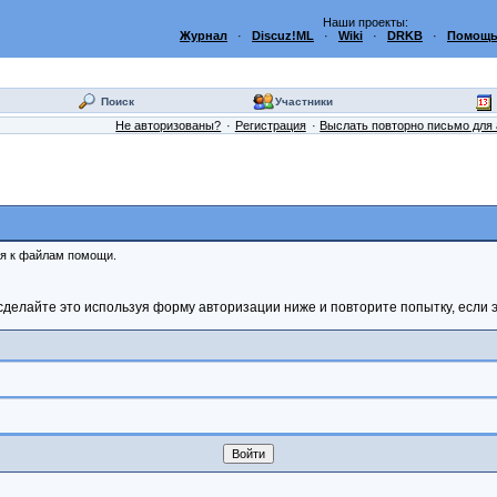
Наши проекты:
Журнал
·
Discuz!ML
·
Wiki
·
DRKB
·
Помощь
Поиск
Участники
Не авторизованы?
Регистрация
Выслать повторно письмо для 
ся к файлам помощи.
сделайте это используя форму авторизации ниже и повторите попытку, если э