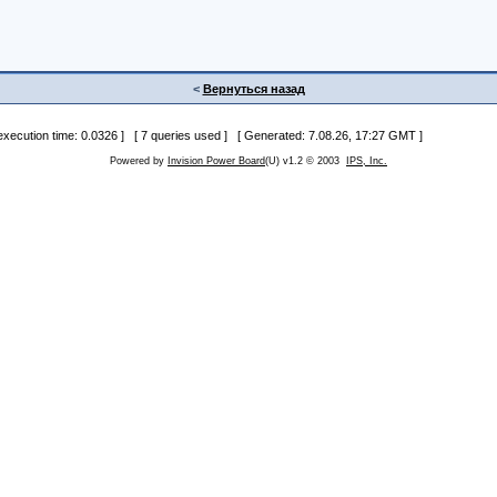
<
Вернуться назад
 execution time: 0.0326 ] [ 7 queries used ] [ Generated: 7.08.26, 17:27 GMT ]
Powered by
Invision Power Board
(U) v1.2 © 2003
IPS, Inc.