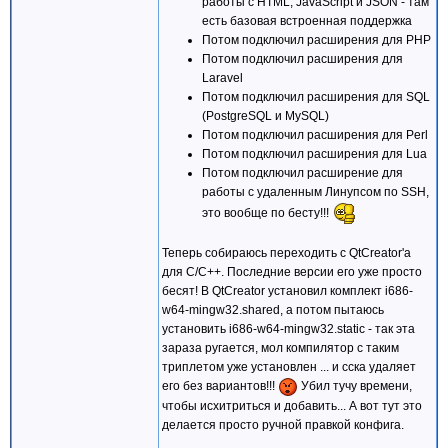
работы с HTML, JavaScript и JSON - там
есть базовая встроенная поддержка
Потом подключил расширения для PHP
Потом подключил расширения для
Laravel
Потом подключил расширения для SQL
(PostgreSQL и MySQL)
Потом подключил расширения для Perl
Потом подключил расширения для Lua
Потом подключил расширение для
работы с удаленным Линупсом по SSH,
это вообще по бесту!!!
Теперь собираюсь переходить с QtCreator'а
для С/С++. Последние версии его уже просто
бесят! В QtCreator установил комплект i686-
w64-mingw32.shared, а потом пытаюсь
установить i686-w64-mingw32.static - так эта
зараза ругается, мол компилятор с таким
триплетом уже установлен ... и сска удаляет
его без вариантов!!!
Убил тучу времени,
чтобы исхитриться и добавить... А вот тут это
делается просто ручной правкой конфига.