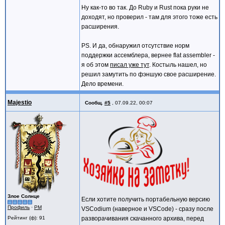
Ну как-то во так. До Ruby и Rust пока руки не
доходят, но проверил - там для этого тоже есть
расширения.
PS. И да, обнаружил отсутствие норм
поддержки ассемблера, вернее flat assembler -
я об этом
писал уже тут
. Костыль нашел, но
решил замутить по фэншую свое расширение.
Дело времени.
Majestio
Сообщ.
#5
,
07.09.22, 00:07
Злое Солнце
Если хотите получить портабельную версию
Профиль
·
PM
VSCodium (наверное и VSCode) - сразу после
разворачивания скачанного архива, перед
Рейтинг (ф): 91