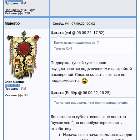
Профиль
·
PM
Поощрения
: 37 Dgm
Рейтинг (ф): 728
Majestio
Сообщ.
#4
,
07.09.22, 00:02
Цитата
vot @
06.09.22, 17:52
Какие языки поддерживает?
Только Си?
Поддержка туевой хучи языков
осуществляется подключением и настройкой
расширений. Сложно сказать - что там не
поддерживается
Злое Солнце
Профиль
·
PM
Цитата
Бобёр @
06.09.22, 18:25
Рейтинг (ф): 91
Ты лучше расскажи, чем оно и правда лучше.
Дело конечно субъективное, и не понятно
"лучше чего", но попробую перечислить
отсебятину:
Изначально я начал пользоваться для