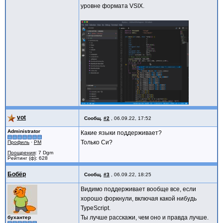
уровне формата VSIX.
vot
Сообщ.
#2
,
06.09.22, 17:52
Administrator
Какие языки поддерживает?
Только Си?
Профиль
·
PM
Поощрения
: 7 Dgm
Рейтинг (ф): 628
Бобёр
Сообщ.
#3
,
06.09.22, 18:25
Видимо поддерживает вообще все, если
хорошо форкнули, включая какой нибудь
TypeScript.
Ты лучше расскажи, чем оно и правда лучше.
бухантер