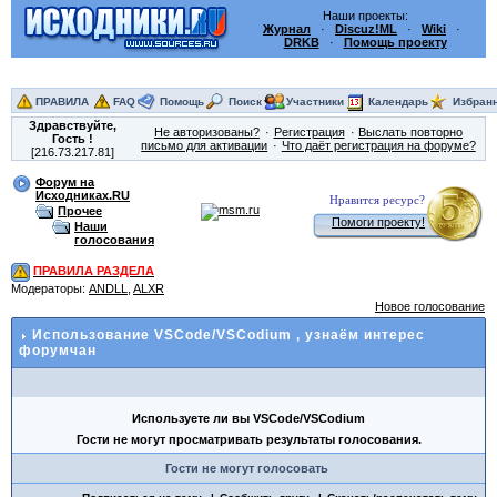
Наши проекты:
Журнал
·
Discuz!ML
·
Wiki
·
DRKB
·
Помощь проекту
ПРАВИЛА
FAQ
Помощь
Поиск
Участники
Календарь
Избран
Здравствуйте,
Не авторизованы?
Регистрация
Выслать повторно
Гость
!
письмо для активации
Что даёт регистрация на форуме?
[216.73.217.81]
Форум на
Исходниках.RU
Нравится ресурс?
Прочее
Помоги проекту!
Наши
голосования
ПРАВИЛА РАЗДЕЛА
Модераторы:
ANDLL
,
ALXR
Новое голосование
Использование VSCode/VSCodium
, узнаём интерес
форумчан
Используете ли вы VSCode/VSCodium
Гости не могут просматривать результаты голосования.
Гости не могут голосовать