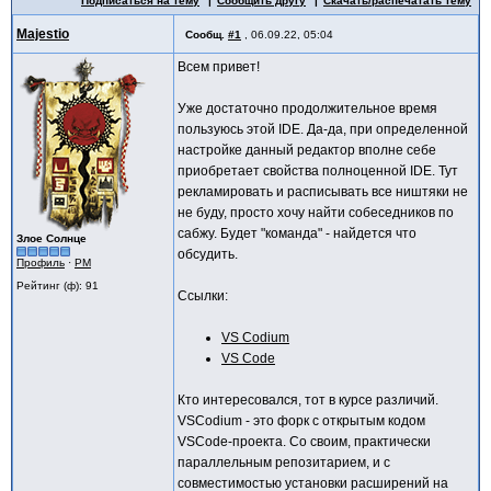
Подписаться на тему
Сообщить другу
Скачать/распечатать тему
Majestio
Сообщ.
#1
,
06.09.22, 05:04
Всем привет!
Уже достаточно продолжительное время
пользуюсь этой IDE. Да-да, при определенной
настройке данный редактор вполне себе
приобретает свойства полноценной IDE. Тут
рекламировать и расписывать все ништяки не
не буду, просто хочу найти собеседников по
сабжу. Будет "команда" - найдется что
Злое Солнце
обсудить.
Профиль
·
PM
Рейтинг (ф): 91
Ссылки:
VS Codium
VS Code
Кто интересовался, тот в курсе различий.
VSCodium - это форк с открытым кодом
VSCode-проекта. Cо своим, практически
параллельным репозитарием, и с
совместимостью установки расширений на