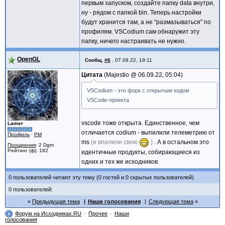
первым запуском, создайте папку data внутри,
ну - рядом с папкой bin. Теперь настройки
будут хранится там, а не "размазываться" по
профилям. VSCodium сам обнаружит эту
папку, ничего настраивать не нужно.
OpenGL
Сообщ.
#6
,
07.09.22, 19:11
Цитата
Majestio @
06.09.22, 05:04
VSCodium - это форк с открытым кодом
VSCode-проекта
vscode тоже открыта. Единственное, чем
Lamer
отличается codium - выпилили телеметрию от
Профиль
·
PM
ms
(и впилили свою
).
. А в остальном это
Поощрения
: 2 Dgm
Рейтинг (ф): 182
идентичные продукты, собирающиеся из
одних и тех же исходников.
0 пользователей читают эту тему (0 гостей и 0 скрытых пользователей)
0 пользователей:
Предыдущая тема
Наши голосования
Следующая тема
Форум на Исходниках.RU
Прочее
Наши
голосования