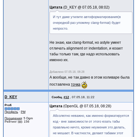
Цитата
D_KEY @
07.05.18, 08:02
И тут даже утилите автоформатирования(в
очередной раз упомяну clang-format) будет
непросто.
Не знаю, как clang-format, но astyle умеет
отличать alignment от indentation, и юзает
табы только там, где надо использовать
именно их.
Добавлено
07.05.18, 08:28
А вообще, не так давно в этом холиваре была
поставлена
точка
D_KEY
Сообщ.
#12
,
07.05.18, 11:22
Profi
Цитата
OpenGL @
07.05.18, 08:28
Профиль
·
PM
Абсолютно неважно, как именно форматируется
Поощрения
: 5 Dgm
код - вне зависимости от этого юзать табы
Рейтинг (ф): 156
правлиьно ничто, кроме неумения это делать,
не мешает. В частности, делают табами этот