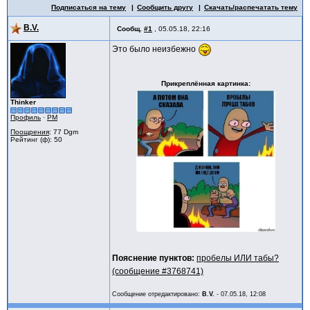
Подписаться на тему
Сообщить другу
Скачать/распечатать тему
B.V.
Сообщ.
#1
,
05.05.18, 22:16
Это было неизбежно
Прикреплённая картинка
Thinker
Профиль
·
PM
Поощрения
: 77 Dgm
Рейтинг (ф): 50
Пояснение пунктов:
пробелы ИЛИ табы?
(сообщение #3768741)
Сообщение отредактировано:
B.V.
-
07.05.18, 12:08