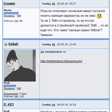
Славян
Сообщ.
#2
,
06.05.18, 05:27
Master
Пока не голосовал: несколько минут пытался
понять принцип вариантов, но не смог.
Профиль
·
PM
То ли 1 TAB==2 пробела, то ли отступ
Рейтинг (ф): 85
делается в 2 пробела/4 пробела/1 TAB/..., то ли
ещё что. Что такое "сколько нужно TAB'ов"?
Туманно.
Da$aD
Сообщ.
#3
,
06.05.18, 12:09
Да скокаможна то
http://intellindent.info/seriously/
Profi
Профиль
·
PM
Поощрения
: 2 Dgm
Рейтинг (ф): 105
D_KEY
Сообщ.
#4
,
06.05.18, 14:33
Profi