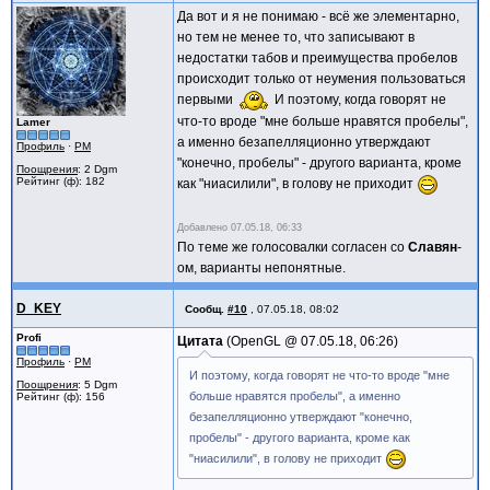
Да вот и я не понимаю - всё же элементарно,
но тем не менее то, что записывают в
недостатки табов и преимущества пробелов
происходит только от неумения пользоваться
первыми
И поэтому, когда говорят не
что-то вроде "мне больше нравятся пробелы",
Lamer
а именно безапелляционно утверждают
Профиль
·
PM
"конечно, пробелы" - другого варианта, кроме
Поощрения
: 2 Dgm
Рейтинг (ф): 182
как "ниасилили", в голову не приходит
Добавлено
07.05.18, 06:33
По теме же голосовалки согласен со
Славян
-
ом, варианты непонятные.
D_KEY
Сообщ.
#10
,
07.05.18, 08:02
Profi
Цитата
OpenGL @
07.05.18, 06:26
Профиль
·
PM
И поэтому, когда говорят не что-то вроде "мне
Поощрения
: 5 Dgm
больше нравятся пробелы", а именно
Рейтинг (ф): 156
безапелляционно утверждают "конечно,
пробелы" - другого варианта, кроме как
"ниасилили", в голову не приходит