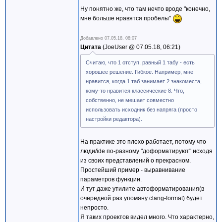
Ну понятно же, что там нечто вроде "конечно,
мне больше нравятся пробелы"
Добавлено
07.05.18, 08:07
Цитата
JoeUser @
07.05.18, 06:21
Считаю, что 1 отступ, равный 1 табу - есть
хорошее решение. Гибкое. Например, мне
нравится, когда 1 таб занимает 2 знакоместа,
кому-то нравится классические 8. Что,
собственно, не мешает совместно
использовать исходник без напряга (просто
настройки редактора).
На практике это плохо работает, потому что
люди/ide по-разному "доформатируют" исходя
из своих представлений о прекрасном.
Простейший пример - выравнивание
параметров функции.
И тут даже утилите автоформатирования(в
очередной раз упомяну clang-format) будет
непросто.
Я таких проектов видел много. Что характерно,