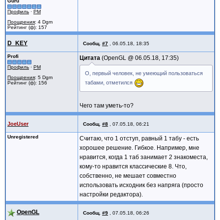
Guru
Профиль
·
PM
Поощрения
: 4 Dgm
Рейтинг (ф): 157
D_KEY
Сообщ.
#7
,
06.05.18, 18:35
Profi
Цитата
OpenGL @
06.05.18, 17:35
Профиль
·
PM
О, первый человек, не умеющий пользоваться
Поощрения
: 5 Dgm
табами, отметился
Рейтинг (ф): 156
Чего там уметь-то?
JoeUser
Сообщ.
#8
,
07.05.18, 06:21
Unregistered
Считаю, что 1 отступ, равный 1 табу - есть
хорошее решение. Гибкое. Например, мне
нравится, когда 1 таб занимает 2 знакоместа,
кому-то нравится классические 8. Что,
собственно, не мешает совместно
использовать исходник без напряга (просто
настройки редактора).
OpenGL
Сообщ.
#9
,
07.05.18, 06:26