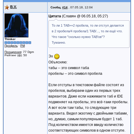
B.V.
Сообщ.
#14
,
07.05.18, 12:04
Цитата
Славян @
06.05.18, 05:27
То ли 1 TAB==2 пробела, то ли отступ делается
в 2 пробела/4 пробела/1 TAB/..., то ли ещё что.
Что такое "сколько нужно TAB'ов"?
Thinker
Туманно.
Профиль
·
PM
Поощрения
: 77 Dgm
Рейтинг (ф): 50
Эх
Объясняю:
табы -- это символ таба
пробелы -- это символ пробела
Если отступы в текстовом файле состоят из
пробелов, выбираем один из первых трех
вариантов. Даже если нажимаете таб и IDE
подменяет на пробелы, это всё-таки пробелы.
А вот если там табы, то следующие три
варианта. Видел экзотику с двойными табами,
но, думаю, самым популярным будет 1 таб.
Под количеством имеется ввиду количество
соответствующих символов в одном отступе.