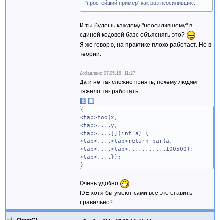
"простейший пример" как раз неосилившие.
И ты будешь каждому "неосилившему" в
единой кодовой базе объяснять это?
Я же говорю, на практике плохо работает. Не в
теории.
Добавлено
07.05.18, 11:27
Да и не так сложно понять, почему людям
тяжело так работать.
{
<tab>foo(x,
<tab>....y,
<tab>....[](int a) {
<tab>....<tab>return bar(a,
<tab>....<tab>...........100500);
<tab>....});
}
Очень удобно
IDE хотя бы умеют сами все это ставить
правильно?