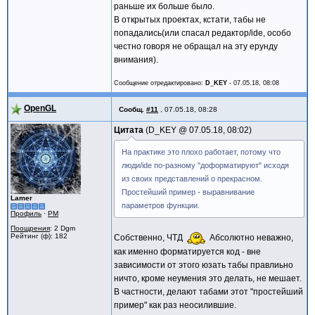
раньше их больше было.
В открытых проектах, кстати, табы не
попадались(или спасал редактор/ide, особо
честно говоря не обращал на эту ерунду
внимания).
Сообщение отредактировано:
D_KEY
-
07.05.18, 08:08
OpenGL
Сообщ.
#11
,
07.05.18, 08:28
Цитата
D_KEY @
07.05.18, 08:02
На практике это плохо работает, потому что
люди/ide по-разному "доформатируют" исходя
из своих представлений о прекрасном.
Простейший пример - выравнивание
Lamer
параметров функции.
Профиль
·
PM
Поощрения
: 2 Dgm
Рейтинг (ф): 182
Собственно, ЧТД
Абсолютно неважно,
как именно форматируется код - вне
зависимости от этого юзать табы правлиьно
ничто, кроме неумения это делать, не мешает.
В частности, делают табами этот "простейший
пример" как раз неосилившие.