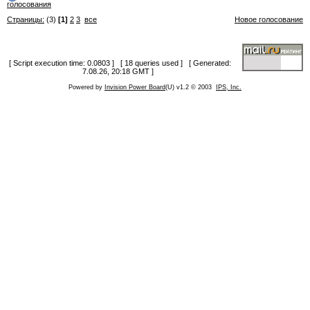
голосования
Страницы:
(3)
[1]
2
3
все
Новое голосование
[ Script execution time: 0.0803 ] [ 18 queries used ] [ Generated:
7.08.26, 20:18 GMT ]
Powered by
Invision Power Board
(U) v1.2 © 2003
IPS, Inc.