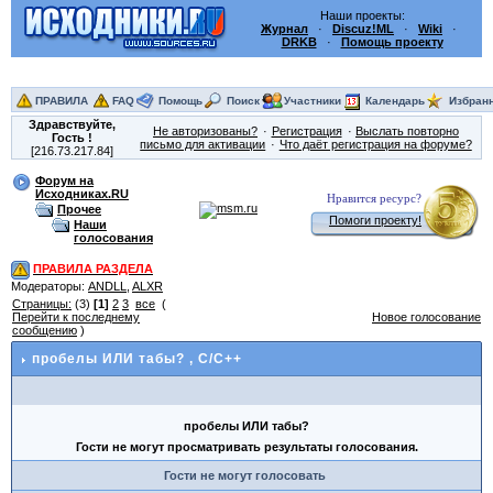
Наши проекты:
Журнал
·
Discuz!ML
·
Wiki
·
DRKB
·
Помощь проекту
ПРАВИЛА
FAQ
Помощь
Поиск
Участники
Календарь
Избран
Здравствуйте,
Не авторизованы?
Регистрация
Выслать повторно
Гость
!
письмо для активации
Что даёт регистрация на форуме?
[216.73.217.84]
Форум на
Исходниках.RU
Нравится ресурс?
Прочее
Помоги проекту!
Наши
голосования
ПРАВИЛА РАЗДЕЛА
Модераторы:
ANDLL
,
ALXR
Страницы:
(3)
[1]
2
3
все
(
Перейти к последнему
Новое голосование
сообщению
)
пробелы ИЛИ табы?
, C/C++
пробелы ИЛИ табы?
Гости не могут просматривать результаты голосования.
Гости не могут голосовать