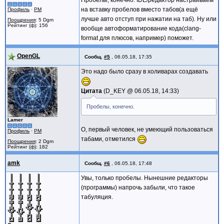
Пробелы, конечно. IDE/редактор настраиваем
на вставку пробелов вместо табов(а ещё
Профиль
·
PM
лучше авто отступ при нажатии на таб). Ну или
Поощрения
: 5 Dgm
Рейтинг (ф): 156
вообще автоформатирование кода(clang-
format для плюсов, например) поможет.
OpenGL
Сообщ.
#5
,
06.05.18, 17:35
Это надо было сразу в холиварах создавать
Цитата
D_KEY @
06.05.18, 14:33
Пробелы, конечно.
Lamer
О, первый человек, не умеющий пользоваться
Профиль
·
PM
табами, отметился
Поощрения
: 2 Dgm
Рейтинг (ф): 182
amk
Сообщ.
#6
,
06.05.18, 17:48
Увы, только пробелы. Нынешние редакторы
(программы) напрочь забыли, что такое
табуляция.