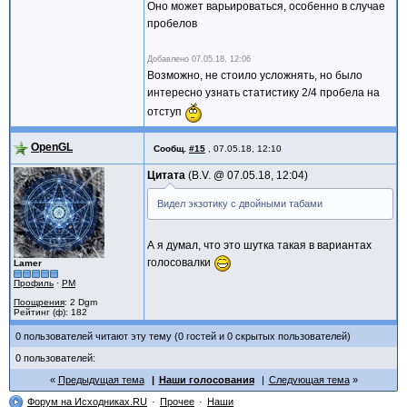
Оно может варьироваться, особенно в случае
пробелов
Добавлено
07.05.18, 12:06
Возможно, не стоило усложнять, но было
интересно узнать статистику 2/4 пробела на
отступ
OpenGL
Сообщ.
#15
,
07.05.18, 12:10
Цитата
B.V. @
07.05.18, 12:04
Видел экзотику с двойными табами
А я думал, что это шутка такая в вариантах
голосовалки
Lamer
Профиль
·
PM
Поощрения
: 2 Dgm
Рейтинг (ф): 182
0 пользователей читают эту тему (0 гостей и 0 скрытых пользователей)
0 пользователей:
Предыдущая тема
Наши голосования
Следующая тема
Форум на Исходниках.RU
Прочее
Наши