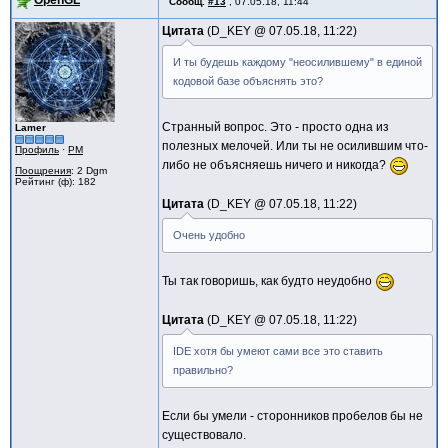
OpenGL
Сообщ.
#13
,
07.05.18, 11:44
Цитата
D_KEY @
07.05.18, 11:22
И ты будешь каждому "неосилившему" в единой
кодовой базе объяснять это?
Странный вопрос. Это - просто одна из
Lamer
полезных мелочей. Или ты не осилившим что-
Профиль
·
PM
либо не объясняешь ничего и никогда?
Поощрения
: 2 Dgm
Рейтинг (ф): 182
Цитата
D_KEY @
07.05.18, 11:22
Очень удобно
Ты так говоришь, как будто неудобно
Цитата
D_KEY @
07.05.18, 11:22
IDE хотя бы умеют сами все это ставить
правильно?
Если бы умели - сторонников пробелов бы не
существовало.