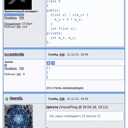
class X
{
public:
Законченный оптимист
X(int x) : x(m_x) {
Профиль
·
PM
m_y = 2 * m_x;
Поощрения
: 23 Dgm
}
Рейтинг (ф): 145
int f(int n);
private:
int m_x, m_y;
};
int X::f(int n)
scrambrella
Сообщ.
#34
,
11.12.21, 18:09
{
int x = 0;
Junior
for (int i = 0; i < n; ++i) {
()
Профиль
·
PM
x += n;
{
Рейтинг (ф): -5
}
}
return x;
}
это стиль начинающих.
int a[] = { 0, -1, -2, -3, -4 };
int b[] = {
OpenGL
Сообщ.
#35
,
11.12.21, 18:32
1, 2, 3, 4, 5,
11, 12, 13, 14, 15,
Цитата
VisualProg @
28.04.18, 19:12
21, 22, 23, 24, 25,
31, 32, 33, 34, 35
ХА, наши побеждают) 15 против 13
};