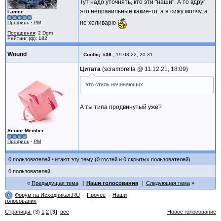
Тут надо уточнять, кто эти "наши". А то вдруг
это неправильные какие-то, а я сижу молчу, а
Lamer
не холиварю
Профиль
·
PM
Поощрения
: 2 Dgm
Рейтинг (ф): 182
Wound
Сообщ.
#36
,
19.03.22, 20:31
Цитата
scrambrella @
11.12.21, 18:09
это стиль начинающих.
А ты типа продвинутый уже?
Senior Member
Профиль
·
PM
0 пользователей читают эту тему (0 гостей и 0 скрытых пользователей)
0 пользователей:
Предыдущая тема
Наши голосования
Следующая тема
Форум на Исходниках.RU
Прочее
Наши
голосования
Страницы:
(3)
1
2
[3]
все
Новое голосование