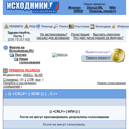
Наши проекты:
Журнал
·
Discuz!ML
·
Wiki
·
DRKB
·
Помощь проекту
ПРАВИЛА
FAQ
Помощь
Поиск
Участники
Календарь
Избран
Здравствуйте,
Не авторизованы?
Регистрация
Выслать повторно
Гость
!
письмо для активации
Что даёт регистрация на форуме?
[216.73.217.62]
Форум на
Исходниках.RU
Нравится ресурс?
Прочее
Помоги проекту!
Наши
голосования
ПРАВИЛА РАЗДЕЛА
Модераторы:
ANDLL
,
ALXR
Страницы:
(3)
1
2
[3]
все
(
Перейти к последнему
Новое голосование
сообщению
)
() <CRLF> { ИЛИ () {
, C++
() <CRLF> { ИЛИ () {
Гости не могут просматривать результаты голосования.
Гости не могут голосовать