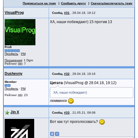
Подписаться на тему
Сообщить другу
Скачать/распечатать тему
VisualProg
Сообщ.
#31
,
28.04.18, 19:12
ХА, наши побеждают) 15 против 13
Profi
Профиль
·
PM
Поощрения
: 1 Dgm
Рейтинг (ф): 7
Dushevny
Сообщ.
#32
,
28.04.18, 19:16
Member
Цитата
VisualProg @
28.04.18, 19:12
Профиль
·
PM
ХА, наши побеждают)
Рейтинг (ф): 23
лемминги
Jin X
Сообщ.
#33
,
21.05.21, 09:08
Вот как тут проголосовать?