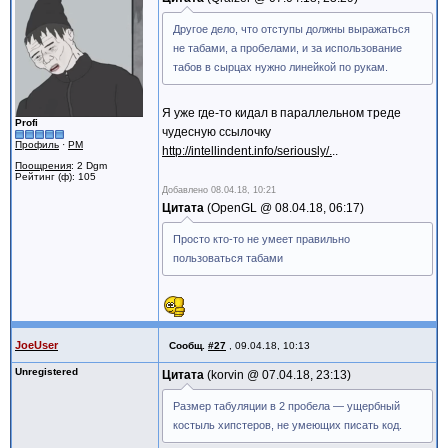
Другое дело, что отступы должны выражаться
не табами, а пробелами, и за использование
табов в сырцах нужно линейкой по рукам.
Я уже где-то кидал в параллельном треде
Profi
чудесную ссылочку
Профиль
·
PM
http://intellindent.info/seriously/.
..
Поощрения
: 2 Dgm
Рейтинг (ф): 105
Добавлено
08.04.18, 10:21
Цитата
OpenGL @
08.04.18, 06:17
Просто кто-то не умеет правильно
пользоваться табами
JoeUser
Сообщ.
#27
,
09.04.18, 10:13
Unregistered
Цитата
korvin @
07.04.18, 23:13
Размер табуляции в 2 пробела — ущербный
костыль хипстеров, не умеющих писать код.