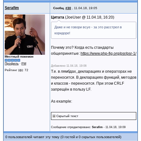
Serafim
Сообщ.
#30
,
11.04.18, 19:05
Цитата
JoeUser @
11.04.18, 16:20
Даже и не говори всуе - за это расстрел в
коридоре!
Почему это? Когда есть стандарты
общепринятые:
https://www.php-fig.org/psr/psr-1/
Местный покемон
Профиль
·
PM
Добавлено
11.04.18, 19:06
Рейтинг (ф): 72
Т.е. в лямбдах, декларациях и операторах не
переносится. В декларациях функций, методов
и классов - переносится. При этом CRLF
запрещён в пользу LF.
As example:
Скрытый текст
Сообщение отредактировано:
Serafim
-
11.04.18, 19:09
0 пользователей читают эту тему (0 гостей и 0 скрытых пользователей)