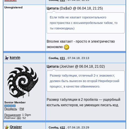
Unregistered
Цитата
Da$aD @
06.04.18, 21:25
Если тебе не хватает горизонтального
пространства с восьмипробельным табом, то
ты говнокодишь)
Вполне хватает - просто я электричество
экономлю
korvin
Сообщ.
#21
,
07.04.18, 23:13
Цитата
JoeUser @
06.04.18, 21:02
Размер табуляции, отличный 2-х знакомест,
должен быть вынесен во второй Нюрнбергский
процесс, в качестве обвиняемого.
Размер табуляции в 2 пробела — ущербный
Senior Member
костыль хипстеров, не умеющих писать код.
Профиль
·
PM
Поощрения
: 1 Dgm
Рейтинг (ф): 52
Qraizer
Сообщ.
#22
,
07.04.18, 23:29