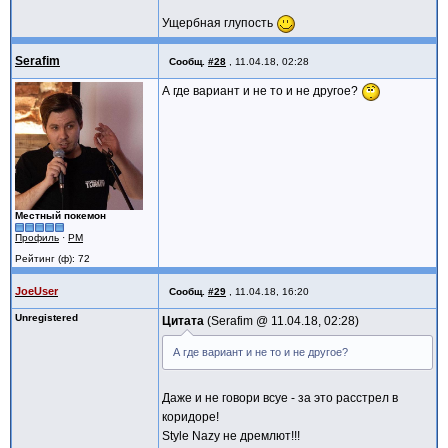
Ущербная глупость
Serafim
Сообщ.
#28
,
11.04.18, 02:28
А где вариант и не то и не другое?
Местный покемон
Профиль
·
PM
Рейтинг (ф): 72
JoeUser
Сообщ.
#29
,
11.04.18, 16:20
Unregistered
Цитата
Serafim @
11.04.18, 02:28
А где вариант и не то и не другое?
Даже и не говори всуе - за это расстрел в
коридоре!
Style Nazy не дремлют!!!