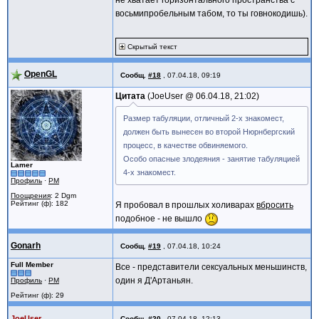
не хватает горизонтального пространства с
восьмипробельным табом, то ты говнокодишь).
Скрытый текст
OpenGL
Сообщ.
#18
,
07.04.18, 09:19
Цитата
JoeUser @
06.04.18, 21:02
Размер табуляции, отличный 2-х знакомест,
должен быть вынесен во второй Нюрнбергский
процесс, в качестве обвиняемого.
Особо опасные злодеяния - занятие табуляцией
Lamer
4-х знакомест.
Профиль
·
PM
Поощрения
: 2 Dgm
Рейтинг (ф): 182
Я пробовал в прошлых холиварах
вбросить
подобное - не вышло
Gonarh
Сообщ.
#19
,
07.04.18, 10:24
Full Member
Все - представители сексуальных меньшинств,
один я Д'Артаньян.
Профиль
·
PM
Рейтинг (ф): 29
JoeUser
Сообщ.
#20
,
07.04.18, 12:13