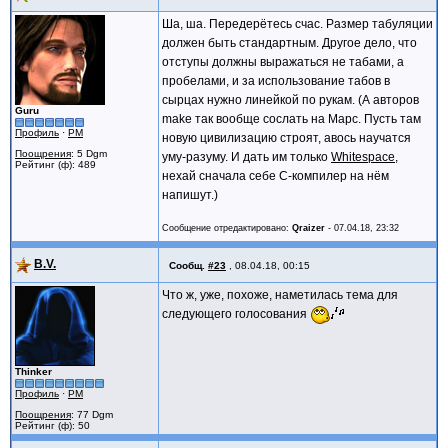
Ша, ша. Передерётесь счас. Размер табуляции
должен быть стандартным. Другое дело, что
отступы должны выражаться не табами, а
пробелами, и за использование табов в
сырцах нужно линейкой по рукам. (А авторов
Guru
make так вообще сослать на Марс. Пусть там
Профиль
·
PM
новую цивилизацию строят, авось научатся
Поощрения
: 5 Dgm
уму-разуму. И дать им только
Whitespace
,
Рейтинг (ф): 489
нехай сначала себе C-компилер на нём
напишут.)
Сообщение отредактировано:
Qraizer
-
07.04.18, 23:32
B.V.
Сообщ.
#23
,
08.04.18, 00:15
Что ж, уже, похоже, наметилась тема для
следующего голосования
Thinker
Профиль
·
PM
Поощрения
: 77 Dgm
Рейтинг (ф): 50