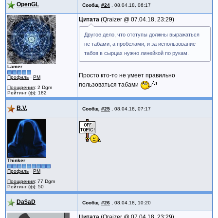
OpenGL
Сообщ.
#24
,
08.04.18, 06:17
Цитата
Qraizer @
07.04.18, 23:29
Другое дело, что отступы должны выражаться
не табами, а пробелами, и за использование
табов в сырцах нужно линейкой по рукам.
Lamer
Просто кто-то не умеет правильно
Профиль
·
PM
пользоваться табами
Поощрения
: 2 Dgm
Рейтинг (ф): 182
B.V.
Сообщ.
#25
,
08.04.18, 07:17
Thinker
Профиль
·
PM
Поощрения
: 77 Dgm
Рейтинг (ф): 50
Da$aD
Сообщ.
#26
,
08.04.18, 10:20
Цитата
Qraizer @
07.04.18, 23:29