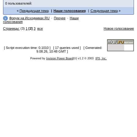
0 пользователей:
Предыдущая тема
Наши голосования
Следующая тема
Форум на Исходниках.RU
Прочее
Наши
голосования
Страницы:
(3)
1
[2]
3
все
Новое голосование
[ Script execution time: 0.1010 ] [ 17 queries used ] [ Generated:
9.08.26, 10:48 GMT ]
Powered by
Invision Power Board
(U) v1.2 © 2003
IPS, Inc.