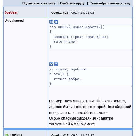
Подписаться на тему
Сообщить другу
Скачать/распечатать тему
JoeUser
Сообщ.
#16
,
06.04.18, 21:02
Unregistered
это лишний_износ_каретки()
{
возврат_строки тоже_износ;
return зло;
}
// Ктулху одобряет
а это() {
return добро;
}
Размер табуляции, отличный 2-х знакомест,
должен быть вынесен во второй Нюрнбергский
процесс, в качестве обвиняемого.
Особо опасные злодеяния - занятие
табуляцией 4-х знакомест.
Da$aD
Сообщ.
#17
,
06.04.18, 21:25