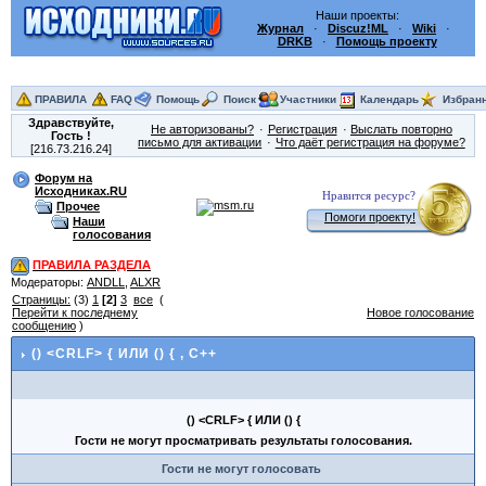
Наши проекты:
Журнал
·
Discuz!ML
·
Wiki
·
DRKB
·
Помощь проекту
ПРАВИЛА
FAQ
Помощь
Поиск
Участники
Календарь
Избран
Здравствуйте,
Не авторизованы?
Регистрация
Выслать повторно
Гость
!
письмо для активации
Что даёт регистрация на форуме?
[216.73.216.24]
Форум на
Исходниках.RU
Нравится ресурс?
Прочее
Помоги проекту!
Наши
голосования
ПРАВИЛА РАЗДЕЛА
Модераторы:
ANDLL
,
ALXR
Страницы:
(3)
1
[2]
3
все
(
Перейти к последнему
Новое голосование
сообщению
)
() <CRLF> { ИЛИ () {
, C++
() <CRLF> { ИЛИ () {
Гости не могут просматривать результаты голосования.
Гости не могут голосовать