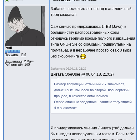
Забавно, несколько лет назад я аналогичный
тред создавал.
Сам сейчас придерживаюсь 1TBS (Java), к
большинству распространенных схем
отношусь терпимо (кроме полного извращения
типа GNU-style со скобками, подвинутыми на
Profi
пол-таба), а в нерабочее просто юзаю языки
Профиль
·
PM
без скобочкинга
Поощрения
: 2 Dgm
Рейтинг (ф): 105
Добавлено
06.04.18, 21:26
Цитата
JoeUser @
06.04.18, 21:02
Размер табуляции, отличный 2-х знакомест,
должен быть вынесен во второй Нюрнбергский
процесс, в качестве обвиняемого.
Особо опасные злодеяния - занятие табуляцией
4-х знакомест.
Я придерживаюсь мнения Линуса (таб должен
быть виден невооруженным глазом. Если тебе