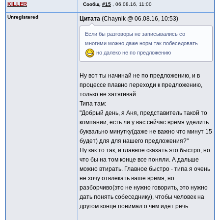
KILLER
Сообщ.
#15
,
06.08.16, 11:00
Unregistered
Цитата
Chaynik @
06.08.16, 10:53
Если бы разговоры не записывались со
многими можно даже норм так побеседовать
но далеко не по предложению
Ну вот ты начинай не по предложению, и в
процессе плавно переходи к предложению,
только не затягивай.
Типа там:
"Добрый день, я Аня, представитель такой то
компании, есть ли у вас сейчас время уделить
буквально минутку(даже не важно что минут 15
будет) для для нашего предложения?"
Ну как то так, и главное сказать это быстро, но
что бы на том конце все поняли. А дальше
можно втирать. Главное быстро - типа я очень
не хочу отвлекать ваше время, но
разборчиво(это не нужно говорить, это нужно
дать понять собеседнику), чтобы человек на
другом конце понимал о чем идет речь.