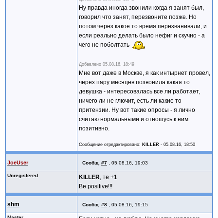
Ну правда иногда звонили когда я занят был,
говорил что занят, перезвоните позже. Но
потом через какое то время перезванивали, и
если реально делать было нефиг и скучно - а
чего не поболтать
Добавлено
05.08.16, 18:49
Мне вот даже в Москве, я как интырнет провел,
через пару месяцев позвонила какая то
девушка - интересовалась все ли работает,
ничего ли не глючит, есть ли какие то
притензии. Ну вот такие опросы - я лично
считаю нормальными и отношусь к ним
позитивно.
Сообщение отредактировано:
KILLER
-
05.08.16, 18:50
JoeUser
Сообщ.
#7
,
05.08.16, 19:03
Unregistered
KILLER
, те +1
Be positive!!!
shm
Сообщ.
#8
,
05.08.16, 19:15
Master