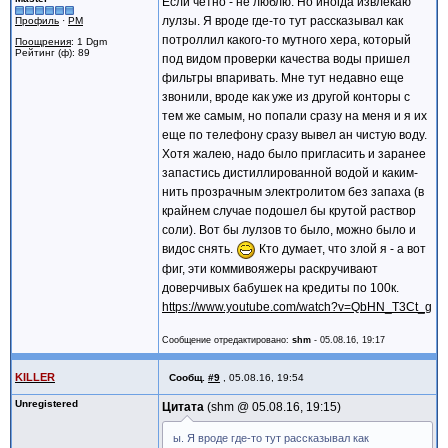
Если четно - не люблю. Но иногда извлекаю
лулзы. Я вроде где-то тут рассказывал как
Профиль
·
PM
потроллил какого-то мутного хера, который
Поощрения
: 1 Dgm
Рейтинг (ф): 89
под видом проверки качества воды пришел
фильтры впаривать. Мне тут недавно еще
звонили, вроде как уже из другой конторы с
тем же самым, но попали сразу на меня и я их
еще по телефону сразу вывел ан чистую воду.
Хотя жалею, надо было пригласить и заранее
запастись дистиллированной водой и каким-
нить прозрачным электролитом без запаха (в
крайнем случае подошел бы крутой раствор
соли). Вот бы лулзов то было, можно было и
видос снять.
Кто думает, что злой я - а вот
фиг, эти коммивояжеры раскручивают
доверчивых бабушек на кредиты по 100к.
https://www.youtube.com/watch?v=QbHN_T3Ct_g
Сообщение отредактировано:
shm
-
05.08.16, 19:17
KILLER
Сообщ.
#9
,
05.08.16, 19:54
Unregistered
Цитата
shm @
05.08.16, 19:15
ы. Я вроде где-то тут рассказывал как