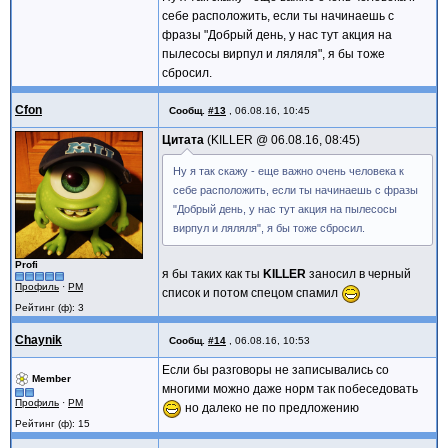
себе расположить, если ты начинаешь с
фразы "Добрый день, у нас тут акция на
пылесосы вирпул и ляляля", я бы тоже
сбросил.
Cfon
Сообщ.
#13
,
06.08.16, 10:45
Цитата
KILLER @
06.08.16, 08:45
Ну я так скажу - еще важно очень человека к
себе расположить, если ты начинаешь с фразы
"Добрый день, у нас тут акция на пылесосы
вирпул и ляляля", я бы тоже сбросил.
Profi
я бы таких как ты
KILLER
заносил в черный
Профиль
·
PM
список и потом спецом спамил
Рейтинг (ф): 3
Chaynik
Сообщ.
#14
,
06.08.16, 10:53
Если бы разговоры не записывались со
Member
многими можно даже норм так побеседовать
Профиль
·
PM
но далеко не по предложению
Рейтинг (ф): 15