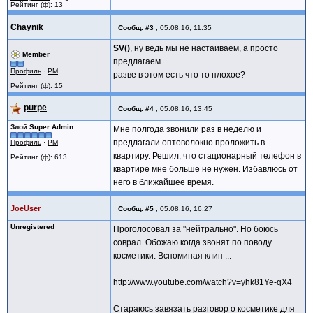
Рейтинг (ф): 13
Chaynik
Сообщ.
#3
,
05.08.16, 11:35
SV()
, ну ведь мы не настаиваем, а просто
Member
предлагаем
Профиль
·
PM
разве в этом есть что то плохое?
Рейтинг (ф): 15
purpe
Сообщ.
#4
,
05.08.16, 13:45
Злой Super Admin
Мне полгода звонили раз в неделю и
предлагали оптоволокно проложить в
Профиль
·
PM
квартиру. Решил, что стационарный телефон в
Рейтинг (ф): 613
квартире мне больше не нужен. Избавлюсь от
него в ближайшее время.
JoeUser
Сообщ.
#5
,
05.08.16, 16:27
Unregistered
Проголосовал за "нейтрально". Но боюсь
соврал. Обожаю когда звонят по поводу
косметики. Вспоминая клип ...
http://www.youtube.com/watch?v=yhk81Ye-qX4
Стараюсь завязать разговор о косметике для