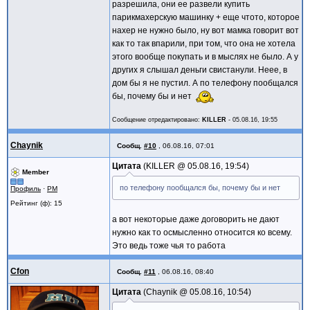
разрешила, они ее развели купить
парикмахерскую машинку + еще чтото, которое
нахер не нужно было, ну вот мамка говорит вот
как то так впарили, при том, что она не хотела
этого вообще покупать и в мыслях не было. А у
других я слышал деньги свистанули. Неее, в
дом бы я не пустил. А по телефону пообщался
бы, почему бы и нет
Сообщение отредактировано:
KILLER
-
05.08.16, 19:55
Chaynik
Сообщ.
#10
,
06.08.16, 07:01
Цитата
KILLER @
05.08.16, 19:54
Member
по телефону пообщался бы, почему бы и нет
Профиль
·
PM
Рейтинг (ф): 15
а вот некоторые даже договорить не дают
нужно как то осмысленно относится ко всему.
Это ведь тоже чья то работа
Cfon
Сообщ.
#11
,
06.08.16, 08:40
Цитата
Chaynik @
05.08.16, 10:54