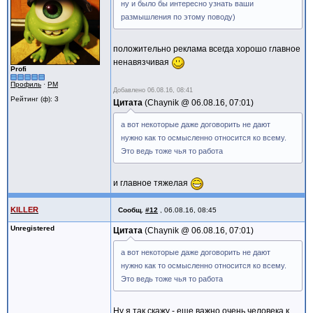
ну и было бы интересно узнать ваши
размышления по этому поводу)
положительно реклама всегда хорошо главное
ненавязчивая
Profi
Профиль
·
PM
Добавлено
06.08.16, 08:41
Рейтинг (ф): 3
Цитата
Chaynik @
06.08.16, 07:01
а вот некоторые даже договорить не дают
нужно как то осмысленно относится ко всему.
Это ведь тоже чья то работа
и главное тяжелая
KILLER
Сообщ.
#12
,
06.08.16, 08:45
Unregistered
Цитата
Chaynik @
06.08.16, 07:01
а вот некоторые даже договорить не дают
нужно как то осмысленно относится ко всему.
Это ведь тоже чья то работа
Ну я так скажу - еще важно очень человека к