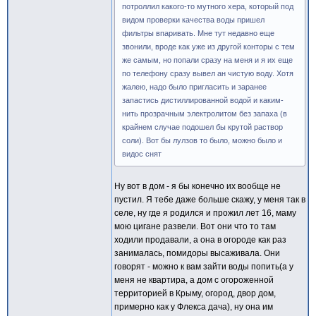
потроллил какого-то мутного хера, который под
видом проверки качества воды пришел
фильтры впаривать. Мне тут недавно еще
звонили, вроде как уже из другой конторы с тем
же самым, но попали сразу на меня и я их еще
по телефону сразу вывел ан чистую воду. Хотя
жалею, надо было пригласить и заранее
запастись дистиллированной водой и каким-
нить прозрачным электролитом без запаха (в
крайнем случае подошел бы крутой раствор
соли). Вот бы лулзов то было, можно было и
видос снят
Ну вот в дом - я бы конечно их вообще не
пустил. Я тебе даже больше скажу, у меня так в
селе, ну где я родился и прожил лет 16, маму
мою цигане развели. Вот они что то там
ходили продавали, а она в огороде как раз
занималась, помидоры высаживала. Они
говорят - можно к вам зайти воды попить(а у
меня не квартира, а дом с огороженной
территорией в Крыму, огород, двор дом,
примерно как у Флекса дача), ну она им