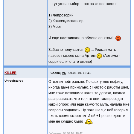
... тут уж на выбор ... оптовые поставки в:
1) Лепрозорий
2) Кожвендиспансер
3) Морг
И еще настаиваю на обмене опытом!!!
Забавно получается
... Редкая мать
назовет своего сына Артем
(Артемы -
сорри есличо, это шютко)
KILLER
Сообщ.
#6
,
05.08.16, 18:41
Unregistered
Ответил нейтрально. По факту мне пофигу,
иногда даже прикольно. Я как то с работы шел,
мне тоже позвонила какая то деваха, начала
распрашивать что то, что они там проводят
какой опрос или еще какую то муть, начала мне
вопросы задавать. Ну пока шел, с ней говорил
- хоть время скоротал. И ей +1 респондент, и
мне не скушно было
Добавлено
05.08.16, 18:42