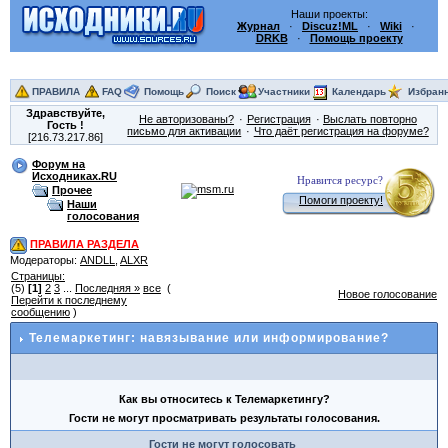
Наши проекты:
Журнал
·
Discuz!ML
·
Wiki
·
DRKB
·
Помощь проекту
ПРАВИЛА
FAQ
Помощь
Поиск
Участники
Календарь
Избран
Здравствуйте,
Не авторизованы?
Регистрация
Выслать повторно
Гость
!
письмо для активации
Что даёт регистрация на форуме?
[216.73.217.86]
Форум на
Исходниках.RU
Нравится ресурс?
Прочее
Помоги проекту!
Наши
голосования
ПРАВИЛА РАЗДЕЛА
Модераторы:
ANDLL
,
ALXR
Страницы:
(5)
[1]
2
3
...
Последняя »
все
(
Новое голосование
Перейти к последнему
сообщению
)
Телемаркетинг: навязывание или информирование?
Как вы относитесь к Телемаркетингу?
Гости не могут просматривать результаты голосования.
Гости не могут голосовать