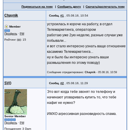
Подписаться на тему
Сообщить другу
Скачать/распечатать тему
Chaynik
Сообщ.
#1
,
05.08.16, 10:54
устроилась я короче на работу, в отдел
Member
Телемаркетинга, оператором
Профиль
·
PM
работаю уже 2ую неделю, разные случаи уже
Рейтинг (ф): 15
побывали...
и вот стало интересно узнать ваще отношение
касамемо Телемаркетинга...
ну и было бы интересно узнать ваши
размышления по этому поводу)
Сообщение отредактировано:
Chaynik
-
05.08.16, 10:59
SV()
Сообщ.
#2
,
05.08.16, 11:29
Это вот когда тебе звонят по телефону и
начинают уговаривать купить то, что тебе
нафиг не нужно?
ИМХО агрессивная разновидность спама.
Senior Member
Профиль
·
PM
Поощрения
: 3 Dgm