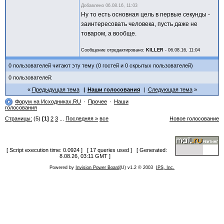
Добавлено
06.08.16, 11:03
Ну то есть основная цель в первые секунды -
заинтересовать человека, пусть даже не
товаром, а вообще.
Сообщение отредактировано:
KILLER
-
06.08.16, 11:04
0 пользователей читают эту тему (0 гостей и 0 скрытых пользователей)
0 пользователей:
Предыдущая тема
Наши голосования
Следующая тема
Форум на Исходниках.RU
Прочее
Наши
голосования
Страницы:
(5)
[1]
2
3
...
Последняя »
все
Новое голосование
[ Script execution time: 0.0924 ] [ 17 queries used ] [ Generated:
8.08.26, 03:11 GMT ]
Powered by
Invision Power Board
(U) v1.2 © 2003
IPS, Inc.