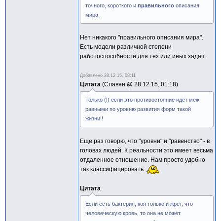
точного, короткого и
правильного
описания
мира.
Нет никакого "правильного описания мира".
Есть модели различной степени
работоспособности для тех или иных задач.
Добавлено
28.12.15, 08:11
Цитата
Славян @
28.12.15, 01:18
Только (!) если это противостояние идёт меж
равными по уровню развития форм такой
жизни!!
Еще раз говорю, что "уровни" и "равенство" - в
головах людей. К реальности это имеет весьма
отдаленное отношение. Нам просто удобно
так классифицировать
Цитата
Если есть бактерия, коя только и жрёт, что
человеческую кровь, то она не может