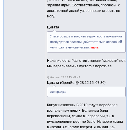
"правил игры". Соответственно, прогнозы, с
достаточной долей уверенности строить не
могу.
Цитата
Я всего лишь о том, что вероятность появления
возбудителя болезни, действительно способной
уничтожить человечество,
мала
.
Наличие есть. Расчетов степени "малости" нет.
Мы переливаем из пустого в порожнее.
Добавлено
28.12.15, 07:47
Цитата
OpenGL @
28.12.15, 07:30
лихорадка
Как уж назовешь. В 2010 году я переболел
воспалением легких. Больницы били
переполнены, лежал в неврологии, т.к. в
пульмонологии мест не было. Из моего крыла
вывезли 3-х ногами вперед. Я выжил. Как