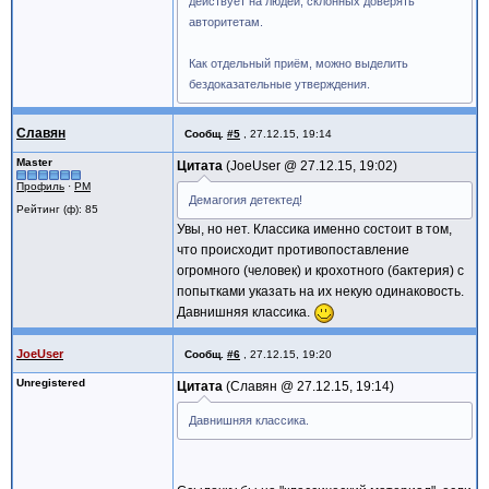
действует на людей, склонных доверять
авторитетам.
Как отдельный приём, можно выделить
бездоказательные утверждения.
Славян
Сообщ.
#5
,
27.12.15, 19:14
Master
Цитата
JoeUser @
27.12.15, 19:02
Профиль
·
PM
Демагогия детектед!
Рейтинг (ф): 85
Увы, но нет. Классика именно состоит в том,
что происходит противопоставление
огромного (человек) и крохотного (бактерия) с
попытками указать на их некую одинаковость.
Давнишняя классика.
JoeUser
Сообщ.
#6
,
27.12.15, 19:20
Unregistered
Цитата
Славян @
27.12.15, 19:14
Давнишняя классика.