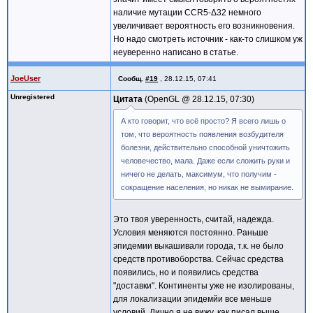
наличие мутации CCR5-Δ32 немного
увеличивает вероятность его возникновения.
Но надо смотреть источник - как-то слишком уж
неуверенно написано в статье.
JoeUser
Сообщ.
#19
,
28.12.15, 07:41
Unregistered
Цитата
OpenGL @
28.12.15, 07:30
А кто говорит, что всё просто? Я всего лишь о
том, что вероятность появления возбудителя
болезни, действительно способной уничтожить
человечество, мала. Даже если сложить руки и
ничего не делать, максимум, что получим -
сокращение населения, но никак не вымирание.
Это твоя уверенность, считай, надежда.
Условия меняются постоянно. Раньше
эпидемии выкашивали города, т.к. не было
средств противоборства. Сейчас средства
появились, но и появились средства
"доставки". Континенты уже не изолированы,
для локализации эпидемйи все меньше
условий. Лично я не вижу, как писал выше,