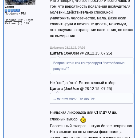
А кто говорит, что всё просто? Я всего лишь о
том, что вероятность появления возбудителя
Lamer
болезни, действительно способной
Профиль
·
PM
уничтожить человечество, мала. Даже если
Поощрения
: 2 Dgm
Рейтинг (ф): 182
сложить руки и ничего не делать, максимум,
что получим - сокращение населения, но никак
не вымирание.
Добавлено
28.12.15, 07:36
Цитата
JoeUser @
28.12.15, 07:25
Вопрос: кто и как контролирует "потребление
ресурса"?
Не "кто", а "что". Естественный отбор.
Цитата
JoeUser @
28.12.15, 07:25
... ну и не одно, так другое:
Нильская лихорадка или СПИД? О да,
сложный выбор
Рассеянный склероз - штука более неприяная.
Но вызывается он многими факторами, а
значит имеет смысл говорить о вероятностях -