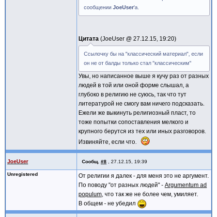
сообщении
JoeUser
'а.
Цитата
JoeUser @
27.12.15, 19:20
Ссылочку бы на "классический материал", если
он не от балды только стал "классическим"
Увы, но написанное выше я кучу раз от разных
людей в той или оной форме слышал, а
глубоко в религию не суюсь, так что тут
литературой не смогу вам ничего подсказать.
Ежели же выкинуть религиозный пласт, то
тоже попытки сопоставления мелкого и
крупного берутся из тех или иных разговоров.
Извиняйте, если что.
JoeUser
Сообщ.
#8
,
27.12.15, 19:39
Unregistered
От религии я далек - для меня это не аргумент.
По поводу "от разных людей" -
Argumentum ad
populum
, что так же не более чем, умиляет.
В общем - не убедил