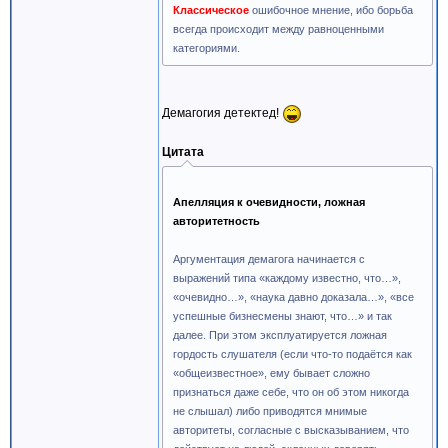
Классическое
ошибочное мнение, ибо борьба
всегда происходит между равноценными
категориями.
Демагогия детектед!
Цитата
Апелляция к очевидности, ложная
авторитетность
Аргументация демагога начинается с
выражений типа «каждому известно, что…»,
«очевидно…», «наука давно доказала…», «все
успешные бизнесмены знают, что…» и так
далее. При этом эксплуатируется ложная
гордость слушателя (если что-то подаётся как
«общеизвестное», ему бывает сложно
признаться даже себе, что он об этом никогда
не слышал) либо приводятся мнимые
авторитеты, согласные с высказыванием, что