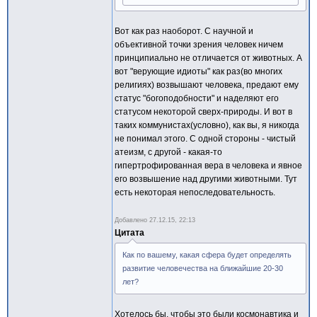
Вот как раз наоборот. С научной и
объективной точки зрения человек ничем
принципиально не отличается от животных. А
вот "верующие идиоты" как раз(во многих
религиях) возвышают человека, предают ему
статус "богоподобности" и наделяют его
статусом некоторой сверх-природы. И вот в
таких коммунистах(условно), как вы, я никогда
не понимал этого. С одной стороны - чистый
атеизм, с другой - какая-то
гипертрофированная вера в человека и явное
его возвышение над другими животными. Тут
есть некоторая непоследовательность.
Добавлено
27.12.15, 22:13
Цитата
Как по вашему, какая сфера будет определять
развитие человечества на ближайшие 20-30
лет?
Хотелось бы, чтобы это были космонавтика и