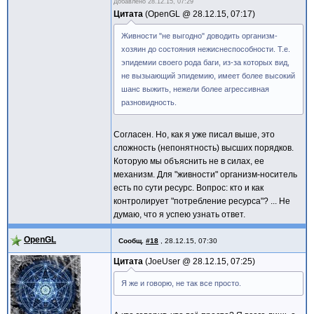
Добавлено
28.12.15, 07:29
Цитата
OpenGL @
28.12.15, 07:17
Живности "не выгодно" доводить организм-
хозяин до состояния нежиснеспособности. Т.е.
эпидемии своего рода баги, из-за которых вид,
не вызыающий эпидемию, имеет более высокий
шанс выжить, нежели более агрессивная
разновидность.
Согласен. Но, как я уже писал выше, это
сложность (непонятность) высших порядков.
Которую мы объяснить не в силах, ее
механизм. Для "живности" организм-носитель
есть по сути ресурс. Вопрос: кто и как
контролирует "потребление ресурса"? ... Не
думаю, что я успею узнать ответ.
OpenGL
Сообщ.
#18
,
28.12.15, 07:30
Цитата
JoeUser @
28.12.15, 07:25
Я же и говорю, не так все просто.