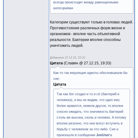
всегда происходит между равноценными
категориями
Категории существуют только в головах людей.
Противостояние различных форм жизни и
организмов - вполне часть объективной
реальности. Бактерии вполне способны
уничтожить людей.
Добавлено
27.12.15, 22:10
Цитата
Славян @
27.12.15, 19:33
Как-то так верующие идиоты обосновывали бы
сие:
Цитата
Так как бог создал и то и сё (бактерий и
человека), и мы не видим, что одно ему
более нравится, нежели другое, то вполне
сносно ожидать, что значимость бактерий
столь же высока, сколь и человек. А потому
вполне резонно, что они могут вступить в
борьбу с человеком за что-либо. Сие и
произошло в сообщении
JoeUser
'а.