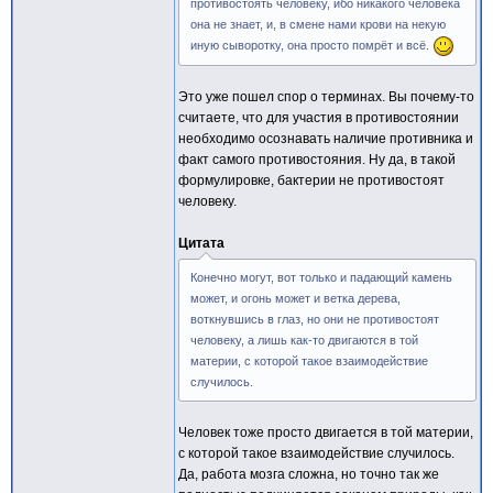
противостоять человеку, ибо никакого человека
она не знает, и, в смене нами крови на некую
иную сыворотку, она просто помрёт и всё.
Это уже пошел спор о терминах. Вы почему-то
считаете, что для участия в противостоянии
необходимо осознавать наличие противника и
факт самого противостояния. Ну да, в такой
формулировке, бактерии не противостоят
человеку.
Цитата
Конечно могут, вот только и падающий камень
может, и огонь может и ветка дерева,
воткнувшись в глаз, но они не противостоят
человеку, а лишь как-то двигаются в той
материи, с которой такое взаимодействие
случилось.
Человек тоже просто двигается в той материи,
с которой такое взаимодействие случилось.
Да, работа мозга сложна, но точно так же