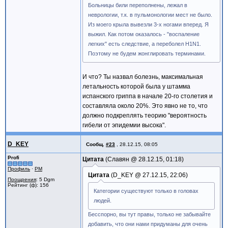
Больницы били переполнены, лежал в
неврологии, т.к. в пульмонологии мест не было.
Из моего крыла вывезли 3-х ногами вперед. Я
выжил. Как потом оказалось - "воспаление
легких" есть следствие, а переболел H1N1.
Поэтому не будем жонглировать терминами.
И что? Ты назвал болезнь, максимальная
летальность которой была у штамма
испанского гриппа в начале 20-го столетия и
составляла около 20%. Это явно не то, что
должно подкреплять теорию "вероятность
гибели от эпидемии высока".
D_KEY
Сообщ.
#23
,
28.12.15, 08:05
Profi
Цитата
Славян @
28.12.15, 01:18
Профиль
·
PM
Цитата
D_KEY @
27.12.15, 22:06
Поощрения
: 5 Dgm
Рейтинг (ф): 156
Категории существуют только в головах
людей.
Бесспорно, вы тут правы, только не забывайте
добавить, что они нами придуманы для очень