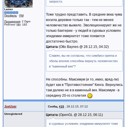
запросто.
Lamer
Тоже трудно представить. В средние века чума
Профиль
·
PM
косила деревни только так - тем не менее
Поощрения
: 2 Dgm
Рейтинг (ф): 182
человечество выжило. Эволюционируют же не
только бактерии - у людей в суровых условиях
эпидемии иммунитет тоже появится
достаточно быстро.
Цитата
Otto Baynes @
28.12.15, 04:32
Славян, вы не согласны, что симбиоз гриппа и
эболы вполне способны вернуть человечество
в "каменный век"?
Не способны. Максимум (и то, имхо, вряд-ли)
будет как в "Противостоянии" Кинга. Вернулись
там далеко не в в каменный век. Максимум - в
середину 20-го столетия
JoeUser
Сообщ.
#15
,
28.12.15, 07:12
Unregistered
Цитата
OpenGL @
28.12.15, 06:11
в суровых условиях эпидемии иммунитет тоже