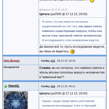
Добавлено
28.12.15, 01:27
Цитата
ya2500 @
27.12.15, 20:03
Я читал, что уже известно несколько
предположений на счёт того,
как нужно слегка
изменить существующие вирусы, чтобы они
могли стать причиной гибели человечества
.
И исследования в этом направлении ведутся.
Да брехня всё то; пусть исследования ведутся,
вы лишь не ведитесь.
Otto Baynes
Сообщ.
#13
,
28.12.15, 04:32
Unregistered
Славян
, вы не согласны, что симбиоз гриппа и
эболы вполне способны вернуть человечество
в "каменный век"?
OpenGL
Сообщ.
#14
,
28.12.15, 06:11
Цитата
ya2500 @
27.12.15, 20:03
Однако, трудно представить уничтожение
человечества комарами. А вот от бактерий-