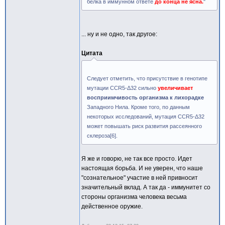
белка в иммунном ответе
до конца не ясна.
"
... ну и не одно, так другое:
Цитата
Следует отметить, что присутствие в генотипе
мутации CCR5-Δ32 сильно
увеличивает
восприимчивость организма к лихорадке
Западного Нила. Кроме того, по данным
некоторых исследований, мутация CCR5-Δ32
может повышать риск развития рассеянного
склероза[6].
Я же и говорю, не так все просто. Идет
настоящая борьба. И не уверен, что наше
"сознательное" участие в ней привносит
значительный вклад. А так да - иммунитет со
стороны организма человека весьма
действенное оружие.