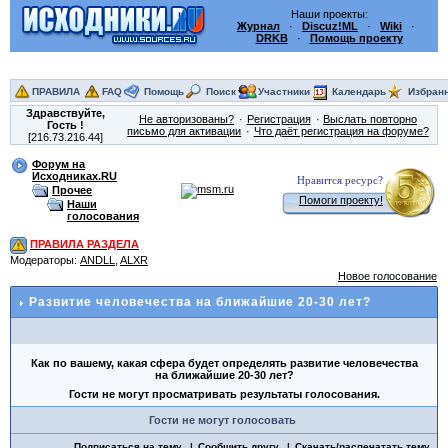
Наши проекты:
Журнал
·
Discuz!ML
·
Wiki
·
DRKB
·
Помощь проекту
ПРАВИЛА
FAQ
Помощь
Поиск
Участники
Календарь
Избран
Здравствуйте,
Не авторизованы?
Регистрация
Выслать повторно
Гость
!
письмо для активации
Что даёт регистрация на форуме?
[216.73.216.44]
Форум на
Исходниках.RU
Нравится ресурс?
Прочее
Помоги проекту!
Наши
голосования
ПРАВИЛА РАЗДЕЛА
Модераторы:
ANDLL
,
ALXR
Новое голосование
Развитие человечества на ближайшие 20-30 лет?
Как по вашему, какая сфера будет определять развитие человечества
на ближайшие 20-30 лет?
Гости не могут просматривать результаты голосования.
Гости не могут голосовать
Подписаться на тему
Сообщить другу
Скачать/распечатать тему