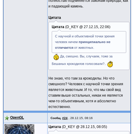
полностью подчиняется законам природы, как
и падающий камень.
Цитата
Цитата
D_KEY @
27.12.15, 22:06
С научной и объективной точки зрения
человек ничем
принципиально не
отличается
от животных.
Да, смешно. Вы, случаем, тоже за
Бешаных крокодилов голосовали?..
Не знаю, что там за крокодилы. Но что
смешного? Человек с научной точки зрения
является животным. И то, что мы свой вид
ставим выше остальных, никак не является
чем-то объективным, хотя и абсолютно
естественно.
OpenGL
Сообщ.
#24
,
28.12.15, 08:16
Цитата
D_KEY @
28.12.15, 08:05