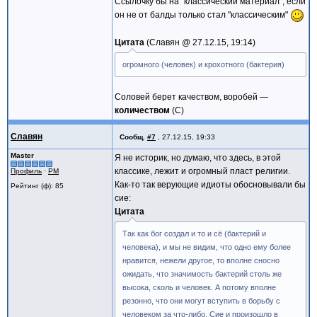
Ссылочку бы на "классический материал", если
он не от балды только стал "классическим"
Цитата
Славян @
27.12.15, 19:14
огромного (человек) и крохотного (бактерия)
Соловей берет качеством, воробей —
количеством
(С)
Славян
Сообщ.
#7
,
27.12.15, 19:33
Master
Я не историк, но думаю, что здесь, в этой
классике, лежит и огромный пласт религии.
Профиль
·
PM
Как-то так верующие идиоты обосновывали бы
Рейтинг (ф): 85
сие:
Цитата
Так как бог создал и то и сё (бактерий и
человека), и мы не видим, что одно ему более
нравится, нежели другое, то вполне сносно
ожидать, что значимость бактерий столь же
высока, сколь и человек. А потому вполне
резонно, что они могут вступить в борьбу с
человеком за что-либо. Сие и произошло в