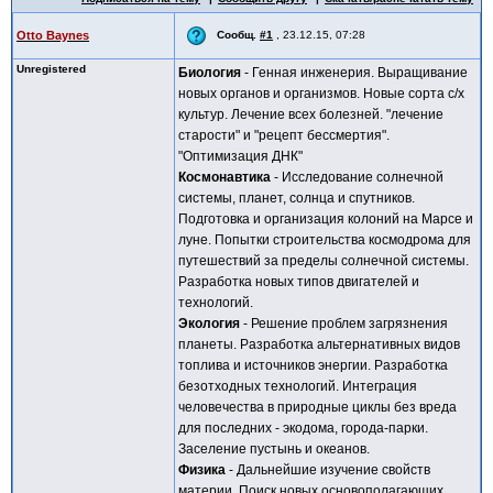
Otto Baynes
Сообщ.
#1
,
23.12.15, 07:28
Unregistered
Биология
- Генная инженерия. Выращивание
новых органов и организмов. Новые сорта с/х
культур. Лечение всех болезней. "лечение
старости" и "рецепт бессмертия".
"Оптимизация ДНК"
Космонавтика
- Исследование солнечной
системы, планет, солнца и спутников.
Подготовка и организация колоний на Марсе и
луне. Попытки строительства космодрома для
путешествий за пределы солнечной системы.
Разработка новых типов двигателей и
технологий.
Экология
- Решение проблем загрязнения
планеты. Разработка альтернативных видов
топлива и источников энергии. Разработка
безотходных технологий. Интеграция
человечества в природные циклы без вреда
для последних - экодома, города-парки.
Заселение пустынь и океанов.
Физика
- Дальнейшие изучение свойств
материи. Поиск новых основополагающих