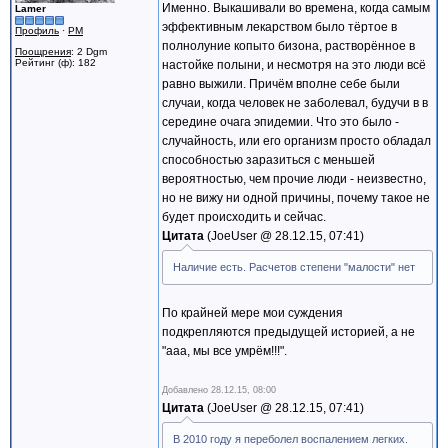
Именно. Выкашивали во времена, когда самым
Lamer
эффективным лекарством было тёртое в
Профиль
·
PM
полнолуние копыто бизона, растворённое в
Поощрения
: 2 Dgm
Рейтинг (ф): 182
настойке полыни, и несмотря на это люди всё
равно выжили. Причём вполне себе были
случаи, когда человек не заболевал, будучи в в
середине очага эпидемии. Что это было -
случайность, или его организм просто обладал
способностью заразиться с меньшей
вероятностью, чем прочие люди - неизвестно,
но не вижу ни одной причины, почему такое не
будет происходить и сейчас.
Цитата
JoeUser @
28.12.15, 07:41
Наличие есть. Расчетов степени "малости" нет
По крайней мере мои суждения
подкрепляются предыдущей историей, а не
"ааа, мы все умрём!!!".
Добавлено
28.12.15, 08:00
Цитата
JoeUser @
28.12.15, 07:41
В 2010 году я переболел воспалением легких.