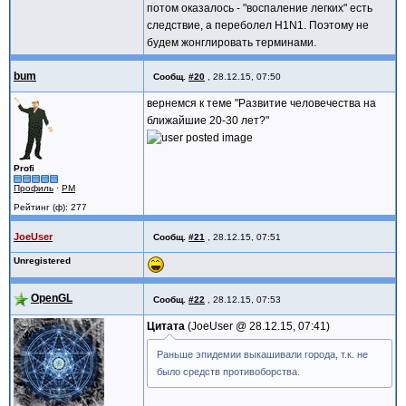
потом оказалось - "воспаление легких" есть
следствие, а переболел H1N1. Поэтому не
будем жонглировать терминами.
bum
Сообщ.
#20
,
28.12.15, 07:50
вернемся к теме "Развитие человечества на
ближайшие 20-30 лет?"
Profi
Профиль
·
PM
Рейтинг (ф): 277
JoeUser
Сообщ.
#21
,
28.12.15, 07:51
Unregistered
OpenGL
Сообщ.
#22
,
28.12.15, 07:53
Цитата
JoeUser @
28.12.15, 07:41
Раньше эпидемии выкашивали города, т.к. не
было средств противоборства.