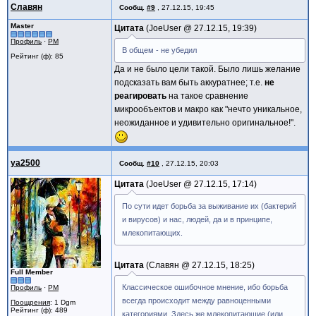
Славян
Сообщ.
#9
,
27.12.15, 19:45
Master
Цитата
JoeUser @
27.12.15, 19:39
Профиль
·
PM
В общем - не убедил
Рейтинг (ф): 85
Да и не было цели такой. Было лишь желание
подсказать вам быть аккуратнее; т.е.
не
реагировать
на такое сравнение
микрообъектов и макро как "нечто уникальное,
неожиданное и удивительно оригинальное!".
ya2500
Сообщ.
#10
,
27.12.15, 20:03
Цитата
JoeUser @
27.12.15, 17:14
По сути идет борьба за выживание их (бактерий
и вирусов) и нас, людей, да и в принципе,
млекопитающих.
Цитата
Славян @
27.12.15, 18:25
Full Member
Классическое ошибочное мнение, ибо борьба
Профиль
·
PM
всегда происходит между равноценными
Поощрения
: 1 Dgm
Рейтинг (ф): 489
категориями. Здесь же млекопитающие (или