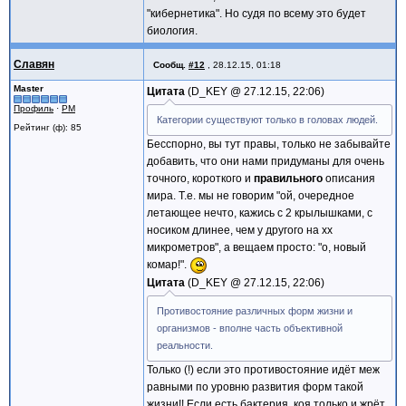
"кибернетика". Но судя по всему это будет
биология.
Славян
Сообщ.
#12
,
28.12.15, 01:18
Master
Цитата
D_KEY @
27.12.15, 22:06
Профиль
·
PM
Категории существуют только в головах людей.
Рейтинг (ф): 85
Бесспорно, вы тут правы, только не забывайте
добавить, что они нами придуманы для очень
точного, короткого и
правильного
описания
мира. Т.е. мы не говорим "ой, очередное
летающее нечто, кажись с 2 крылышками, с
носиком длинее, чем у другого на xx
микрометров", а вещаем просто: "о, новый
комар!".
Цитата
D_KEY @
27.12.15, 22:06
Противостояние различных форм жизни и
организмов - вполне часть объективной
реальности.
Только (!) если это противостояние идёт меж
равными по уровню развития форм такой
жизни!! Если есть бактерия, коя только и жрёт,