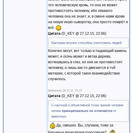
что человеческую кровь, то она не может
противостоять человеку, ибо никакого
человека она не знает, и, в смене нами крови
на некую иную сыворотку, она просто помрёт и
всё.
Цитата
D_KEY @
27.12.15, 22:06
Бактерии вполне способны уничтожить людей.
Конечно могут, вот только и падающий камень
может, и огонь может и ветка дерева,
воткнувшись в глаз, но они не противостоят
человеку, а лишь как-то двигаются в той
материи, с которой такое взаимодействие
случилось.
Добавлено
28.12.15, 01:23
Цитата
D_KEY @
27.12.15, 22:06
С научной и объективной точки зрения человек
ничем
принципиально не отличается
от
животных.
Да, смешно. Вы, случаем, тоже за
Бешаных крокодилов голосовали?..