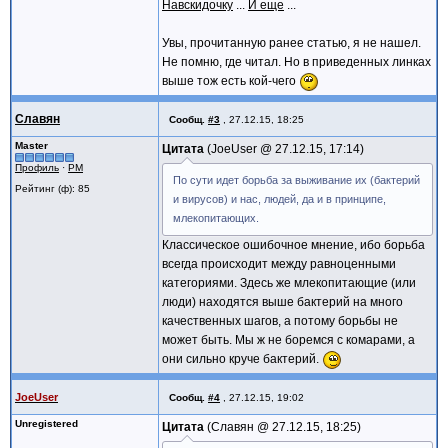
Навскидочку
...
И еще
...
Увы, прочитанную ранее статью, я не нашел.
Не помню, где читал. Но в приведенных линках
выше тож есть кой-чего
Славян
Сообщ.
#3
,
27.12.15, 18:25
Master
Цитата
JoeUser @
27.12.15, 17:14
Профиль
·
PM
По сути идет борьба за выживание их (бактерий
Рейтинг (ф): 85
и вирусов) и нас, людей, да и в принципе,
млекопитающих.
Классическое ошибочное мнение, ибо борьба
всегда происходит между равноценными
категориями. Здесь же млекопитающие (или
люди) находятся выше бактерий на много
качественных шагов, а потому борьбы не
может быть. Мы ж не боремся с комарами, а
они сильно круче бактерий.
JoeUser
Сообщ.
#4
,
27.12.15, 19:02
Unregistered
Цитата
Славян @
27.12.15, 18:25