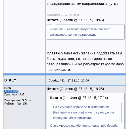
исследования в этом направлении ведутся.
Добавлено
27.12.15, 20:05
Цитата
Славян @
27.12.15, 19:45
Было лишь желание подсказать вам быть
аккуратнее; т.е. не реагировать
Славян
, у меня есть желание подсказать вам
быть аккуратнее; т.е. не реагировать не
разобравшись. Вы же регулярно какую-то лажу
пропихиваете.
D_KEY
Сообщ.
#11
,
27.12.15, 22:06
Profi
Цитата
Славян @
27.12.15, 18:25
Профиль
·
PM
Цитата
JoeUser @
27.12.15, 17:14
Поощрения
: 5 Dgm
Рейтинг (ф): 156
По сути идет борьба за выживание их
(бактерий и вирусов) и нас, людей, да и в
принципе, млекопитающих.
Классическое ошибочное мнение, ибо борьба