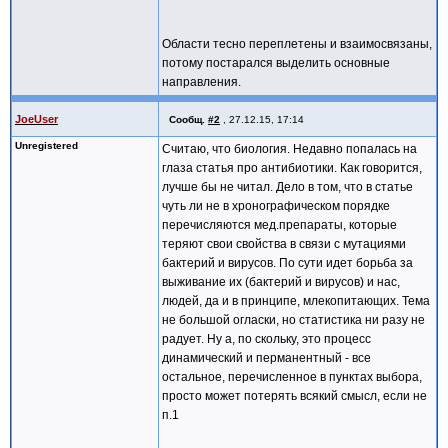
Области тесно переплетены и взаимосвязаны,
потому постарался выделить основные
направления.
JoeUser
Сообщ.
#2
,
27.12.15, 17:14
Unregistered
Считаю, что биология. Недавно попалась на
глаза статья про антибиотики. Как говорится,
лучше бы не читал. Дело в том, что в статье
чуть ли не в хронографическом порядке
перечисляются мед.препараты, которые
теряют свои свойства в связи с мутациями
бактерий и вирусов. По сути идет борьба за
выживание их (бактерий и вирусов) и нас,
людей, да и в принципе, млекопитающих. Тема
не большой огласки, но статистика ни разу не
радует. Ну а, по скольку, это процесс
динамический и перманентный - все
остальное, перечисленное в пунктах выбора,
просто может потерять всякий смысл, если не
п.1