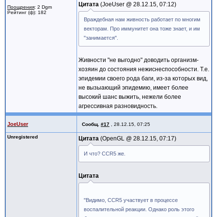
Цитата
JoeUser @
28.12.15, 07:12
Поощрения
: 2 Dgm
Рейтинг (ф): 182
Враждебная нам живность работает по многим
векторам. Про иммунитет она тоже знает, и им
"занимается".
Живности "не выгодно" доводить организм-
хозяин до состояния нежиснеспособности. Т.е.
эпидемии своего рода баги, из-за которых вид,
не вызыающий эпидемию, имеет более
высокий шанс выжить, нежели более
агрессивная разновидность.
JoeUser
Сообщ.
#17
,
28.12.15, 07:25
Unregistered
Цитата
OpenGL @
28.12.15, 07:17
И что? CCR5 же.
Цитата
"Видимо, CCR5 участвует в процессе
воспалительной реакции. Однако роль этого