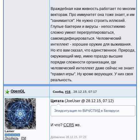
Враждебная нам живность работает по многим
векторам. Про иммунитет она тоже знает, и им
"занимается". Не нужно строить иллюзий.
Глупые бактерии и вирусы - непостижимо
сложно умеют перегруппироваться,
самомодифицироваться. Человеческий
интеллект - хорошее оружие для выживания.
Но кто вам сказал, что единственное. Природа,
окружающий мир, имею гораздо высшие
порядки сложности организации, где
человеческий интеллект даже сейчас не знает
"правил игры". Ну кроме верующих. У них своя
реальность.
OpenGL
Сообщ.
#16
,
28.12.15, 07:17
Цитата
JoeUser @
28.12.15, 07:12
Эпидситуация по ВИЧ/СПИД в Беларуси
И что?
CCR5
же.
Lamer
Добавлено
28.12.15, 07:23
Профиль
·
PM