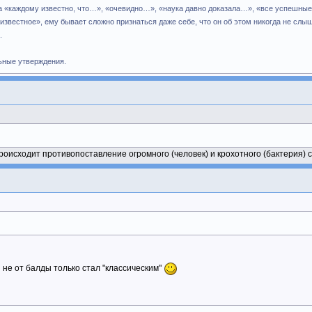
а «каждому известно, что…», «очевидно…», «наука давно доказала…», «все успешные 
еизвестное», ему бывает сложно признаться даже себе, что он об этом никогда не сл
.
ьные утверждения.
 происходит противопоставление огромного (человек) и крохотного (бактерия)
 не от балды только стал "классическим"