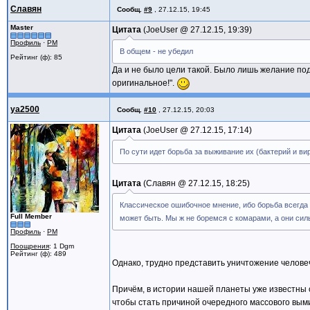
Славян
Сообщ.
#9
,
27.12.15, 19:45
Master
Цитата
JoeUser @
27.12.15, 19:39
Профиль
·
PM
В общем - не убедил
Рейтинг (ф): 85
Да и не было цели такой. Было лишь желание подс
оригинальное!".
ya2500
Сообщ.
#10
,
27.12.15, 20:03
Цитата
JoeUser @
27.12.15, 17:14
По сути идет борьба за выживание их (бактерий и ви
Цитата
Славян @
27.12.15, 18:25
Классическое ошибочное мнение, ибо борьба всегда
Full Member
может быть. Мы ж не боремся с комарами, а они силь
Профиль
·
PM
Поощрения
: 1 Dgm
Рейтинг (ф): 489
Однако, трудно представить уничтожение человеч
Причём, в истории нашей планеты уже известны с
чтобы стать причиной очередного массового выми