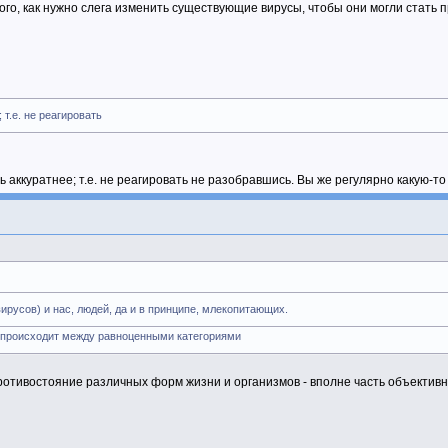
ого, как нужно слега изменить существующие вирусы, чтобы они могли стать 
т.е. не реагировать
ь аккуратнее; т.е. не реагировать не разобравшись. Вы же регулярно какую-т
вирусов) и нас, людей, да и в принципе, млекопитающих.
а происходит между равноценными категориями
Противостояние различных форм жизни и организмов - вполне часть объектив