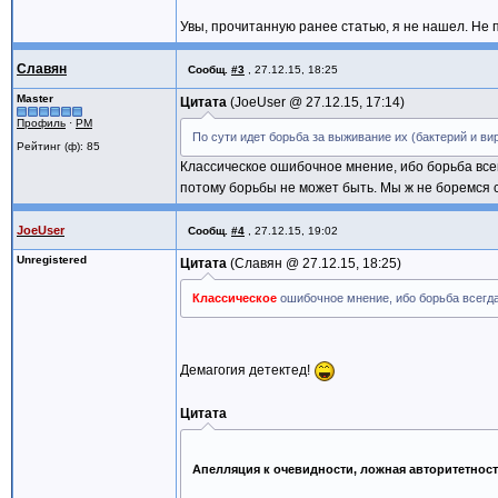
Увы, прочитанную ранее статью, я не нашел. Не 
Славян
Сообщ.
#3
,
27.12.15, 18:25
Master
Цитата
JoeUser @
27.12.15, 17:14
Профиль
·
PM
По сути идет борьба за выживание их (бактерий и ви
Рейтинг (ф): 85
Классическое ошибочное мнение, ибо борьба все
потому борьбы не может быть. Мы ж не боремся с
JoeUser
Сообщ.
#4
,
27.12.15, 19:02
Unregistered
Цитата
Славян @
27.12.15, 18:25
Классическое
ошибочное мнение, ибо борьба всегд
Демагогия детектед!
Цитата
Апелляция к очевидности, ложная авторитетнос