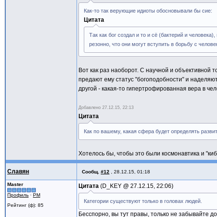
Как-то так верующие идиоты обосновывали бы сие:
Цитата
Так как бог создал и то и сё (бактерий и человека
резонно, что они могут вступить в борьбу с челов
Вот как раз наоборот. С научной и объективной 
предают ему статус "богоподобности" и наделяют 
другой - какая-то гипертрофированная вера в че
Добавлено
27.12.15, 22:13
Цитата
Как по вашему, какая сфера будет определять разви
Хотелось бы, чтобы это были космонавтика и "киб
Славян
Сообщ.
#12
,
28.12.15, 01:18
Master
Цитата
D_KEY @
27.12.15, 22:06
Профиль
·
PM
Категории существуют только в головах людей.
Рейтинг (ф): 85
Бесспорно, вы тут правы, только не забывайте до