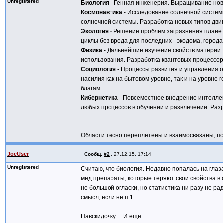
Unregistered
Биология
- Генная инженерия. Выращивание новы
Космонавтика
- Исследование солнечной системы
солнечной системы. Разработка новых типов двиг
Экология
- Решение проблем загрязнения планет
циклы без вреда для последних - экодома, города
Физика
- Дальнейшие изучение свойств материи.
использования. Разработка квантовых процессор
Социология
- Процессы развития и управления 
насилия как на бытовом уровне, так и на уровн
благам.
Кибернетика
- Повсеместное внедрение интеллек
любых процессов в обучении и развлечении. Раз
Области тесно переплетены и взаимосвязаны, п
JoeUser
Сообщ.
#2
,
27.12.15, 17:14
Unregistered
Считаю, что биология. Недавно попалась на глаза
мед.препараты, которые теряют свои свойства в с
не большой огласки, но статистика ни разу не ра
смысл, если не п.1
Навскидочку
...
И еще
...