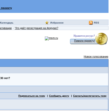
 проекту
Календарь
Избранное
RSS
активации
Что даёт регистрация на форуме?
Нравится ресурс?
Помоги проекту!
Новое голосование
30 лет?
Подписаться на тему
Сообщить другу
Скачать/распечатать тему