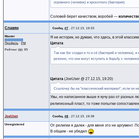
огромного (человек) и крохотного (бактерия)
Соловей берет качеством, воробей —
количеств
Славян
Сообщ.
#7
,
27.12.15, 19:33
Master
Я не историк, но думаю, что здесь, в этой класс
Цитата
Профиль
·
PM
Рейтинг (ф): 85
Так как бог создал и то и сё (бактерий и человека),
резонно, что они могут вступить в борьбу с человек
Цитата
JoeUser @
27.12.15, 19:20
Ссылочку бы на "классический материал", если он не
Увы, но написанное выше я кучу раз от разных лю
религиозный пласт, то тоже попытки сопоставлени
JoeUser
Сообщ.
#8
,
27.12.15, 19:39
Unregistered
От религии я далек - для меня это не аргумент. П
В общем - не убедил