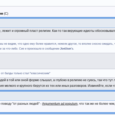
ом
(С)
ике, лежит и огромный пласт религии. Как-то так верующие идиоты обосновывал
 и мы не видим, что одно ему более нравится, нежели другое, то вполне сносно ожидать
ом за что-либо. Сие и произошло в сообщении
JoeUser
'а.
 от балды только стал "классическим"
дей в той или оной форме слышал, а глубоко в религию не суюсь, так что тут
я мелкого и крупного берутся из тех или иных разговоров. Извиняйте, если ч
о поводу "от разных людей" -
Argumentum ad populum
, что так же не более чем