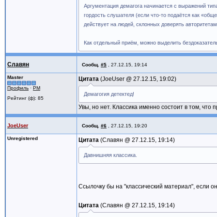
Аргументация демагога начинается с выражений тип
гордость слушателя (если что-то подаётся как «общ
действует на людей, склонных доверять авторитетам
Как отдельный приём, можно выделить бездоказател
Славян
Сообщ.
#5
,
27.12.15, 19:14
Master
Цитата
JoeUser @
27.12.15, 19:02
Профиль
·
PM
Демагогия детектед!
Рейтинг (ф): 85
Увы, но нет. Классика именно состоит в том, что
JoeUser
Сообщ.
#6
,
27.12.15, 19:20
Unregistered
Цитата
Славян @
27.12.15, 19:14
Давнишняя классика.
Ссылочку бы на "классический материал", если он
Цитата
Славян @
27.12.15, 19:14