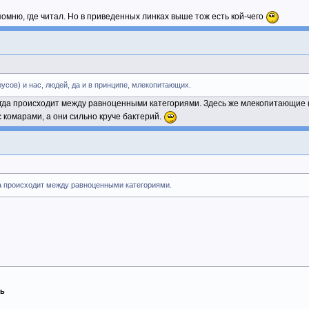
помню, где читал. Но в приведенных линках выше тож есть кой-чего
русов) и нас, людей, да и в принципе, млекопитающих.
гда происходит между равноценными категориями. Здесь же млекопитающие (
 комарами, а они сильно круче бактерий.
а происходит между равноценными категориями.
ть