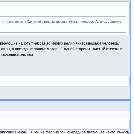
ть, что значимость бактерий столь же высока, сколь и человек. А потому вполне
"верующие идиоты" как раз(во многих религиях) возвышают человека,
ак вы, я никогда не понимал этого. С одной стороны - чистый атеизм, с
епоследовательность.
описания мира. Т.е. мы не говорим "ой, очередное летающее нечто, кажись