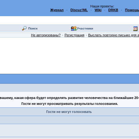
Наши проекты:
Журнал
·
Discuz!ML
·
Wiki
·
DRKB
·
Помощь
Поиск
Участники
Не авторизованы?
Регистрация
Выслать повторно письмо для 
 вашему, какая сфера будет определять развитие человечества на ближайшие 20-
Гости не могут просматривать результаты голосования.
Гости не могут голосовать