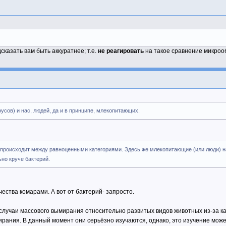
казать вам быть аккуратнее; т.е.
не реагировать
на такое сравнение микрооб
русов) и нас, людей, да и в принципе, млекопитающих.
 происходит между равноценными категориями. Здесь же млекопитающие (или люди) н
но круче бактерий.
ества комарами. А вот от бактерий- запросто.
лучаи массового вымирания относительно развитых видов животных из-за как
рания. В данный момент они серьёзно изучаются, однако, это изучение може