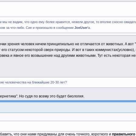
), и мы не видим, что одно ему более нравится, нежели другое, то вполне сносно ожида
еком за что-либо. Сие и произошло в сообщении
JoeUser
'а.
точки зрения человек ничем принципиально не отличается от животных. А вот 
его статусом некоторой сверх-природы. И вот в таких коммунистах(условно), к
ловека и явное его возвышение над другими животными. Тут есть некоторая н
тие человечества на ближайшие 20-30 лет?
ернетика". Но судя по всему это будет биология.
бавить, что они нами придуманы для очень точного, короткого и
правильного