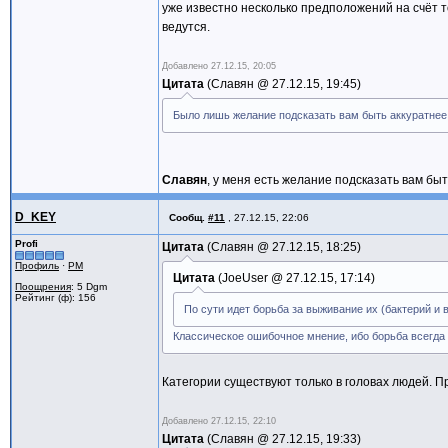
уже известно несколько предположений на счёт т
ведутся.
Добавлено
27.12.15, 20:05
Цитата
Славян @
27.12.15, 19:45
Было лишь желание подсказать вам быть аккуратнее; 
Славян
, у меня есть желание подсказать вам быт
D_KEY
Сообщ.
#11
,
27.12.15, 22:06
Profi
Цитата
Славян @
27.12.15, 18:25
Профиль
·
PM
Цитата
JoeUser @
27.12.15, 17:14
Поощрения
: 5 Dgm
Рейтинг (ф): 156
По сути идет борьба за выживание их (бактерий и 
Классическое ошибочное мнение, ибо борьба всегд
Категории существуют только в головах людей. 
Добавлено
27.12.15, 22:10
Цитата
Славян @
27.12.15, 19:33