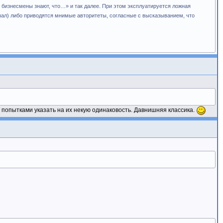
бизнесмены знают, что…» и так далее. При этом эксплуатируется ложная
ышал) либо приводятся мнимые авторитеты, согласные с высказыванием, что
 с попытками указать на их некую одинаковость. Давнишняя классика.