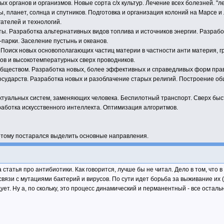
х органов и организмов. Новые сорта с/х культур. Лечение всех болезней. "л
, планет, солнца и спутников. Подготовка и организация колоний на Марсе 
ателей и технологий.
ы. Разработка альтернативных видов топлива и источников энергии. Разраб
-парки. Заселение пустынь и океанов.
 Поиск новых основополагающих частиц материи в частности анти материя, г
ов и высокотемпературных сверх проводников.
обществом. Разработка новых, более эффективных и справедливых форм пра
е государств. Разработка новых и разоблачение старых религий. Построение
туальных систем, заменяющих человека. Беспилотный транспорт. Сверх быс
работка искусственного интеллекта. Оптимизация алгоритмов.
отому постарался выделить основные направления.
 статья про антибиотики. Как говорится, лучше бы не читал. Дело в том, что
вязи с мутациями бактерий и вирусов. По сути идет борьба за выживание их (
дует. Ну а, по скольку, это процесс динамический и перманентный - все остал