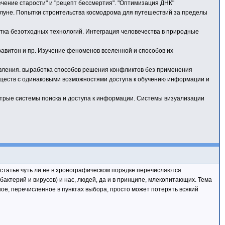
ечение старости" и "рецепт бессмертия". "Оптимизация ДНК"
и луне. Попытки строительства космодрома для путешествий за пределы
отка безотходных технологий. Интеграция человечества в природные
равитон и пр. Изучение феноменов вселенной и способов их
вления. выработка способов решения конфликтов без применения
 обществ с одинаковыми возможностями доступа к обучению информации и
трые системы поиска и доступа к информации. Системы визуализации
 в статье чуть ли не в хронографическом порядке перечисляются
бактерий и вирусов) и нас, людей, да и в принципе, млекопитающих. Тема
ьное, перечисленное в пунктах выбора, просто может потерять всякий