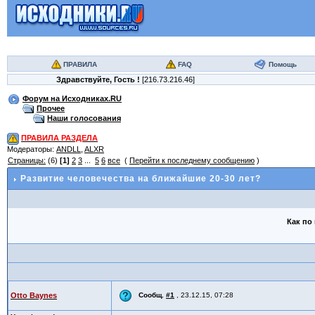
ПРАВИЛА
FAQ
Помощь
Здравствуйте,
Гость
!
[216.73.216.46]
Форум на Исходниках.RU
Прочее
Наши голосования
ПРАВИЛА РАЗДЕЛА
Модераторы:
ANDLL
,
ALXR
Страницы:
(6)
[1]
2
3
...
5
6
все
(
Перейти к последнему сообщению
)
Развитие человечества на ближайшие 20-30 лет?
Как по
Otto Baynes
Сообщ.
#1
,
23.12.15, 07:28