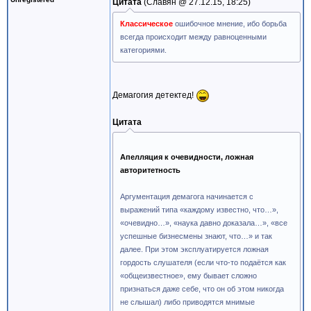
Цитата
Славян @
27.12.15, 18:25
Классическое
ошибочное мнение, ибо борьба
всегда происходит между равноценными
категориями.
Демагогия детектед!
Цитата
Апелляция к очевидности, ложная
авторитетность
Аргументация демагога начинается с
выражений типа «каждому известно, что…»,
«очевидно…», «наука давно доказала…», «все
успешные бизнесмены знают, что…» и так
далее. При этом эксплуатируется ложная
гордость слушателя (если что-то подаётся как
«общеизвестное», ему бывает сложно
признаться даже себе, что он об этом никогда
не слышал) либо приводятся мнимые