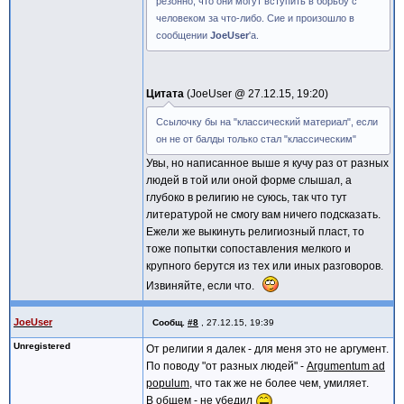
резонно, что они могут вступить в борьбу с
человеком за что-либо. Сие и произошло в
сообщении
JoeUser
'а.
Цитата
JoeUser @
27.12.15, 19:20
Ссылочку бы на "классический материал", если
он не от балды только стал "классическим"
Увы, но написанное выше я кучу раз от разных
людей в той или оной форме слышал, а
глубоко в религию не суюсь, так что тут
литературой не смогу вам ничего подсказать.
Ежели же выкинуть религиозный пласт, то
тоже попытки сопоставления мелкого и
крупного берутся из тех или иных разговоров.
Извиняйте, если что.
JoeUser
Сообщ.
#8
,
27.12.15, 19:39
Unregistered
От религии я далек - для меня это не аргумент.
По поводу "от разных людей" -
Argumentum ad
populum
, что так же не более чем, умиляет.
В общем - не убедил