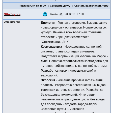
Подписаться на тему
Сообщить другу
Скачать/распечатать тему
Otto Baynes
Сообщ.
#1
,
23.12.15, 07:28
Unregistered
Биология
- Генная инженерия. Выращивание
новых органов и организмов. Новые сорта с/х
культур. Лечение всех болезней. "лечение
старости" и "рецепт бессмертия".
"Оптимизация ДНК"
Космонавтика
- Исследование солнечной
системы, планет, солнца и спутников.
Подготовка и организация колоний на Марсе и
луне. Попытки строительства космодрома для
путешествий за пределы солнечной системы.
Разработка новых типов двигателей и
технологий.
Экология
- Решение проблем загрязнения
планеты. Разработка альтернативных видов
топлива и источников энергии. Разработка
безотходных технологий. Интеграция
человечества в природные циклы без вреда
для последних - экодома, города-парки.
Заселение пустынь и океанов.