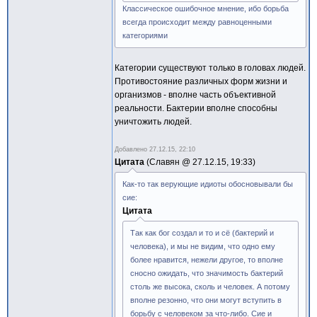
Классическое ошибочное мнение, ибо борьба
всегда происходит между равноценными
категориями
Категории существуют только в головах людей.
Противостояние различных форм жизни и
организмов - вполне часть объективной
реальности. Бактерии вполне способны
уничтожить людей.
Добавлено
27.12.15, 22:10
Цитата
Славян @
27.12.15, 19:33
Как-то так верующие идиоты обосновывали бы
сие:
Цитата
Так как бог создал и то и сё (бактерий и
человека), и мы не видим, что одно ему
более нравится, нежели другое, то вполне
сносно ожидать, что значимость бактерий
столь же высока, сколь и человек. А потому
вполне резонно, что они могут вступить в
борьбу с человеком за что-либо. Сие и