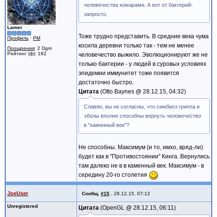
человечества комарами. А вот от бактерий-
запросто.
Lamer
Тоже трудно представить. В средние века чума
Профиль
·
PM
косила деревни только так - тем не менее
Поощрения
: 2 Dgm
Рейтинг (ф): 182
человечество выжило. Эволюционируют же не
только бактерии - у людей в суровых условиях
эпидемии иммунитет тоже появится
достаточно быстро.
Цитата
Otto Baynes @
28.12.15, 04:32
Славян, вы не согласны, что симбиоз гриппа и
эболы вполне способны вернуть человечество
в "каменный век"?
Не способны. Максимум (и то, имхо, вряд-ли)
будет как в "Противостоянии" Кинга. Вернулись
там далеко не в в каменный век. Максимум - в
середину 20-го столетия
JoeUser
Сообщ.
#15
,
28.12.15, 07:12
Unregistered
Цитата
OpenGL @
28.12.15, 06:11