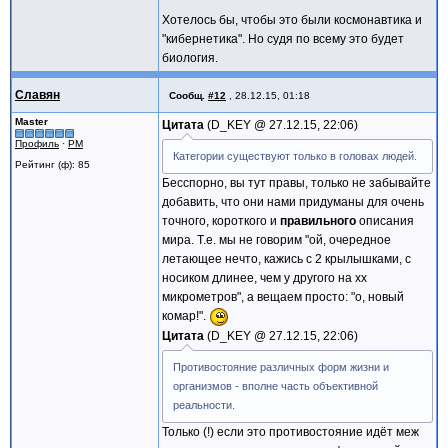
Хотелось бы, чтобы это были космонавтика и
"кибернетика". Но судя по всему это будет
биология.
Славян
Сообщ.
#12
,
28.12.15, 01:18
Master
Цитата
D_KEY @
27.12.15, 22:06
Профиль
·
PM
Категории существуют только в головах людей.
Рейтинг (ф): 85
Бесспорно, вы тут правы, только не забывайте
добавить, что они нами придуманы для очень
точного, короткого и
правильного
описания
мира. Т.е. мы не говорим "ой, очередное
летающее нечто, кажись с 2 крылышками, с
носиком длинее, чем у другого на xx
микрометров", а вещаем просто: "о, новый
комар!".
Цитата
D_KEY @
27.12.15, 22:06
Противостояние различных форм жизни и
организмов - вполне часть объективной
реальности.
Только (!) если это противостояние идёт меж