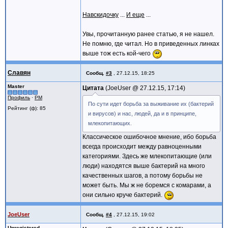
Навскидочку
...
И еще
...
Увы, прочитанную ранее статью, я не нашел.
Не помню, где читал. Но в приведенных линках
выше тож есть кой-чего
Славян
Сообщ.
#3
,
27.12.15, 18:25
Master
Цитата
JoeUser @
27.12.15, 17:14
Профиль
·
PM
По сути идет борьба за выживание их (бактерий
Рейтинг (ф): 85
и вирусов) и нас, людей, да и в принципе,
млекопитающих.
Классическое ошибочное мнение, ибо борьба
всегда происходит между равноценными
категориями. Здесь же млекопитающие (или
люди) находятся выше бактерий на много
качественных шагов, а потому борьбы не
может быть. Мы ж не боремся с комарами, а
они сильно круче бактерий.
JoeUser
Сообщ.
#4
,
27.12.15, 19:02
Unregistered