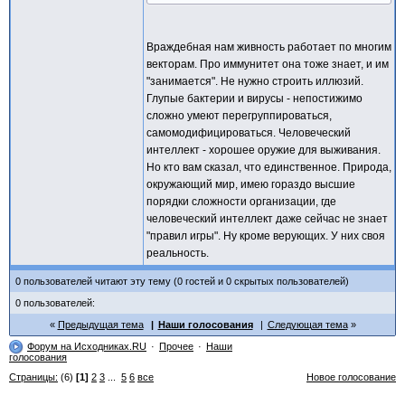
Враждебная нам живность работает по многим
векторам. Про иммунитет она тоже знает, и им
"занимается". Не нужно строить иллюзий.
Глупые бактерии и вирусы - непостижимо
сложно умеют перегруппироваться,
самомодифицироваться. Человеческий
интеллект - хорошее оружие для выживания.
Но кто вам сказал, что единственное. Природа,
окружающий мир, имею гораздо высшие
порядки сложности организации, где
человеческий интеллект даже сейчас не знает
"правил игры". Ну кроме верующих. У них своя
реальность.
0 пользователей читают эту тему (0 гостей и 0 скрытых пользователей)
0 пользователей:
Предыдущая тема
Наши голосования
Следующая тема
Форум на Исходниках.RU
Прочее
Наши
голосования
Страницы:
(6)
[1]
2
3
...
5
6
все
Новое голосование