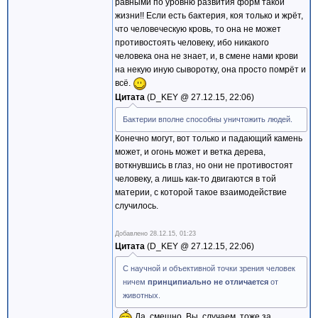
равными по уровню развития форм такой
жизни!! Если есть бактерия, коя только и жрёт,
что человеческую кровь, то она не может
противостоять человеку, ибо никакого
человека она не знает, и, в смене нами крови
на некую иную сыворотку, она просто помрёт и
всё.
Цитата
D_KEY @
27.12.15, 22:06
Бактерии вполне способны уничтожить людей.
Конечно могут, вот только и падающий камень
может, и огонь может и ветка дерева,
воткнувшись в глаз, но они не противостоят
человеку, а лишь как-то двигаются в той
материи, с которой такое взаимодействие
случилось.
Добавлено
28.12.15, 01:23
Цитата
D_KEY @
27.12.15, 22:06
С научной и объективной точки зрения человек
ничем
принципиально не отличается
от
животных.
Да, смешно. Вы, случаем, тоже за