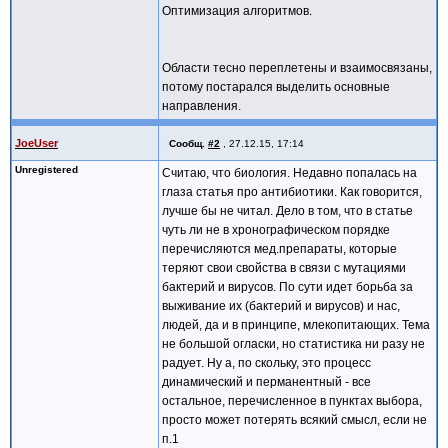
Оптимизация алгоритмов.
Области тесно переплетены и взаимосвязаны,
потому постарался выделить основные
направления.
JoeUser
Сообщ.
#2
,
27.12.15, 17:14
Unregistered
Считаю, что биология. Недавно попалась на
глаза статья про антибиотики. Как говорится,
лучше бы не читал. Дело в том, что в статье
чуть ли не в хронографическом порядке
перечисляются мед.препараты, которые
теряют свои свойства в связи с мутациями
бактерий и вирусов. По сути идет борьба за
выживание их (бактерий и вирусов) и нас,
людей, да и в принципе, млекопитающих. Тема
не большой огласки, но статистика ни разу не
радует. Ну а, по скольку, это процесс
динамический и перманентный - все
остальное, перечисленное в пунктах выбора,
просто может потерять всякий смысл, если не
п.1