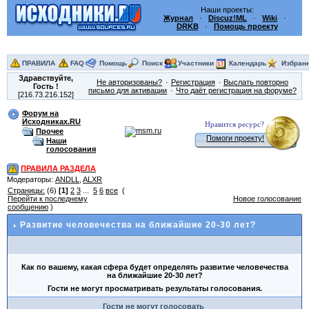
Наши проекты:
Журнал
·
Discuz!ML
·
Wiki
·
DRKB
·
Помощь проекту
ПРАВИЛА
FAQ
Помощь
Поиск
Участники
Календарь
Избран
Здравствуйте,
Не авторизованы?
Регистрация
Выслать повторно
Гость
!
письмо для активации
Что даёт регистрация на форуме?
[216.73.216.152]
Форум на
Исходниках.RU
Нравится ресурс?
Прочее
Помоги проекту!
Наши
голосования
ПРАВИЛА РАЗДЕЛА
Модераторы:
ANDLL
,
ALXR
Страницы:
(6)
[1]
2
3
...
5
6
все
(
Перейти к последнему
Новое голосование
сообщению
)
Развитие человечества на ближайшие 20-30 лет?
Как по вашему, какая сфера будет определять развитие человечества
на ближайшие 20-30 лет?
Гости не могут просматривать результаты голосования.
Гости не могут голосовать