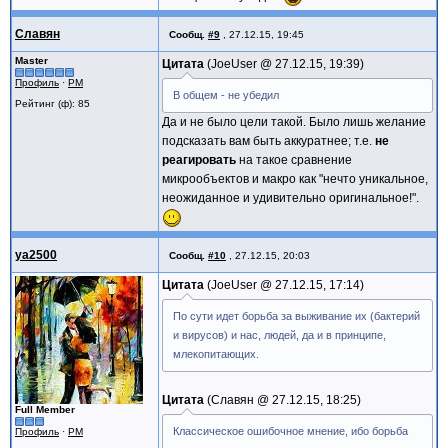
Славян
Сообщ.
#9
,
27.12.15, 19:45
Master
Цитата
JoeUser @
27.12.15, 19:39
Профиль
·
PM
В общем - не убедил
Рейтинг (ф): 85
Да и не было цели такой. Было лишь желание
подсказать вам быть аккуратнее; т.е.
не
реагировать
на такое сравнение
микрообъектов и макро как "нечто уникальное,
неожиданное и удивительно оригинальное!".
ya2500
Сообщ.
#10
,
27.12.15, 20:03
Цитата
JoeUser @
27.12.15, 17:14
По сути идет борьба за выживание их (бактерий
и вирусов) и нас, людей, да и в принципе,
млекопитающих.
Цитата
Славян @
27.12.15, 18:25
Full Member
Классическое ошибочное мнение, ибо борьба
Профиль
·
PM