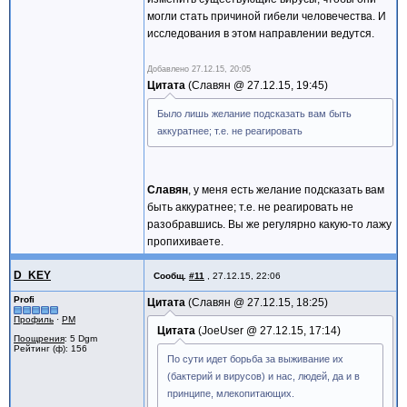
могли стать причиной гибели человечества. И
исследования в этом направлении ведутся.
Добавлено
27.12.15, 20:05
Цитата
Славян @
27.12.15, 19:45
Было лишь желание подсказать вам быть
аккуратнее; т.е. не реагировать
Славян
, у меня есть желание подсказать вам
быть аккуратнее; т.е. не реагировать не
разобравшись. Вы же регулярно какую-то лажу
пропихиваете.
D_KEY
Сообщ.
#11
,
27.12.15, 22:06
Profi
Цитата
Славян @
27.12.15, 18:25
Профиль
·
PM
Цитата
JoeUser @
27.12.15, 17:14
Поощрения
: 5 Dgm
Рейтинг (ф): 156
По сути идет борьба за выживание их
(бактерий и вирусов) и нас, людей, да и в
принципе, млекопитающих.