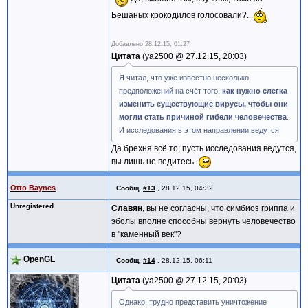
Бешаных крокодилов голосовали?..
Добавлено
28.12.15, 01:27
Цитата
ya2500 @
27.12.15, 20:03
Я читал, что уже известно несколько
предположений на счёт того,
как нужно слегка
изменить существующие вирусы, чтобы они
могли стать причиной гибели человечества
.
И исследования в этом направлении ведутся.
Да брехня всё то; пусть исследования ведутся,
вы лишь не ведитесь.
Otto Baynes
Сообщ.
#13
,
28.12.15, 04:32
Unregistered
Славян
, вы не согласны, что симбиоз гриппа и
эболы вполне способны вернуть человечество
в "каменный век"?
OpenGL
Сообщ.
#14
,
28.12.15, 06:11
Цитата
ya2500 @
27.12.15, 20:03
Однако, трудно представить уничтожение