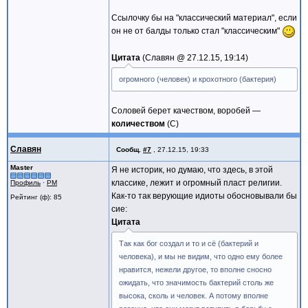
Ссылочку бы на "классический материал", если
он не от балды только стал "классическим"
Цитата
Славян @
27.12.15, 19:14
огромного (человек) и крохотного (бактерия)
Соловей берет качеством, воробей —
количеством
(С)
Славян
Сообщ.
#7
,
27.12.15, 19:33
Master
Я не историк, но думаю, что здесь, в этой
классике, лежит и огромный пласт религии.
Профиль
·
PM
Как-то так верующие идиоты обосновывали бы
Рейтинг (ф): 85
сие:
Цитата
Так как бог создал и то и сё (бактерий и
человека), и мы не видим, что одно ему более
нравится, нежели другое, то вполне сносно
ожидать, что значимость бактерий столь же
высока, сколь и человек. А потому вполне