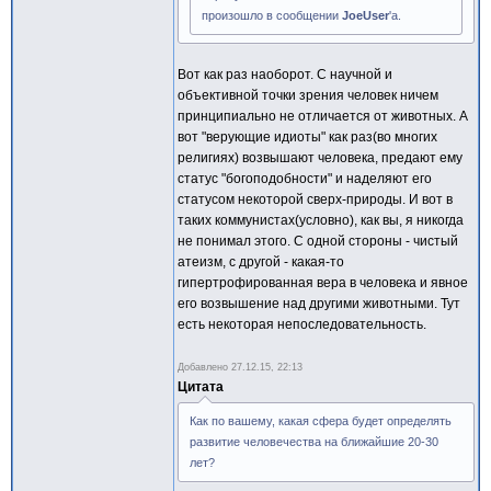
произошло в сообщении
JoeUser
'а.
Вот как раз наоборот. С научной и
объективной точки зрения человек ничем
принципиально не отличается от животных. А
вот "верующие идиоты" как раз(во многих
религиях) возвышают человека, предают ему
статус "богоподобности" и наделяют его
статусом некоторой сверх-природы. И вот в
таких коммунистах(условно), как вы, я никогда
не понимал этого. С одной стороны - чистый
атеизм, с другой - какая-то
гипертрофированная вера в человека и явное
его возвышение над другими животными. Тут
есть некоторая непоследовательность.
Добавлено
27.12.15, 22:13
Цитата
Как по вашему, какая сфера будет определять
развитие человечества на ближайшие 20-30
лет?