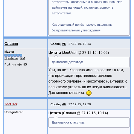
авторитеты, согласные с высказыванием, что
действует на людей, склонных доверять
авторитетам.
Как отдельный приём, можно выделить
бездоказательные утверждения.
Славян
Сообщ.
#5
,
27.12.15, 19:14
Master
Цитата
JoeUser @
27.12.15, 19:02
Профиль
·
PM
Демагогия детектед!
Рейтинг (ф): 85
Увы, но нет. Классика именно состоит в том,
что происходит противопоставление
огромного (человек) и крохотного (бактерия) с
попытками указать на их некую одинаковость.
Давнишняя классика.
JoeUser
Сообщ.
#6
,
27.12.15, 19:20
Unregistered
Цитата
Славян @
27.12.15, 19:14
Давнишняя классика.