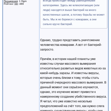
всегда происходит между равноценными
Поощрения
: 1 Dgm
Рейтинг (ф): 489
категориями. Здесь же млекопитающие (или
люди) находятся выше бактерий на много
качественных шагов, а потому борьбы не может
быть. Мы ж не боремся с комарами, а они
сильно круче бактерий.
Однако, трудно представить уничтожение
человечества комарами. А вот от бактерий-
запросто.
Причём, в истории нашей планеты уже
известны случаи массового вымирания
относительно развитых видов животных из-за
какой-нибудь заразы. И известны вирусы,
которые очень близки к тому, чтобы стать
причиной очередного массового вымирания. В
данный момент они серьёзно изучаются,
однако, это изучение может привести к
намеренному созданию убийственного вируса.
Я читал, что уже известно несколько
предположений на счёт того, как нужно слега
изменить существующие вирусы, чтобы они