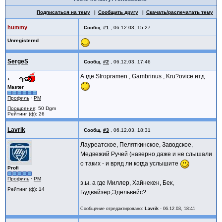
Подписаться на тему
Сообщить другу
Скачать/распечатать тему
hummy
Сообщ.
#1
,
06.12.03, 15:27
Unregistered
SergeS
Сообщ.
#2
,
06.12.03, 17:46
А где Stropramen , Gambrinus , Kru?ovice итд
Master
Профиль
·
PM
Поощрения
: 50 Dgm
Рейтинг (ф): 26
Lavrik
Сообщ.
#3
,
06.12.03, 18:31
Лауреатское, Пеляткинское, Заводское,
Медвежий Ручей (наверно даже и не слышали
о таких - и вряд ли когда услышите
Profi
Профиль
·
PM
з.ы. а где Миллер, Хайнекен, Бек,
Рейтинг (ф): 14
Будвайзер,Эдельвейс?
Сообщение отредактировано:
Lavrik
-
06.12.03, 18:41