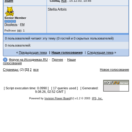
Stam
Сообщ.
#15
,
15.12.03, 10:46
Stella Artois
Senior Member
Профиль
·
PM
Рейтинг (ф): 1
0 пользователей читают эту тему (0 гостей и 0 скрытых пользователей)
0 пользователей:
Предыдущая тема
Наши голосования
Следующая тема
Форум на Исходниках.RU
Прочее
Наши
голосования
Страницы:
(2)
[1]
2
все
Новое голосование
[ Script execution time: 0.0990 ] [ 17 queries used ] [ Generated:
9.08.26, 02:52 GMT ]
Powered by
Invision Power Board
(U) v1.2 © 2003
IPS, Inc.