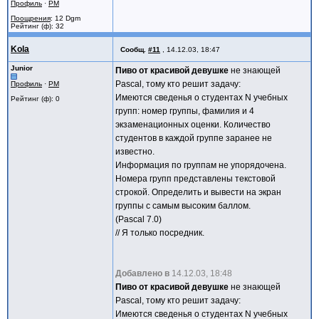
Профиль
·
PM
Поощрения
: 12 Dgm
Рейтинг (ф): 32
Kola
Сообщ.
#11
,
14.12.03, 18:47
Junior
Пиво от красивой девушке
не знающей
Pascal, тому кто решит задачу:
Профиль
·
PM
Имеются сведенья о студентах N учебных
Рейтинг (ф): 0
групп: номер группы, фамилия и 4
экзаменационных оценки. Количество
студентов в каждой группе заранее не
известно.
Информация по группам не упорядочена.
Номера групп представлены текстовой
строкой. Определить и вывести на экран
группы с самым высоким баллом.
(Pascal 7.0)
// Я только посредник.
Добавлено в
14.12.03, 18:48
Пиво от красивой девушке
не знающей
Pascal, тому кто решит задачу:
Имеются сведенья о студентах N учебных