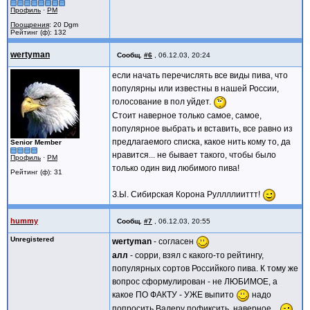
Профиль
·
PM
Поощрения
: 20 Dgm
Рейтинг (ф): 132
wertyman
Сообщ.
#6
,
06.12.03, 20:24
если начать перечислять все виды пива, что
популярны или известны в нашей России,
голосование в пол уйдет.
Стоит наверное только самое, самое,
популярное выбрать и вставить, все равно из
предлагаемого списка, какое нить кому то, да
Senior Member
нравится... не бывает такого, чтобы было
Профиль
·
PM
только один вид любимого пива!
Рейтинг (ф): 31
З.Ы. Сибирская Корона Руллллииттт!
hummy
Сообщ.
#7
,
06.12.03, 20:55
Unregistered
wertyman
- согласен
алл
- сорри, взял с какого-то рейтингу,
популярных сортов Российкого пива. К тому же
вопрос сформулирован - не ЛЮБИМОЕ, а
какое ПО ФАКТУ - УЖЕ выпито
надо
попросить Валеру пофиксить, наверное...