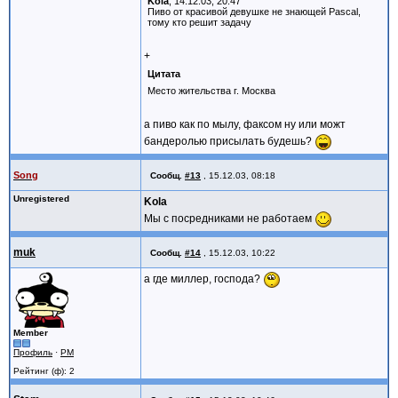
Kola
, 14.12.03, 20:47
Пиво от красивой девушке не знающей Pascal,
тому кто решит задачу
+
Цитата
Место жительства г. Москва
а пиво как по мылу, факсом ну или можт
бандеролью присылать будешь?
Song
Сообщ.
#13
,
15.12.03, 08:18
Unregistered
Kola
Мы с посредниками не работаем
muk
Сообщ.
#14
,
15.12.03, 10:22
а где миллер, господа?
Member
Профиль
·
PM
Рейтинг (ф): 2