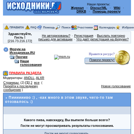
Наши проекты:
Журнал
·
Discuz!ML
·
Wiki
·
DRKB
·
Помощь проекту
ПРАВИЛА
FAQ
Помощь
Поиск
Участники
Календарь
Избран
Здравствуйте,
Не авторизованы?
Регистрация
Выслать повторно
Гость
!
письмо для активации
Что даёт регистрация на форуме?
[216.73.216.172]
Форум на
Исходниках.RU
Нравится ресурс?
Прочее
Помоги проекту!
Наши
голосования
ПРАВИЛА РАЗДЕЛА
Модераторы:
ANDLL
,
ALXR
Страницы:
(2)
[1]
2
все
(
Перейти к последнему
Новое голосование
сообщению
)
Пииииииво :)
, -как много в этом звуке, чего-то там
отозвалось :)
Какого пива, навскидку, Вы выпили больше всего?
Гости не могут просматривать результаты голосования.
Гости не могут голосовать