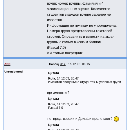
групп: номер группы, фамилия и 4
экзаменационных оценки. Количество
студентов в каждой группе заранее не
известно.
Информация по группам не упорядочена.
Номера групп представлены текстовой
строкой. Определить и вывести на экран
группы с самым высоким баллом.
(Pascal 7.0)
// Я только посредник.
ZEE
Сообщ.
#12
,
15.12.03, 08:15
Unregistered
Цитата
Kola
, 14.12.03, 20:47
Имеются сведенья о студентах N учебных групп
где имеются?
Цитата
Kola
, 14.12.03, 20:47
Pascal 7.0
т.е. пред. версии и Дельфи пролетают?
Цитата