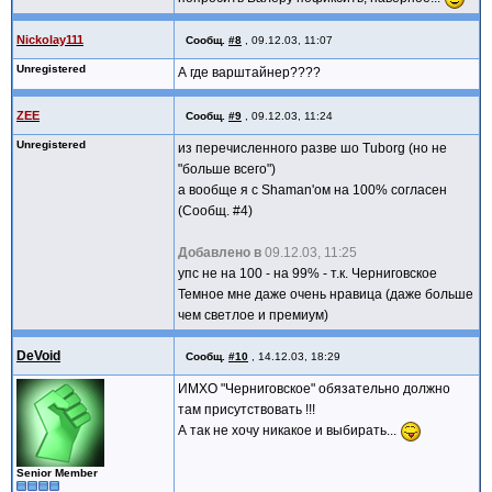
Nickolay111
Сообщ.
#8
,
09.12.03, 11:07
Unregistered
А где варштайнер????
ZEE
Сообщ.
#9
,
09.12.03, 11:24
Unregistered
из перечисленного разве шо Tuborg (но не
"больше всего")
а вообще я с Shaman'ом на 100% согласен
(Сообщ. #4)
Добавлено в
09.12.03, 11:25
упс не на 100 - на 99% - т.к. Черниговское
Темное мне даже очень нравица (даже больше
чем светлое и премиум)
DeVoid
Сообщ.
#10
,
14.12.03, 18:29
ИМХО "Черниговское" обязательно должно
там присутствовать !!!
А так не хочу никакое и выбирать...
Senior Member