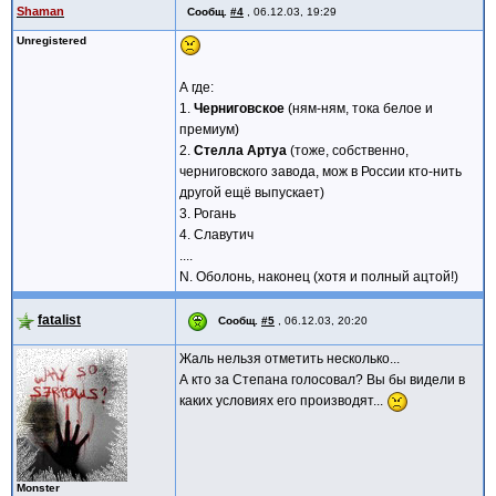
Shaman
Сообщ.
#4
,
06.12.03, 19:29
Unregistered
А где:
1.
Черниговское
(ням-ням, тока белое и
премиум)
2.
Стелла Артуа
(тоже, собственно,
черниговского завода, мож в России кто-нить
другой ещё выпускает)
3. Рогань
4. Славутич
....
N. Оболонь, наконец (хотя и полный ацтой!)
fatalist
Сообщ.
#5
,
06.12.03, 20:20
Жаль нельзя отметить несколько...
А кто за Степана голосовал? Вы бы видели в
каких условиях его производят...
Monster