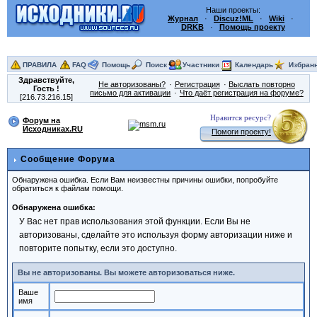
Наши проекты:
Журнал
·
Discuz!ML
·
Wiki
·
DRKB
·
Помощь проекту
ПРАВИЛА
FAQ
Помощь
Поиск
Участники
Календарь
Избран
Здравствуйте,
Не авторизованы?
Регистрация
Выслать повторно
Гость
!
письмо для активации
Что даёт регистрация на форуме?
[216.73.216.15]
Нравится ресурс?
Форум на
Исходниках.RU
Помоги проекту!
Сообщение Форума
Обнаружена ошибка. Если Вам неизвестны причины ошибки, попробуйте
обратиться к файлам помощи.
Обнаружена ошибка:
У Вас нет прав использования этой функции. Если Вы не
авторизованы, сделайте это используя форму авторизации ниже и
повторите попытку, если это доступно.
Вы не авторизованы. Вы можете авторизоваться ниже.
Ваше
имя