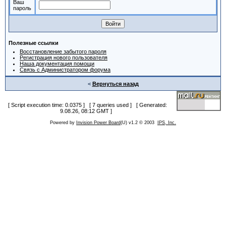
Ваш
пароль
Полезные ссылки
Восстановление забытого пароля
Регистрация нового пользователя
Наша документация помощи
Связь с Администратором форума
<
Вернуться назад
[ Script execution time: 0.0375 ] [ 7 queries used ] [ Generated:
9.08.26, 08:12 GMT ]
Powered by
Invision Power Board
(U) v1.2 © 2003
IPS, Inc.