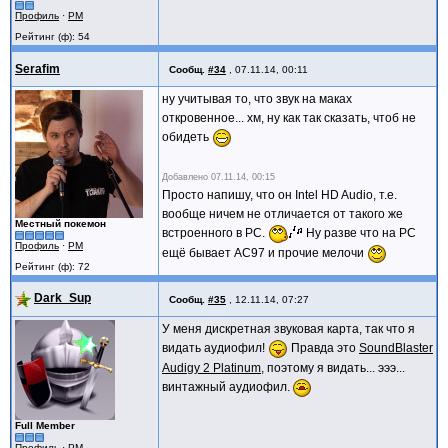
Профиль
·
PM
Рейтинг (ф): 54
Serafim
Сообщ.
#34
,
07.11.14, 00:11
ну учитывая то, что звук на маках
откровенное... хм, ну как так сказать, чтоб не
обидеть
Добавлено
07.11.14, 00:15
Просто напишу, что он Intel HD Audio, т.е.
вообще ничем не отличается от такого же
Местный покемон
встроенного в PC.
Ну разве что на PC
Профиль
·
PM
ещё бывает AC97 и прочие мелочи
Рейтинг (ф): 72
Dark_Sup
Сообщ.
#35
,
12.11.14, 07:27
У меня дискретная звуковая карта, так что я
видать аудиофил!
Правда это
SoundBlaster
Audigy 2 Platinum
, поэтому я видать... эээ...
винтажный аудиофил.
Full Member
Профиль
·
PM