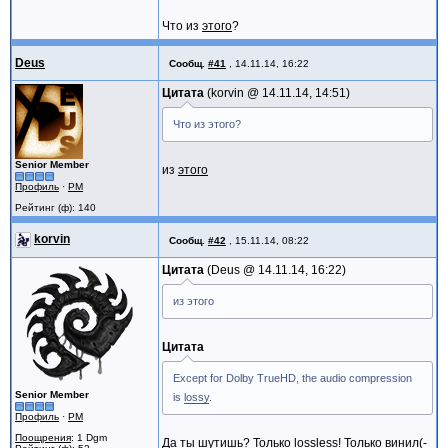
Что из
этого
?
Deus
Сообщ.
#41
,
14.11.14, 16:22
Цитата
korvin @
14.11.14, 14:51
Что из этого?
Senior Member
из
этого
Профиль
·
PM
Рейтинг (ф): 140
korvin
Сообщ.
#42
,
15.11.14, 08:22
Цитата
Deus @
14.11.14, 16:22
из этого
Цитата
Except for Dolby TrueHD, the audio compression
Senior Member
is
lossy
.
Профиль
·
PM
Поощрения
: 1 Dgm
Да ты шутишь? Только lossless! Только винил(-