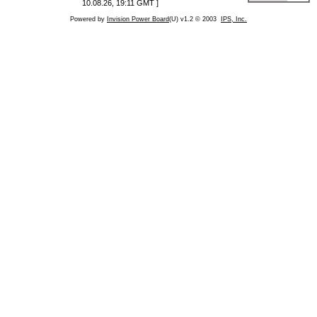
10.08.26, 19:11 GMT ]
Powered by
Invision Power Board
(U) v1.2 © 2003
IPS, Inc.