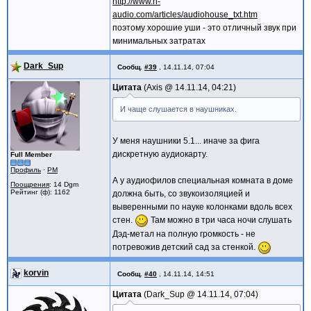
http://www.n-
audio.com/articles/audiohouse_txt.htm
поэтому хорошие уши - это отличный звук при
минимальных затратах
Dark_Sup
Сообщ.
#39
,
14.11.14, 07:04
Цитата
Axis @
14.11.14, 04:21
И чаще слушается в наушниках.
У меня наушники 5.1... иначе за фига
дискретную аудиокарту.
Full Member
Профиль
·
PM
А у аудиофилов специальная комната в доме
Поощрения
: 14 Dgm
Рейтинг (ф): 1162
должна быть, со звукоизоляцией и
выверенными по науке колонками вдоль всех
стен.
Там можно в три часа ночи слушать
Дэд-метал на полную громкость - не
потревожив детский сад за стенкой.
korvin
Сообщ.
#40
,
14.11.14, 14:51
Цитата
Dark_Sup @
14.11.14, 07:04