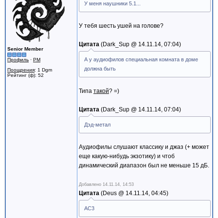
У меня наушники 5.1...
У тебя шесть ушей на голове?
Цитата
Dark_Sup @
14.11.14, 07:04
Senior Member
А у аудиофилов специальная комната в доме
Профиль
·
PM
должна быть
Поощрения
: 1 Dgm
Рейтинг (ф): 52
Типа
такой
? =)
Цитата
Dark_Sup @
14.11.14, 07:04
Дэд-метал
Аудиофилы слушают классику и джаз (+ может
еще какую-нибудь экзотику) и чтоб
динамический диапазон был не меньше 15 дБ.
Добавлено
14.11.14, 14:53
Цитата
Deus @
14.11.14, 04:45
AC3