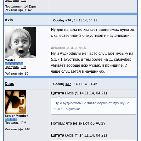
Поощрения
: 14 Dgm
Рейтинг (ф): 1162
Axis
Сообщ.
#36
,
14.11.14, 04:21
Ну для начала не хватает вменяемых пунктов,
с качественной 2.0 акустикой и наушниками.
Добавлено
14.11.14, 04:23
Ну и Аудиофилы не часто слушают музыку на
5.1/7.1 акустике, и тем более на .1, сабвуфер
Master
убивает вообще всю музыку в принципе. И
Профиль
·
PM
чаще слушается в наушниках.
Рейтинг (ф): 15
Deus
Сообщ.
#37
,
14.11.14, 04:45
Цитата
Axis @
14.11.14, 04:21
Ну и Аудиофилы не часто слушают музыку на
5.1/7.1 акустике
Senior Member
Профиль
·
PM
Потому, что не знают об AC3?
Рейтинг (ф): 140
Цитата
Axis @
14.11.14, 04:21