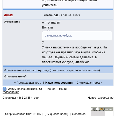
подключаются, а через специальный
усилитель.
Идеал
Сообщ.
#45
,
17.11.14, 13:06
Unregistered
А что значит
Цитата
с пищалок ноутбука.
?
У меня на системнике вообще нет звука. На
ноутбука как правило звук в нуле, чтобы не
мешал. Наушники самые дешевые, в
пластиковом корпусе, китайские.
0 пользователей читают эту тему (0 гостей и 0 скрытых пользователей)
0 пользователей:
Предыдущая тема
Наши голосования
Следующая тема
Форум на Исходниках.RU
Прочее
Наши
голосования
Страницы:
(4)
1
2
[3]
4
все
Новое голосование
[ Script execution time: 0.1115 ] [ 17 queries used ] [ Generated: