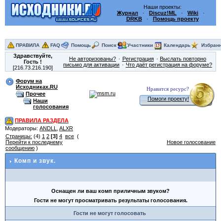
Наши проекты:
Журнал
·
Discuz!ML
·
Wiki
·
DRKB
·
Помощь проекту
ПРАВИЛА
FAQ
Помощь
Поиск
Участники
Календарь
Избран
Здравствуйте,
Не авторизованы?
Регистрация
Выслать повторно
Гость
!
письмо для активации
Что даёт регистрация на форуме?
[216.73.216.190]
Форум на
Исходниках.RU
Нравится ресурс?
Прочее
Помоги проекту!
Наши
голосования
ПРАВИЛА РАЗДЕЛА
Модераторы:
ANDLL
,
ALXR
Страницы:
(4)
1
2
[3]
4
все
(
Перейти к последнему
Новое голосование
сообщению
)
Комп и звук.
Оснащен ли ваш комп приличным звуком?
Гости не могут просматривать результаты голосования.
Гости не могут голосовать