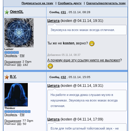
Подписаться на тему
Сообщить другу
Скачать/распечатать тему
OpenGL
Сообщ.
#31
,
05.11.14, 08:28
Цитата
kosten @
04.11.14, 19:31
Звуковуха на всех маках всегда отличная.
Ты же не
kosten
, верно?
Lamer
Добавлено
05.11.14, 08:37
Профиль
·
PM
А почему еще эту ссылку никто не выложил
?
Поощрения
: 2 Dgm
Рейтинг (ф): 182
B.V.
Сообщ.
#32
,
05.11.14, 15:05
Цитата
kosten @
04.11.14, 19:31
На работе и иногда дома слушаю музло в
наушниках. Звуковуха на всех маках всегда
отличная.
Thinker
Профиль
·
PM
Цитата
kosten @
04.11.14, 17:09
Поощрения
: 77 Dgm
Рейтинг (ф): 50
Если для тебя штатный тойотовский звук - не