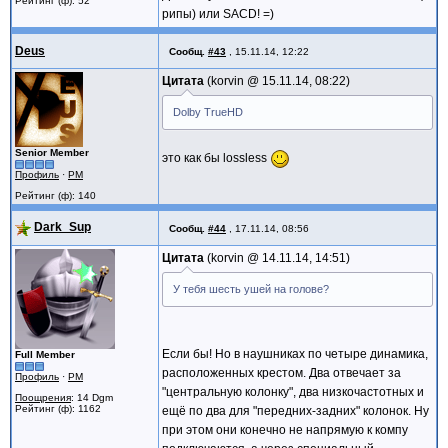
Рейтинг (ф): 52
рипы) или SACD! =)
Deus
Сообщ.
#43
,
15.11.14, 12:22
Цитата
korvin @
15.11.14, 08:22
Dolby TrueHD
Senior Member
это как бы lossless
Профиль
·
PM
Рейтинг (ф): 140
Dark_Sup
Сообщ.
#44
,
17.11.14, 08:56
Цитата
korvin @
14.11.14, 14:51
У тебя шесть ушей на голове?
Если бы! Но в наушниках по четыре динамика,
Full Member
расположенных крестом. Два отвечает за
Профиль
·
PM
"центральную колонку", два низкочастотных и
Поощрения
: 14 Dgm
Рейтинг (ф): 1162
ещё по два для "передних-задних" колонок. Ну
при этом они конечно не напрямую к компу