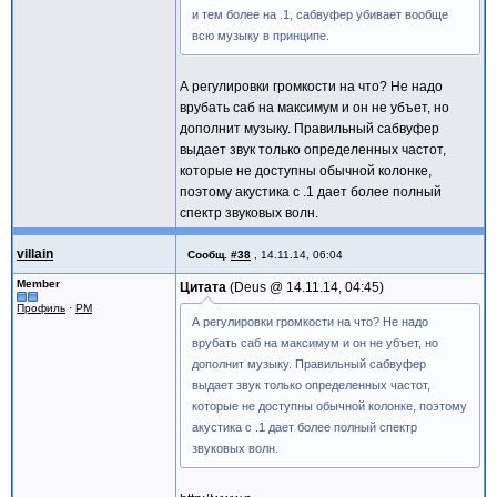
и тем более на .1, сабвуфер убивает вообще
всю музыку в принципе.
А регулировки громкости на что? Не надо
врубать саб на максимум и он не убъет, но
дополнит музыку. Правильный сабвуфер
выдает звук только определенных частот,
которые не доступны обычной колонке,
поэтому акустика с .1 дает более полный
спектр звуковых волн.
villain
Сообщ.
#38
,
14.11.14, 06:04
Member
Цитата
Deus @
14.11.14, 04:45
Профиль
·
PM
А регулировки громкости на что? Не надо
врубать саб на максимум и он не убъет, но
дополнит музыку. Правильный сабвуфер
выдает звук только определенных частот,
которые не доступны обычной колонке, поэтому
акустика с .1 дает более полный спектр
звуковых волн.