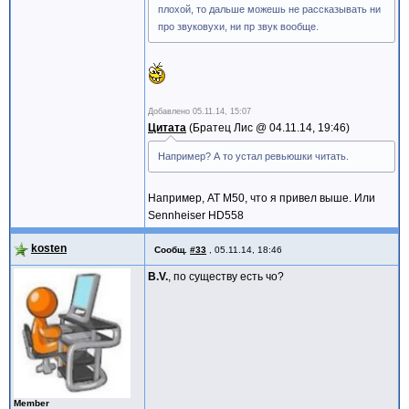
плохой, то дальше можешь не рассказывать ни
про звуковухи, ни пр звук вообще.
Добавлено
05.11.14, 15:07
Цитата
Братец Лис @
04.11.14, 19:46
Например? А то устал ревьюшки читать.
Например, AT M50, что я привел выше. Или
Sennheiser HD558
kosten
Сообщ.
#33
,
05.11.14, 18:46
B.V.
, по существу есть чо?
Member