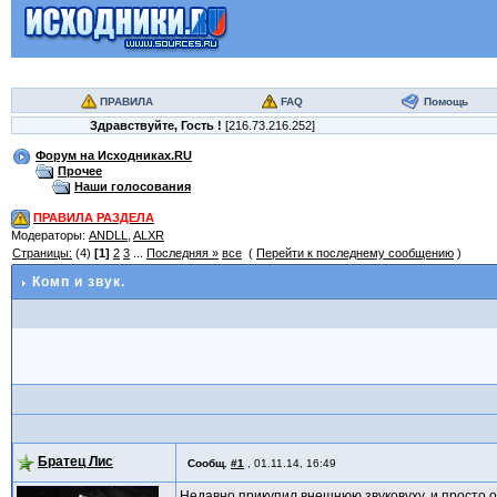
ПРАВИЛА
FAQ
Помощь
Здравствуйте,
Гость
!
[216.73.216.252]
Форум на Исходниках.RU
Прочее
Наши голосования
ПРАВИЛА РАЗДЕЛА
Модераторы:
ANDLL
,
ALXR
Страницы:
(4)
[1]
2
3
...
Последняя »
все
(
Перейти к последнему сообщению
)
Комп и звук.
Братец Лис
Сообщ.
#1
,
01.11.14, 16:49
Недавно прикупил внешнюю звуковуху, и просто оф