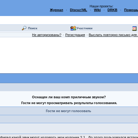
Наши проекты:
Журнал
·
Discuz!ML
·
Wiki
·
DRKB
·
Помощь
Поиск
Участники
Не авторизованы?
Регистрация
Выслать повторно письмо для 
Оснащен ли ваш комп приличным звуком?
Гости не могут просматривать результаты голосования.
Гости не могут голосовать
игел какой звук могут издавать мои колонки 2.1 . До этого пользовался встр