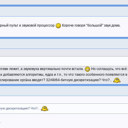
ерный пульт и звуковой процессор
Короче говоря "большой" звук дома.
тиве лежит, а звуковуха вертикально почти встала.
Но соглашусь, что всё
ах добавляются алгоритмы, ядра и т.п., то что такого особенного появляется 
делирование оргáна вводят? 32/48/64-битную дискретизацию? Что?..
тную дискретизацию? Что?..
.