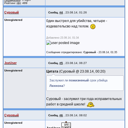
Рейтинг (ф): 489
Суровый
Сообщ.
#4
,
23.08.14, 01:26
Unregistered
0дин выстрел для убийства, четыре -
издевательсво над телом.
Добавлено
23.08.14, 01:34
Сообщение отредактировано:
Суровый
-
23.08.14, 01:35
JoeUser
Сообщ.
#5
,
23.08.14, 06:27
Unregistered
Цитата
Суровый @
23.08.14, 00:20
Заслужил ли
пожизненый
срок убийца
Лкннона
?
Суровый - заслужил три года исправительных
работ в средней школе!
Суровый
Сообщ.
#6
,
23.08.14, 08:02
Unregistered