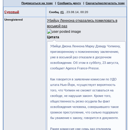
Подписаться на тему
Сообщить другу
Скачать/распечатать тему
Суровый
Сообщ.
#1
,
23.08.14, 00:20
Unregistered
Убийцу Леннона отказались помиловать в
восьмой раз
Цитата
Убийце Джона Леннона Марку Дэвиду Чэпмену,
приговоренному к пожизненному заключению,
уже в восьмой раз отказали в досрочном
освобождении. Об этом в субботу, 23 августа,
сообщает Agence France-Presse.
Как говорится в заявлении комиссии по УДО
штата Нью-Йорк, «существует вероятность
того, что Чэпмен не сможет оставаться на
свободе, не нарушая закон». Кроме того,
общественность резко осудила бы факт
освобождения человека, совершившего такое
громкое преступление, что сильно подорвало
бы уважение к закону, говорится в документе.
Ранее комиссия уже семь раз отклоняла