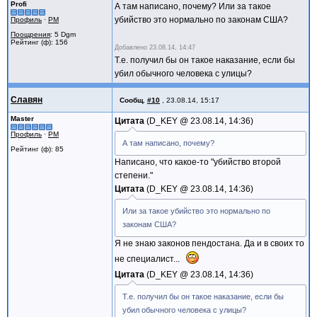
Profi
А там написано, почему? Или за такое
убийство это нормально по законам США?
Профиль
·
PM
Поощрения
: 5 Dgm
Рейтинг (ф): 156
Добавлено
23.08.14, 14:47
Т.е. получил бы он такое наказание, если бы
убил обычного человека с улицы?
Славян
Сообщ.
#10
,
23.08.14, 15:17
Master
Цитата
D_KEY @
23.08.14, 14:36
Профиль
·
PM
А там написано, почему?
Рейтинг (ф): 85
Написано, что какое-то "убийство второй
степени."
Цитата
D_KEY @
23.08.14, 14:36
Или за такое убийство это нормально по
законам США?
Я не знаю законов пендостана. Да и в своих то
не специалист...
Цитата
D_KEY @
23.08.14, 14:36
Т.е. получил бы он такое наказание, если бы
убил обычного человека с улицы?