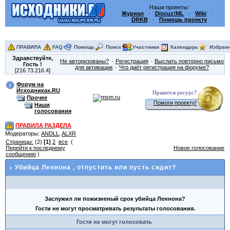
Наши проекты:
Журнал
·
Discuz!ML
·
Wiki
·
DRKB
·
Помощь проекту
ПРАВИЛА
FAQ
Помощь
Поиск
Участники
Календарь
Избран
Здравствуйте,
Не авторизованы?
Регистрация
Выслать повторно письмо
Гость
!
для активации
Что даёт регистрация на форуме?
[216.73.216.4]
Форум на
Исходниках.RU
Нравится ресурс?
Прочее
Помоги проекту!
Наши
голосования
ПРАВИЛА РАЗДЕЛА
Модераторы:
ANDLL
,
ALXR
Страницы:
(2)
[1]
2
все
(
Перейти к последнему
Новое голосование
сообщению
)
Убийца Леннона
, отпустить или пусть сидит?
Заслужил ли пожизненый срок убийца Леннона?
Гости не могут просматривать результаты голосования.
Гости не могут голосовать