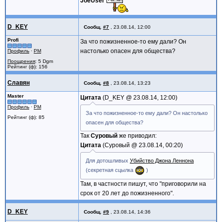
JoeUser
D_KEY
Сообщ.
#7
,
23.08.14, 12:00
Profi
За что пожизненное-то ему дали? Он
настолько опасен для общества?
Профиль
·
PM
Поощрения
: 5 Dgm
Рейтинг (ф): 156
Славян
Сообщ.
#8
,
23.08.14, 13:23
Master
Цитата
D_KEY @
23.08.14, 12:00
Профиль
·
PM
За что пожизненное-то ему дали? Он настолько
Рейтинг (ф): 85
опасен для общества?
Так
Суровый
же приводил:
Цитата
Суровый @
23.08.14, 00:20
Для дотошливых
Убийство Джона Леннона
(секретная сцылка
)
Там, в частности пишут, что "приговорили на
срок от 20 лет до пожизненного".
D_KEY
Сообщ.
#9
,
23.08.14, 14:36