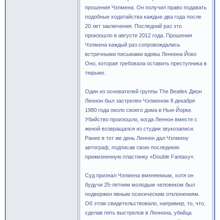
прошения Чэпмена. Он получил право подавать
подобные ходатайства каждые два года после
20 лет заключения. Последний раз это
произошло в августе 2012 года. Прошения
Чэпмена каждый раз сопровождались
встречными письмами вдовы Леннона Йоко
Оно, которая требовала оставить преступника в
тюрьме.
Один из основателей группы The Beatles Джон
Леннон был застрелен Чэпменом 8 декабря
1980 года около своего дома в Нью-Йорке.
Убийство произошло, когда Леннон вместе с
женой возвращался из студии звукозаписи.
Ранее в тот же день Леннон дал Чэпмену
автограф, подписав свою последнюю
прижизненную пластинку «Double Fantasy».
Суд признал Чэпмена вменяемым, хотя он
будучи 25-летним молодым человеком был
подвержен явным психическим отклонениям.
Об этом свидетельствовало, например, то, что,
сделав пять выстрелов в Леннона, убийца