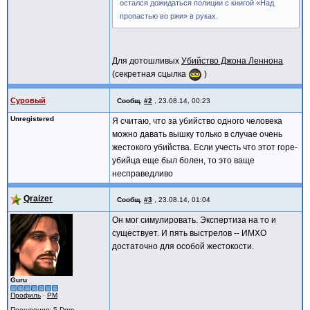
остался дожидаться полиции с книгой «Над
пропастью во ржи» в руках.
Для дотошливых
Убийство Джона Леннона
(секретная сцылка
)
Суровый
Сообщ.
#2
,
23.08.14, 00:23
Unregistered
Я считаю, что за убийство одного человека
можно давать вышку только в случае очень
жестокого убийства. Если учесть что этот горе-
убийца еще был болен, то это ваще
несправедливо
Qraizer
Сообщ.
#3
,
23.08.14, 01:04
Он мог симулировать. Экспертиза на то и
существует. И пять выстрелов -- ИМХО
достаточно для особой жестокости.
Guru
Профиль
·
PM
Поощрения
: 5 Dgm