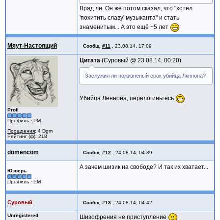
Вряд ли. Он же потом сказал, что "хотел
'похитить славу' музыканта" и стать
знаменитым... А это ещё +5 лет
Мяут-Настоящий
Сообщ.
#11
,
23.08.14, 17:09
Цитата
Суровый @
23.08.14, 00:20
Заслужил ли пожизненый срок убийца Лкннона?
Убийца Леннона, перелогиньтесь
Profi
Профиль
·
PM
Поощрения
: 4 Dgm
Рейтинг (ф): 218
domencom
Сообщ.
#12
,
24.08.14, 04:39
А зачем шизик на свободе? И так их хватает...
Юзверь
Профиль
·
PM
Суровый
Сообщ.
#13
,
24.08.14, 04:42
Unregistered
Шизофрения не приступление