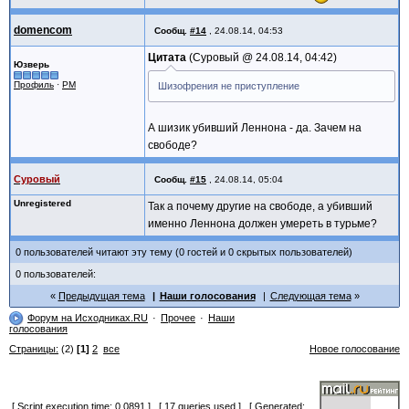
domencom
Сообщ.
#14
,
24.08.14, 04:53
Цитата
Суровый @
24.08.14, 04:42
Юзверь
Профиль
·
PM
Шизофрения не приступление
А шизик убивший Леннона - да. Зачем на
свободе?
Суровый
Сообщ.
#15
,
24.08.14, 05:04
Unregistered
Так а почему другие на свободе, а убивший
именно Леннона должен умереть в турьме?
0 пользователей читают эту тему (0 гостей и 0 скрытых пользователей)
0 пользователей:
Предыдущая тема
Наши голосования
Следующая тема
Форум на Исходниках.RU
Прочее
Наши
голосования
Страницы:
(2)
[1]
2
все
Новое голосование
[ Script execution time: 0.0891 ] [ 17 queries used ] [ Generated: