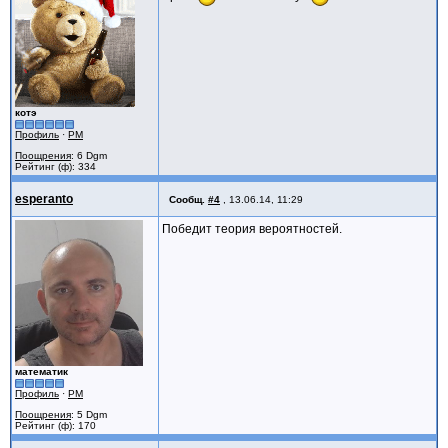
котэ
Профиль
·
PM
Поощрения
: 6 Dgm
Рейтинг (ф): 334
esperanto
Сообщ.
#4
,
13.06.14, 11:29
Победит теория вероятностей.
математик
Профиль
·
PM
Поощрения
: 5 Dgm
Рейтинг (ф): 170