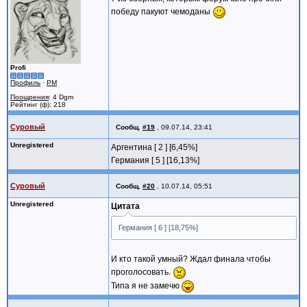
победу пакуют чемоданы
Profi
Профиль
·
PM
Поощрения
: 4 Dgm
Рейтинг (ф): 218
Суровый
Сообщ.
#19
,
09.07.14, 23:41
Unregistered
Аргентина [ 2 ] [6,45%]
Германия [ 5 ] [16,13%]
Суровый
Сообщ.
#20
,
10.07.14, 05:51
Unregistered
Цитата
Германия [ 6 ] [18,75%]
И кто такой умный? Ждал финала чтобы
проголосовать.
Типа я не замечю