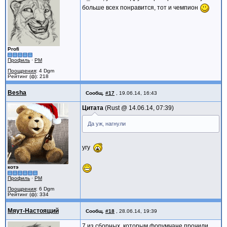
больше всех понравится, тот и чемпион
Profi
Профиль
·
PM
Поощрения
: 4 Dgm
Рейтинг (ф): 218
Besha
Сообщ.
#17
,
19.06.14, 16:43
Цитата
Rust @
14.06.14, 07:39
Да уж, нагнули
угу
котэ
Профиль
·
PM
Поощрения
: 6 Dgm
Рейтинг (ф): 334
Мяут-Настоящий
Сообщ.
#18
,
28.06.14, 19:39
7 из сборных, которым форумчане прочили