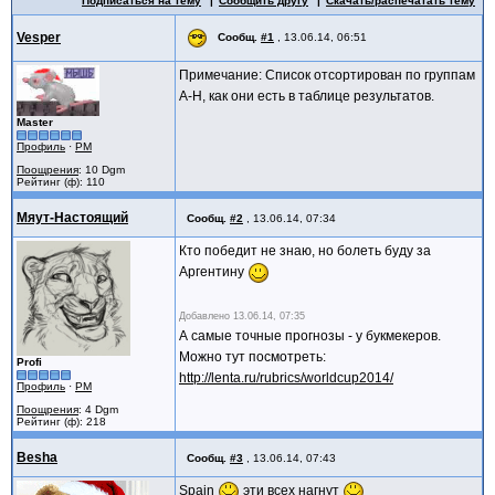
Подписаться на тему
Сообщить другу
Скачать/распечатать тему
Vesper
Сообщ.
#1
,
13.06.14, 06:51
Примечание: Список отсортирован по группам
А-Н, как они есть в таблице результатов.
Master
Профиль
·
PM
Поощрения
: 10 Dgm
Рейтинг (ф): 110
Мяут-Настоящий
Сообщ.
#2
,
13.06.14, 07:34
Кто победит не знаю, но болеть буду за
Аргентину
Добавлено
13.06.14, 07:35
А самые точные прогнозы - у букмекеров.
Можно тут посмотреть:
Profi
http://lenta.ru/rubrics/worldcup2014/
Профиль
·
PM
Поощрения
: 4 Dgm
Рейтинг (ф): 218
Besha
Сообщ.
#3
,
13.06.14, 07:43
Spain
эти всех нагнут