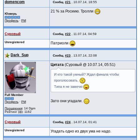
domencom
Сообщ.
#21
,
10.07.14, 18:55
21 % за Росиию. Тролли
Юзверь
Профиль
·
PM
Суровый
Сообщ.
#22
,
11.07.14, 04:59
Unregistered
Патриоли
Dark_Sup
Сообщ.
#23
,
13.07.14, 22:08
Цитата
Суровый @
10.07.14, 05:51
И кто такой умный? Ждал финала чтобы
проголосовать.
Типа я не замечю
Full Member
Зато они угадали.
Профиль
·
PM
Поощрения
: 14 Dgm
Рейтинг (ф): 1162
Суровый
Сообщ.
#24
,
14.07.14, 01:41
Unregistered
Угадать одно из двух ума не надо.