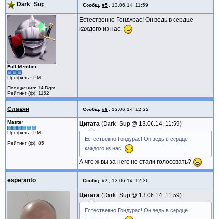
Dark_Sup
Сообщ.
#5
,
13.06.14, 11:59
Естественно Гондурас! Он ведь в сердце
каждого из нас.
Full Member
Профиль
·
PM
Поощрения
: 14 Dgm
Рейтинг (ф): 1162
Славян
Сообщ.
#6
,
13.06.14, 12:32
Master
Цитата
Dark_Sup @
13.06.14, 11:59
Профиль
·
PM
Естественно Гондурас! Он ведь в сердце
Рейтинг (ф): 85
каждого из нас.
А что ж вы за него не стали голосовать?
esperanto
Сообщ.
#7
,
13.06.14, 12:36
Цитата
Dark_Sup @
13.06.14, 11:59
Естественно Гондурас! Он ведь в сердце