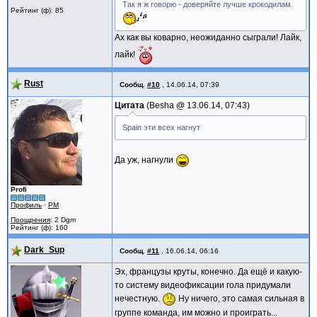
Так я ж говорю - доверяйте лучше крокодилам.
Рейтинг (ф): 85
Ах как вы коварно, неожиданно сыграли! Лайк,
лайк!
Rust
Сообщ.
#10
,
14.06.14, 07:39
Цитата
Besha @
13.06.14, 07:43
Spain эти всех нагнут
Да уж, нагнули
Profi
Профиль
·
PM
Поощрения
: 2 Dgm
Рейтинг (ф): 160
Dark_Sup
Сообщ.
#11
,
16.06.14, 06:16
Эх, французы круты, конечно. Да ещё и какую-
то систему видеофиксации гола придумали
нечестную.
Ну ничего, это самая сильная в
группе команда, им можно и проиграть...