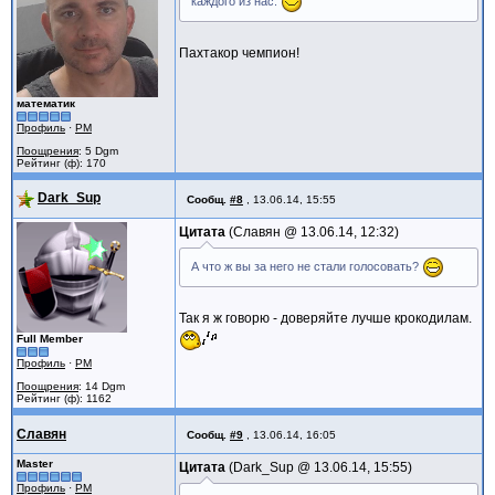
каждого из нас.
Пахтакор чемпион!
математик
Профиль
·
PM
Поощрения
: 5 Dgm
Рейтинг (ф): 170
Dark_Sup
Сообщ.
#8
,
13.06.14, 15:55
Цитата
Славян @
13.06.14, 12:32
А что ж вы за него не стали голосовать?
Так я ж говорю - доверяйте лучше крокодилам.
Full Member
Профиль
·
PM
Поощрения
: 14 Dgm
Рейтинг (ф): 1162
Славян
Сообщ.
#9
,
13.06.14, 16:05
Master
Цитата
Dark_Sup @
13.06.14, 15:55
Профиль
·
PM