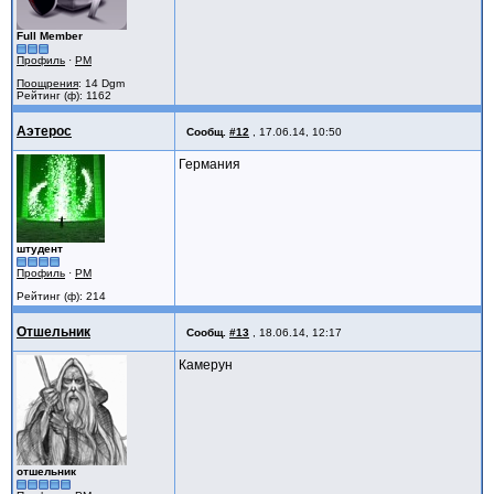
Full Member
Профиль
·
PM
Поощрения
: 14 Dgm
Рейтинг (ф): 1162
Аэтерос
Сообщ.
#12
,
17.06.14, 10:50
Германия
штудент
Профиль
·
PM
Рейтинг (ф): 214
Отшельник
Сообщ.
#13
,
18.06.14, 12:17
Камерун
отшельник