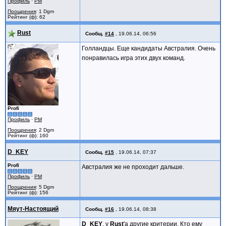
Профиль
·
PM
Поощрения
: 1 Dgm
Рейтинг (ф): 62
Rust
Сообщ.
#14
,
19.06.14, 06:56
Голландцы. Еще кандидаты Австралия. Очень
понравилась игра этих двух команд.
Profi
Профиль
·
PM
Поощрения
: 2 Dgm
Рейтинг (ф): 160
D_KEY
Сообщ.
#15
,
19.06.14, 07:37
Profi
Австралия же не проходит дальше.
Профиль
·
PM
Поощрения
: 5 Dgm
Рейтинг (ф): 156
Мяут-Настоящий
Сообщ.
#16
,
19.06.14, 08:38
D_KEY
, у
Rust
'а другие критерии. Кто ему