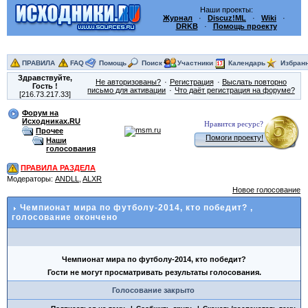
Наши проекты:
Журнал
·
Discuz!ML
·
Wiki
·
DRKB
·
Помощь проекту
ПРАВИЛА
FAQ
Помощь
Поиск
Участники
Календарь
Избран
Здравствуйте,
Не авторизованы?
Регистрация
Выслать повторно
Гость
!
письмо для активации
Что даёт регистрация на форуме?
[216.73.217.33]
Форум на
Исходниках.RU
Нравится ресурс?
Прочее
Помоги проекту!
Наши
голосования
ПРАВИЛА РАЗДЕЛА
Модераторы:
ANDLL
,
ALXR
Новое голосование
Чемпионат мира по футболу-2014, кто победит?
,
голосование окончено
Чемпионат мира по футболу-2014, кто победит?
Гости не могут просматривать результаты голосования.
Голосование закрыто