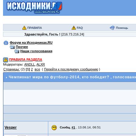
ПРАВИЛА
FAQ
Помощь
Здравствуйте,
Гость
!
[216.73.216.24]
Форум на Исходниках.RU
Прочее
Наши голосования
ПРАВИЛА РАЗДЕЛА
Модераторы:
ANDLL
,
ALXR
Страницы:
(2)
[1]
2
все
(
Перейти к последнему сообщению
)
Чемпионат мира по футболу-2014, кто победит?
, голосован
Vesper
Сообщ.
#1
,
13.06.14, 06:51