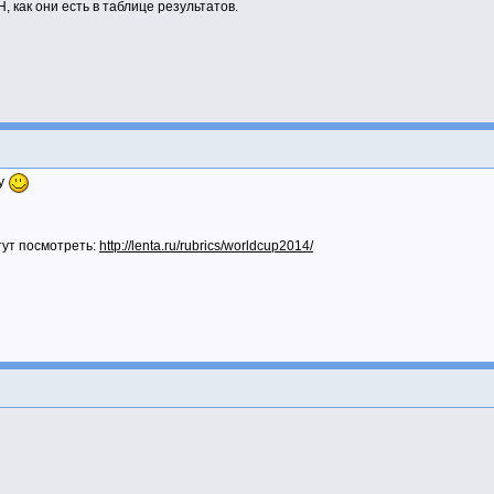
 как они есть в таблице результатов.
ну
тут посмотреть:
http://lenta.ru/rubrics/worldcup2014/