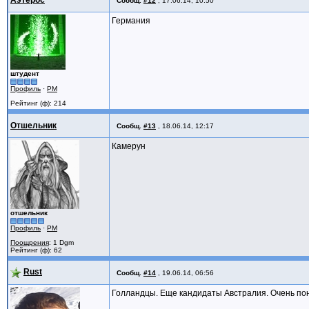
Аэтерос
Сообщ.
#12
,
17.06.14, 10:50
Германия
штудент
Профиль
·
PM
Рейтинг (ф): 214
Отшельник
Сообщ.
#13
,
18.06.14, 12:17
Камерун
отшельник
Профиль
·
PM
Поощрения
: 1 Dgm
Рейтинг (ф): 62
Rust
Сообщ.
#14
,
19.06.14, 06:56
Голландцы. Еще кандидаты Австралия. Очень пон