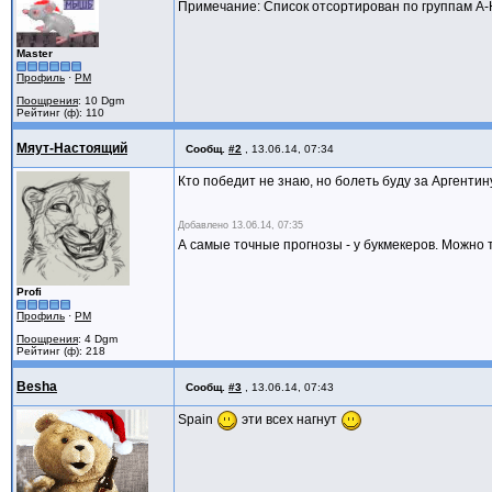
Примечание: Список отсортирован по группам А-Н,
Master
Профиль
·
PM
Поощрения
: 10 Dgm
Рейтинг (ф): 110
Мяут-Настоящий
Сообщ.
#2
,
13.06.14, 07:34
Кто победит не знаю, но болеть буду за Аргенти
Добавлено
13.06.14, 07:35
А самые точные прогнозы - у букмекеров. Можно 
Profi
Профиль
·
PM
Поощрения
: 4 Dgm
Рейтинг (ф): 218
Besha
Сообщ.
#3
,
13.06.14, 07:43
Spain
эти всех нагнут