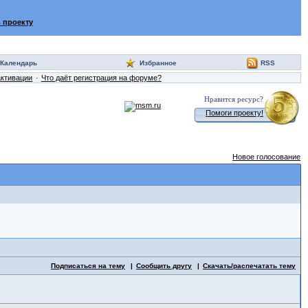
 проекту
Календарь
Избранное
RSS
активации
Что даёт регистрация на форуме?
Нравится ресурс?
Помоги проекту!
Новое голосование
Подписаться на тему
Сообщить другу
Скачать/распечатать тему