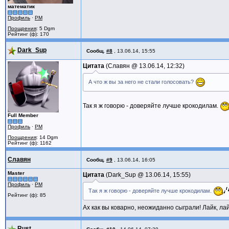
математик
Профиль
·
PM
Поощрения
: 5 Dgm
Рейтинг (ф): 170
Dark_Sup
Сообщ.
#8
,
13.06.14, 15:55
Цитата
Славян @
13.06.14, 12:32
А что ж вы за него не стали голосовать?
Так я ж говорю - доверяйте лучше крокодилам.
Full Member
Профиль
·
PM
Поощрения
: 14 Dgm
Рейтинг (ф): 1162
Славян
Сообщ.
#9
,
13.06.14, 16:05
Master
Цитата
Dark_Sup @
13.06.14, 15:55
Профиль
·
PM
Так я ж говорю - доверяйте лучше крокодилам.
Рейтинг (ф): 85
Ах как вы коварно, неожиданно сыграли! Лайк, ла
Rust