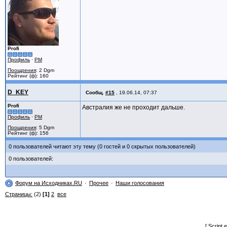
Profi
Профиль
·
PM
Поощрения
: 2 Dgm
Рейтинг (ф): 160
D_KEY
Сообщ.
#15
,
19.06.14, 07:37
Profi
Австралия же не проходит дальше.
Профиль
·
PM
Поощрения
: 5 Dgm
Рейтинг (ф): 156
0 пользователей читают эту тему (0 гостей и 0 скрытых пользователей)
0 пользователей:
Форум на Исходниках.RU
Прочее
Наши голосования
Страницы:
(2)
[1]
2
все
[ Script