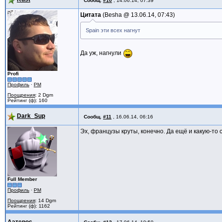
Сообщ.
#10
,
14.06.14, 07:39
Цитата
Besha @
13.06.14, 07:43
Spain эти всех нагнут
Да уж, нагнули
Profi
Профиль
·
PM
Поощрения
: 2 Dgm
Рейтинг (ф): 160
Dark_Sup
Сообщ.
#11
,
16.06.14, 06:16
Эх, французы круты, конечно. Да ещё и какую-то
Full Member
Профиль
·
PM
Поощрения
: 14 Dgm
Рейтинг (ф): 1162