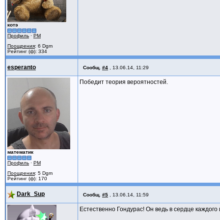
котэ
Профиль
·
PM
Поощрения
: 6 Dgm
Рейтинг (ф): 334
esperanto
Сообщ.
#4
,
13.06.14, 11:29
Победит теория вероятностей.
математик
Профиль
·
PM
Поощрения
: 5 Dgm
Рейтинг (ф): 170
Dark_Sup
Сообщ.
#5
,
13.06.14, 11:59
Естественно Гондурас! Он ведь в сердце каждого 