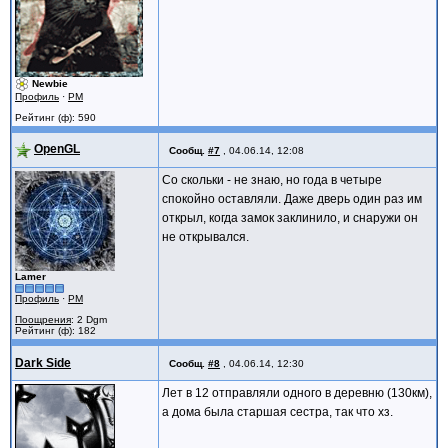
Newbie
Профиль
·
PM
Рейтинг (ф): 590
OpenGL
Сообщ.
#7
,
04.06.14, 12:08
Со скольки - не знаю, но года в четыре
спокойно оставляли. Даже дверь один раз им
открыл, когда замок заклинило, и снаружи он
не открывался.
Lamer
Профиль
·
PM
Поощрения
: 2 Dgm
Рейтинг (ф): 182
Dark Side
Сообщ.
#8
,
04.06.14, 12:30
Лет в 12 отправляли одного в деревню (130км),
а дома была старшая сестра, так что хз.