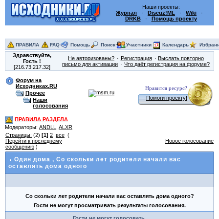
Наши проекты:
Журнал
·
Discuz!ML
·
Wiki
·
DRKB
·
Помощь проекту
ПРАВИЛА
FAQ
Помощь
Поиск
Участники
Календарь
Избран
Здравствуйте,
Не авторизованы?
Регистрация
Выслать повторно
Гость
!
письмо для активации
Что даёт регистрация на форуме?
[216.73.217.32]
Форум на
Исходниках.RU
Нравится ресурс?
Прочее
Помоги проекту!
Наши
голосования
ПРАВИЛА РАЗДЕЛА
Модераторы:
ANDLL
,
ALXR
Страницы:
(2)
[1]
2
все
(
Перейти к последнему
Новое голосование
сообщению
)
Один дома
, Со скольки лет родители начали вас
оставлять дома одного
Со скольки лет родители начали вас оставлять дома одного?
Гости не могут просматривать результаты голосования.
Гости не могут голосовать