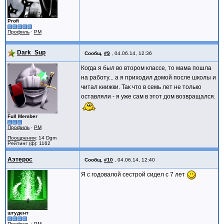
Profi
Профиль
·
PM
Dark_Sup
Сообщ.
#9
,
04.06.14, 12:36
Когда я был во втором классе, то мама пошла
на работу... а я приходил домой после школы и
читал книжки. Так что в семь лет не только
оставляли - я уже сам в этот дом возвращался.
Full Member
Профиль
·
PM
Поощрения
: 14 Dgm
Рейтинг (ф): 1162
Аэтерос
Сообщ.
#10
,
04.06.14, 12:40
Я с годовалой сестрой сидел с 7 лет
штудент
Профиль
·
PM