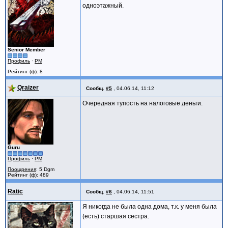
одноэтажный.
Senior Member
Профиль
·
PM
Рейтинг (ф): 8
Qraizer
Сообщ.
#5
,
04.06.14, 11:12
Очередная тупость на налоговые деньги.
Guru
Профиль
·
PM
Поощрения
: 5 Dgm
Рейтинг (ф): 489
Ratic
Сообщ.
#6
,
04.06.14, 11:51
Я никогда не была одна дома, т.к. у меня была
(есть) старшая сестра.