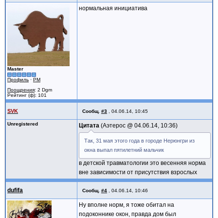
нормальная инициатива
Master
Профиль
·
PM
Поощрения
: 2 Dgm
Рейтинг (ф): 101
SVK
Сообщ.
#3
,
04.06.14, 10:45
Unregistered
Цитата
Аэтерос @
04.06.14, 10:36
Так, 31 мая этого года в городе Нерюнгри из
окна выпал пятилетний мальчик
в детской травматологии это весенняя норма
вне зависимости от присутствия взрослых
dufifa
Сообщ.
#4
,
04.06.14, 10:46
Ну вполне норм, я тоже обитал на
подоконнике окон, правда дом был