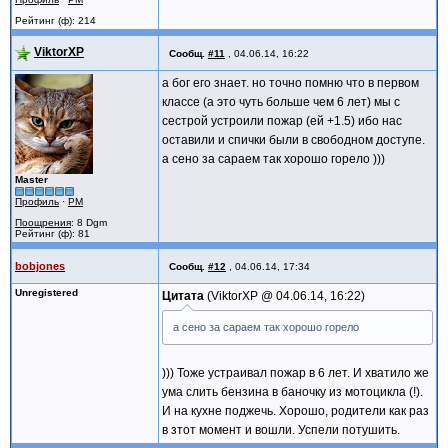
Рейтинг (ф): 214
ViktorXP
Сообщ.
#11
,
04.06.14, 16:22
а бог его знает. но точно помню что в первом
классе (а это чуть больше чем 6 лет) мы с
сестрой устроили пожар (ей +1.5) ибо нас
оставили и спички были в свободном доступе.
а сено за сараем так хорошо горело )))
Master
Профиль
·
PM
Поощрения
: 8 Dgm
Рейтинг (ф): 81
bobjones
Сообщ.
#12
,
04.06.14, 17:34
Unregistered
Цитата
ViktorXP @
04.06.14, 16:22
а сено за сараем так хорошо горело
))) Тоже устраивал пожар в 6 лет. И хватило же
ума слить бензина в баночку из мотоцикла (!).
И на кухне поджечь. Хорошо, родители как раз
в зтот момент и вошли. Успели потушить.