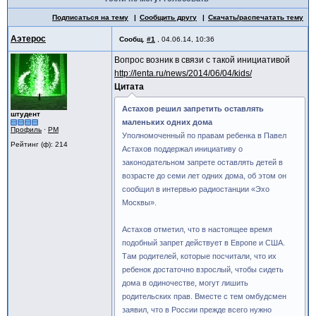
Подписаться на тему
Сообщить другу
Скачать/распечатать тему
Аэтерос
Сообщ.
#1
,
04.06.14, 10:36
Вопрос возник в связи с такой инициативой
http://lenta.ru/news/2014/06/04/kids/
Цитата
Астахов решил запретить оставлять
штудент
маленьких одних дома
Профиль
·
PM
Уполномоченный по правам ребенка в Павел
Рейтинг (ф): 214
Астахов поддержал инициативу о
законодательном запрете оставлять детей в
возрасте до семи лет одних дома, об этом он
сообщил в интервью радиостанции «Эхо
Москвы».
Астахов отметил, что в настоящее время
подобный запрет действует в Европе и США.
Там родителей, которые посчитали, что их
ребенок достаточно взрослый, чтобы сидеть
дома в одиночестве, могут лишить
родительских прав. Вместе с тем омбудсмен
заявил, что в России прежде всего нужно