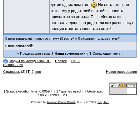
детей одних дома нет
Но есть закон, по
которому у родителей есть обязанность
присмотра за детьми. Т.е. ребенка можно
оставить одного, но родители все равно несут
полную ответственность за детей.
0 пользователей читают эту тему (0 гостей и 0 скрытых пользователей)
0 пользователей:
Предыдущая тема
Наши голосования
Следующая тема
Форум на Исходниках.RU
Прочее
Наши
голосования
Страницы:
(2)
[1]
2
все
Новое голосование
[ Script execution time: 0.0959 ] [ 17 queries used ] [ Generated:
7.08.26, 09:09 GMT ]
Powered by
Invision Power Board
(U) v1.2 © 2003
IPS, Inc.