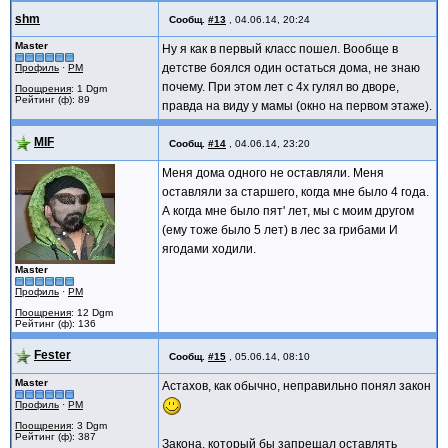
shm
Сообщ.
#13
,
04.06.14, 20:24
Master
Ну я как в первый класс пошел. Вообще в
детстве боялся один остаться дома, не знаю
Профиль
·
PM
почему. При этом лет с 4х гулял во дворе,
Поощрения
: 1 Dgm
Рейтинг (ф): 89
правда на виду у мамы (окно на первом этаже).
MIF
Сообщ.
#14
,
04.06.14, 23:20
Меня дома одного не оставляли. Меня
оставляли за старшего, когда мне было 4 года.
А когда мне было пят' лет, мы с моим другом
(ему тоже было 5 лет) в лес за грибами И
ягодами ходили.
Master
Профиль
·
PM
Поощрения
: 12 Dgm
Рейтинг (ф): 136
Fester
Сообщ.
#15
,
05.06.14, 08:10
Master
Астахов, как обычно, неправильно понял закон
Профиль
·
PM
Поощрения
: 3 Dgm
Рейтинг (ф): 387
Закона, который бы запрещал оставлять