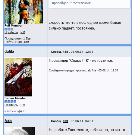
провайдер- "Ростелеком".
скорость что-то в последнее время бывает
Full Member
сильно падает. постоянно.
Профиль
·
PM
Поощрения
: 1 Dgm
Рейтинг (ф): 489
dufifa
Сообщ.
#38
,
05.06.14, 12:33
Провайдер "Спарк ТТК" - не грузится.
Сообщение отредактировано:
dufifa
-
05.06.14, 12:34
Senior Member
Профиль
·
PM
Рейтинг (ф): 8
Axis
Сообщ.
#39
,
06.06.14, 04:01
На работе Ростелеком, заблочено, но как-то