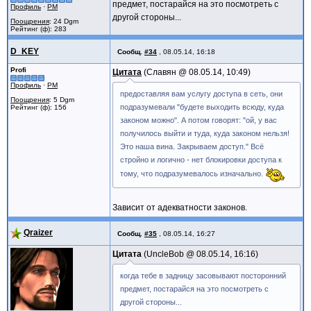
предмет, постарайся на это посмотреть с
Профиль
·
PM
другой стороны...
Поощрения
: 24 Dgm
Рейтинг (ф): 283
D_KEY
Сообщ.
#34
,
08.05.14, 16:18
Profi
Цитата
Славян @
08.05.14, 10:49
Профиль
·
PM
предоставляя вам услугу доступа в сеть, они
Поощрения
: 5 Dgm
подразумевали "будете выходить всюду, куда
Рейтинг (ф): 156
законом можно". А потом говорят: "ой, у вас
получилось выйти и туда, куда законом нельзя!
Это наша вина. Закрываем доступ." Всё
стройно и логично - нет блокировки доступа к
тому, что подразумевалось изначально.
Зависит от адекватности законов.
Qraizer
Сообщ.
#35
,
08.05.14, 16:27
Цитата
UncleBob @
08.05.14, 16:16
когда тебе в задницу засовывают посторонний
предмет, постарайся на это посмотреть с
другой стороны...