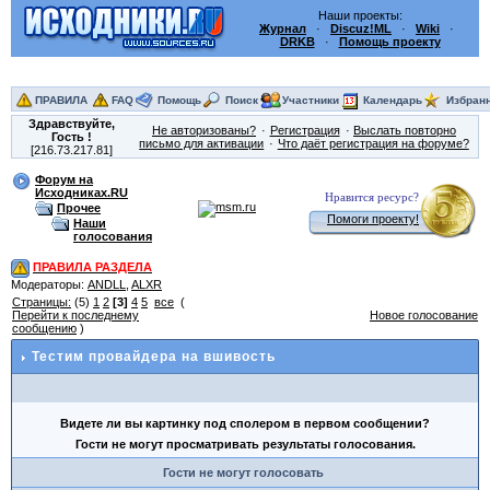
Наши проекты:
Журнал
·
Discuz!ML
·
Wiki
·
DRKB
·
Помощь проекту
ПРАВИЛА
FAQ
Помощь
Поиск
Участники
Календарь
Избран
Здравствуйте,
Не авторизованы?
Регистрация
Выслать повторно
Гость
!
письмо для активации
Что даёт регистрация на форуме?
[216.73.217.81]
Форум на
Исходниках.RU
Нравится ресурс?
Прочее
Помоги проекту!
Наши
голосования
ПРАВИЛА РАЗДЕЛА
Модераторы:
ANDLL
,
ALXR
Страницы:
(5)
1
2
[3]
4
5
все
(
Перейти к последнему
Новое голосование
сообщению
)
Тестим провайдера на вшивость
Видете ли вы картинку под сполером в первом сообщении?
Гости не могут просматривать результаты голосования.
Гости не могут голосовать