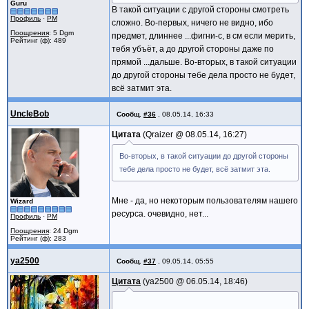
Guru
В такой ситуации с другой стороны смотреть
Профиль
·
PM
сложно. Во-первых, ничего не видно, ибо
Поощрения
: 5 Dgm
предмет, длиннее ...фигни-с, в см если мерить,
Рейтинг (ф): 489
тебя убъёт, а до другой стороны даже по
прямой ...дальше. Во-вторых, в такой ситуации
до другой стороны тебе дела просто не будет,
всё затмит эта.
UncleBob
Сообщ.
#36
,
08.05.14, 16:33
Цитата
Qraizer @
08.05.14, 16:27
Во-вторых, в такой ситуации до другой стороны
тебе дела просто не будет, всё затмит эта.
Мне - да, но некоторым пользователям нашего
Wizard
ресурса. очевидно, нет...
Профиль
·
PM
Поощрения
: 24 Dgm
Рейтинг (ф): 283
ya2500
Сообщ.
#37
,
09.05.14, 05:55
Цитата
ya2500 @
06.05.14, 18:46