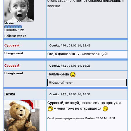
очень странно, ответ от сервера невалидный
вообще.
Master
Профиль
·
PM
Рейтинг (ф): 15
Суровый
Сообщ.
#40
,
08.06.14, 12:43
Unregistered
Ого, а донос в ФСБ - животворящий!
Суровый
Сообщ.
#41
,
28.06.14, 16:25
Unregistered
Печаль-беда
Скрытый текст
Besha
Сообщ.
#42
,
28.06.14, 18:31
Суровый
, не очкуй, просто ссылка протухла
у меня тоже не открывается
Сообщение отредактировано:
Besha
-
28.06.14, 18:31