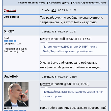
Подписаться на тему
Сообщить другу
Скачать/распечатать тему
Суровый
Сообщ.
#31
,
08.05.14, 11:50
Unregistered
Там разберутся. А вообще-то она грузится с
запрещеного IP, а этого быть не должно.
D_KEY
Сообщ.
#32
,
08.05.14, 11:57
Profi
Цитата
Суровый @
06.05.14, 17:57
Профиль
·
PM
Потому что у
ya2500
и толи
D_KEY
, толи у
Поощрения
: 5 Dgm
Dark_Sup
заблокировано провайдером.
Рейтинг (ф): 156
У меня было заблокировано мобильным
мегафоном. Из дома и с работы все видно.
UncleBob
Сообщ.
#33
,
08.05.14, 16:16
Цитата
Славян @
08.05.14, 10:49
Постарайтесь взглянуть на это объективно, т.е.
и с их стороны:
когда тебе в задницу засовывают посторонний
Wizard