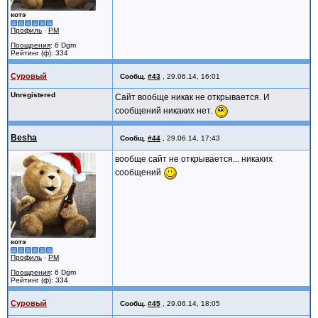
котэ
Профиль
·
PM
Поощрения
: 6 Dgm
Рейтинг (ф): 334
Суровый
Сообщ.
#43
,
29.06.14, 16:01
Unregistered
Сайт вообще никак не открывается. И
сообщений никаких нет.
Besha
Сообщ.
#44
,
29.06.14, 17:43
вообще сайт не открывается... никаких
сообщений
котэ
Профиль
·
PM
Поощрения
: 6 Dgm
Рейтинг (ф): 334
Суровый
Сообщ.
#45
,
29.06.14, 18:05