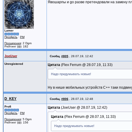
Явошарпы и go разве претендовали на замену пл
Lamer
Профиль
·
PM
Поощрения
: 2 Dgm
Рейтинг (ф): 182
JoeUser
Сообщ.
#805
,
28.07.19, 12:42
Unregistered
Цитата
Flex Ferrum @
28.07.19, 11:33
Надо придумывать новые!
Ну в нише мобильных устройств С++ таки подвин
D_KEY
Сообщ.
#806
,
28.07.19, 12:48
Profi
Цитата
JoeUser @
28.07.19, 12:42
Профиль
·
PM
Цитата
Flex Ferrum @
28.07.19, 11:33
Поощрения
: 5 Dgm
Рейтинг (ф): 156
Надо придумывать новые!