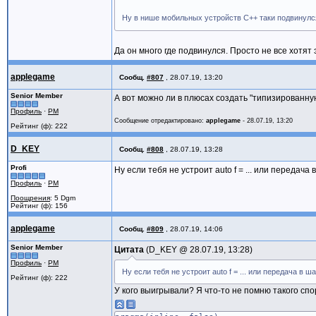
Ну в нише мобильных устройств С++ таки подвинул
Да он много где подвинулся. Просто не все хотят 
applegame
Сообщ.
#807
,
28.07.19, 13:20
Senior Member
А вот можно ли в плюсах создать "типизированную"
Профиль
·
PM
Сообщение отредактировано:
applegame
-
28.07.19, 13:20
Рейтинг (ф): 222
D_KEY
Сообщ.
#808
,
28.07.19, 13:28
Profi
Ну если тебя не устроит auto f = ... или передача
Профиль
·
PM
Поощрения
: 5 Dgm
Рейтинг (ф): 156
applegame
Сообщ.
#809
,
28.07.19, 14:06
Senior Member
Цитата
D_KEY @
28.07.19, 13:28
Профиль
·
PM
Ну если тебя не устроит auto f = ... или передача в 
Рейтинг (ф): 222
У кого выигрывали? Я что-то не помню такого сп