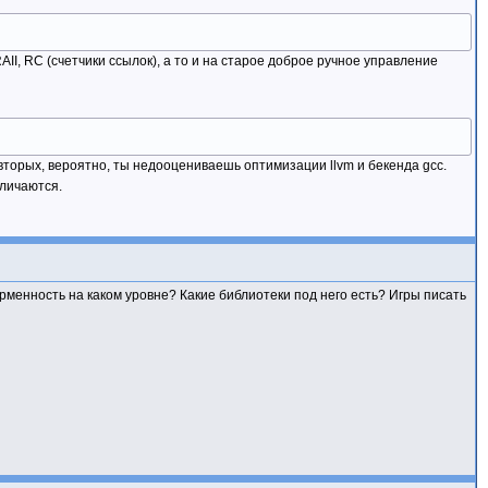
I, RC (счетчики ссылок), а то и на старое доброе ручное управление
вторых, вероятно, ты недооцениваешь оптимизации llvm и бекенда gcc.
тличаются.
рменность на каком уровне? Какие библиотеки под него есть? Игры писать