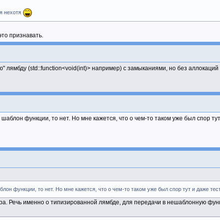
ся нехотя
это признавать.
 лямбду (std::function<void(int)> например) с замыканиями, но без аллокаций 
 в шаблон функции, то нет. Но мне кажется, что о чем-то таком уже был спор т
шаблон функции, то нет. Но мне кажется, что о чем-то таком уже был спор тут и даже те
ора. Речь именно о типизированной лямбде, для передачи в нешаблонную фун