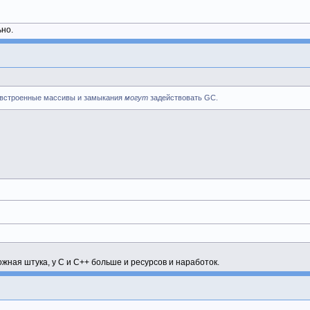
ьно.
к встроенные массивы и замыкания
могут
задействовать GC.
ная штука, у C и C++ больше и ресурсов и наработок.