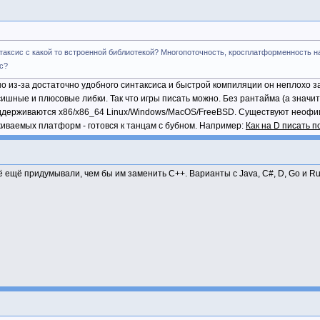
нтаксис с какой то встроенной библиотекой? Многопоточность, кросплатформенность на
с?
но из-за достаточно удобного синтаксиса и быстрой компиляции он неплохо за
сишные и плюсовые либки. Так что игры писать можно. Без рантайма (а значи
оддерживаются x86/x86_64 Linux/Windows/MacOS/FreeBSD. Существуют неофиц
иваемых платформ - готовся к танцам с бубном. Например:
Как на D писать 
сё ещё придумывали, чем бы им заменить С++. Варианты с Java, C#, D, Go и R