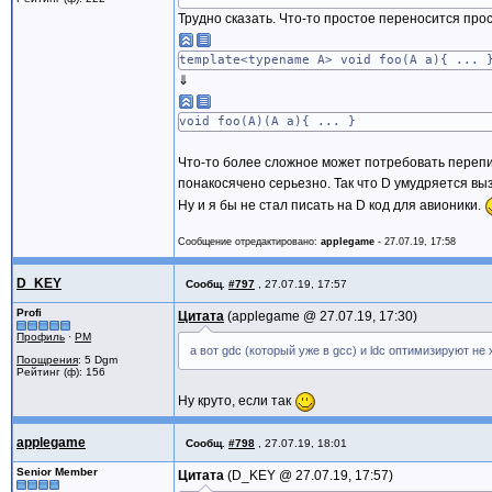
Трудно сказать. Что-то простое переносится прос
template<typename A> void foo(A a){ ... 
⇓
void foo(A)(A a){ ... }
Что-то более сложное может потребовать перепи
понакосячено серьезно. Так что D умудряется вы
Ну и я бы не стал писать на D код для авионики.
Сообщение отредактировано:
applegame
-
27.07.19, 17:58
D_KEY
Сообщ.
#797
,
27.07.19, 17:57
Profi
Цитата
applegame @
27.07.19, 17:30
Профиль
·
PM
а вот gdc (который уже в gcc) и ldc оптимизируют не 
Поощрения
: 5 Dgm
Рейтинг (ф): 156
Ну круто, если так
applegame
Сообщ.
#798
,
27.07.19, 18:01
Senior Member
Цитата
D_KEY @
27.07.19, 17:57