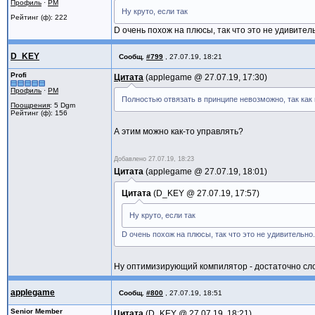
Профиль
·
PM
Ну круто, если так
Рейтинг (ф): 222
D очень похож на плюсы, так что это не удивител
D_KEY
Сообщ.
#799
,
27.07.19, 18:21
Profi
Цитата
applegame @
27.07.19, 17:30
Профиль
·
PM
Полностью отвязать в принципе невозможно, так ка
Поощрения
: 5 Dgm
Рейтинг (ф): 156
А этим можно как-то управлять?
Добавлено
27.07.19, 18:23
Цитата
applegame @
27.07.19, 18:01
Цитата
D_KEY @
27.07.19, 17:57
Ну круто, если так
D очень похож на плюсы, так что это не удивительно.
Ну оптимизирующий компилятор - достаточно слож
applegame
Сообщ.
#800
,
27.07.19, 18:51
Senior Member
Цитата
D_KEY @
27.07.19, 18:21