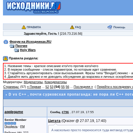
ПРАВИЛА
FAQ
Помощь
Здравствуйте,
Гость
!
[216.73.216.56]
Форум на Исходниках.RU
Прочее
Holy Wars
Правила раздела:
1. Название темы - краткое описание кто/что против кого/чего
2. В первом сообщении - список параметров, по которым идет сравнение.
3. Старайтесь аргументировать свои высказывания. Фразы типа "Венда/Слюникс - 
4. Давайте жить дружно и не доводить обсуждение до маразма и личных оскорблени
Модераторы:
Модераторы
,
Комодераторы
Страницы:
(57)
« Первая
...
52
53
[54]
55
56
...
Последняя »
(
Перейти к последнему
D vs C++
, почти сурковская пропаганда: не пора ли C++ пот
applegame
Сообщ.
#796
,
27.07.19, 17:55
Senior Member
Цитата
Qraizer @
27.07.19, 17:40
Профиль
·
PM
А насколько просто переносится туда метакод оттуд
Рейтинг (ф): 222