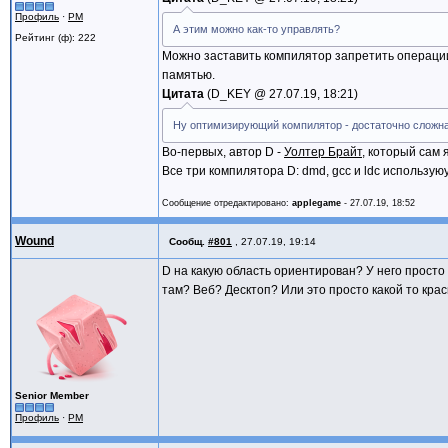
Профиль
·
PM
А этим можно как-то управлять?
Рейтинг (ф): 222
Можно заставить компилятор запретить операции 
памятью.
Цитата
D_KEY @
27.07.19, 18:21
Ну оптимизирующий компилятор - достаточно сложная
Во-первых, автор D -
Уолтер Брайт
, который сам
Все три компилятора D: dmd, gcc и ldc использую
Сообщение отредактировано:
applegame
-
27.07.19, 18:52
Wound
Сообщ.
#801
,
27.07.19, 19:14
D на какую область ориентирован? У него просто
там? Веб? Десктоп? Или это просто какой то кра
Senior Member
Профиль
·
PM