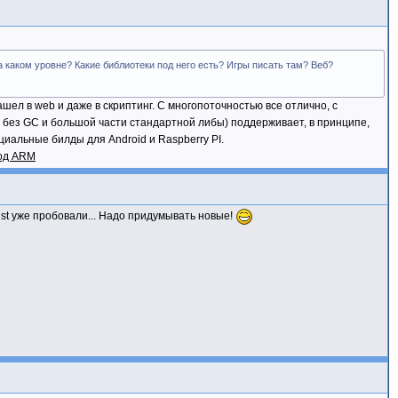
 каком уровне? Какие библиотеки под него есть? Игры писать там? Веб?
шел в web и даже в скриптинг. С многопоточностью все отлично, с
т без GC и большой части стандартной либы) поддерживает, в принципе,
иальные билды для Android и Raspberry PI.
под ARM
ust уже пробовали... Надо придумывать новые!