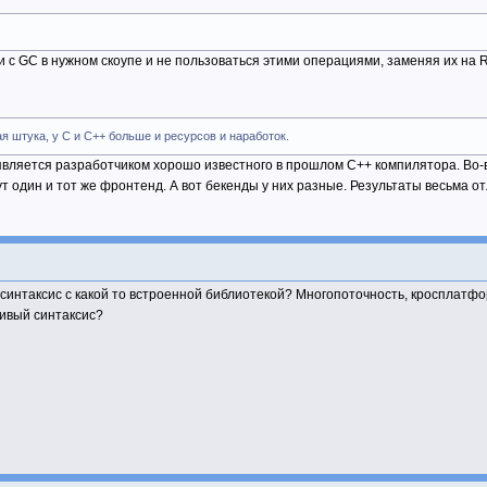
с GC в нужном скоупе и не пользоваться этими операциями, заменяя их на RAI
 штука, у C и C++ больше и ресурсов и наработок.
 является разработчиком хорошо известного в прошлом C++ компилятора. Во-
ут один и тот же фронтенд. А вот бекенды у них разные. Результаты весьма о
 синтаксис с какой то встроенной библиотекой? Многопоточность, кросплатфо
сивый синтаксис?