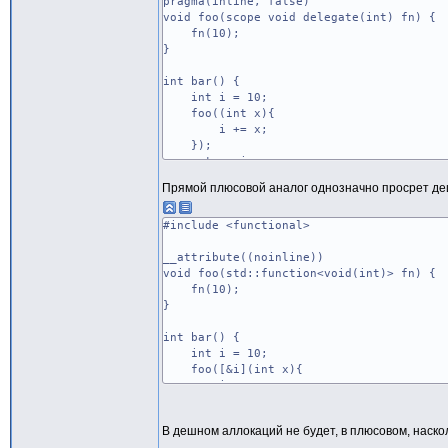
pragma(inline, false)
void foo(scope void delegate(int) fn) {
fn(10);
}
int bar() {
int i = 10;
foo((int x){
i += x;
});
return i;
}
Прямой плюсовой аналог однозначно просрет де
#include <functional>
__attribute((noinline))
void foo(std::function<void(int)> fn) {
fn(10);
}
int bar() {
int i = 10;
foo([&i](int x){
i += x;
});
return i;
В дешном аллокаций не будет, в плюсовом, наско
}