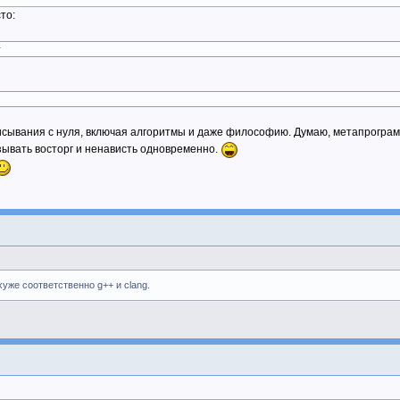
то:
}
сывания с нуля, включая алгоритмы и даже философию. Думаю, метапрограмми
зывать восторг и ненависть одновременно.
хуже соответственно g++ и clang.