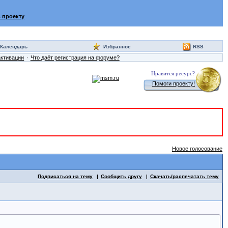
 проекту
Календарь
Избранное
RSS
активации
Что даёт регистрация на форуме?
Нравится ресурс?
Помоги проекту!
Новое голосование
Подписаться на тему
Сообщить другу
Скачать/распечатать тему