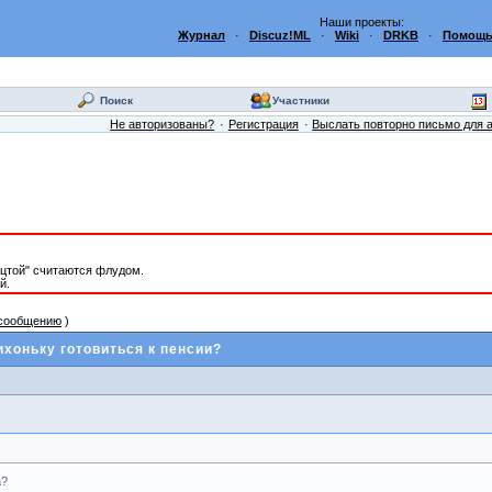
Наши проекты:
Журнал
·
Discuz!ML
·
Wiki
·
DRKB
·
Помощь
Поиск
Участники
Не авторизованы?
Регистрация
Выслать повторно письмо для 
ацтой" считаются флудом.
й.
 сообщению
)
ихоньку готовиться к пенсии?
а?