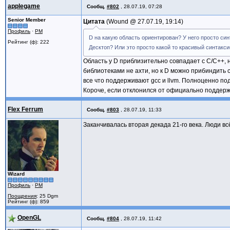
applegame
Сообщ.
#802
,
28.07.19, 07:28
Senior Member
Цитата
Wound @
27.07.19, 19:14
Профиль
·
PM
D на какую область ориентирован? У него просто си
Рейтинг (ф): 222
Десктоп? Или это просто какой то красивый синтакси
Область у D приблизительно совпадает с C/C++, 
библиотеками не ахти, но к D можно прибиндить 
все что поддерживают gcc и llvm. Полноценно п
Короче, если отклонился от официально поддерж
Flex Ferrum
Сообщ.
#803
,
28.07.19, 11:33
Заканчивалась вторая декада 21-го века. Люди в
Wizard
Профиль
·
PM
Поощрения
: 25 Dgm
Рейтинг (ф): 859
OpenGL
Сообщ.
#804
,
28.07.19, 11:42