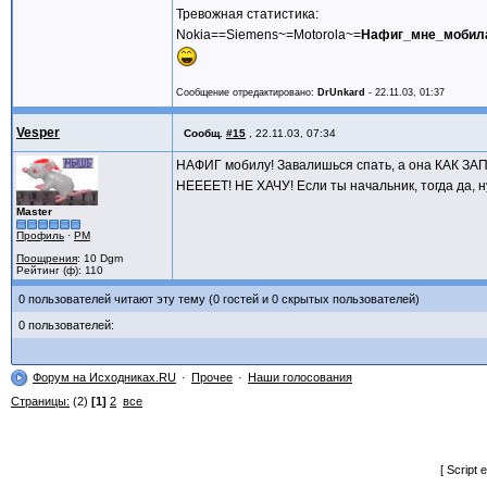
Тревожная статистика:
Nokia==Siemens~=Motorola~=
Нафиг_мне_мобил
Сообщение отредактировано:
DrUnkard
-
22.11.03, 01:37
Vesper
Сообщ.
#15
,
22.11.03, 07:34
НАФИГ мобилу! Завалишься спать, а она КАК ЗАПИЩ
НЕЕЕЕТ! НЕ ХАЧУ! Если ты начальник, тогда да, 
Master
Профиль
·
PM
Поощрения
: 10 Dgm
Рейтинг (ф): 110
0 пользователей читают эту тему (0 гостей и 0 скрытых пользователей)
0 пользователей:
Форум на Исходниках.RU
Прочее
Наши голосования
Страницы:
(2)
[1]
2
все
[ Script