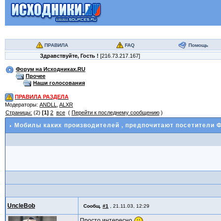
ПРАВИЛА
FAQ
Помощь
Здравствуйте,
Гость
!
[216.73.217.167]
Форум на Исходниках.RU
Прочее
Наши голосования
ПРАВИЛА РАЗДЕЛА
Модераторы:
ANDLL
,
ALXR
Страницы:
(2)
[1]
2
все
(
Перейти к последнему сообщению
)
Мобилы каких производителей
, предпочитают посетители 
UncleBob
Сообщ.
#1
,
21.11.03, 12:29
Просто интересно