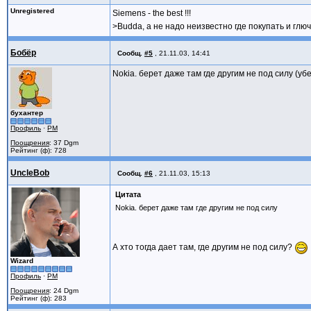
Unregistered
Siemens - the best !!!
>Budda, а не надо неизвестно где покупать и глю
Бобёр
Сообщ.
#5
,
21.11.03, 14:41
Nokia. берет даже там где другим не под силу (у
бухантер
Профиль
·
PM
Поощрения
: 37 Dgm
Рейтинг (ф): 728
UncleBob
Сообщ.
#6
,
21.11.03, 15:13
Цитата
Nokia. берет даже там где другим не под силу
А хто тогда дает там, где другим не под силу?
Wizard
Профиль
·
PM
Поощрения
: 24 Dgm
Рейтинг (ф): 283