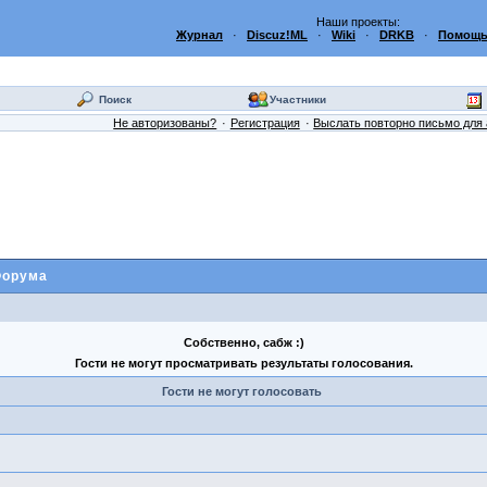
Наши проекты:
Журнал
·
Discuz!ML
·
Wiki
·
DRKB
·
Помощь
Поиск
Участники
Не авторизованы?
Регистрация
Выслать повторно письмо для 
Форума
Собственно, сабж :)
Гости не могут просматривать результаты голосования.
Гости не могут голосовать