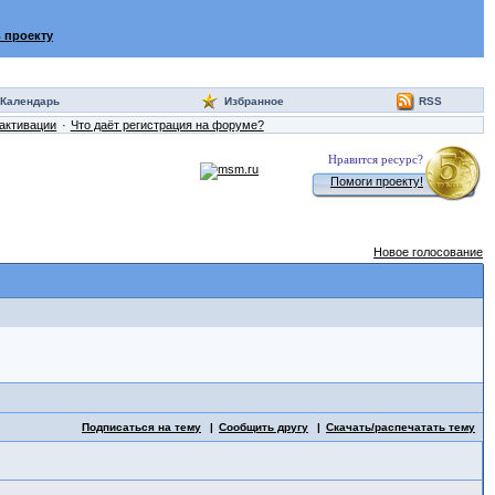
 проекту
Календарь
Избранное
RSS
активации
Что даёт регистрация на форуме?
Нравится ресурс?
Помоги проекту!
Новое голосование
Подписаться на тему
Сообщить другу
Скачать/распечатать тему