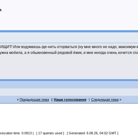
а
ИТ! Или вздумаешь где-нить оторваться (ну мне много не надо, максимум к др
нужна мобила, а я обыкновенный рядовой ёжик, и мне иногда очень хочется сп
Предыдущая тема
Наши голосования
Следующая тема
 execution time: 0.0913 ] [ 17 queries used ] [ Generated: 6.08.26, 04:02 GMT ]