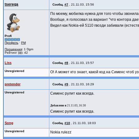
tserega
Сообщ.
#7
,
21.11.03, 15:56
По моему, мобилка нужна для того чтобы звонила (
Вообще, я голосовал за вариант "что контора дае
Видел как Nokia-ей 5110 гвозди забивали (естес
Profi
Профиль
·
PM
Поощрения
: 1 Dgm
Рейтинг (ф): 42
Liss
Сообщ.
#8
,
21.11.03, 15:57
Unregistered
О! А может кто знает, какой код на Сименс чтоб у
pretender
Сообщ.
#9
,
21.11.03, 16:29
Unregistered
Сименс рулит как всегда.
Добавлено в
21.11.03, 16:30
Сименс рулит как всегда.
Song
Сообщ.
#10
,
21.11.03, 18:03
Unregistered
Nokia rulezz