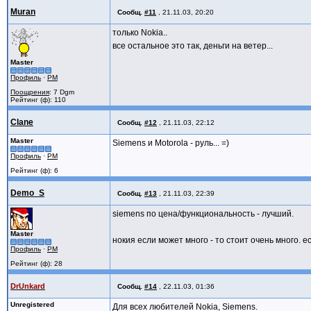
Muran
Сообщ.
#11
,
21.11.03, 20:20
только Nokia..
все остальное это так, деньги на ветер...
Master
Профиль
·
PM
Поощрения
: 7 Dgm
Рейтинг (ф): 110
Clane
Сообщ.
#12
,
21.11.03, 22:12
Master
Siemens и Motorola - руль... =)
Профиль
·
PM
Рейтинг (ф): 6
Demo_S
Сообщ.
#13
,
21.11.03, 22:39
siemens по цена/функциональность - лучший.
Master
нокия если может много - то стоит очень много. е
Профиль
·
PM
Рейтинг (ф): 28
DrUnkard
Сообщ.
#14
,
22.11.03, 01:36
Unregistered
Для всех любителей Nokia, Siemens.