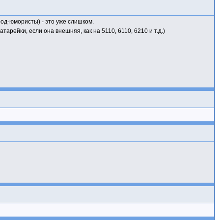
арод-юмористы) - это уже слишком.
арейки, если она внешняя, как на 5110, 6110, 6210 и т.д.)