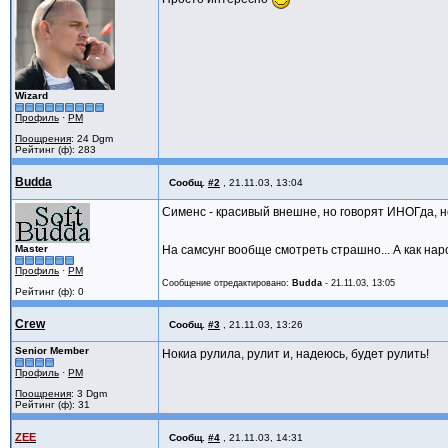
Wizard
Профиль
·
PM
Поощрения
: 24 Dgm
Рейтинг (ф): 283
Budda
Сообщ.
#2
,
21.11.03, 13:04
Сименс - красивый внешне, но говорят ИНОГда, но в
Master
На самсунг вообще смотреть страшно... А как наро
Профиль
·
PM
Сообщение отредактировано:
Budda
-
21.11.03, 13:05
Рейтинг (ф): 0
Crew
Сообщ.
#3
,
21.11.03, 13:26
Senior Member
Нокиа рулила, рулит и, надеюсь, будет рулить!
Профиль
·
PM
Поощрения
: 3 Dgm
Рейтинг (ф): 31
ZEE
Сообщ.
#4
,
21.11.03, 14:31