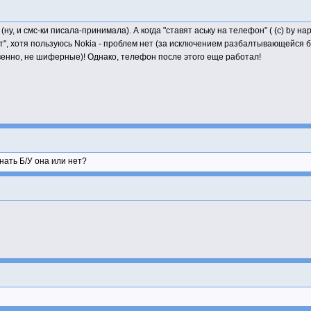
ну, и смс-ки писала-принимала). А когда "ставят аську на телефон" ( (с) by н
т", хотя пользуюсь Nokia - проблем нет (за исключением разбалтывающейся бат
твенно, не шиферные)! Однако, телефон после этого еще работал!
знать Б/У она или нет?