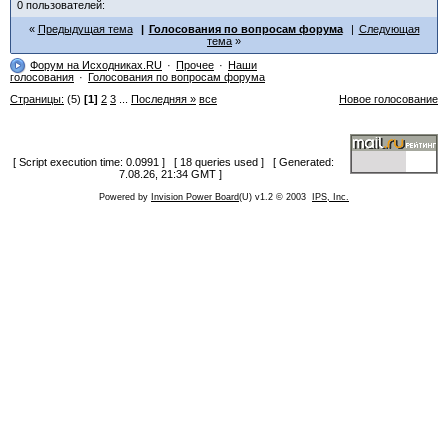
0 пользователей:
Предыдущая тема
Голосования по вопросам форума
Следующая
тема
Форум на Исходниках.RU
Прочее
Наши
голосования
Голосования по вопросам форума
Страницы:
(5)
[1]
2
3
...
Последняя »
все
Новое голосование
[ Script execution time: 0.0991 ] [ 18 queries used ] [ Generated:
7.08.26, 21:34 GMT ]
Powered by
Invision Power Board
(U) v1.2 © 2003
IPS, Inc.