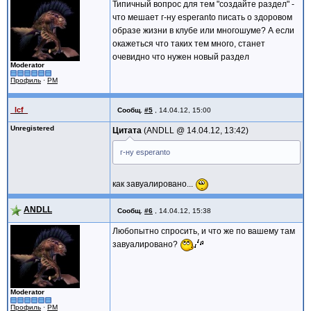
Типичный вопрос для тем "создайте раздел" -
что мешает г-ну esperanto писать о здоровом
образе жизни в клубе или многошуме? А если
окажеться что таких тем много, станет
очевидно что нужен новый раздел
Moderator
Профиль
·
PM
_lcf_
Сообщ.
#5
,
14.04.12, 15:00
Unregistered
Цитата
ANDLL @
14.04.12, 13:42
г-ну esperanto
как завуалировано...
ANDLL
Сообщ.
#6
,
14.04.12, 15:38
Любопытно спросить, и что же по вашему там
завуалировано?
Moderator
Профиль
·
PM