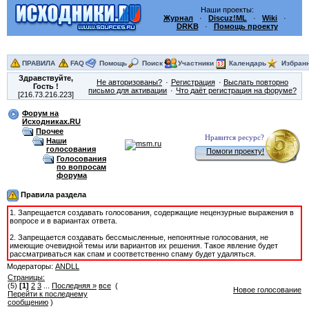
Наши проекты:
Журнал
·
Discuz!ML
·
Wiki
·
DRKB
·
Помощь проекту
ПРАВИЛА
FAQ
Помощь
Поиск
Участники
Календарь
Избран
Здравствуйте,
Не авторизованы?
Регистрация
Выслать повторно
Гость
!
письмо для активации
Что даёт регистрация на форуме?
[216.73.216.223]
Форум на
Исходниках.RU
Прочее
Нравится ресурс?
Наши
голосования
Помоги проекту!
Голосования
по вопросам
форума
Правила раздела
1. Запрещается создавать голосования, содержащие нецензурные выражения в
вопросе и в вариантах ответа.
2. Запрещается создавать бессмысленные, непонятные голосования, не
имеющие очевидной темы или вариантов их решения. Такое явление будет
рассматриваться как спам и соответственно спаму будет удаляться.
Модераторы:
ANDLL
Страницы:
(5)
[1]
2
3
...
Последняя »
все
(
Новое голосование
Перейти к последнему
сообщению
)