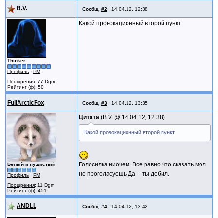
B.V.
Сообщ.
#2
,
14.04.12, 12:38
Какой провокационный второй пункт
Thinker
Профиль
·
PM
Поощрения
: 77 Dgm
Рейтинг (ф): 50
FullArcticFox
Сообщ.
#3
,
14.04.12, 13:35
Цитата
B.V. @
14.04.12, 12:38
Какой провокационный второй пункт
Голосилка ниочем. Все равно что сказать мол
Белый и пушистый
не проголасуешь Да -- ты дебил.
Профиль
·
PM
Поощрения
: 11 Dgm
Рейтинг (ф): 451
ANDLL
Сообщ.
#4
,
14.04.12, 13:42