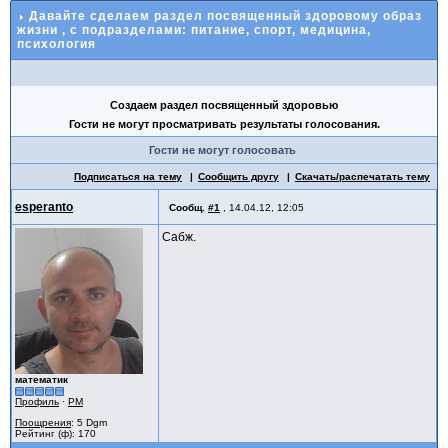
Давайте сделаем раздел посвященный здоровому образ
жизни
, с подразделами: питание, спорт, медицина,
психология
Создаем раздел посвященный здоровью
Гости не могут просматривать результаты голосования.
Гости не могут голосовать
Подписаться на тему
Сообщить другу
Скачать/распечатать тему
esperanto
Сообщ.
#1
,
14.04.12, 12:05
Сабж.
математик
Профиль
·
PM
Поощрения
: 5 Dgm
Рейтинг (ф): 170