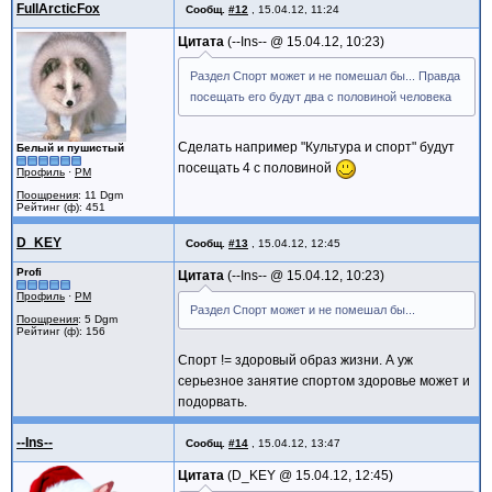
FullArcticFox
Сообщ.
#12
,
15.04.12, 11:24
Цитата
--Ins-- @
15.04.12, 10:23
Раздел Спорт может и не помешал бы... Правда
посещать его будут два с половиной человека
Сделать например "Культура и спорт" будут
Белый и пушистый
посещать 4 с половиной
Профиль
·
PM
Поощрения
: 11 Dgm
Рейтинг (ф): 451
D_KEY
Сообщ.
#13
,
15.04.12, 12:45
Profi
Цитата
--Ins-- @
15.04.12, 10:23
Профиль
·
PM
Раздел Спорт может и не помешал бы...
Поощрения
: 5 Dgm
Рейтинг (ф): 156
Спорт != здоровый образ жизни. А уж
серьезное занятие спортом здоровье может и
подорвать.
--Ins--
Сообщ.
#14
,
15.04.12, 13:47
Цитата
D_KEY @
15.04.12, 12:45