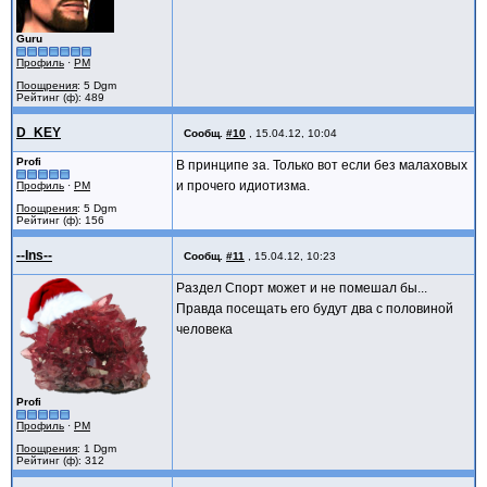
Guru
Профиль
·
PM
Поощрения
: 5 Dgm
Рейтинг (ф): 489
D_KEY
Сообщ.
#10
,
15.04.12, 10:04
Profi
В принципе за. Только вот если без малаховых
и прочего идиотизма.
Профиль
·
PM
Поощрения
: 5 Dgm
Рейтинг (ф): 156
--Ins--
Сообщ.
#11
,
15.04.12, 10:23
Раздел Спорт может и не помешал бы...
Правда посещать его будут два с половиной
человека
Profi
Профиль
·
PM
Поощрения
: 1 Dgm
Рейтинг (ф): 312