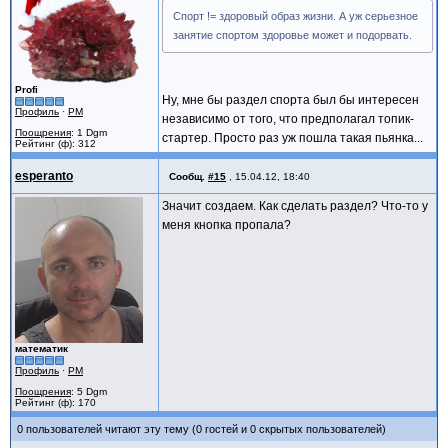
Спорт != здоровый образ жизни. А уж серьезное
занятие спортом здоровье может и подорвать.
Profi
Ну, мне бы раздел спорта был бы интересен
Профиль
·
PM
независимо от того, что предполагал топик-
Поощрения
: 1 Dgm
стартер. Просто раз уж пошла такая пьянка...
Рейтинг (ф): 312
esperanto
Сообщ.
#15
,
15.04.12, 18:40
Значит создаем. Как сделать раздел? Что-то у
меня кнопка пропала?
математик
Профиль
·
PM
Поощрения
: 5 Dgm
Рейтинг (ф): 170
0 пользователей читают эту тему (0 гостей и 0 скрытых пользователей)