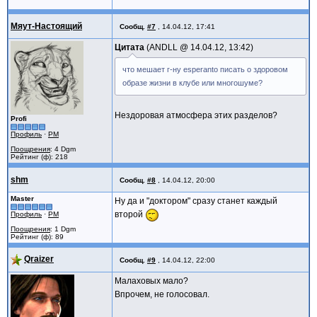
Мяут-Настоящий
Сообщ.
#7
,
14.04.12, 17:41
Цитата
ANDLL @
14.04.12, 13:42
что мешает г-ну esperanto писать о здоровом
образе жизни в клубе или многошуме?
Нездоровая атмосфера этих разделов?
Profi
Профиль
·
PM
Поощрения
: 4 Dgm
Рейтинг (ф): 218
shm
Сообщ.
#8
,
14.04.12, 20:00
Master
Ну да и "доктором" сразу станет каждый
второй
Профиль
·
PM
Поощрения
: 1 Dgm
Рейтинг (ф): 89
Qraizer
Сообщ.
#9
,
14.04.12, 22:00
Малаховых мало?
Впрочем, не голосовал.