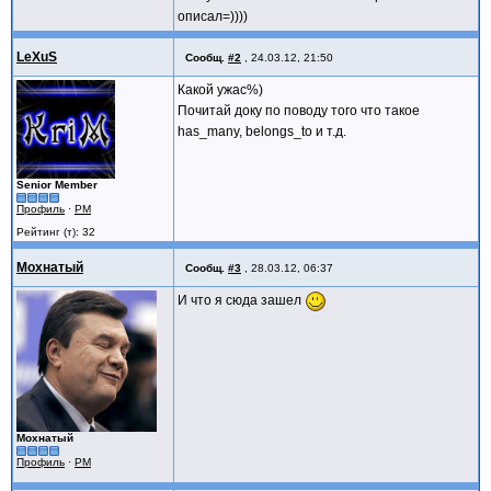
описал=))))
LeXuS
Сообщ.
#2
,
24.03.12, 21:50
Какой ужас%)
Почитай доку по поводу того что такое
has_many, belongs_to и т.д.
Senior Member
Профиль
·
PM
Рейтинг (т): 32
Мохнатый
Сообщ.
#3
,
28.03.12, 06:37
И что я сюда зашел
Мохнатый
Профиль
·
PM