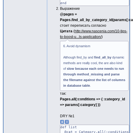
end
Выражение
@pages =
Pages.find_all_by_category_id(params[:ca
стоит переписать согласно
Цитата
http://www.nascenia.com/10-tips-
to-boost-u...ls-application/
6. Avoid dynamism
Although find_by and
find_all_by
dynamic
methods are really cool, the are also kind
of
slow because each one needs to run
through method_missing and parse
the filename against the list of columns
in database table
.
так:
Pages.all(:conditions => { :category_id
=> params[:category] })
DRY №1
def list
@cat = Category.all(:conditions =>