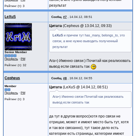
результат
Рейтинг (т): 3
LeXuS
Сообщ.
#7
,
14.04.12, 08:51
Цитата
Cepheus @
13.04.12, 09:33
LeXuS
и причем тут has_many, belongs_to, это
связи, а мне нужно выводить полученный
результат
Senior Member
Профиль
·
PM
Ага=) Именно связи:) Почитай как реализовать
Рейтинг (т): 32
вывод если связать так
Cepheus
Сообщ.
#8
,
16.04.12, 04:55
Member
Цитата
LeXuS @
14.04.12, 08:51
Профиль
·
PM
Ага=) Именно связи Почитай как реализовать
Рейтинг (т): 3
вывод если связать так
да тут в другом вопрос(хотя про связи не
отрицаю, может и имеют место быть тут, хотя
и так все связанно), тут такое дело есть
категории есть страницы, категории имеют