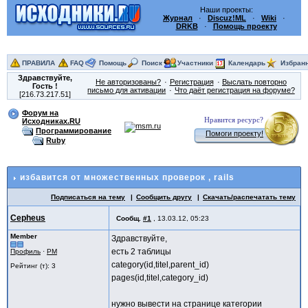
Наши проекты:
Журнал
·
Discuz!ML
·
Wiki
·
DRKB
·
Помощь проекту
ПРАВИЛА
FAQ
Помощь
Поиск
Участники
Календарь
Избран
Здравствуйте,
Не авторизованы?
Регистрация
Выслать повторно
Гость
!
письмо для активации
Что даёт регистрация на форуме?
[216.73.217.51]
Форум на
Нравится ресурс?
Исходниках.RU
Программирование
Помоги проекту!
Ruby
избавится от множественных проверок
, rails
Подписаться на тему
Сообщить другу
Скачать/распечатать тему
Cepheus
Сообщ.
#1
,
13.03.12, 05:23
Member
Здравствуйте,
есть 2 таблицы
Профиль
·
PM
category(id,titel,parent_id)
Рейтинг (т): 3
pages(id,titel,category_id)
нужно вывести на странице категории