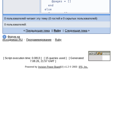
@pages = []
end
else
@pages = []
end
0 пользователей читают эту тему (0 гостей и 0 скрытых пользователей)
0 пользователей:
Предыдущая тема
Ruby
Следующая тема
Форум на
Исходниках.RU
Программирование
Ruby
[ Script execution time: 0.0813 ] [ 15 queries used ] [ Generated:
7.08.26, 21:57 GMT ]
Powered by
Invision Power Board
(U) v1.2 © 2003
IPS, Inc.