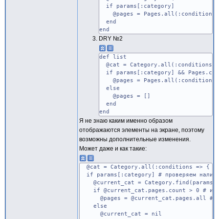
if params[:category]
@pages = Pages.all(:conditions =>
end
end
DRY №2
def list
@cat = Category.all(:conditions =>
if params[:category] && Pages.coun
@pages = Pages.all(:conditions =>
else
@pages = []
end
end
Я не знаю каким именно образом
отображаются элементы на экране, поэтому
возможны дополнительные изменения.
Может даже и как такие:
@cat = Category.all(:conditions => { :pa
if params[:category] # проверяем наличи
@current_cat = Category.find(params[:c
if @current_cat.pages.count > 0 # имею
@pages = @current_cat.pages.all # стр
else
@current_cat = nil