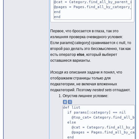
@cat = Category.find_all_by_parent_id(p
@pages = Pages.find_all_by_category_id(
end
end
Первое, что бросается в глаза, так это
излишняя проверка очевидного условия:
Если params[:category] сравнивается с null, то
второй раз делать это бессмысленно, так как
есть оператор
else
, который выберет
оставшиеся варианты.
Исходя из описания задачи я понял, что
отображаем страницы только для
подкатегории, не включая вложенных
подкатегорий. Поэтому
nested sets
отпадают.
Опустив лишнее условие:
def list
if params[:category] == nil
@top_cat= Category.find_all_by_p
else
@cat = Category.find_all_by_pare
@pages = Pages.find_all_by_categ
end