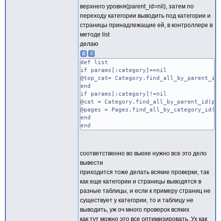
верхнего уровня(parent_id=nil), затем по
переходу категории выводить под категории и
страницы принадлежащие ей, в контроллере в
методе list
делаю
def list
if params[:category]==nil
@top_cat= Category.find_all_by_parent_id
end
if params[:category]!=nil
@cat = Category.find_all_by_parent_id(pa
@pages = Pages.find_all_by_category_id(p
end
end
соответственно во вьюхе нужно все это дело
вывести
приходится тоже делать всякие проверки, так
как еще категории и страницы выводятся в
разные таблицы, и если к примеру страниц не
существует у категории, то и таблицу не
выводить, уж оч много проверок всяких
как тут можно это все оптимизировать. Ух как