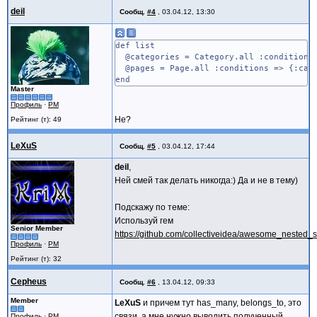
deil
Сообщ.
#4
,
03.04.12, 13:30
def list
@categories = Category.all :conditions 
@pages = Page.all :conditions => {:cate
end
Master
Профиль
·
PM
Не?
Рейтинг (т): 49
LeXuS
Сообщ.
#5
,
03.04.12, 17:44
deil
,
Ней смей так делать никогда:) Да и не в тему)
Подскажу по теме:
Используй гем
Senior Member
https://github.com/collectiveidea/awesome_nested_s
Профиль
·
PM
Рейтинг (т): 32
Cepheus
Сообщ.
#6
,
13.04.12, 09:33
Member
LeXuS
и причем тут has_many, belongs_to, это
связи, а мне нужно выводить полученный
Профиль
·
PM