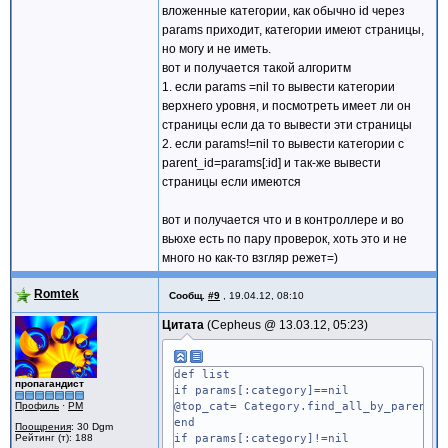
вложенные категории, как обычно id через
params приходит, категории имеют страницы,
но могу и не иметь.
вот и получается такой алгоритм
1. если params =nil то вывести категории
верхнего уровня, и посмотреть имеет ли он
страницы если да то вывести эти страницы
2. если params!=nil то вывести категории с
parent_id=params[:id] и так-же вывести
страницы если имеются
вот и получается что и в контроллере и во
вьюхе есть по пару проверок, хоть это и не
много но как-то взгляр режет=)
Romtek
Сообщ.
#9
,
19.04.12, 08:10
Цитата
Cepheus @
13.03.12, 05:23
def list
пропагандист
if params[:category]==nil
Профиль
·
PM
@top_cat= Category.find_all_by_parent_i
end
Поощрения
: 30 Dgm
Рейтинг (т): 188
if params[:category]!=nil