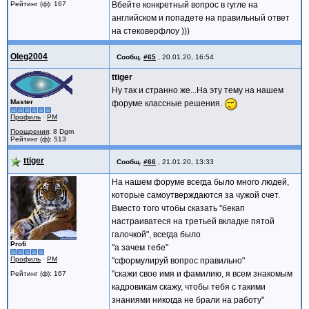
Рейтинг (ф): 167
Вбейте конкретный вопрос в гугле на
английском и попадете на правильный ответ
на стековерфлоу )))
Oleg2004
Сообщ.
#65
,
20.01.20, 16:54
ttiger
Ну так и странно же...На эту тему на нашем
Master
форуме классные решения.
Профиль
·
PM
Поощрения
: 8 Dgm
Рейтинг (ф): 513
ttiger
Сообщ.
#66
,
21.01.20, 13:33
На нашем форуме всегда было много людей,
которые самоутверждаются за чужой счет.
Вместо того чтобы сказать "бекап
настраиватеся на третьей вкладке пятой
галочкой", всегда было
Profi
"а зачем тебе"
Профиль
·
PM
"сформулируй вопрос правильно"
"скажи свое имя и фамилию, я всем знакомым
Рейтинг (ф): 167
кадровикам скажу, чтобы тебя с такими
знаниями никогда не брали на работу"