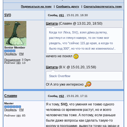
Подписаться на тему
Сообщить другу
Скачать/распечатать тему
SV()
Сообщ.
#61
,
15.01.20, 16:30
Цитата
Славян @
13.01.20, 18:50
Когда тот Лёха, SV(), взял до́ма рулетку,
растянул и глянул наверх, то он тоже мог
увидеть, что "сейчас 115 до края, а когда-то
Senior Member
было под 300", но что-то всё же изменилось!..
Профиль
·
PM
ничего не понял
Поощрения
: 3 Dgm
Рейтинг (ф): 13
Цитата
B.V. @
15.01.20, 15:58
Stack Overflow
О! А это уже интересно
Славян
Сообщ.
#62
,
15.01.20, 17:11
Master
Я к тому,
SV()
, что умения не токмо одного
человека со временем растут, но и всего
Профиль
·
PM
человечества тоже. А потому, если раньше
Рейтинг (ф): 85
были даже вопросы как сделать такую-то
кнопку в программе, вывести точку на экран и