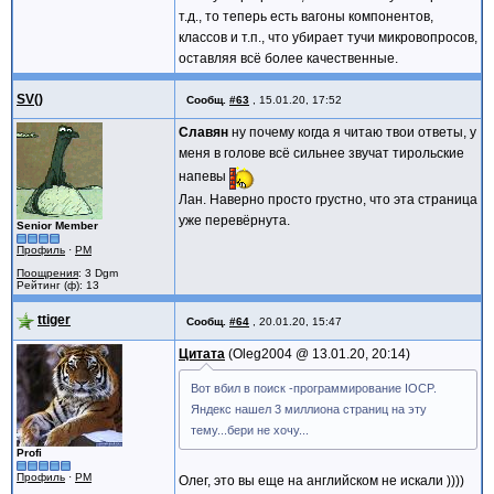
т.д., то теперь есть вагоны компонентов,
классов и т.п., что убирает тучи микровопросов,
оставляя всё более качественные.
SV()
Сообщ.
#63
,
15.01.20, 17:52
Славян
ну почему когда я читаю твои ответы, у
меня в голове всё сильнее звучат тирольские
напевы
Лан. Наверно просто грустно, что эта страница
уже перевёрнута.
Senior Member
Профиль
·
PM
Поощрения
: 3 Dgm
Рейтинг (ф): 13
ttiger
Сообщ.
#64
,
20.01.20, 15:47
Цитата
Oleg2004 @
13.01.20, 20:14
Вот вбил в поиск -программирование IOCP.
Яндекс нашел 3 миллиона страниц на эту
тему...бери не хочу...
Profi
Профиль
·
PM
Олег, это вы еще на английском не искали ))))