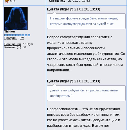
B.V.
Сообщ.
#67
,
21.01.20, 13:53
Цитата
ttiger @
21.01.20, 13:33
На нашем форуме всегда было много людей,
которые самоутверждаются за чужой счет.
Thinker
Вопрос самоутверждения сопрягался с
Профиль
·
PM
желанием повысить планку
Поощрения
: 77 Dgm
Рейтинг (ф): 50
профессионализма и способности
аналитического мышления у абитуриентов. Со
стороны это могло выглядеть как хамство, но
чаще всего совет был дельный, в правильном
направлении.
Цитата
ttiger @
21.01.20, 13:33
Давайте попробуем быть профессиональным
сообществом?
Профессионализм -- это не альтруистичная
помощь всем без разбору, и лентяям, и тем,
кто не умеет искать, читать документацию и
разбираться в чужом коде. В этом нет