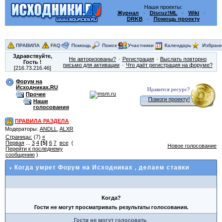
Наши проекты:
Журнал
·
Discuz!ML
·
Wiki
·
DRKB
·
Помощь проекту
ПРАВИЛА
FAQ
Помощь
Поиск
Участники
Календарь
Избран
Здравствуйте,
Не авторизованы?
Регистрация
Выслать повторно
Гость
!
письмо для активации
Что даёт регистрация на форуме?
[216.73.216.46]
Форум на
Исходниках.RU
Нравится ресурс?
Прочее
Помоги проекту!
Наши
голосования
ПРАВИЛА РАЗДЕЛА
Модераторы:
ANDLL
,
ALXR
Страницы:
(7)
«
Первая
...
3
4
[5]
6
7
все
(
Новое голосование
Перейти к последнему
сообщению
)
Когда умрет Форум на Исходниках
, делаем ставки
Когда?
Гости не могут просматривать результаты голосования.
Гости не могут голосовать