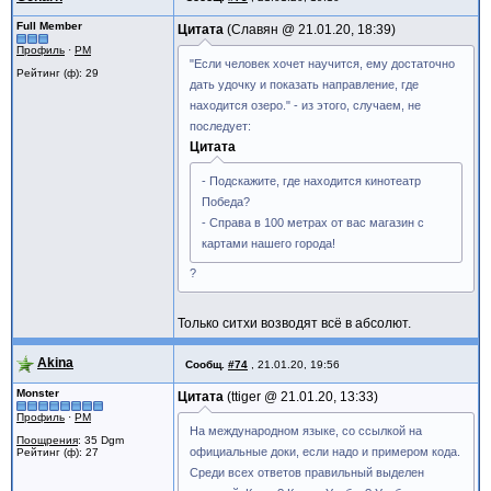
Full Member
Цитата
Славян @
21.01.20, 18:39
Профиль
·
PM
"Если человек хочет научится, ему достаточно
Рейтинг (ф): 29
дать удочку и показать направление, где
находится озеро." - из этого, случаем, не
последует:
Цитата
- Подскажите, где находится кинотеатр
Победа?
- Справа в 100 метрах от вас магазин с
картами нашего города!
?
Только ситхи возводят всё в абсолют.
Akina
Сообщ.
#74
,
21.01.20, 19:56
Monster
Цитата
ttiger @
21.01.20, 13:33
Профиль
·
PM
На международном языке, со ссылкой на
Поощрения
: 35 Dgm
официальные доки, если надо и примером кода.
Рейтинг (ф): 27
Среди всех ответов правильный выделен