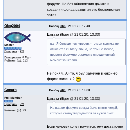
форуме. Но без обновления движка и
создания фонда развития это бесполезная
затея.
Oleg2004
Сообщ.
#68
,
21.01.20, 17:48
Цитата
ttiger @
21.01.20, 13:33
p.s. Я больше чем уверен, что моя критика не
Master
относится к Олегу лично, но тем не менее,
Профиль
·
PM
процент форумного хамья в определенный
Поощрения
: 8 Dgm
момент зашкалил.
Рейтинг (ф): 513
Не понял...А что, я был замечен в какой-то
форме хамства?
Gonarh
Сообщ.
#69
,
21.01.20, 18:08
Full Member
Цитата
ttiger @
21.01.20, 13:33
Профиль
·
PM
На нашем форуме всегда было много людей,
Рейтинг (ф): 29
которые самоутверждаются за чужой счет.
Если человек хочет научится, ему достаточно