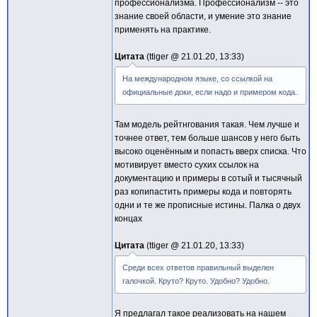
профессионализма. Профессионализм -- это
знание своей области, и умение это знание
применять на практике.
Цитата
ttiger @
21.01.20, 13:33
На международном языке, со ссылкой на
официальные доки, если надо и примером кода.
Там модель рейтнгования такая. Чем лучше и
точнее ответ, тем больше шансов у него быть
высоко оценённым и попасть вверх списка. Что
мотивирует вместо сухих ссылок на
документацию и примеры в сотый и тысячный
раз копипастить примеры кода и повторять
одни и те же прописные истины. Палка о двух
концах
Цитата
ttiger @
21.01.20, 13:33
Среди всех ответов правильный выделен
галочкой. Круто? Круто. Удобно? Удобно.
Я предлагал такое реализовать на нашем