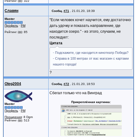
Рейтинг (ф): 322
Славян
Сообщ.
#71
,
21.01.20, 18:39
Master
"Если человек хочет научится, ему достаточно
дать удочку и показать направление, где
Профиль
·
PM
находится озеро." - из этого, случаем, не
Рейтинг (ф): 85
последует:
Цитата
- Подскажите, где находится кинотеатр Победа?
- Справа в 100 метрах от вас магазин с картами
нашего города!
?
Oleg2004
Сообщ.
#72
,
21.01.20, 18:53
Сбегал только что на Винград
Прикреплённая картинка
Master
Профиль
·
PM
Поощрения
: 8 Dgm
Рейтинг (ф): 513