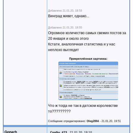
Добавлено
21.01.20, 18:53
Винград живет, однако...
Добавлено
21.01.20, 18:55
Огромное количество самых свежих постов за
20 января и около этого
Кстати, аналогичная статистика и у нас
неплохо выглядит
Прикреплённая картинка
Что ж тогда не так в датском королевстве
то?????????
Сообщение отредактировано:
Oleg2004
-
21.01.20, 19:51
Gonarh
Сообщ.
#73
,
21.01.20, 19:10