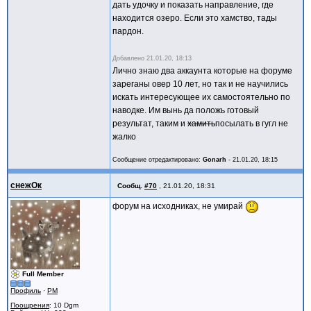
дать удочку и показать направление, где
находится озеро. Если это хамство, тады
пардон.
Добавлено
21.01.20, 18:13
Лично знаю два аккаунта которые на форуме
зареганы овер 10 лет, но так и не научились
искать интересующее их самостоятельно по
наводке. Им вынь да положь готовый
результат, таким и
хамить
посылать в гугл не
жалко
Сообщение отредактировано:
Gonarh
-
21.01.20, 18:15
снежОк
Сообщ.
#70
,
21.01.20, 18:31
форум на исходниках, не умирай
Full Member
Профиль
·
PM
Поощрения
: 10 Dgm