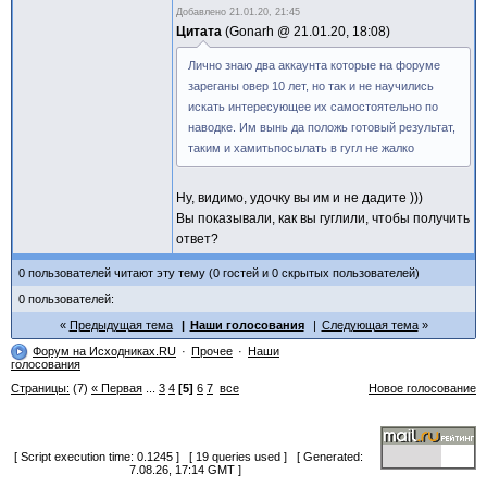
Добавлено
21.01.20, 21:45
Цитата
Gonarh @
21.01.20, 18:08
Лично знаю два аккаунта которые на форуме
зареганы овер 10 лет, но так и не научились
искать интересующее их самостоятельно по
наводке. Им вынь да положь готовый результат,
таким и хамитьпосылать в гугл не жалко
Ну, видимо, удочку вы им и не дадите )))
Вы показывали, как вы гуглили, чтобы получить
ответ?
0 пользователей читают эту тему (0 гостей и 0 скрытых пользователей)
0 пользователей:
Предыдущая тема
Наши голосования
Следующая тема
Форум на Исходниках.RU
Прочее
Наши
голосования
Страницы:
(7)
« Первая
...
3
4
[5]
6
7
все
Новое голосование
[ Script execution time: 0.1245 ] [ 19 queries used ] [ Generated:
7.08.26, 17:14 GMT ]