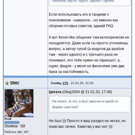
галочкой. Круто? Круто. Удобно? Удобно.
Если использовать его в тандеме с
поисковиком - наверное... но именно как
сборник готовых советов, эдакий FAQ.
А вот forum-like общение там категорически не
поощряется. Даже если ты просто уточняешь
вопрос, а автор тупой (а индусов да арабов
там - через одного) и с третьего раза не
понимает, что тебе нужен не скриншот, а,
сцуко, фидля - у меня на фюзеляже уже два
бана за настойчивость.
ttiger
Сообщ.
#75
,
21.01.20, 21:20
Цитата
Oleg2004 @
21.01.20, 17:48
Не понял...А что, я был замечен в какой-то
форме хамства?
Profi
Не был ))) Просто я ваш раздел не читал, но
Профиль
·
PM
знаю вас лично. Хамства у вас нет )))
Рейтинг (ф): 167