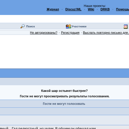
Наши проекты:
Журнал
·
Discuz!ML
·
Wiki
·
DRKB
·
Помощь
Поиск
Участники
Не авторизованы?
Регистрация
Выслать повторно письмо для 
Какой шар остынет быстрее?
Гости не могут просматривать результаты голосования.
Гости не могут голосовать
вный... Гад редкостный, но чудик. В общем он обещал нам