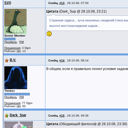
SV()
Сообщ.
#13
,
29.10.08, 07:50
Цитата
Dark_Sup @
28.10.08, 23:21
Странная задача... куча ненужных сведений (типа ма
высоте местонахождения шаров...
Senior Member
Профиль
·
PM
Поощрения
: 3 Dgm
Рейтинг (ф): 13
B.V.
Сообщ.
#14
,
29.10.08, 08:14
В общем, если я правильно понял условия задачи
Thinker
Профиль
·
PM
Поощрения
: 77 Dgm
Рейтинг (ф): 50
Dark_Sup
Сообщ.
#15
,
29.10.08, 09:36
Цитата
Обедающий философ @
28.10.08, 23:38