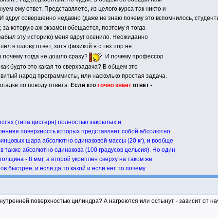
уем ему ответ. Представляете, из целого курса так никто и
И вдруг совершенно недавно (даже не знаю почему это вспомнилось, студент
 за которую аж экзамен обещается, поэтому я тогда
забыл эту историю) меня вдруг осенило. Неожиданно
шел в голову ответ, хотя физикой я с тех пор не
о почему тогда не дошло сразу?
И почему профессор
как будто это какая то сверхзадача? В общем это
овитый народ программисты, или насколько простая задача.
огадке по поводу ответа.
Если кто
точно знает
ответ -
стях (типа цистерн) полностью закрытых и
ренняя поверхность которых представляет собой абсолютно
инцовых шара абсолютно одинаковой массы (20 кг), и вообще
 также абсолютно одинакова (100 градусов цельсия). Но один
олщина - 8 мм), а второй укреплен сверху на таком же
в быстрее, и если да то какой и если нет то почему.
внутренней поверхностью цилиндра? А нагреются или остынут - зависит от н