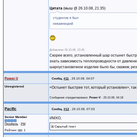
Цитата
мыш @
26.10.08, 21:35
студентик я был
неважнецкий
Добавлено
28.10.08, 23:45
Скорее всего, установленный шар остынет быстр
знать зависимость теплопроводности от давления
шароустановочное изделие было бы, скажем, рез
Power-V
Сообщ.
#11
,
29.10.08, 04:07
Unregistered
<Остынет быстрее тот, который установлен>, так
Сообщение отредактировано:
Power-V
-
29.10.08, 04:18
Pacific
Сообщ.
#12
,
29.10.08, 07:03
Senior Member
ИМХО,
Профиль
·
PM
Скрытый текст
Рейтинг (ф): 1