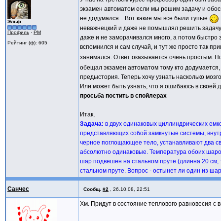
экзамен автоматом если мы решим задачу и обосн
не додумался... Вот какие мы все были тупые
Эльф
неважнецкий и даже не помышлял решить задачу,
Профиль
·
PM
даже и не заморачивался много, а потом быстро 
Рейтинг (ф): 605
вспомнился и сам случай, и тут же просто так при
занимался. Ответ оказывается очень простым. Н
обещал экзамен автоматом тому кто додумается, 
предыстория. Теперь хочу узнать насколько мозг
Или может быть узнать, что я ошибаюсь в своей д
просьба постить в спойлерах
Итак,
Задача:
в двух одинаковых циллиндрических емко
представляющих собой замкнутые системы, внут
черное поглощающее тело, устанавливают два св
абсолютно одинаковые. Температура обоих шаров
шар подвешен на стальном пруте (длинна 20 см, т
стальном пруте. Вопрос - остынет ли один из шаро
Санчес
Сообщ.
#2
,
26.10.08, 22:51
Хм. Придут в состояние теплового равновесия с 