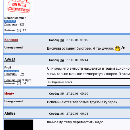
Senior Member
Профиль
·
PM
Рейтинг (ф): 22
Валенок
Сообщ.
#3
,
27.10.08, 01:10
Unregistered
Висячий остынет быстрее. Я так думаю.
AVA12
Сообщ.
#4
,
27.10.08, 05:44
Profi
Считаем, что емкости находятся в гравитационно
значительно меньше температуры шаров. В этом
Профиль
·
PM
Поощрения
: 9 Dgm
Скрытый текст
Рейтинг (ф): 54
Monty
Сообщ.
#5
,
27.10.08, 05:59
Unregistered
Вспоминаются тепловые трубки в кулерах ...
Ahilles
Сообщ.
#6
,
27.10.08, 06:03
по-моему, тему переместить надо...