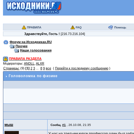
ПРАВИЛА
FAQ
Помощь
Здравствуйте,
Гость
!
[216.73.216.104]
Форум на Исходниках.RU
Прочее
Наши голосования
ПРАВИЛА РАЗДЕЛА
Модераторы:
ANDLL
,
ALXR
Страницы:
(9)
[1]
2
3
...
8
9
все
(
Перейти к последнему сообщению
)
Головоломка по физике
мыш
Сообщ.
#1
,
26.10.08, 21:35
У нас на третьем курсе профессор один был заба