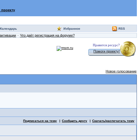
 проекту
Календарь
Избранное
RSS
активации
Что даёт регистрация на форуме?
Нравится ресурс?
Помоги проекту!
Новое голосование
Подписаться на тему
Сообщить другу
Скачать/распечатать тему