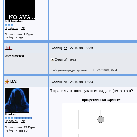
Full Member
Профиль
·
PM
Поощрения
: 2 Dgm
Рейтинг (ф): 9
_lcf_
Сообщ.
#7
,
27.10.08, 09:39
Unregistered
Скрытый текст
Сообщение отредактировано:
_lcf_
-
27.10.08, 09:40
B.V.
Сообщ.
#8
,
28.10.08, 12:33
Я правильно понял условия задачи (см. аттач)?
Прикреплённая картинка
Thinker
Профиль
·
PM
Поощрения
: 77 Dgm
Рейтинг (ф): 50