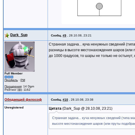
Dark_Sup
Сообщ.
#9
,
28.10.08, 23:21
Странная задача... куча ненужных сведений (типа
разницы в высоте местонахождения шаров (или пр
до 1000 градусов, то шары не только не остынут,
Full Member
Профиль
·
PM
Поощрения
: 14 Dgm
Рейтинг (ф): 1162
Обедающий философ
Сообщ.
#10
,
28.10.08, 23:38
Unregistered
Цитата
Dark_Sup @
28.10.08, 23:21
Странная задача... куча ненужных сведений (типа ма
высоте местонахождения шаров (или пруты подобраны