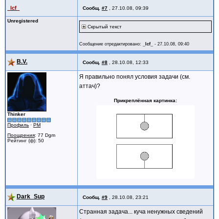
_lcf_
Сообщ.
#7
,
27.10.08, 09:39
Unregistered
Скрытый текст
Сообщение отредактировано:
_lcf_
-
27.10.08, 09:40
B.V.
Сообщ.
#8
,
28.10.08, 12:33
Я правильно понял условия задачи (см.
аттач)?
Прикреплённая картинка
Thinker
Профиль
·
PM
Поощрения
: 77 Dgm
Рейтинг (ф): 50
Dark_Sup
Сообщ.
#9
,
28.10.08, 23:21
Странная задача... куча ненужных сведений