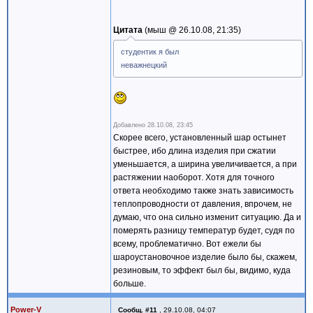
Цитата
мыш @
26.10.08, 21:35
студентик я был
неважнецкий
Добавлено
28.10.08, 23:45
Скорее всего, установленный шар остынет
быстрее, ибо длина изделия при сжатии
уменьшается, а ширина увеличивается, а при
растяжении наоборот. Хотя для точного
ответа необходимо также знать зависимость
теплопроводности от давления, впрочем, не
думаю, что она сильно изменит ситуацию. Да и
померять разницу температур будет, судя по
всему, проблематично. Вот ежели бы
шароустановочное изделие было бы, скажем,
резиновым, то эффект был бы, видимо, куда
больше.
Power-V
Сообщ.
#11
,
29.10.08, 04:07