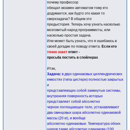
почему профессор
обещал экзамен автоматом тому кто
додумается, как будто это какая то
сверхзадача? В общем это
предыстория. Теперь хочу узнать насколько
мозговитый народ программисты, или
насколько простая задача.
Или может быть узнать, что я ошибаюсь в
своей догадке по поводу ответа.
Если кто
точно знает
ответ -
просьба постить в спойлерах
Итак,
Задача:
в двух одинаковых циллиндрических
емкостях (типа цистерн) полностью закрытых
и
представляющих собой замкнутые системы,
внутренняя поверхность которых
представляет собой абсолютно
черное поглощающее тело, устанавливают
два свинцовых шара абсолютно одинаковой
массы (20 кг), и вообще
абсолютно одинаковые. Температура обоих
шаров также абсолютно одинакова (100