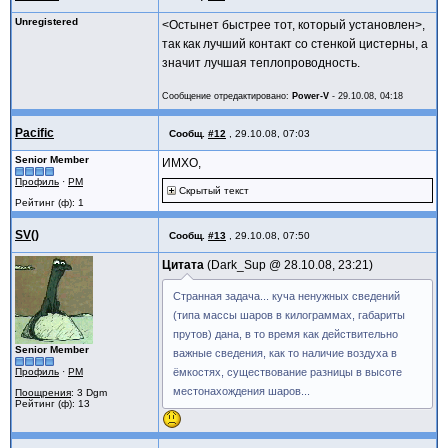
Unregistered
<Остынет быстрее тот, который установлен>,
так как лучший контакт со стенкой цистерны, а
значит лучшая теплопроводность.
Сообщение отредактировано:
Power-V
-
29.10.08, 04:18
Pacific
Сообщ.
#12
,
29.10.08, 07:03
Senior Member
ИМХО,
Профиль
·
PM
Скрытый текст
Рейтинг (ф): 1
SV()
Сообщ.
#13
,
29.10.08, 07:50
Цитата
Dark_Sup @
28.10.08, 23:21
Странная задача... куча ненужных сведений
(типа массы шаров в килограммах, габариты
прутов) дана, в то время как действительно
Senior Member
важные сведения, как то наличие воздуха в
Профиль
·
PM
ёмкостях, существование разницы в высоте
местонахождения шаров...
Поощрения
: 3 Dgm
Рейтинг (ф): 13