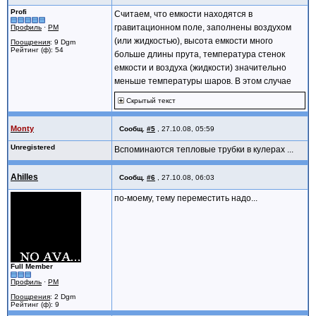
Profi
Считаем, что емкости находятся в
гравитационном поле, заполнены воздухом
Профиль
·
PM
(или жидкостью), высота емкости много
Поощрения
: 9 Dgm
Рейтинг (ф): 54
больше длины прута, температура стенок
емкости и воздуха (жидкости) значительно
меньше температуры шаров. В этом случае
Скрытый текст
Monty
Сообщ.
#5
,
27.10.08, 05:59
Unregistered
Вспоминаются тепловые трубки в кулерах ...
Ahilles
Сообщ.
#6
,
27.10.08, 06:03
по-моему, тему переместить надо...
Full Member
Профиль
·
PM
Поощрения
: 2 Dgm
Рейтинг (ф): 9