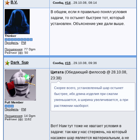
B.V.
Сообщ.
#14
,
29.10.08, 08:14
В общем, если я правильно понял условия
задачи, то остынет быстрее тот, который
установлен. Объяснение уже дали выше.
Thinker
Профиль
·
PM
Поощрения
: 77 Dgm
Рейтинг (ф): 50
Dark_Sup
Сообщ.
#15
,
29.10.08, 09:36
Цитата
Обедающий философ @
28.10.08,
23:38
Скорее всего, установленный шар остынет
быстрее, ибо длина изделия при сжатии
уменьшается, а ширина увеличивается, а при
Full Member
растяжении наоборот.
Профиль
·
PM
Поощрения
: 14 Dgm
Рейтинг (ф): 1162
Вот! Нам тут тоже не хватает условия в
задаче: так как у нас стержень, на который
насажен шар является материальным, а не