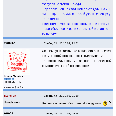
градусов цельсия). Но один
шар подвешен на стальном пруте (длинна 20
см, толщина - 8 мм), а второй укреплен сверху
на таком же
стальном пруте. Вопрос - остынет ли один из
шаров быстрее, и если да то какой и если нет
то почему.
Санчес
Сообщ.
#2
,
26.10.08, 22:51
Хм. Придут в состояние теплового равновесия
с внутренней поверхностью цилиндра? А
нагреются или остынут - зависит от начальной
температуры этой поверхности.
Senior Member
Профиль
·
PM
Рейтинг (ф): 22
Валенок
Сообщ.
#3
,
27.10.08, 01:10
Unregistered
Висячий остынет быстрее. Я так думаю.
AVA12
Сообщ.
#4
,
27.10.08, 05:44