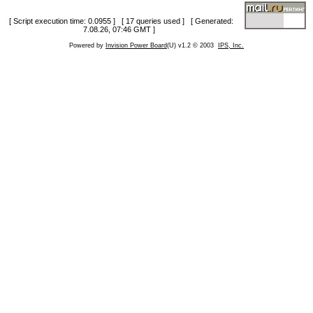
[ Script execution time: 0.0955 ] [ 17 queries used ] [ Generated:
7.08.26, 07:46 GMT ]
Powered by
Invision Power Board
(U) v1.2 © 2003
IPS, Inc.