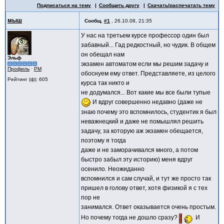
Подписаться на тему
Сообщить другу
Скачать/распечатать тему
мыш
Сообщ.
#1
,
26.10.08, 21:35
У нас на третьем курсе профессор один был
забавный... Гад редкостный, но чудик. В общем
он обещал нам
Эльф
экзамен автоматом если мы решим задачу и
Профиль
·
PM
обоснуем ему ответ. Представляете, из целого
Рейтинг (ф): 605
курса так никто и
не додумался... Вот какие мы все были тупые
И вдруг совершенно недавно (даже не
знаю почему это вспомнилось, студентик я был
неважнецкий и даже не помышлял решить
задачу, за которую аж экзамен обещается,
поэтому я тогда
даже и не заморачивался много, а потом
быстро забыл эту историю) меня вдруг
осенило. Неожиданно
вспомнился и сам случай, и тут же просто так
пришел в голову ответ, хотя физикой я с тех
пор не
занимался. Ответ оказывается очень простым.
Но почему тогда не дошло сразу?
И