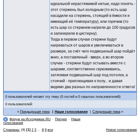
идеальной нерастяжимой нитью, надо понять -
этот стержень был холодным (то есть шар
насадили на стержень, стоящий в ёмкости и
имеющий её температуру), или горячим (то
есть шар со стержнем нагрели до 100 градусов
и запихерили в цистерну).
Тогда в первом случае стержни будут
нагреваться от шаров и увеличиваться в
размере, за счёт чего подвешеный шар пойдёт
вниз, а поставленый - вверх, а во втором
случае - стержни будут остывать вместе с
шарами, соответственно скукоживаясь,
затягивая подвешеный шар под потолок, а
стоячий - приплющивая к полу... и давая
видимо два разных по направленности ответа!
0 пользователей читают эту тему (0 гостей и 0 скрытых пользователей)
0 пользователей:
Предыдущая тема
Наши голосования
Следующая тема
Форум на Исходниках.RU
Прочее
Наши
голосования
Страницы:
(9)
[1]
2
3
...
8
9
все
Новое голосование