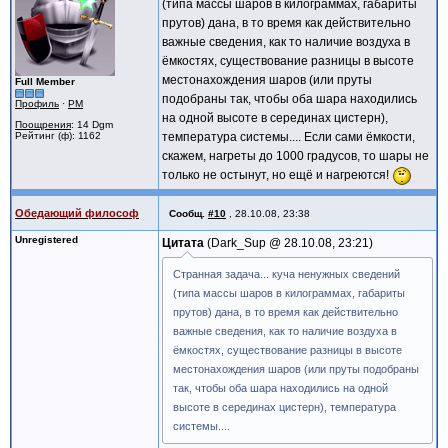
(типа массы шаров в килограммах, габариты
прутов) дана, в то время как действительно
важные сведения, как то наличие воздуха в
ёмкостях, существование разницы в высоте
местонахождения шаров (или пруты
Full Member
подобраны так, чтобы оба шара находились
Профиль
·
PM
на одной высоте в серединах цистерн),
Поощрения
: 14 Dgm
Рейтинг (ф): 1162
температура системы.... Если сами ёмкости,
скажем, нагреты до 1000 градусов, то шары не
только не остынут, но ещё и нагреются!
Обедающий философ
Сообщ.
#10
,
28.10.08, 23:38
Unregistered
Цитата
Dark_Sup @
28.10.08, 23:21
Странная задача... куча ненужных сведений
(типа массы шаров в килограммах, габариты
прутов) дана, в то время как действительно
важные сведения, как то наличие воздуха в
ёмкостях, существование разницы в высоте
местонахождения шаров (или пруты подобраны
так, чтобы оба шара находились на одной
высоте в серединах цистерн), температура
системы....