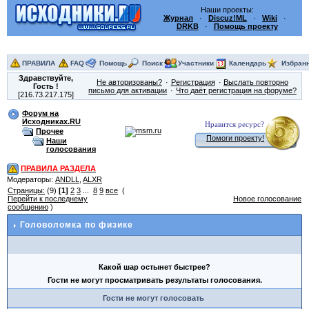
Наши проекты:
Журнал
·
Discuz!ML
·
Wiki
·
DRKB
·
Помощь проекту
ПРАВИЛА
FAQ
Помощь
Поиск
Участники
Календарь
Избран
Здравствуйте,
Не авторизованы?
Регистрация
Выслать повторно
Гость
!
письмо для активации
Что даёт регистрация на форуме?
[216.73.217.175]
Форум на
Исходниках.RU
Нравится ресурс?
Прочее
Помоги проекту!
Наши
голосования
ПРАВИЛА РАЗДЕЛА
Модераторы:
ANDLL
,
ALXR
Страницы:
(9)
[1]
2
3
...
8
9
все
(
Перейти к последнему
Новое голосование
сообщению
)
Головоломка по физике
Какой шар остынет быстрее?
Гости не могут просматривать результаты голосования.
Гости не могут голосовать