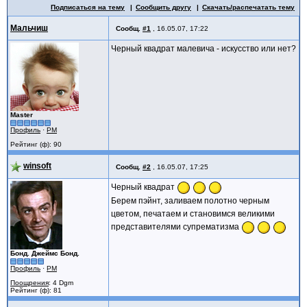
Подписаться на тему
Сообщить другу
Скачать/распечатать тему
Мальчиш
Сообщ.
#1
,
16.05.07, 17:22
Черный квадрат малевича - искусство или нет?
Master
Профиль
·
PM
Рейтинг (ф): 90
winsoft
Сообщ.
#2
,
16.05.07, 17:25
Черный квадрат
Берем пэйнт, заливаем полотно черным
цветом, печатаем и становимся великими
представителями супрематизма
Бонд. Джеймс Бонд.
Профиль
·
PM
Поощрения
: 4 Dgm
Рейтинг (ф): 81