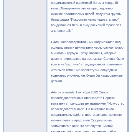
представителей парижской богемы конца 19
века. Объединение это не преследовало
никаких политических целей. Лозунгом группы
была фраза "Искусство непоследовательно",
придуманная Леви в пику расхожей фразе "les
arts decoratifs".
Салон непоследовательных надсмехался над
официальными ценностями через сатиру, юмор,
а иногда и грубую шутку. Картины, которые
демонстрировались на выставках Салона, были
вовсе не "картины" в традиционном понимании.
Это были смешные карикатуры, абсурдные
кошмары, рисунки, как будто бы нарисованные
детьми.
Arts incoherents 1 октября 1882 Салон
непоследовательных открывает в Париже
выставку с причудливым названием "Искусство
непоследовательных". На выставке были
представлены работы шести авторов, которые
можно считать предтечей Сюрреализма,
заявившего о себе 40 лет спустя. Самой
вызывающей среди представленных работ