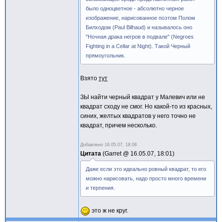
было одноцветное - абсолютно черное
изображение, нарисованное поэтом Полом
Билходом (Paul Bilhaud) и называлось оно
"Ночная драка негров в подвале" (Negroes
Fighting in a Cellar at Night). Такой Черный
прямоугольник.
Взято
тут
ЗЫ найти черный квадрат у Малевич или не
квадрат сходу не смог. Но какой-то из красных,
синих, желтых квадратов у него точно не
квадрат, причем несколько.
Добавлено
16.05.07, 18:08
Цитата
Garret @
16.05.07, 18:01
Даже если это идеально ровный квадрат, то его
можно нарисовать, надо просто много времени
и терпения.
это ж не круг.