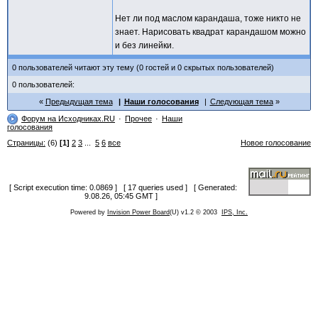
Нет ли под маслом карандаша, тоже никто не
знает. Нарисовать квадрат карандашом можно
и без линейки.
0 пользователей читают эту тему (0 гостей и 0 скрытых пользователей)
0 пользователей:
Предыдущая тема
Наши голосования
Следующая тема
Форум на Исходниках.RU
Прочее
Наши
голосования
Страницы:
(6)
[1]
2
3
...
5
6
все
Новое голосование
[ Script execution time: 0.0869 ] [ 17 queries used ] [ Generated:
9.08.26, 05:45 GMT ]
Powered by
Invision Power Board
(U) v1.2 © 2003
IPS, Inc.