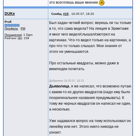
это всегллишь ваше мнение
DUKe
Сообщ.
#15
,
16.05.07, 18:20
Profi
Был задан четкий вопрос: веришь ли ты только
в то, что сама видела? На лекция в Эрмитаже
Профиль
·
PM
я мног чего видел/слышал/смотрел на
Поощрения
: 1 Dgm
Рейтинг (ф): 159
картинках. Что-то видел только на картинках, а
про что-то только слышал. Мои знания от
этого не уменьшаются.
Про остальные квадраты, можно даже в
википедии почитать.
Добавлено
16.05.07, 18:23
Дьяволица
, я же написал, что возможно путаю
с каким-то из других квадратов (надо ему было
пооригинальнее названия придумывать). К
тому же черных квадратов он написал не один,
а несколько.
Уже задавался вопрос на тему использовал он
линейку или нет. Этого никто никогда не
узнает.