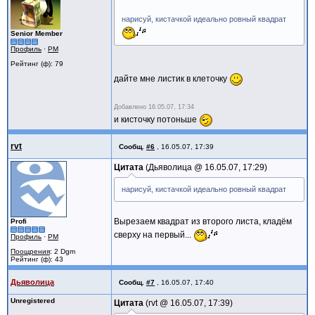
нарисуй, кистачкой идеально ровный квадрат
Senior Member
Профиль
·
PM
Рейтинг (ф): 79
дайте мне листик в клеточку
Добавлено
16.05.07, 17:34
и кисточку потоньше
rvt
Сообщ.
#6
,
16.05.07, 17:39
Цитата
Дьяволица @
16.05.07, 17:29
нарисуй, кистачкой идеально ровный квадрат
Вырезаем квадрат из второго листа, кладём
Profi
сверху на первый...
Профиль
·
PM
Поощрения
: 2 Dgm
Рейтинг (ф): 43
Дьяволица
Сообщ.
#7
,
16.05.07, 17:40
Unregistered
Цитата
rvt @
16.05.07, 17:39