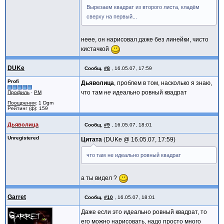
Вырезаем квадрат из второго листа, кладём
сверху на первый...
неее, он нарисовал даже без линейки, чисто
кистачкой
DUKe
Сообщ.
#8
,
16.05.07, 17:59
Profi
Дьяволица
, проблем в том, насколько я знаю,
что там
не
идеально ровный квадрат
Профиль
·
PM
Поощрения
: 1 Dgm
Рейтинг (ф): 159
Дьяволица
Сообщ.
#9
,
16.05.07, 18:01
Unregistered
Цитата
DUKe @
16.05.07, 17:59
что там не идеально ровный квадрат
а ты видел ?
Garret
Сообщ.
#10
,
16.05.07, 18:01
Даже если это идеально ровный квадрат, то
его можно нарисовать, надо просто много