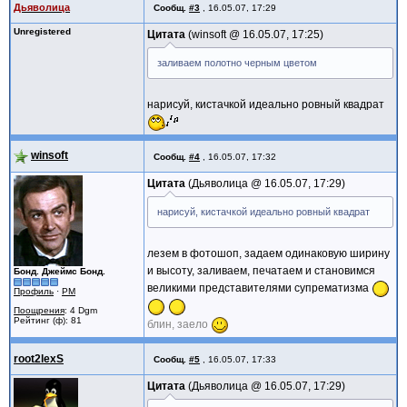
Дьяволица
Сообщ.
#3
,
16.05.07, 17:29
Unregistered
Цитата
winsoft @
16.05.07, 17:25
заливаем полотно черным цветом
нарисуй, кистачкой идеально ровный квадрат
winsoft
Сообщ.
#4
,
16.05.07, 17:32
Цитата
Дьяволица @
16.05.07, 17:29
нарисуй, кистачкой идеально ровный квадрат
лезем в фотошоп, задаем одинаковую ширину
и высоту, заливаем, печатаем и становимся
Бонд. Джеймс Бонд.
великими представителями супрематизма
Профиль
·
PM
Поощрения
: 4 Dgm
Рейтинг (ф): 81
блин, заело
root2lexS
Сообщ.
#5
,
16.05.07, 17:33
Цитата
Дьяволица @
16.05.07, 17:29