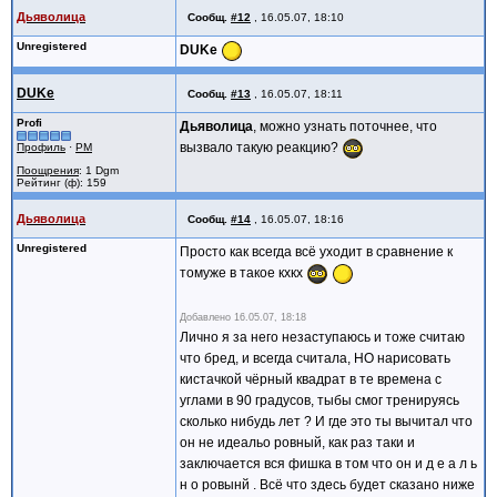
Дьяволица
Сообщ.
#12
,
16.05.07, 18:10
Unregistered
DUKe
DUKe
Сообщ.
#13
,
16.05.07, 18:11
Profi
Дьяволица
, можно узнать поточнее, что
вызвало такую реакцию?
Профиль
·
PM
Поощрения
: 1 Dgm
Рейтинг (ф): 159
Дьяволица
Сообщ.
#14
,
16.05.07, 18:16
Unregistered
Просто как всегда всё уходит в сравнение к
томуже в такое кхкх
Добавлено
16.05.07, 18:18
Лично я за него незаступаюсь и тоже считаю
что бред, и всегда считала, НО нарисовать
кистачкой чёрный квадрат в те времена с
углами в 90 градусов, тыбы смог тренируясь
сколько нибудь лет ? И где это ты вычитал что
он не идеальо ровный, как раз таки и
заключается вся фишка в том что он и д е а л ь
н о ровынй . Всё что здесь будет сказано ниже