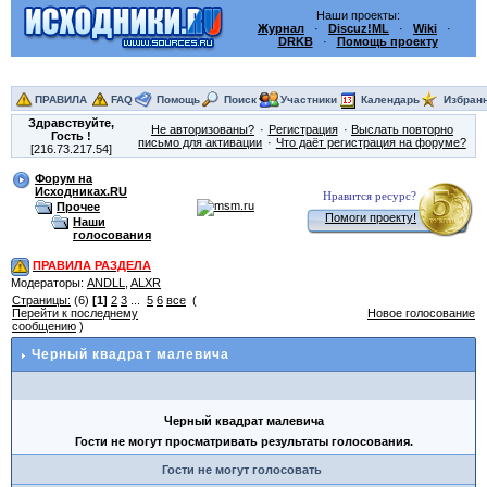
Наши проекты:
Журнал
·
Discuz!ML
·
Wiki
·
DRKB
·
Помощь проекту
ПРАВИЛА
FAQ
Помощь
Поиск
Участники
Календарь
Избран
Здравствуйте,
Не авторизованы?
Регистрация
Выслать повторно
Гость
!
письмо для активации
Что даёт регистрация на форуме?
[216.73.217.54]
Форум на
Исходниках.RU
Нравится ресурс?
Прочее
Помоги проекту!
Наши
голосования
ПРАВИЛА РАЗДЕЛА
Модераторы:
ANDLL
,
ALXR
Страницы:
(6)
[1]
2
3
...
5
6
все
(
Перейти к последнему
Новое голосование
сообщению
)
Черный квадрат малевича
Черный квадрат малевича
Гости не могут просматривать результаты голосования.
Гости не могут голосовать