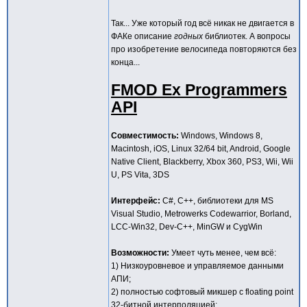
Так... Уже который год всё никак не двигается в
ФАКе описание
годных
библиотек. А вопросы
про изобретение велосипеда повторяются без
конца...
FMOD Ex Programmers
API
Совместимость:
Windows, Windows 8,
Macintosh, iOS, Linux 32/64 bit, Android, Google
Native Client, Blackberry, Xbox 360, PS3, Wii, Wii
U, PS Vita, 3DS
Интерфейс:
C#, C++, библиотеки для MS
Visual Studio, Metrowerks Codewarrior, Borland,
LCC-Win32, Dev-C++, MinGW и CygWin
Возможности:
Умеет чуть менее, чем всё:
1) Низкоуровневое и управляемое данными
АПИ;
2) полностью софтовый микшер с floating point
32-битной интерполяцией;