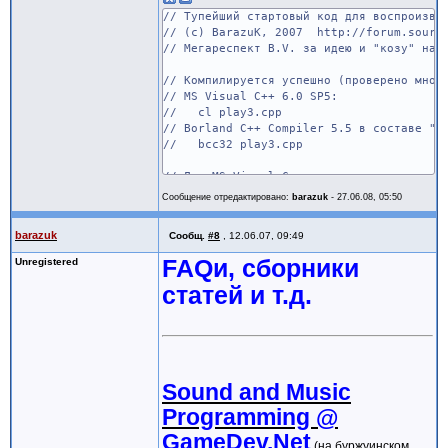
// Тупейший стартовый код для воспроизве
// (c) BarazuK, 2007 http://forum.source
// Мегареспект B.V. за идею и "козу" на 
// Компилируется успешно (проверено мной
// MS Visual C++ 6.0 SP5:
// cl play3.cpp
// Borland C++ Compiler 5.5 в составе "C
// bcc32 play3.cpp
// Для MS Visual C++ можно написать немн
// с использованием смартпойнтеров ATL.
Сообщение отредактировано:
barazuk
-
27.06.08, 05:50
// Но тогда, очевидно, не будет компилир
// Выложу чуть позже.
barazuk
Сообщ.
#8
,
12.06.07, 09:49
#include <windows.h>
FAQи, сборники
Unregistered
#include <mmsystem.h>
статей и т.д.
#include <control.h>
#include <STRMIF.H>
#include <UUIDS.H>
#include <conio.h>
#include <stdio.h>
Sound and Music
#include <math.h>
Programming @
#pragma comment(lib, "OLE32.LIB")
GameDev.Net
(на буржуинском