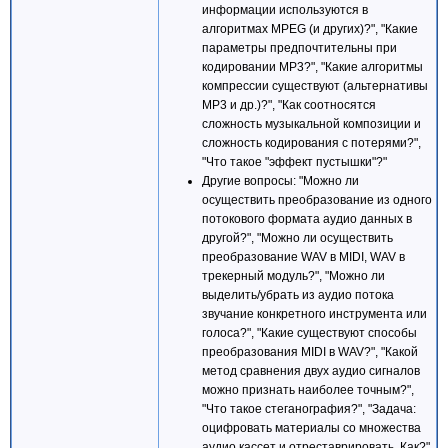
информации используются в
const int nBarSize = 53;
алгоритмах MPEG (и других)?", "Какие
static char bar[nBarSize + 1];
параметры предпочтительны при
int nFilled = int(pos * nBarSize / 
кодировании MP3?", "Какие алгоритмы
memset(bar, 0xDB, nFilled
компрессии существуют (альтернативы
memset(bar + nFilled, 0xB0, nBarSize
MP3 и др.)?", "Как соотносятся
bar[nBarSize] = 0;
сложность музыкальной композиции и
сложность кодирования с потерями?",
printf("\r[%03d:%05.2f / %03d:%05.2
(int)floor(pos / 60.0), pos - 60.0 
"Что такое "эффект пустышки"?"
(int)floor(len / 60.0), len - 60.0 
Другие вопросы: "Можно ли
осуществить преобразование из одного
if(pos >= len)
потокового формата аудио данных в
break;
другой?", "Можно ли осуществить
}
преобразование WAV в MIDI, WAV в
pimc->Pause();
трекерный модуль?", "Можно ли
pimc->StopWhenReady();
выделить/убрать из аудио потока
звучание конкретного инструмента или
hr = S_OK;
голоса?", "Какие существуют способы
}__finally {
преобразования MIDI в WAV?", "Какой
HELPER_RELEASE(piba);
HELPER_RELEASE(pimp);
метод сравнения двух аудио сигналов
HELPER_RELEASE(pimc);
можно признать наиболее точным?",
HELPER_RELEASE(pigb);
"Что такое стеганография?", "Задача:
оцифровать материалы со множества
CoUninitialize();
аудио кассет и отреставрировать. Как?",