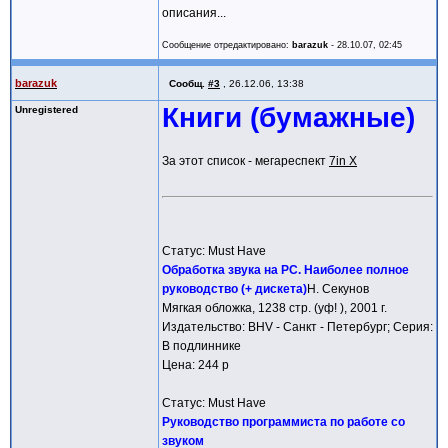
описания...
Сообщение отредактировано:
barazuk
-
28.10.07, 02:45
barazuk
Сообщ.
#3
,
26.12.06, 13:38
Книги (бумажные)
Unregistered
За этот список - мегареспект
7in X
Статус: Must Have
Обработка звука на PC. Наиболее полное
руководство (+ дискета)
Н. Секунов
Мягкая обложка, 1238 стр. (уф! ), 2001 г.
Издательство: BHV - Санкт - Петербург; Серия:
В подлиннике
Цена: 244 р
Статус: Must Have
Руководство программиста по работе со
звуком