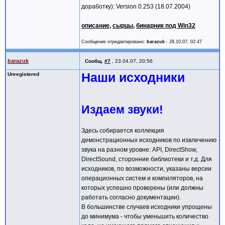
доработку): Version 0.253 (18.07.2004)
описание
,
сырцы
,
бинарник под Win32
Сообщение отредактировано:
barazuk
-
28.10.07, 02:47
barazuk
Сообщ.
#7
,
23.04.07, 20:56
Наши исходники
Unregistered
Издаем звуки!
Здесь собирается коллекция
демонстрационных исходников по извлечению
звука на разном уровне: API, DirectShow,
DirectSound, сторонние библиотеки и т.д. Для
исходников, по возможности, указаны версии
операционных систем и компиляторов, на
которых успешно проверены (или должны
работать согласно документации).
В большинстве случаев исходники упрощены
до минимума - чтобы уменьшить количество