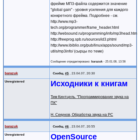
фрейме МП3-файла содержится значение
"global gain" - уровня усиления для каждого
конкретного фрейма. Подробнее - см.
http://www.mp3-
tech.org/programmer/frame_header.html
http://websound.ru/programming/info/mp3head.htm
http://freeprog.spb.ru/sources/id3.phtml
http://www.ibiblio.org/pub/linux/apps/sound/mp3-
utils/mp3info/ (сырцы по теме)
Сообщение отредактировано:
barazuk
-
25.01.08, 13:56
barazuk
Сообщ.
#5
,
23.04.07, 20:30
Исходники к книгам
Unregistered
Тим Кинтцель. "Программирование звука на
ПК"
Н. Секунов, Обработка звука на PC
barazuk
Сообщ.
#6
,
23.04.07, 20:55
OpenSource
Unregistered