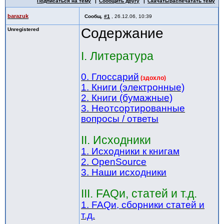
Подписаться на тему
Сообщить другу
Скачать/распечатать тему
barazuk
Сообщ.
#1
,
26.12.06, 10:39
Содержание
Unregistered
I. Литература
0. Глоссарий
(здохло)
1. Книги (электронные)
2. Книги (бумажные)
3. Неотсортированные
вопросы / ответы
II. Исходники
1. Исходники к книгам
2. OpenSource
3. Наши исходники
III. FAQи, статей и т.д.
1. FAQи, сборники статей и
т.д.