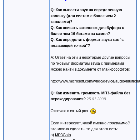
Q: Как вывести звук на определенную
колонку (для систем с более чем 2
каналами)?
Q: Как описать заголовок для буфера с
более чем 16 битами на сэмпл?
Q: Как определить формат звука как "с
плавающей точкой"?
A: Ответ на эти и некоторые другие вопросы
по "новым" форматам звука с примерами
можно найти в документе от Майкрософтов:
http://www.microsoft.com/whdc/device/audio/multic
Q: Как изменить громкость МП3-файла без
перекодирования?
25.01.2008
Отвечаю в сотый раз.
Если интересует, какой именно
программой
это можно сделать, то для этого есть:
а)
MP3Gain