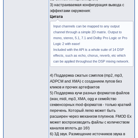
3) настраиваемая конфигурация вывода с
эффектами окружения:
Цитата
Input channels can be mapped to any output
channel through a simple 2D matrix. Output to
mono, stereo, 5.1, 7.1 and Dolby Pro Logic or Pro
Logic 2 with ease!
Included with the API is a whole suite of 14 DSP
effects, such as echo, chorus, reverb, etc which
can be applied throughout the DSP mixing network.
4) Поддержка сжатых сэмплов (mp2, mp3,
ADPCM and XMA) с созданием лупов без
кликов и прочих артефактов
5) Поддержка кучи разных форматов файлов
(wav, midi, mp3, XMA, ogg и семейство
секвенсорных mod-форматов - только краткий
перечень. Который легко может быть
расширен через механизм плугинов. FMOD Ex
может воспроизводить файлы с количеством
каналов вплоть до 16!)
6) 3Д звук. Размещение источников звука в