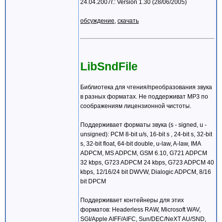
24.04.2007г.: Version 1.30 (28/06/2005)
обсуждение
,
скачать
LibSndFile
Библиотека для чтения/преобразования звука
в разных форматах. Не поддерживат MP3 по
соображениям лицензионной чистоты.
Поддерживает форматы звука (s - signed, u -
unsigned): PCM 8-bit u/s, 16-bit s , 24-bit s, 32-bit
s, 32-bit float, 64-bit double, u-law, A-law, IMA
ADPCM, MS ADPCM, GSM 6.10, G721 ADPCM
32 kbps, G723 ADPCM 24 kbps, G723 ADPCM 40
kbps, 12/16/24 bit DWVW, Dialogic ADPCM, 8/16
bit DPCM
Поддерживает контейнеры для этих
форматов: Headerless RAW, Microsoft WAV,
SGI/Apple AIFF/AIFC, Sun/DEC/NeXT AU/SND,