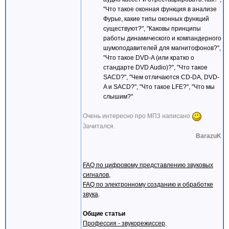
}
"Что такое оконная функция в анализе
return hr;
Фурье, какие типы оконных функций
}
существуют?", "Каковы принципы
работы динамического и компандерного
int main(int argc, char** argv)
шумоподавителей для магнитофонов?",
{
HRESULT hr = PlayAudioFile(argc == 2 ? 
"Что такое DVD-A (или кратко о
// Вот тут бы неплохо результат обработ
стандарте DVD Audio)?", "Что такое
return 0;
SACD?", "Чем отличаются CD-DA, DVD-
}
A и SACD?", "Что такое LFE?", "Что мы
слышим?"
Очень интересно про МП3 написано
Зачитался.
BarazuK
FAQ по цифровому представлению звуковых
сигналов
,
FAQ по электронному созданию и обработке
звука
.
Общие статьи
Профессия - звукорежиссер
.