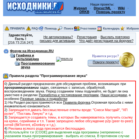
Наши проекты:
Журнал
·
Discuz!ML
·
Wiki
·
DRKB
·
Помощь проекту
ПРАВИЛА
FAQ
Помощь
Поиск
Участники
Календарь
Избран
Здравствуйте,
Не авторизованы?
Регистрация
Выслать повторно
Гость
!
письмо для активации
Что даёт регистрация на форуме?
[216.73.216.247]
Форум на Исходниках.RU
Графика и
Нравится ресурс?
мультимедиа
Помоги проекту!
Программирование
звука
Правила раздела "Программирование звука"
0) Данный раздел предназначен для обсуждения проблем, возникающих при
программировании
задач, связанных с записью, обработкой,
воспроизведением звука. Перед созданием темы подумайте, не будет ли она
уместнее в разделах
Разработка и тестирование программ
,
Наши исходники
, а
особенно
Разовые заказы и подработки
1) На Раздел распространяются все
Правила форума
.Огромная просьба с ними
внимательно
ознакомиться.
2)
Запрещается давать бессмысленные ответы вроде: "Снеси Мастдай", "ХП
рулит", "Поставь Линукс" и т.д.
3)
Запрещается создавать темы, в которых Вы намереваетесь получить ссылку
на кряки, серийники и т.п. Также запрещено любое обсуждение p2p (peer-to-peer)
сетей (BitTorrent, eDonkey и т.д.).
4)
Реклама всякого рода пресекается беспощадно.
5)
Используйте тэг [CODE] для выделения кода программы (непременно с
указанием языка программирования - выбрать из списка. В противном случае