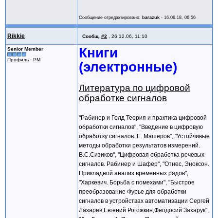
Сообщение отредактировано:
barazuk
-
16.06.18, 06:56
Rikkie
Сообщ.
#2
,
26.12.06, 11:10
Книги
Senior Member
Профиль
·
PM
(электронные)
Литература по цифровой
обработке сигналов
"Рабинер и Голд Теория и практика цифровой
обработки сигналов", "Введение в цифровую
обработку сигналов. Е. Машеров", "Устойчивые
методы обработки результатов измерений.
В.С.Сизиков", "Цифровая обработка речевых
сигналов. Рабинер и Шафер", "Отнес, Эноксон.
Прикладной анализ временных рядов",
"Харкевич. Борьба с помехами", "Быстрое
преобразование Фурье для обработки
сигналов в устройствах автоматизации Сергей
Лазарев,Евгений Рогожкин,Феодосий Захарук",