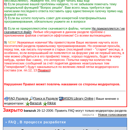
бессмысленно!). Уважайте тех, кто будет читать ваш код!
6)
Если решение вашей проблемы найдено, то не забываем помечать тему
специальной функцией "Вопрос решён". Вам всего лишь требуется при
написании последнего ответа поставить одну единственную галочку прямо над
формой ответа.
7)
Если вы хотите получить совет для конкретной платформы/языка
программирования, обязательно укажите их в вопросе
8)
Если не прикрепляются/не скачиваются файлы, читаем
Не прикрепляется / не
скачивается файл
.
Любые обсуждения в данном разделе проблем с
приложением файлов считаются оффтопиком! Со всеми вытекающими.
9)
NEW!
Уважаемые новички! Мы приветствуем Ваше желание научить всех
посетителей раздела правильному программированию. Но огромная просьба,
перед тем, как писать поучения в старых (последний ответ - "старее" месяца, а
особенно, если вопрошавший не появляется на форуме уже не первый месяц, в
чем можно убедиться в его профиле) темах, хорошо подумать, будет ли кому-
нибудь, кроме Вас cамих, это интересно. Попытки накрутки количества
тематических сообщений за счёт поднятия древних неактуальных тем
("некрофилия") будут наказываться по велению левой пятки модераторского
состава (см. пп.12, 13
Правил
)
Нарушение Правил может повлечь наказание со стороны модераторов.
FAQ Раздела
Поиск в Разделе
MSDN Library Online
| Ваше мнение о
модераторах:
Barazuk
Rikkie
Закрыто
barazuk
26-12-2006: Править FAQ могут только модераторы раздела
закрыта
Новое голосование
FAQ
, В процессе разработки