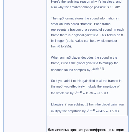
Here's the technical reason why it's lossless, and
also why the smallest change possible is 1.5 dB:
The mp3 format stores the sound information in
small chunks called "frames". Each frame
represents a fraction of a second of sound. In each
frame there is a "global gain" field. This field is an 8-
bit integer (so its value can be a whole number
from 0 to 255).
When an mp3 player decodes the sound in the
frame, it uses the global gain field to multiply the
(gain / 4)
decoded sound samples by 2
.
So if you add 1 to this gain field in all the frames in
the mp3, you effectively multiply the amplitude of
(1/4)
the whole file by 2
= 119% = +1.5 dB.
Likewise, if you subtract 1 from the global gain, you
(-1/4)
multiply the amplitude by 2
= 84% = -1.5 dB.
Для ленивых краткая расшифровка: в каждом