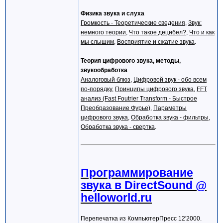
Физика звука и слуха
Громкость - Теоретические сведения
,
Звук:
немного теории
,
Что такое децибел?
,
Что и как
мы слышим
,
Восприятие и сжатие звука
.
Теория цифрового звука, методы,
звукообработка
Аналоговый блюз
,
Цифровой звук - обо всем
по-порядку
,
Принципы цифрового звука
,
FFT
анализ (Fast Foutrier Transform - Быстрое
Преобразование Фурье)
,
Параметры
цифрового звука
,
Обработка звука - фильтры
,
Обработка звука - свертка
.
Программирование
звука в DirectSound @
helloworld.ru
Перепечатка из КомпьютерПресс 12'2000.