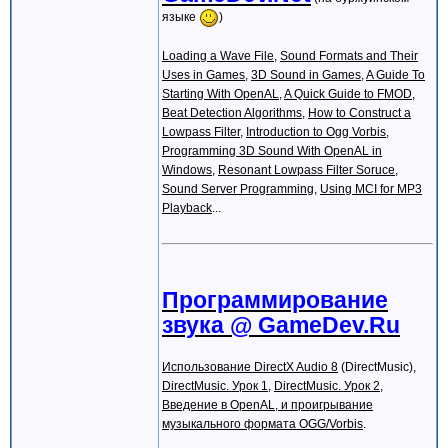
#pragma comment(lib, "WINMM.LIB")
языке
)
// Единственное отличие - BCC прекрасно 
#ifdef _MSC_VER
Loading a Wave File
,
Sound Formats and Their
#pragma comment(lib, "STRMBASE.LIB")
Uses in Games
,
3D Sound in Games
,
A Guide To
#endif
Starting With OpenAL
,
A Quick Guide to FMOD
,
Beat Detection Algorithms
#define HELPER_RELEASE(x) { if (x) x->Re
,
How to Construct a
Lowpass Filter
,
Introduction to Ogg Vorbis
,
HRESULT PlayAudioFile(LPCSTR szFile){
Programming 3D Sound With OpenAL in
WCHAR wFile[MAX_PATH];
Windows
,
Resonant Lowpass Filter Soruce
,
MultiByteToWideChar(CP_ACP, 0, szFile, 
Sound Server Programming
,
Using MCI for MP3
Playback
...
HRESULT hr = CoInitialize(NULL);
if(FAILED(hr)) return hr;
IGraphBuilder *pigb = NULL;
IMediaControl *pimc = NULL;
IMediaPosition *pimp = NULL;
Программирование
IBasicAudio *piba = NULL;
звука @ GameDev.Ru
__try{
hr = CoCreateInstance(CLSID_FilterGra
Использование DirectX Audio 8
(DirectMusic),
CLSCTX_INPROC_SERVER, IID_IGraphBuil
if(FAILED(hr)) return hr;
DirectMusic. Урок 1
,
DirectMusic. Урок 2
,
Введение в OpenAL, и проигрывание
hr = pigb->QueryInterface(IID_IMediaCo
музыкального формата OGG/Vorbis
.
if(FAILED(hr)) return hr;