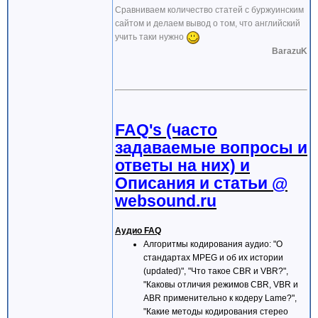
Сравниваем количество статей с буржуинским
hr = pigb->RenderFile(wFile, NULL);
сайтом и делаем вывод о том, что английский
if(FAILED(hr)) return hr;
учить таки нужно
hr = pigb->QueryInterface(IID_IMediaPo
BarazuK
if(FAILED(hr)) return hr;
REFTIME len;
hr = pimp->get_Duration(&len);
if(FAILED(hr)) return hr;
FAQ's (часто
hr = pimc->Run();
if(FAILED(hr)) return hr;
задаваемые вопросы и
hr = pigb->QueryInterface(IID_IBasicAu
ответы на них) и
if(FAILED(hr)) return hr;
Описания и статьи @
for(;;){
websound.ru
Sleep(50);
if(kbhit()){
Аудио FAQ
int nKey = getch();
Алгоритмы кодирования аудио: "О
стандартах MPEG и об их истории
if(nKey == 27) break;
(updated)", "Что такое CBR и VBR?",
}
"Каковы отличия режимов CBR, VBR и
REFTIME pos;
ABR применительно к кодеру Lame?",
pimp->get_CurrentPosition(&pos);
"Какие методы кодирования стерео