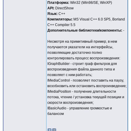
Платформа:
Win32 (Win98/SE, WinXP)
API:
DirectShow
Язык:
C++
Компиляторы:
MS Visual C++ 6.0 SP5, Borland
C++ Compiler 5.5
Дополнительные библиотеки/компоненты:
-
Несмотря на примитивный пример, в нем
получаются указатели на интерфейсы,
позволяющие достаточно полно
контролировать процесс воспроизведения:
IGraphBuilder - строит граф фильтров для
воспроизведения файла данного типа и
позволяет с ним работать;
IMediaControl - позволяет поставить на паузу,
возобновить или остановить воспроихведение;
IMediaPosition - получение длительности
потока, чтение / установка текущей позиции и
скорости воспроизведения;
IBasicAudio - управление громкостью и
балансом