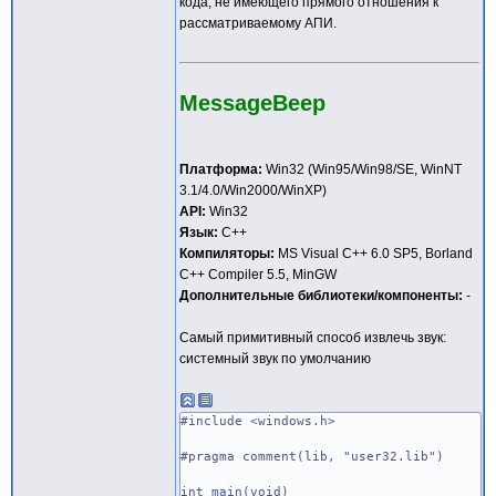
кода, не имеющего прямого отношения к
рассматриваемому АПИ.
MessageBeep
Платформа:
Win32 (Win95/Win98/SE, WinNT
3.1/4.0/Win2000/WinXP)
API:
Win32
Язык:
C++
Компиляторы:
MS Visual C++ 6.0 SP5, Borland
C++ Compiler 5.5, MinGW
Дополнительные библиотеки/компоненты:
-
Самый примитивный способ извлечь звук:
системный звук по умолчанию
#include <windows.h>
#pragma comment(lib, "user32.lib")
int main(void)