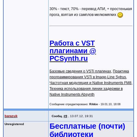
30% - текст, 70% - перевод АПИ, + простенькая
прога, взятая из самплов мелкомягких
Работа с VST
плагинами @
PCSynth.ru
Базовые сведения о VSTi плагинах
,
Практика
программирования VSTi в Image-Line Sytrus
,
Частотная модуляция и Native Instruments FM8
,
Техника использования линии задержки в
Native Instruments Absynth
Сообщение отредактировано:
Rikkie
-
19.01.10, 18:08
barazuk
Сообщ.
#9
,
13.07.12, 19:31
Бесплатные (почти)
Unregistered
библиотеки