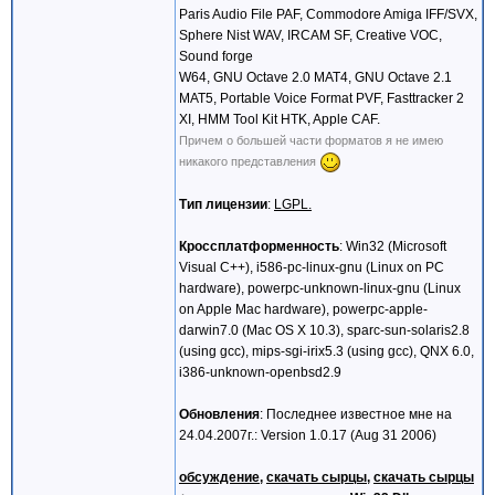
Paris Audio File PAF, Commodore Amiga IFF/SVX,
Sphere Nist WAV, IRCAM SF, Creative VOC,
Sound forge
W64, GNU Octave 2.0 MAT4, GNU Octave 2.1
MAT5, Portable Voice Format PVF, Fasttracker 2
XI, HMM Tool Kit HTK, Apple CAF.
Причем о большей части форматов я не имею
никакого представления
Тип лицензии
:
LGPL.
Кроссплатформенность
: Win32 (Microsoft
Visual C++), i586-pc-linux-gnu (Linux on PC
hardware), powerpc-unknown-linux-gnu (Linux
on Apple Mac hardware), powerpc-apple-
darwin7.0 (Mac OS X 10.3), sparc-sun-solaris2.8
(using gcc), mips-sgi-irix5.3 (using gcc), QNX 6.0,
i386-unknown-openbsd2.9
Обновления
: Последнее известное мне на
24.04.2007г.: Version 1.0.17 (Aug 31 2006)
обсуждение
,
скачать сырцы
,
скачать сырцы