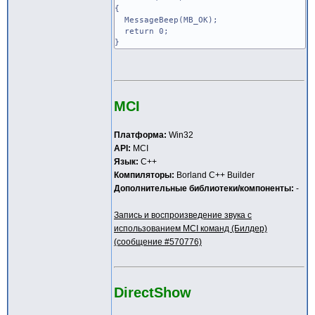
{
MessageBeep(MB_OK);
return 0;
}
MCI
Платформа:
Win32
API:
MCI
Язык:
C++
Компиляторы:
Borland C++ Builder
Дополнительные библиотеки/компоненты:
-
Запись и воспроизведение звука с
использованием MCI команд (Билдер)
(сообщение #570776)
DirectShow