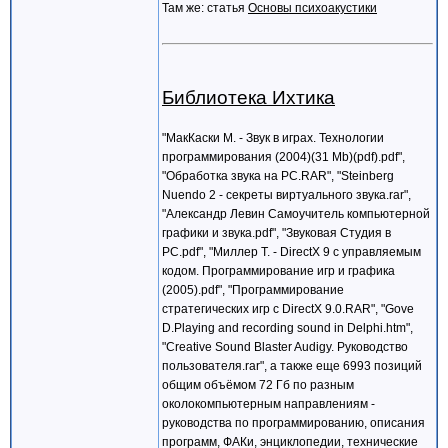
Там же: статья
Основы психоакустики
Библиотека Ихтика
"МакКаски М. - Звук в играх. Технологии
программирования (2004)(31 Mb)(pdf).pdf",
"Обработка звука на PC.RAR", "Steinberg
Nuendo 2 - секреты виртуального звука.rar",
"Александр Левин Самоучитель компьютерной
графики и звука.pdf", "Звуковая Студия в
PC.pdf", "Миллер Т. - DirectX 9 с управляемым
кодом. Программирование игр и графика
(2005).pdf", "Программирование
стратегических игр с DirectX 9.0.RAR", "Gove
D.Playing and recording sound in Delphi.htm",
"Creative Sound Blaster Audigy. Руководство
пользователя.rar", а также еще 6993 позиций
общим объёмом 72 Гб по разным
околокомпьютерным направлениям -
руководства по программированию, описания
программ, ФАКи, энциклопедии, технические