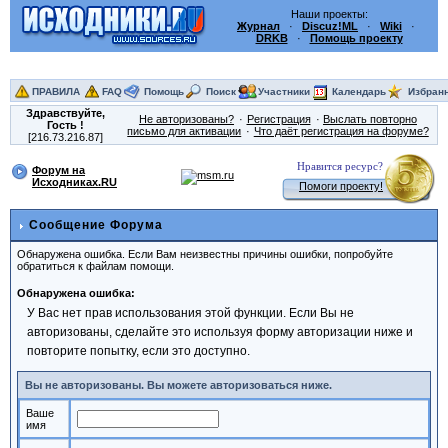
Наши проекты:
Журнал
·
Discuz!ML
·
Wiki
·
DRKB
·
Помощь проекту
ПРАВИЛА
FAQ
Помощь
Поиск
Участники
Календарь
Избран
Здравствуйте,
Не авторизованы?
Регистрация
Выслать повторно
Гость
!
письмо для активации
Что даёт регистрация на форуме?
[216.73.216.87]
Нравится ресурс?
Форум на
Исходниках.RU
Помоги проекту!
Сообщение Форума
Обнаружена ошибка. Если Вам неизвестны причины ошибки, попробуйте
обратиться к файлам помощи.
Обнаружена ошибка:
У Вас нет прав использования этой функции. Если Вы не
авторизованы, сделайте это используя форму авторизации ниже и
повторите попытку, если это доступно.
Вы не авторизованы. Вы можете авторизоваться ниже.
Ваше
имя