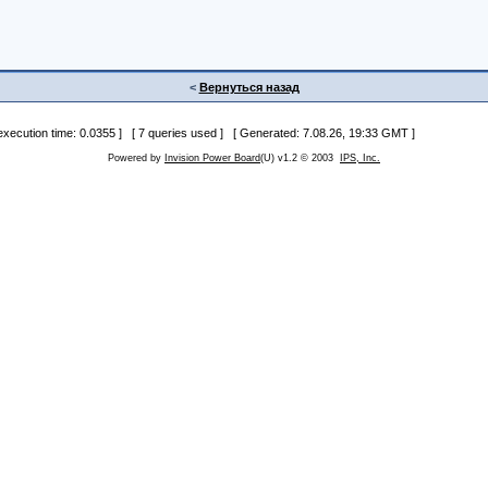
<
Вернуться назад
 execution time: 0.0355 ] [ 7 queries used ] [ Generated: 7.08.26, 19:33 GMT ]
Powered by
Invision Power Board
(U) v1.2 © 2003
IPS, Inc.