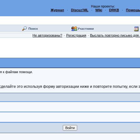
Наши проекты:
Журнал
·
Discuz!ML
·
Wiki
·
DRKB
·
Помощь
Поиск
Участники
Не авторизованы?
Регистрация
Выслать повторно письмо для 
ся к файлам помощи.
сделайте это используя форму авторизации ниже и повторите попытку, если э