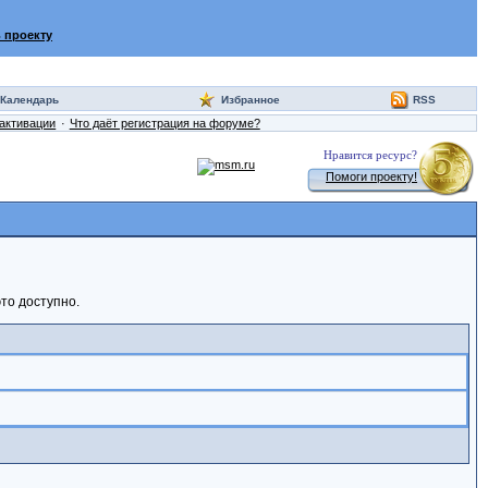
 проекту
Календарь
Избранное
RSS
активации
Что даёт регистрация на форуме?
Нравится ресурс?
Помоги проекту!
то доступно.