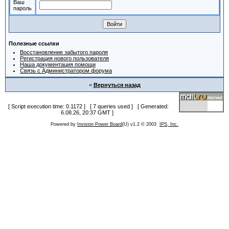
Ваш
пароль
Полезные ссылки
Восстановление забытого пароля
Регистрация нового пользователя
Наша документация помощи
Связь с Администратором форума
<
Вернуться назад
[ Script execution time: 0.1172 ] [ 7 queries used ] [ Generated:
6.08.26, 20:37 GMT ]
Powered by
Invision Power Board
(U) v1.2 © 2003
IPS, Inc.