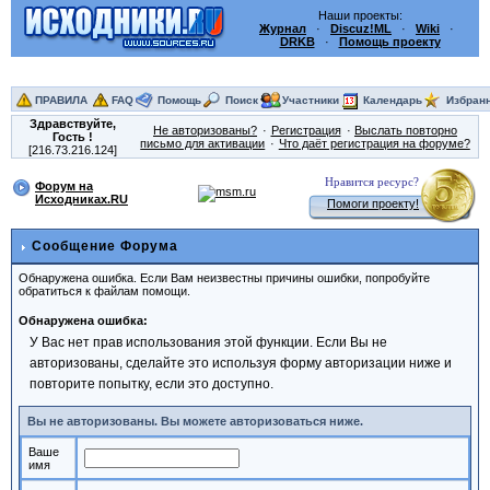
Наши проекты:
Журнал
·
Discuz!ML
·
Wiki
·
DRKB
·
Помощь проекту
ПРАВИЛА
FAQ
Помощь
Поиск
Участники
Календарь
Избран
Здравствуйте,
Не авторизованы?
Регистрация
Выслать повторно
Гость
!
письмо для активации
Что даёт регистрация на форуме?
[216.73.216.124]
Нравится ресурс?
Форум на
Исходниках.RU
Помоги проекту!
Сообщение Форума
Обнаружена ошибка. Если Вам неизвестны причины ошибки, попробуйте
обратиться к файлам помощи.
Обнаружена ошибка:
У Вас нет прав использования этой функции. Если Вы не
авторизованы, сделайте это используя форму авторизации ниже и
повторите попытку, если это доступно.
Вы не авторизованы. Вы можете авторизоваться ниже.
Ваше
имя